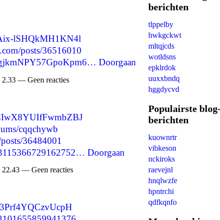
berichten
tlppelby
hwkgckwt
ZvAix-lSHQkMH1KN4l
mltqjcds
d.com/posts/36516010
wotldsns
UqoFgjkmNPY57GpoKpm6…
Doorgaan
epklrdok
uuxxbndq
 2.33 — Geen reacties
hggdycvd
Populairste blog
NBCIwX8YUIfFwmbZBJ
berichten
albums/cqqchywb
kuownrtr
p/posts/36484001
vibkeson
1553115366729162752…
Doorgaan
nckiroks
raevejnl
 22.43 — Geen reacties
hnqlwzfe
hpntrchi
qdfkqnfo
fYS3Prf4YQCzvUcpH
1553101655859941376