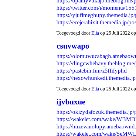
https://opathyvukajo.theblog.me
https://twitter.com/i/moments/
https://yjufimeghupy.themedia.jp
https://ecejerabixit.themedia.jp/
Toegevoegd door
Elia
op 25 Juli 2022 op
csuvwapo
https://olomuwucabagh.amebaow
https://dingewhehavy.theblog.me
https://pastebin.fun/z5ffifyphd
https://hexowhunkedi.themedia.
Toegevoegd door
Elia
op 25 Juli 2022 op
ijvbuxue
https://okizydafozuk.themedia.jp
https://wakelet.com/wake/WB
https://huzevanolupy.amebaownd
https://wakelet.com/wake/Se