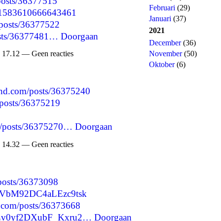
/posts/36377515
Februari
(29)
1551583610666643461
Januari
(37)
/posts/36377522
2021
posts/36377481…
Doorgaan
December
(36)
November
(50)
 17.12 — Geen reacties
Oktober
(6)
nd.com/posts/36375240
/posts/36375219
jp/posts/36375270…
Doorgaan
 14.32 — Geen reacties
/posts/36373098
MDVbM92DC4aLEzc9tsk
.com/posts/36373668
MWLv0yf2DXubF_Kxru2…
Doorgaan