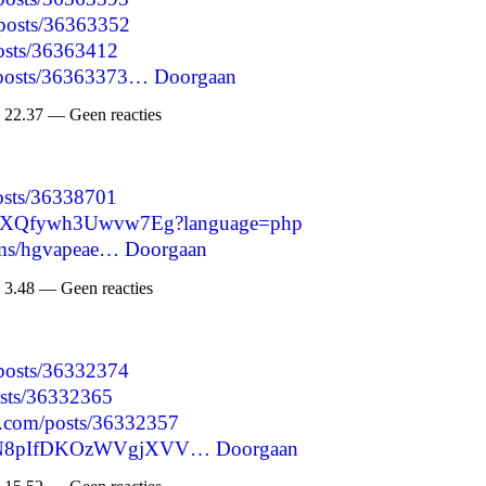
/posts/36363352
posts/36363412
p/posts/36363373…
Doorgaan
 22.37 — Geen reacties
posts/36338701
67AyzXQfywh3Uwvw7Eg?language=php
bums/hgvapeae…
Doorgaan
 3.48 — Geen reacties
/posts/36332374
posts/36332365
d.com/posts/36332357
DbnN8pIfDKOzWVgjXVV…
Doorgaan