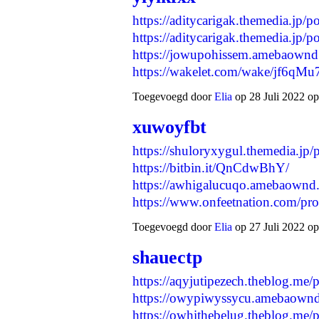
https://aditycarigak.themedia.jp/
https://aditycarigak.themedia.jp/
https://jowupohissem.amebaown
https://wakelet.com/wake/jf6q
Toegevoegd door
Elia
op 28 Juli 2022 op
xuwoyfbt
https://shuloryxygul.themedia.jp
https://bitbin.it/QnCdwBhY/
https://awhigalucuqo.amebaownd
https://www.onfeetnation.com/pr
Toegevoegd door
Elia
op 27 Juli 2022 op
shauectp
https://aqyjutipezech.theblog.me
https://owypiwyssycu.amebaown
https://owhithebelug.theblog.me