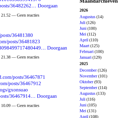
Maandarchieven
p/posts/36482262…
Doorgaan
2026
 21.52 — Geen reacties
Augustus
(14)
Juli
(126)
Juni
(100)
Mei
(112)
p/posts/36481380
April
(110)
com/posts/36481823
Maart
(125)
1553098499717480449…
Doorgaan
Februari
(100)
 21.38 — Geen reacties
Januari
(129)
2025
December
(126)
November
(101)
d.com/posts/36467871
Oktober
(93)
.com/posts/36467912
September
(114)
blogs/gxonsuao
Augustus
(133)
p/posts/36467914…
Doorgaan
Juli
(116)
Juni
(105)
 10.09 — Geen reacties
Mei
(131)
April
(108)