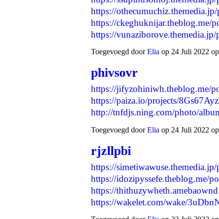
https://othecumuchiz.themedia.jp
https://ckeghuknijar.theblog.me/
https://vunaziborove.themedia.j
Toegevoegd door
Elia
op 24 Juli 2022 op
phivsovr
https://jifyzohiniwh.theblog.me/
https://paiza.io/projects/8Gs
http://tnfdjs.ning.com/photo/al
Toegevoegd door
Elia
op 24 Juli 2022 op
rjzllpbi
https://simetiwawuse.themedia.jp
https://idozipyssefe.theblog.me/
https://thithuzywheth.amebaown
https://wakelet.com/wake/3u