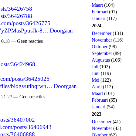
Maart
(104)
posts/36426758
Februari
(91)
posts/36426788
Januari
(117)
d.com/posts/36426775
2024
Mu7yZPMasPpusJk-8…
Doorgaan
December
(131)
November
(116)
 0.18 — Geen reacties
Oktober
(98)
September
(89)
Augustus
(106)
/posts/36424968
Juli
(102)
Juni
(119)
.com/posts/36425026
Mei
(122)
ofiles/blogs/utibqrwn…
Doorgaan
April
(112)
Maart
(101)
 21.27 — Geen reacties
Februari
(65)
Januari
(54)
2023
/posts/36407002
December
(41)
d.com/posts/36406943
November
(43)
/posts/36406888
Oktober
(62)