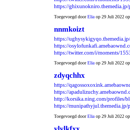
https://ghixunokniro.themedia.j
Toegevoegd door
Elia
op 29 Juli 2022 op
nnmkoizt
https://ughysykigyqo.themedia.j
https://osylofunkafi.amebaownd.
https://twitter.com/i/moments/
Toegevoegd door
Elia
op 29 Juli 2022 op
zdyqchhx
https://qagossoxoxink.amebaown
https://apadulizuchy.amebaownd
http://korsika.ning.com/profiles/
https://munipathyjul.themedia.j
Toegevoegd door
Elia
op 29 Juli 2022 op
ylylkfxx