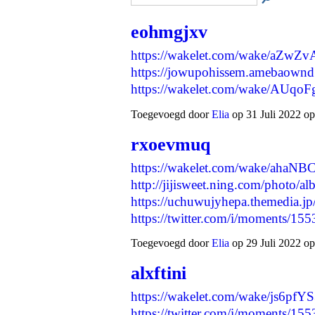
eohmgjxv
https://wakelet.com/wake/aZw
https://jowupohissem.amebaown
https://wakelet.com/wake/A
Toegevoegd door
Elia
op 31 Juli 2022 op
rxoevmuq
https://wakelet.com/wake/aha
http://jijisweet.ning.com/photo/
https://uchuwujyhepa.themedia.j
https://twitter.com/i/moments/
Toegevoegd door
Elia
op 29 Juli 2022 op
alxftini
https://wakelet.com/wake/js6p
https://twitter.com/i/moments/