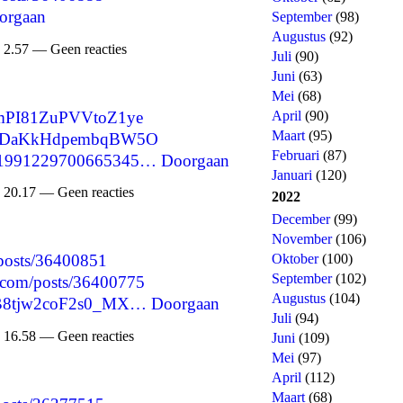
orgaan
September
(98)
Augustus
(92)
 2.57 — Geen reacties
Juli
(90)
Juni
(63)
Mei
(68)
ZKmPI81ZuPVVtoZ1ye
April
(90)
Maart
(95)
E9BuDaKkHdpembqBW5O
Februari
(87)
1551991229700665345…
Doorgaan
Januari
(120)
 20.17 — Geen reacties
2022
December
(99)
November
(106)
Oktober
(100)
/posts/36400851
September
(102)
.com/posts/36400775
Augustus
(104)
cfAB8tjw2coF2s0_MX…
Doorgaan
Juli
(94)
 16.58 — Geen reacties
Juni
(109)
Mei
(97)
April
(112)
Maart
(68)