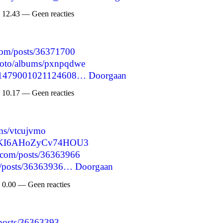
 12.43 — Geen reacties
com/posts/36371700
photo/albums/pxnpqdwe
1551479001021124608…
Doorgaan
 10.17 — Geen reacties
ums/vtcujvmo
N8iKI6AHoZyCv74HOU3
.com/posts/36363966
jp/posts/36363936…
Doorgaan
 0.00 — Geen reacties
/posts/36363393