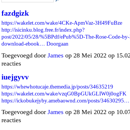
fazdgizk
https://wakelet.com/wake/4CKe-ApmVaz-3H49FuBze
http://isicinku.blog.free.fr/index.php?
post/2022/05/28/%5BPdf/ePub%5D-The-Rose-Code-by-
download-ebook…
Doorgaan
Toegevoegd door
James
op 28 Mei 2022 op 15.
reacties
iuejgyvv
https://whewhotucaje.themedia.jp/posts/34635219
https://wakelet.com/wake/vzqG0BpGUkGLIW0j0ogFK
https://ickobukejyby.amebaownd.com/posts/34630295…
Toegevoegd door
James
op 28 Mei 2022 op 10.
reacties