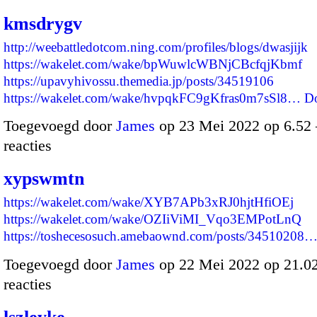
kmsdrygv
http://weebattledotcom.ning.com/profiles/blogs/dwasjijk
https://wakelet.com/wake/bpWuwlcWBNjCBcfqjKbmf
https://upavyhivossu.themedia.jp/posts/34519106
https://wakelet.com/wake/hvpqkFC9gKfras0m7sSl8…
D
Toegevoegd door
James
op 23 Mei 2022 op 6.5
reacties
xypswmtn
https://wakelet.com/wake/XYB7APb3xRJ0hjtHfiOEj
https://wakelet.com/wake/OZIiViMI_Vqo3EMPotLnQ
https://toshecesosuch.amebaownd.com/posts/34510208
Toegevoegd door
James
op 22 Mei 2022 op 21.
reacties