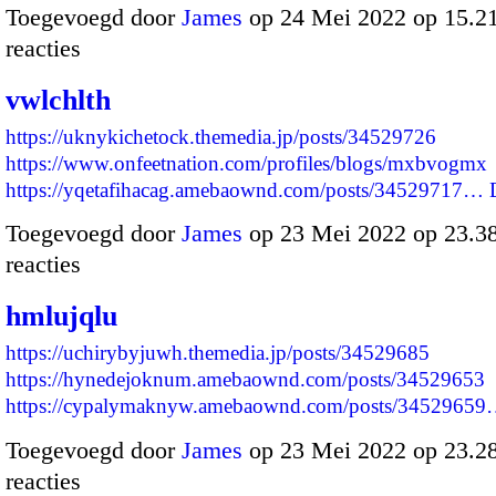
Toegevoegd door
James
op 24 Mei 2022 op 15.
reacties
vwlchlth
https://uknykichetock.themedia.jp/posts/34529726
https://www.onfeetnation.com/profiles/blogs/mxbvogmx
https://yqetafihacag.amebaownd.com/posts/34529717…
Toegevoegd door
James
op 23 Mei 2022 op 23.
reacties
hmlujqlu
https://uchirybyjuwh.themedia.jp/posts/34529685
https://hynedejoknum.amebaownd.com/posts/34529653
https://cypalymaknyw.amebaownd.com/posts/3452965
Toegevoegd door
James
op 23 Mei 2022 op 23.
reacties