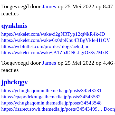
Toegevoegd door
James
op 25 Mei 2022 op 8.4
reacties
qynklmis
https://wakelet.com/wake/ci2gNRTyp12qf4kR4k-JD
https://wakelet.com/wake/6x0dpKhu4RBgVkIe-H1OV
https://webhitlist.com/profiles/blogs/aehjdjnc
https://wakelet.com/wake/jA1Z5JDNCJjgrOz8y2MxR…
Toegevoegd door
James
op 25 Mei 2022 op 4.4
reacties
jphckqgv
https://ychughaqomin.themedia.jp/posts/34543531
https://epapodeknuga.themedia.jp/posts/34543582
https://ychughaqomin.themedia.jp/posts/34543548
https://rizarecusowh.themedia.jp/posts/34543499…
Door