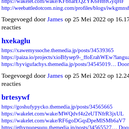
https://wakelet.com/wake/KFbnarEQZYK6Ht8fGyqHF
http://weebattledotcom.ning.com/profiles/blogs/iwkgmn
Toegevoegd door
James
op 25 Mei 2022 op 16.
reacties
hxekaglu
https://xawemyssoche.themedia.jp/posts/34539365
https://paiza.io/projects/xioBfysep9-_ffoErahWEw?lang
https://hyvigufachys.themedia.jp/posts/34545019…
Door
Toegevoegd door
James
op 25 Mei 2022 op 12.
reacties
brtesywf
https://goshufypycko.themedia.jp/posts/34565665
https://wakelet.com/wake/MWQdvf4z2eUTNfrR3jxUL
https://wakelet.com/wake/RF6goDGqsDpeMlSMb6aV7
https://ethypuqesuqu.themedia.jp/posts/34565527…
Doo