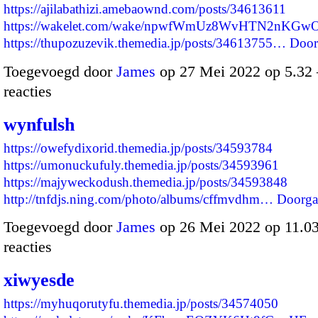
https://ajilabathizi.amebaownd.com/posts/34613611
https://wakelet.com/wake/npwfWmUz8WvHTN2nKGw
https://thupozuzevik.themedia.jp/posts/34613755…
Door
Toegevoegd door
James
op 27 Mei 2022 op 5.3
reacties
wynfulsh
https://owefydixorid.themedia.jp/posts/34593784
https://umonuckufuly.themedia.jp/posts/34593961
https://majyweckodush.themedia.jp/posts/34593848
http://tnfdjs.ning.com/photo/albums/cffmvdhm…
Doorga
Toegevoegd door
James
op 26 Mei 2022 op 11.0
reacties
xiwyesde
https://myhuqorutyfu.themedia.jp/posts/34574050