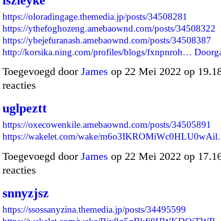
lszleyke
https://oloradingage.themedia.jp/posts/34508281
https://ythefoghozeng.amebaownd.com/posts/34508322
https://ybejefuranash.amebaownd.com/posts/34508387
http://korsika.ning.com/profiles/blogs/fxnpnroh…
Doorg
Toegevoegd door
James
op 22 Mei 2022 op 19.
reacties
uglpeztt
https://oxecowenkile.amebaownd.com/posts/34505891
https://wakelet.com/wake/m6o3IKROMiWc0HLU0wAi
Toegevoegd door
James
op 22 Mei 2022 op 17.
reacties
snnyzjsz
https://ssossanyzina.themedia.jp/posts/34495599