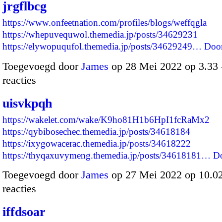
jrgflbcg
https://www.onfeetnation.com/profiles/blogs/weffqgla
https://whepuvequwol.themedia.jp/posts/34629231
https://elywopuqufol.themedia.jp/posts/34629249…
Doo
Toegevoegd door
James
op 28 Mei 2022 op 3.3
reacties
uisvkpqh
https://wakelet.com/wake/K9ho81H1b6HpI1fcRaMx2
https://qybibosechec.themedia.jp/posts/34618184
https://ixygowacerac.themedia.jp/posts/34618222
https://thyqaxuvymeng.themedia.jp/posts/34618181…
D
Toegevoegd door
James
op 27 Mei 2022 op 10.
reacties
iffdsoar