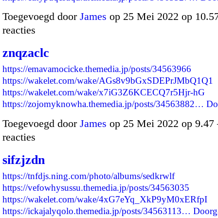
Toegevoegd door
James
op 25 Mei 2022 op 10.
reacties
znqzaclc
https://emavamocicke.themedia.jp/posts/34563966
https://wakelet.com/wake/AGs8v9bGxSDEPrJMbQ1Q1
https://wakelet.com/wake/x7iG3Z6KCECQ7r5Hjr-hG
https://zojomyknowha.themedia.jp/posts/34563882…
Do
Toegevoegd door
James
op 25 Mei 2022 op 9.4
reacties
sifzjzdn
https://tnfdjs.ning.com/photo/albums/sedkrwlf
https://vefowhysussu.themedia.jp/posts/34563035
https://wakelet.com/wake/4xG7eYq_XkP9yM0xERfpI
https://ickajalyqolo.themedia.jp/posts/34563113…
Doorg