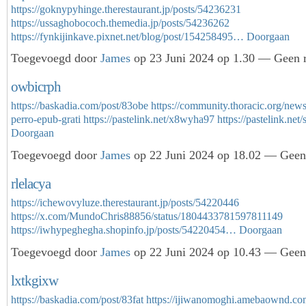
https://goknypyhinge.therestaurant.jp/posts/54236231
https://ussaghobococh.themedia.jp/posts/54236262
https://fynkijinkave.pixnet.net/blog/post/154258495…
Doorgaan
Toegevoegd door
James
op 23 Juni 2024 op 1.30 — Geen r
owbicrph
https://baskadia.com/post/83obe
https://community.thoracic.org/new
perro-epub-grati
https://pastelink.net/x8wyha97
https://pastelink.ne
Doorgaan
Toegevoegd door
James
op 22 Juni 2024 op 18.02 — Geen 
rlelacya
https://ichewovyluze.therestaurant.jp/posts/54220446
https://x.com/MundoChris88856/status/1804433781597811149
https://iwhypeghegha.shopinfo.jp/posts/54220454…
Doorgaan
Toegevoegd door
James
op 22 Juni 2024 op 10.43 — Geen 
lxtkgixw
https://baskadia.com/post/83fat
https://ijiwanomoghi.amebaownd.co