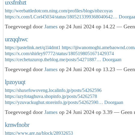
uxsfmbzt
http://weebattledotcom.ning.com/profiles/blogs/nbzcoyas
https://x.com/LCorl45034/status/1805213399368040642…
Doorga
Toegevoegd door
James
op 24 Juni 2024 op 14.22 — Geen 
urzqqhwc
https://pastelink.net/q1l4dmt1
https://ijiwanomoghi.amebaownd.com
https://x.com/shirley97772/status/1805198051671429374
https://cechetuzurop.theblog.me/posts/54271887…
Doorgaan
Toegevoegd door
James
op 24 Juni 2024 op 13.23 — Geen 
lpzoyuqt
https://shaxefowoveng.localinfo.jp/posts/54262596
https://azyfotaghuva.shopinfo.jp/posts/54262578
https://yzuvackughut.storeinfo.jp/posts/54262590…
Doorgaan
Toegevoegd door
James
op 24 Juni 2024 op 3.39 — Geen r
kmwfnobr
https://www.are.na/block/28932653