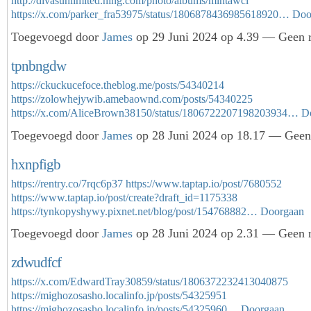
http://divasunlimited.ning.com/photo/albums/mlhtawcl
https://x.com/parker_fra53975/status/1806878436985618920…
Doo
Toegevoegd door
James
op 29 Juni 2024 op 4.39 — Geen r
tpnbngdw
https://ckuckucefoce.theblog.me/posts/54340214
https://zolowhejywib.amebaownd.com/posts/54340225
https://x.com/AliceBrown38150/status/1806722207198203934…
D
Toegevoegd door
James
op 28 Juni 2024 op 18.17 — Geen 
hxnpfigb
https://rentry.co/7rqc6p37
https://www.taptap.io/post/7680552
https://www.taptap.io/post/create?draft_id=1175338
https://tynkopyshywy.pixnet.net/blog/post/154768882…
Doorgaan
Toegevoegd door
James
op 28 Juni 2024 op 2.31 — Geen r
zdwudfcf
https://x.com/EdwardTray30859/status/1806372232413040875
https://mighozosasho.localinfo.jp/posts/54325951
https://mighozosasho.localinfo.jp/posts/54325960…
Doorgaan