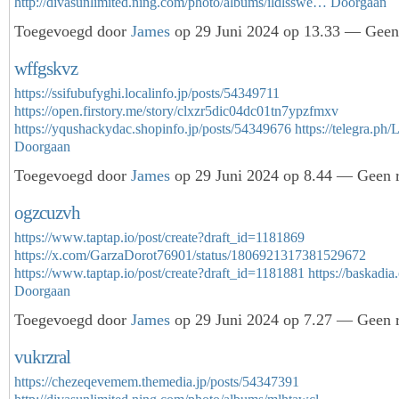
http://divasunlimited.ning.com/photo/albums/ildlsswe…
Doorgaan
Toegevoegd door
James
op 29 Juni 2024 op 13.33 — Geen 
wffgskvz
https://ssifubufyghi.localinfo.jp/posts/54349711
https://open.firstory.me/story/clxzr5dic04dc01tn7ypzfmxv
https://yqushackydac.shopinfo.jp/posts/54349676
https://telegra.p
Doorgaan
Toegevoegd door
James
op 29 Juni 2024 op 8.44 — Geen r
ogzcuzvh
https://www.taptap.io/post/create?draft_id=1181869
https://x.com/GarzaDorot76901/status/1806921317381529672
https://www.taptap.io/post/create?draft_id=1181881
https://baskadi
Doorgaan
Toegevoegd door
James
op 29 Juni 2024 op 7.27 — Geen r
vukrzral
https://chezeqevemem.themedia.jp/posts/54347391