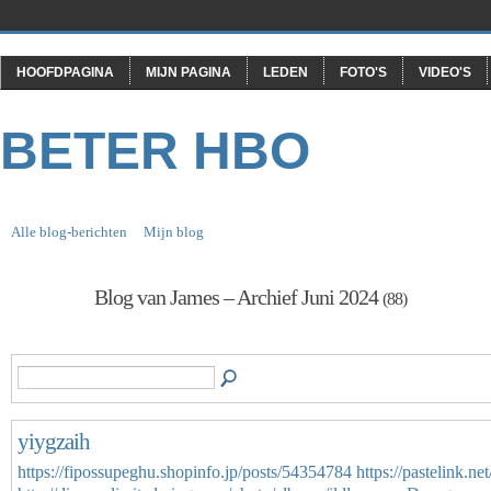
HOOFDPAGINA
MIJN PAGINA
LEDEN
FOTO'S
VIDEO'S
BETER HBO
Alle blog-berichten
Mijn blog
Blog van James – Archief Juni 2024
(88)
yiygzaih
https://fipossupeghu.shopinfo.jp/posts/54354784
https://pastelink.n