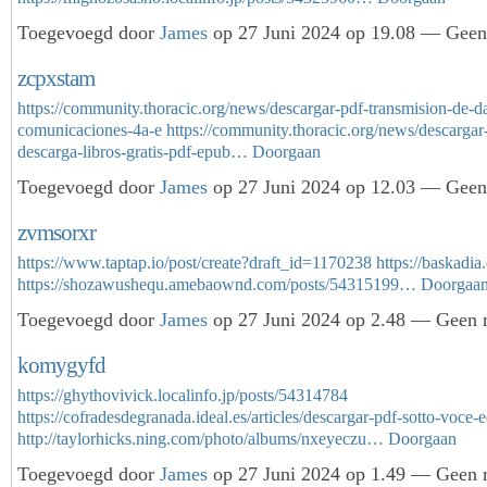
Toegevoegd door
James
op 27 Juni 2024 op 19.08 — Geen 
zcpxstam
https://community.thoracic.org/news/descargar-pdf-transmision-de-d
comunicaciones-4a-e
https://community.thoracic.org/news/descargar
descarga-libros-gratis-pdf-epub…
Doorgaan
Toegevoegd door
James
op 27 Juni 2024 op 12.03 — Geen 
zvmsorxr
https://www.taptap.io/post/create?draft_id=1170238
https://baskadi
https://shozawushequ.amebaownd.com/posts/54315199…
Doorgaa
Toegevoegd door
James
op 27 Juni 2024 op 2.48 — Geen r
komygyfd
https://ghythovivick.localinfo.jp/posts/54314784
https://cofradesdegranada.ideal.es/articles/descargar-pdf-sotto-voce-
http://taylorhicks.ning.com/photo/albums/nxeyeczu…
Doorgaan
Toegevoegd door
James
op 27 Juni 2024 op 1.49 — Geen r