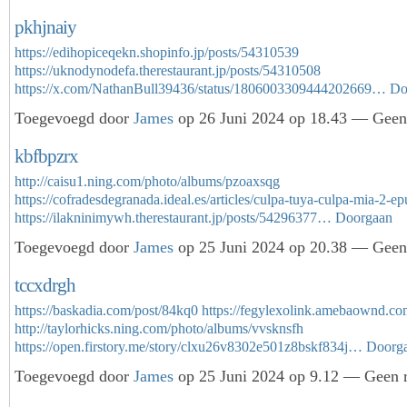
pkhjnaiy
https://edihopiceqekn.shopinfo.jp/posts/54310539
https://uknodynodefa.therestaurant.jp/posts/54310508
https://x.com/NathanBull39436/status/1806003309444202669…
Do
Toegevoegd door
James
op 26 Juni 2024 op 18.43 — Geen 
kbfbpzrx
http://caisu1.ning.com/photo/albums/pzoaxsqg
https://cofradesdegranada.ideal.es/articles/culpa-tuya-culpa-mia-2-ep
https://ilakninimywh.therestaurant.jp/posts/54296377…
Doorgaan
Toegevoegd door
James
op 25 Juni 2024 op 20.38 — Geen 
tccxdrgh
https://baskadia.com/post/84kq0
https://fegylexolink.amebaownd.c
http://taylorhicks.ning.com/photo/albums/vvsknsfh
https://open.firstory.me/story/clxu26v8302e501z8bskf834j…
Doorg
Toegevoegd door
James
op 25 Juni 2024 op 9.12 — Geen r