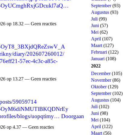
are/-OyUCmghRxjGDcukl7aQ…
September
(93)
Augustus
(93)
Juli
(99)
026 op 18.32 — Geen reacties
Juni
(57)
Mei
(62)
April
(107)
Maart
(127)
re/-OyT8_3BXjdQReZswV_A
Februari
(122)
sirikny/diary/202607260012/
Januari
(108)
=e76eff21-57ec-4c3c-a85c-
2022
December
(105)
026 op 13.27 — Geen reacties
November
(86)
Oktober
(129)
September
(102)
Augustus
(104)
/posts/59059714
Juli
(102)
are/-OyM6diNMUTlBKQDNrEy
Juni
(98)
/profiles/blogs/uopqtimy…
Doorgaan
Mei
(104)
April
(122)
026 op 4.37 — Geen reacties
Maart
(56)