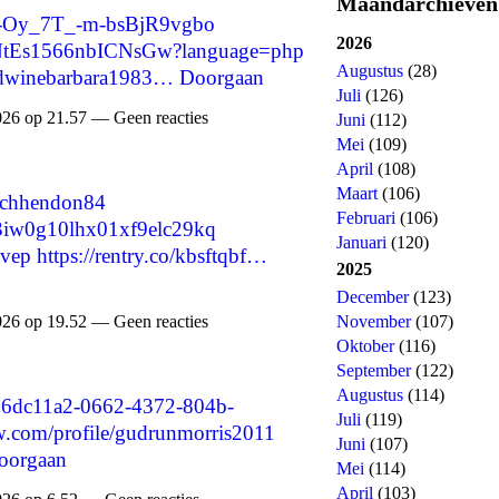
Maandarchieven
e/-Oy_7T_-m-bsBjR9vgbo
2026
LmUNtEs1566nbICNsGw?language=php
Augustus
(28)
redwinebarbara1983…
Doorgaan
Juli
(126)
026 op 21.57 — Geen reacties
Juni
(112)
Mei
(109)
April
(108)
Maart
(106)
richhendon84
Februari
(106)
ms3iw0g10lhx01xf9elc29kq
Januari
(120)
dvep
https://rentry.co/kbsftqbf…
2025
December
(123)
November
(107)
026 op 19.52 — Geen reacties
Oktober
(116)
September
(122)
Augustus
(114)
d=76dc11a2-0662-4372-804b-
Juli
(119)
ow.com/profile/gudrunmorris2011
Juni
(107)
oorgaan
Mei
(114)
April
(103)