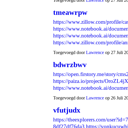
Toegevoegd door
Lawrence
op 27 Juli 2
tmeawrpw
https://www.zillow.com/profile/cas
https://www.notebook.ai/docume
https://www.notebook.ai/docume
https://www.zillow.com/profile/
Toegevoegd door
Lawrence
op 27 Juli 2
bdwrzbwv
https://open.firstory.me/story
https://paiza.io/projects/OroZL
https://www.notebook.ai/docum
Toegevoegd door
Lawrence
op 26 Juli 2
vfutjudx
https://theexplorers.com/user?i
8df27df76da3
https://vonkucuwhi