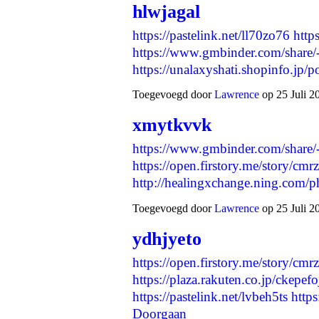
hlwjagal
https://pastelink.net/ll70zo76
http
https://www.gmbinder.com/sh
https://unalaxyshati.shopinfo.jp
Toegevoegd door
Lawrence
op 25 Juli 2
xmytkvvk
https://www.gmbinder.com/sha
https://open.firstory.me/story/
http://healingxchange.ning.com
Toegevoegd door
Lawrence
op 25 Juli 2
ydhjyeto
https://open.firstory.me/story/
https://plaza.rakuten.co.jp/ckepe
https://pastelink.net/lvbeh5ts
http
Doorgaan