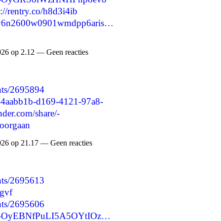
s://rentry.co/h8d3i4ib
/cmry6n2600w0901wmdpp6aris…
026 op 2.12 — Geen reacties
nts/2695894
d=44aabb1b-d169-4121-97a8-
der.com/share/-
oorgaan
026 op 21.17 — Geen reacties
nts/2695613
gvf
nts/2695606
re/-OyEBNfPuLI5A5OYtIOz…