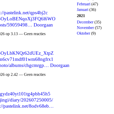
Februari
(47)
Januari
(36)
s://pastelink.net/qps4bj2c
2021
are/-OyLoBENqoXj3FQ6l6WO
December
(35)
/posts/59059498…
Doorgaan
November
(57)
Oktober
(9)
026 op 3.13 — Geen reacties
re/-OyLbKNQr62dUEz_XtpZ
cmrzn6cv71mdf01wm68ngfrx1
/photo/albums/chgcmrgp…
Doorgaan
026 op 2.42 — Geen reacties
cmrzgydz40yt101tg4pbh45h5
fojingi/diary/202607250005/
s://pastelink.net/8odv68eb…