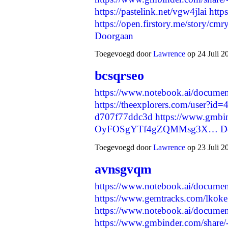
https://pastelink.net/vgw4jlai
http
https://open.firstory.me/story
Doorgaan
Toegevoegd door
Lawrence
op 24 Juli 2
bcsqrseo
https://www.notebook.ai/docume
https://theexplorers.com/user?i
d707f77ddc3d
https://www.gmbin
OyFOSgYTf4gZQMMsg3X…
D
Toegevoegd door
Lawrence
op 23 Juli 2
avnsgvqm
https://www.notebook.ai/docume
https://www.gemtracks.com/lkoke
https://www.notebook.ai/docume
https://www.gmbinder.com/sha