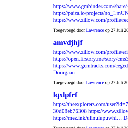
https://www.gmbinder.com/shar
https://paiza.io/projects/no_
https://www.zillow.com/profile/
Toegevoegd door
Lawrence
op 27 Juli 2
amvdjhjf
https://www.zillow.com/profile/e
https://open.firstory.me/story/c
https://www.gemtracks.com/cege
Doorgaan
Toegevoegd door
Lawrence
op 27 Juli 2
lqxlpfrf
https://theexplorers.com/user?i
30d08eb76308
https://www.zill
https://mez.ink/ulinulupuwhi…
D