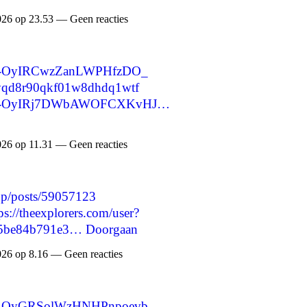
026 op 23.53 — Geen reacties
are/-OyIRCwzZanLWPHfzDO_
cmryqd8r90qkf01w8dhdq1wtf
hare/-OyIRj7DWbAWOFCXKvHJ…
026 op 11.31 — Geen reacties
t.jp/posts/59057123
ps://theexplorers.com/user?
b5be84b791e3…
Doorgaan
026 op 8.16 — Geen reacties
are/-OyGRSolWzHNHPnpoevb