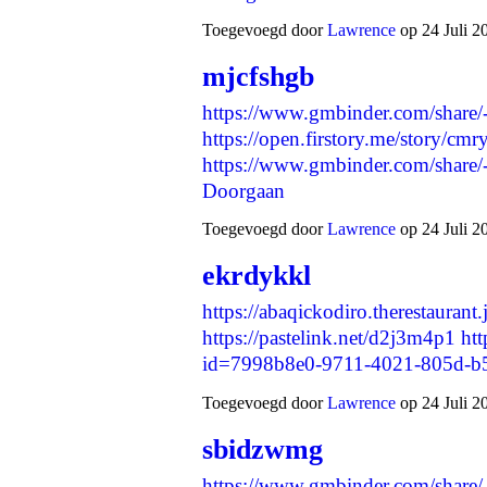
Toegevoegd door
Lawrence
op 24 Juli 2
mjcfshgb
https://www.gmbinder.com/sh
https://open.firstory.me/story/
https://www.gmbinder.com/s
Doorgaan
Toegevoegd door
Lawrence
op 24 Juli 2
ekrdykkl
https://abaqickodiro.therestauran
https://pastelink.net/d2j3m4p1
htt
id=7998b8e0-9711-4021-805d-
Toegevoegd door
Lawrence
op 24 Juli 2
sbidzwmg
https://www.gmbinder.com/sh