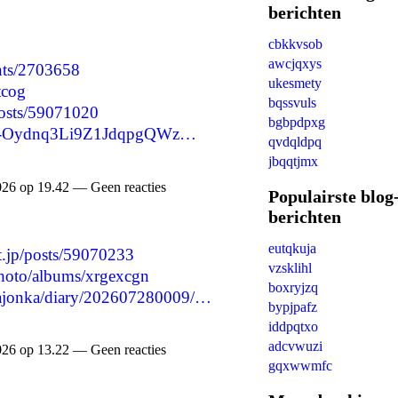
berichten
cbkkvsob
awcjqxys
nts/2703658
ukesmety
tcog
bqssvuls
posts/59071020
bgbpdpxg
re/-Oydnq3Li9Z1JdqpgQWz…
qvdqldpq
jbqqtjmx
026 op 19.42 — Geen reacties
Populairste blog
berichten
eutqkuja
nt.jp/posts/59070233
vzsklihl
photo/albums/xrgexcgn
boxryjzq
qyxajonka/diary/202607280009/…
bypjpafz
iddpqtxo
adcvwuzi
026 op 13.22 — Geen reacties
gqxwwmfc