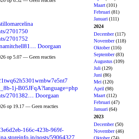
026 op 6.52 — Geen reacties
Maart
(101)
Februari
(81)
Januari
(111)
tillomarcelina
2024
nts/2701750
December
(117)
nts/2701752
November
(118)
annamitchell81…
Doorgaan
Oktober
(116)
September
(83)
026 op 5.07 — Geen reacties
Augustus
(109)
Juli
(129)
Juni
(86)
/cms21twq62h5301wmbw7e5nt7
Mei
(120)
4jX_8b-1j-B05JFqA?language=php
April
(98)
ents/2701382…
Doorgaan
Maart
(112)
Februari
(47)
026 op 19.17 — Geen reacties
Januari
(64)
2023
December
(50)
d=73e6d2eb-166c-423b-969f-
November
(46)
na.storeinfo.jp/posts/59064327
Oktober
(74)