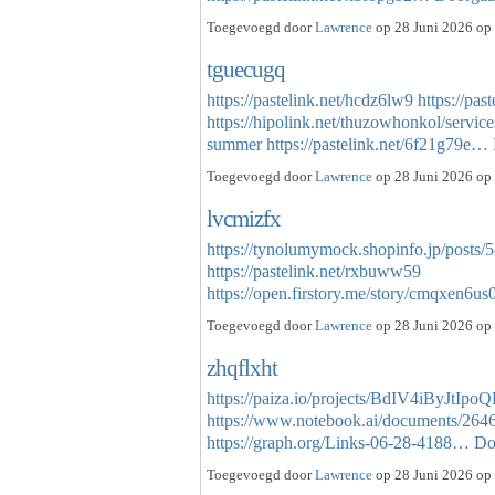
Toegevoegd door
Lawrence
op 28 Juni 2026 op 
tguecugq
https://pastelink.net/hcdz6lw9
https://pas
https://hipolink.net/thuzowhonkol/servic
summer
https://pastelink.net/6f21g79e…
Toegevoegd door
Lawrence
op 28 Juni 2026 op 
lvcmizfx
https://tynolumymock.shopinfo.jp/posts
https://pastelink.net/rxbuww59
https://open.firstory.me/story/cmqxen6
Toegevoegd door
Lawrence
op 28 Juni 2026 op 
zhqflxht
https://paiza.io/projects/BdIV4iByJtI
https://www.notebook.ai/documents/264
https://graph.org/Links-06-28-4188…
Do
Toegevoegd door
Lawrence
op 28 Juni 2026 op 