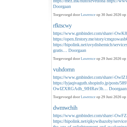
https://mez.ink/nutoxevedoha
https://w
Doorgaan
Toegevoegd door
Lawrence
op 30 Juni 2026 op 
rfktscwy
https://www.gmbinder.com/share/-Ow
https://open.firstory.me/story/cmqzowas
https://hipolink.net/uvydishemich/service
gratis…
Doorgaan
Toegevoegd door
Lawrence
op 29 Juni 2026 op 
vuhdornn
https://www.gmbinder.com/share/-Ow
https://lyjaqivaguth.shopinfo.jp/posts/58
OwIZXRGAdh_9fHRav3h…
Doorgaan
Toegevoegd door
Lawrence
op 29 Juni 2026 op 
dwmwchih
https://www.gmbinder.com/share/-OwF
https://hipolink.net/qikywibazoby/servic
the-age-of-enlightenment-and-awakeni