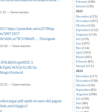
Februari
(106)
Januari
(120)
2025
1.32 — Geen reacties
December
(123)
November
(107)
Oktober
(116)
6923
https://pastelink.net/a29780qa
September
(122)
sts/58971857
Augustus
(114)
OwF75hAkhLse7K51MmH…
Doorgaan
Juli
(119)
Juni
(107)
23.42 — Geen reacties
Mei
(114)
April
(103)
Maart
(101)
Februari
(81)
wF5OFR4BJf1njnHDU3
Januari
(111)
OwEdKDphLWAQrAU8UJa
2024
/blogs/rfyniwnl
December
(117)
November
(118)
23.21 — Geen reacties
Oktober
(116)
September
(83)
Augustus
(109)
Juli
(129)
s/descargar-pdf-epub-el-sueo-del-jaguar
Juni
(86)
telink.net/n5qqjro3
Mei
(120)
an