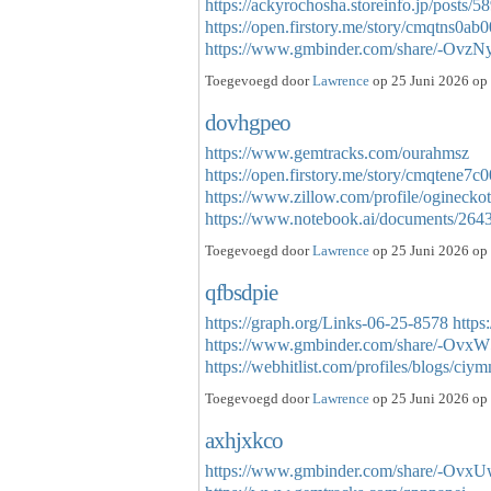
https://ackyrochosha.storeinfo.jp/posts/
https://open.firstory.me/story/cmqtns0a
https://www.gmbinder.com/share/-Ov
Toegevoegd door
Lawrence
op 25 Juni 2026 op 
dovhgpeo
https://www.gemtracks.com/ourahmsz
https://open.firstory.me/story/cmqtene7
https://www.zillow.com/profile/ogineck
https://www.notebook.ai/documents/26
Toegevoegd door
Lawrence
op 25 Juni 2026 op 
qfbsdpie
https://graph.org/Links-06-25-8578
https
https://www.gmbinder.com/share/-Ovx
https://webhitlist.com/profiles/blogs/c
Toegevoegd door
Lawrence
op 25 Juni 2026 op 
axhjxkco
https://www.gmbinder.com/share/-Ovx