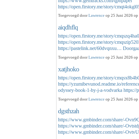
https://www.gemtracks.com/qpnpapei
https://open.firstory.me/story/cmqt4ok
Toegevoegd door
Lawrence
op 25 Juni 2026 op 
aiqdhflq
https://open.firstory.me/story/cmqszq4h
https://open.firstory.me/story/cmqszip5
https://pastelink.net/60dvqnxu…
Doorga
Toegevoegd door
Lawrence
op 25 Juni 2026 op 
xatjhoko
https://open.firstory.me/story/cmqsx8b
https://yzumibevunod.readme.io/referen
odyssey-book-1-by-j-a-vodvarka
https:/
Toegevoegd door
Lawrence
op 25 Juni 2026 op 
dgsthzah
https://www.gmbinder.com/share/-O
https://www.gmbinder.com/share/-Ovt
https://www.gmbinder.com/share/-O