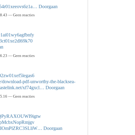
gl054r01xeeovs6z1a…
Doorgaan
8.43 — Geen reacties
a01ai01wy6agfbnfy
203ct01xe2dl69k70
an
6.23 — Geen reacties
4b02zw01xef5legas6
ce/download-pdf-unworthy-the-blacksea-
/pastelink.net/xf74gxcl…
Doorgaan
5.16 — Geen reacties
vn9QPyRAXOUWI9igtw
stdpMcbxNopRmjgv
vtvUIOmPlZRC3SLliW…
Doorgaan