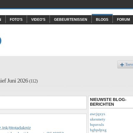
N
FOTO'S
VIDEO'S
GEBEURTENISSEN
BLOGS
FORUM
O
Toev
ief Juni 2026
(112)
NIEUWSTE BLOG-
BERICHTEN
awcjqxys
ukesmety
bqssvuls
z.ink/titotadakniz
bgbpdpxg