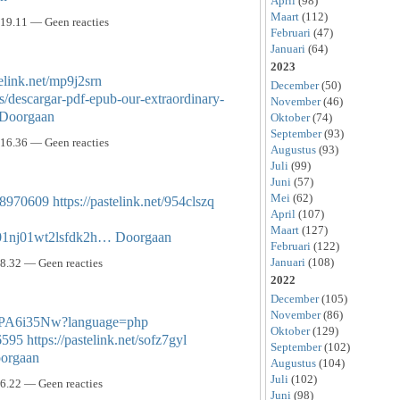
April
(98)
Maart
(112)
19.11 — Geen reacties
Februari
(47)
Januari
(64)
2023
telink.net/mp9j2srn
December
(50)
es/descargar-pdf-epub-our-extraordinary-
November
(46)
Doorgaan
Oktober
(74)
September
(93)
16.36 — Geen reacties
Augustus
(93)
Juli
(99)
Juni
(57)
Mei
(62)
/58970609
https://pastelink.net/954clszq
April
(107)
Maart
(127)
us01nj01wt2lsfdk2h…
Doorgaan
Februari
(122)
Januari
(108)
8.32 — Geen reacties
2022
December
(105)
November
(86)
poQPA6i35Nw?language=php
Oktober
(129)
6595
https://pastelink.net/sofz7gyl
September
(102)
orgaan
Augustus
(104)
Juli
(102)
6.22 — Geen reacties
Juni
(98)