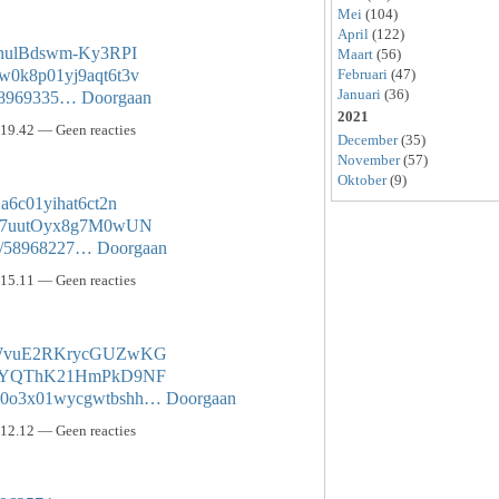
Mei
(104)
April
(122)
96hulBdswm-Ky3RPI
Maart
(56)
Februari
(47)
fuw0k8p01yj9aqt6t3v
Januari
(36)
s/58969335…
Doorgaan
2021
19.42 — Geen reacties
December
(35)
November
(57)
Oktober
(9)
d1a6c01yihat6ct2n
w8B7uutOyx8g7M0wUN
sts/58968227…
Doorgaan
15.11 — Geen reacties
Ow7WvuE2RKrycGUZwKG
Ow7SYQThK21HmPkD9NF
04uc0o3x01wycgwtbshh…
Doorgaan
12.12 — Geen reacties