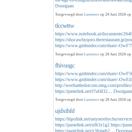
Doorgaan
Toegevoegd door
Lawrence
op 29 Juni 2026 op 
tlccwttw
https://www.notebook.ai/documents/264
https://shocawhyqoro.therestaurant.jp/po
https://www.gmbinder.com/share/-
Toegevoegd door
Lawrence
op 28 Juni 2026 op 
fhivusgc
https://www.gmbinder.com/share/-O
https://www.gmbinder.com/share/-
http://weebattledotcom.ning.com/profiles
https://pastelink.net/l7uf4l32…
Doorgaan
Toegevoegd door
Lawrence
op 28 Juni 2026 op 
ujdxthfd
https://hipolink.net/anynerebychu/service
https://pastelink.net/ufh3z1g2
https://pas
https://pastelink.net/x3fopgb2…
Doorga