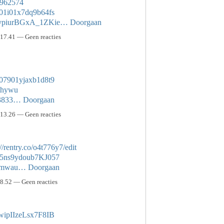
58962574
b001i01x7dq9b64fs
zNypiurBGxA_1ZKie…
Doorgaan
17.41 — Geen reacties
c007901yjaxb1d8t9
othywu
43833…
Doorgaan
13.26 — Geen reacties
://rentry.co/o4t776y7/edit
W5ns9ydoub7KJ057
iymmwau…
Doorgaan
8.52 — Geen reacties
UwipIIzeLsx7F8IB