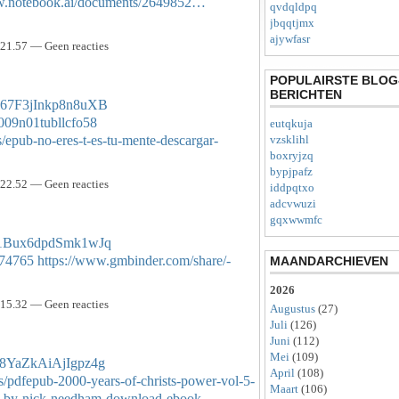
ww.notebook.ai/documents/2649852…
qvdqldpq
jbqqtjmx
ajywfasr
21.57 — Geen reacties
POPULAIRSTE BLOG
BERICHTEN
K867F3jInkp8n8uXB
b009n01tubllcfo58
eutqkuja
s/epub-no-eres-t-es-tu-mente-descargar-
vzsklihl
boxryjzq
bypjpafz
22.52 — Geen reacties
iddpqtxo
adcvwuzi
gqxwwmfc
IZ1Bux6dpdSmk1wJq
974765
https://www.gmbinder.com/share/-
MAANDARCHIEVEN
2026
15.32 — Geen reacties
Augustus
(27)
Juli
(126)
Juni
(112)
Mei
(109)
Z8YaZkAiAjIgpz4g
April
(108)
es/pdfepub-2000-years-of-christs-power-vol-5-
Maart
(106)
ng-by-nick-needham-download-ebook…