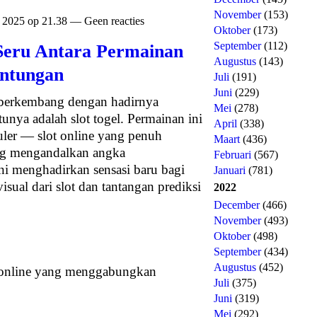
November
(153)
 2025 op 21.38 — Geen reacties
Oktober
(173)
September
(112)
 Seru Antara Permainan
Augustus
(143)
untungan
Juli
(191)
Juni
(229)
 berkembang dengan hadirnya
Mei
(278)
tunya adalah slot togel. Permainan ini
April
(338)
er — slot online yang penuh
Maart
(436)
ang mengandalkan angka
Februari
(567)
i menghadirkan sensasi baru bagi
Januari
(781)
ual dari slot dan tantangan prediksi
2022
December
(466)
November
(493)
Oktober
(498)
September
(434)
Augustus
(452)
n online yang menggabungkan
Juli
(375)
Juni
(319)
Mei
(292)