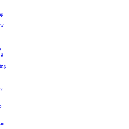
ip
ow
n
ng
ing
s:
o
ion