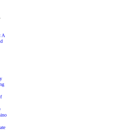
-
: A
ad
ky
ing
f
e
sino
ate