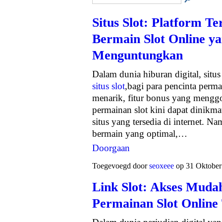
Situs Slot: Platform T
Bermain Slot Online y
Menguntungkan
Dalam dunia hiburan digital, situs 
situs slot
,
bagi para pencinta perm
menarik, fitur bonus yang menggo
permainan slot kini dapat dinikm
situs yang tersedia di internet.
bermain yang optimal,…
Doorgaan
Toegevoegd door
seoxeee
op 31 Oktober
Link Slot: Akses Mud
Permainan Slot Online