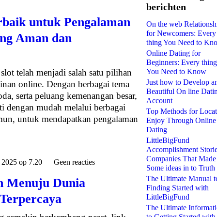
berichten
erbaik untuk Pengalaman
On the web Relationsh
for Newcomers: Every
ang Aman dan
thing You Need to Kn
Online Dating for
Beginners: Every thing
You Need to Know
slot telah menjadi salah satu pilihan
Just how to Develop a
ainan online. Dengan berbagai tema
Beautiful On line Dati
da, serta peluang kemenangan besar,
Account
ati dengan mudah melalui berbagai
Top Methods for Locat
 Namun, untuk mendapatkan pengalaman
Enjoy Through Online
Dating
LittleBigFund
Accomplishment Storie
Companies That Made
 2025 op 7.20 — Geen reacties
Some ideas in to Truth
The Ultimate Manual t
ah Menuju Dunia
Finding Started with
 Terpercaya
LittleBigFund
The Ultimate Informat
to Getting Started with