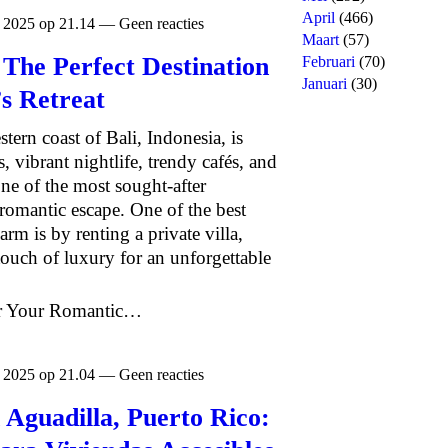
April
(466)
 2025 op 21.14 — Geen reacties
Maart
(57)
 The Perfect Destination
Februari
(70)
Januari
(30)
s Retreat
ern coast of Bali, Indonesia, is
, vibrant nightlife, trendy cafés, and
ne of the most sought-after
 romantic escape. One of the best
m is by renting a private villa,
touch of luxury for an unforgettable
or Your Romantic…
 2025 op 21.04 — Geen reacties
 Aguadilla, Puerto Rico: