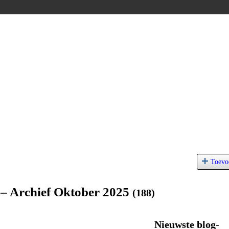
Toevo
 – Archief Oktober 2025
(188)
Nieuwste blog-