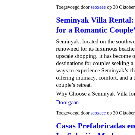
Toegevoegd door
seoxeee
op 30 Oktober
Seminyak Villa Rental:
for a Romantic Couple’
Seminyak, located on the southwest
renowned for its luxurious beaches
upscale shopping. It has become o
destinations for couples seeking a
ways to experience Seminyak’s char
offering intimacy, comfort, and a 
couple’s retreat.
Why Choose a Seminyak Villa f
Doorgaan
Toegevoegd door
seoxeee
op 30 Oktober
Casas Prefabricadas en