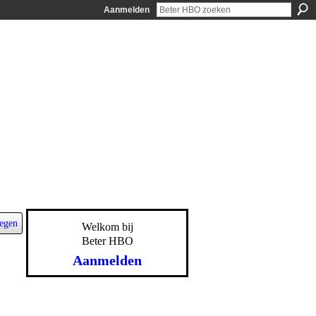
Aanmelden
egen
Welkom bij
Beter HBO
Aanmelden