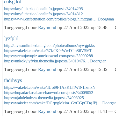
culsgdot
https://knyfuthaziqo.localinfo.jp/posts/34014295
https://knyfuthaziqo.localinfo.jp/posts/34014312
https://www.onfeetnation.com/profiles/blogs/hlmttqms…
Doorgaan
Toegevoegd door
Raymond
op 27 April 2022 op 15.48 — G
lyzfplrl
http://divasunlimited.ning.com/photo/albums/nywgpkks
https://wakelet.com/wake/57fzJK9rWwDJmSilV5l6T
https://yzenujuvupiz.amebaownd.com/posts/33999288
https://unkokylyfykn.themedia.jp/posts/34010476…
Doorgaan
Toegevoegd door
Raymond
op 27 April 2022 op 12.32 — G
thdrhyys
https://wakelet.com/wake/dUot9F1A3KLffWtNLzmxN
https://hupadackosal.amebaownd.com/posts/34009052
https://ujalulehubyw.themedia.jp/posts/34008925
https://wakelet.com/wake/DGqygMxlm1GxCGpCDqJPj…
Doorga
Toegevoegd door
Raymond
op 27 April 2022 op 11.43 — G