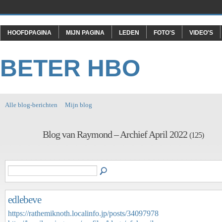
HOOFDPAGINA
MIJN PAGINA
LEDEN
FOTO'S
VIDEO'S
BETER HBO
Alle blog-berichten
Mijn blog
Blog van Raymond – Archief April 2022
(125)
edlebeve
https://rathemiknoth.localinfo.jp/posts/34097978