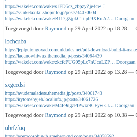
https://wakelet.com/wake/s1FD5cz_zbpzyZje4cw-J
https://ssinketaxiku.shopinfo.jp/posts/34070604
https://wakelet.com/wake/B117gZjpkCTuph9XRu2r2…
Doorgaan
Toegevoegd door
Raymond
op 29 April 2022 op 18.28 — G
lochcuba
https://jepiputongoxad.comunidades.net/pdf-download-build-it-make
https://laqanowhiwux.themedia.jp/posts/34064439
https://wakelet.com/wake/zkcfcPUG05pLc7nUcuLZP…
Doorgaan
Toegevoegd door
Raymond
op 29 April 2022 op 13.28 — G
sxgcedsi
https://avudemaladess.themedia.jp/posts/34061743
https://irytomehyjeh.localinfo.jp/posts/34061726
https://wakelet.com/wake/M4F9ngzPIPwxr9CFywk-I…
Doorgaan
Toegevoegd door
Raymond
op 29 April 2022 op 10.38 — G
ubrfzfuq
https://ecerocosohuwh.amebaownd.com/posts/34058592