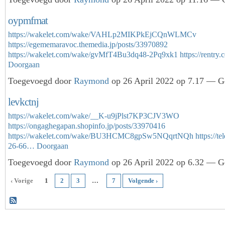
oypmfmat
https://wakelet.com/wake/VAHLp2MIKPkEjCQnWLMCv
https://egememaravoc.themedia.jp/posts/33970892
https://wakelet.com/wake/gvMfT4Bu3dq48-2Pq9xk1
https://rentry
Doorgaan
Toegevoegd door
Raymond
op 26 April 2022 op 7.17 — Ge
levkctnj
https://wakelet.com/wake/__K-u9jPlst7KP3CJV3WO
https://ongaghegapan.shopinfo.jp/posts/33970416
https://wakelet.com/wake/BU3HCMC8gpSw5NQqrtNQh
https://t
26-66…
Doorgaan
Toegevoegd door
Raymond
op 26 April 2022 op 6.32 — Ge
‹ Vorige
1
2
3
…
7
Volgende ›