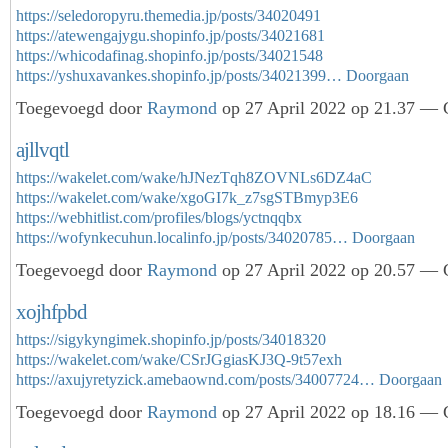
https://seledoropyru.themedia.jp/posts/34020491
https://atewengajygu.shopinfo.jp/posts/34021681
https://whicodafinag.shopinfo.jp/posts/34021548
https://yshuxavankes.shopinfo.jp/posts/34021399…
Doorgaan
Toegevoegd door
Raymond
op 27 April 2022 op 21.37 — G
ajllvqtl
https://wakelet.com/wake/hJNezTqh8ZOVNLs6DZ4aC
https://wakelet.com/wake/xgoGI7k_z7sgSTBmyp3E6
https://webhitlist.com/profiles/blogs/yctnqqbx
https://wofynkecuhun.localinfo.jp/posts/34020785…
Doorgaan
Toegevoegd door
Raymond
op 27 April 2022 op 20.57 — G
xojhfpbd
https://sigykyngimek.shopinfo.jp/posts/34018320
https://wakelet.com/wake/CSrJGgiasKJ3Q-9t57exh
https://axujyretyzick.amebaownd.com/posts/34007724…
Doorgaan
Toegevoegd door
Raymond
op 27 April 2022 op 18.16 — G