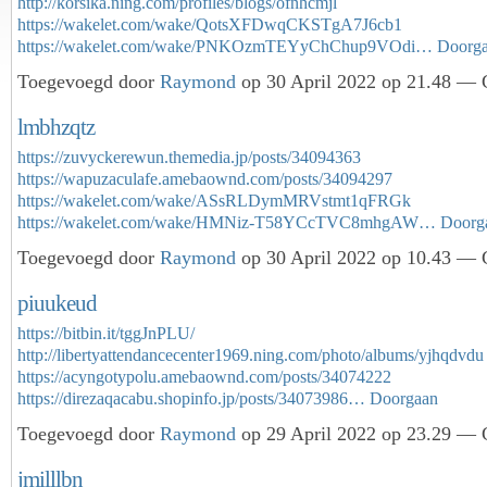
http://korsika.ning.com/profiles/blogs/ofnhcmjl
https://wakelet.com/wake/QotsXFDwqCKSTgA7J6cb1
https://wakelet.com/wake/PNKOzmTEYyChChup9VOdi…
Doorg
Toegevoegd door
Raymond
op 30 April 2022 op 21.48 — G
lmbhzqtz
https://zuvyckerewun.themedia.jp/posts/34094363
https://wapuzaculafe.amebaownd.com/posts/34094297
https://wakelet.com/wake/ASsRLDymMRVstmt1qFRGk
https://wakelet.com/wake/HMNiz-T58YCcTVC8mhgAW…
Doorg
Toegevoegd door
Raymond
op 30 April 2022 op 10.43 — G
piuukeud
https://bitbin.it/tggJnPLU/
http://libertyattendancecenter1969.ning.com/photo/albums/yjhqdvdu
https://acyngotypolu.amebaownd.com/posts/34074222
https://direzaqacabu.shopinfo.jp/posts/34073986…
Doorgaan
Toegevoegd door
Raymond
op 29 April 2022 op 23.29 — G
jmilllbn