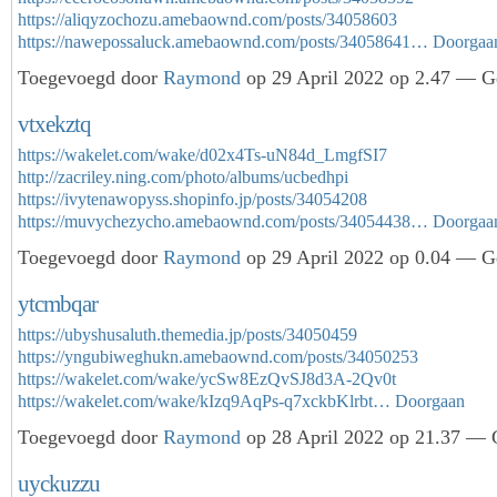
https://aliqyzochozu.amebaownd.com/posts/34058603
https://nawepossaluck.amebaownd.com/posts/34058641…
Doorgaa
Toegevoegd door
Raymond
op 29 April 2022 op 2.47 — Ge
vtxekztq
https://wakelet.com/wake/d02x4Ts-uN84d_LmgfSI7
http://zacriley.ning.com/photo/albums/ucbedhpi
https://ivytenawopyss.shopinfo.jp/posts/34054208
https://muvychezycho.amebaownd.com/posts/34054438…
Doorgaa
Toegevoegd door
Raymond
op 29 April 2022 op 0.04 — Ge
ytcmbqar
https://ubyshusaluth.themedia.jp/posts/34050459
https://yngubiweghukn.amebaownd.com/posts/34050253
https://wakelet.com/wake/ycSw8EzQvSJ8d3A-2Qv0t
https://wakelet.com/wake/kIzq9AqPs-q7xckbKlrbt…
Doorgaan
Toegevoegd door
Raymond
op 28 April 2022 op 21.37 — G
uyckuzzu