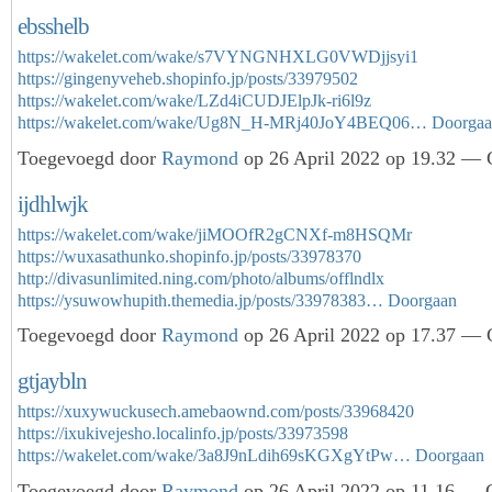
ebsshelb
https://wakelet.com/wake/s7VYNGNHXLG0VWDjjsyi1
https://gingenyveheb.shopinfo.jp/posts/33979502
https://wakelet.com/wake/LZd4iCUDJElpJk-ri6l9z
https://wakelet.com/wake/Ug8N_H-MRj40JoY4BEQ06…
Doorga
Toegevoegd door
Raymond
op 26 April 2022 op 19.32 — G
ijdhlwjk
https://wakelet.com/wake/jiMOOfR2gCNXf-m8HSQMr
https://wuxasathunko.shopinfo.jp/posts/33978370
http://divasunlimited.ning.com/photo/albums/offlndlx
https://ysuwowhupith.themedia.jp/posts/33978383…
Doorgaan
Toegevoegd door
Raymond
op 26 April 2022 op 17.37 — G
gtjaybln
https://xuxywuckusech.amebaownd.com/posts/33968420
https://ixukivejesho.localinfo.jp/posts/33973598
https://wakelet.com/wake/3a8J9nLdih69sKGXgYtPw…
Doorgaan
Toegevoegd door
Raymond
op 26 April 2022 op 11.16 — G