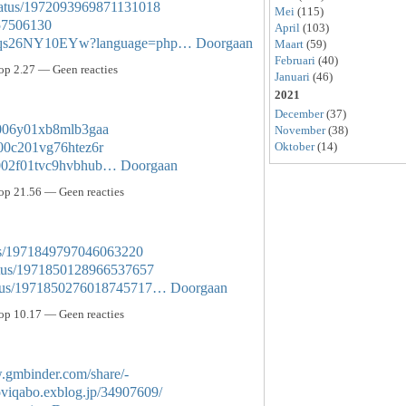
status/1972093969871131018
Mei
(115)
s/57506130
April
(103)
BcUqs26NY10EYw?language=php…
Doorgaan
Maart
(59)
Februari
(40)
p 2.27 — Geen reacties
Januari
(46)
2021
December
(37)
uq006y01xb8mlb3gaa
November
(38)
7c00c201vg76htez6r
Oktober
(14)
pl002f01tvc9hvbhub…
Doorgaan
op 21.56 — Geen reacties
atus/1971849797046063220
tatus/1971850128966537657
status/1971850276018745717…
Doorgaan
op 10.17 — Geen reacties
.gmbinder.com/share/-
oviqabo.exblog.jp/34907609/