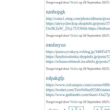
Toegevoegd door
Violet
op 26 September 2025 
nznhopgk
http://caisu1.ning.com/photo/albums/gv
https://atexycheckop.shopinfo.jp/posts/
Oa3K2uW_25cj-7UOHeh
https://thuhu
Toegevoegd door
Violet
op 26 September 2025 o
mtubnyxn
https://putuwyvakyry.exblog.jp/3489547
https://knyboxulonka.shopinfo.jp/posts/
https://whunecehinesh.localinfo.jp/pos
Toegevoegd door
Violet
op 26 September 2025 o
mlpakgfp
https://www.colcampus.com/courses/68943
https://twitter.com/TerriWilso95580/st
https://www.gmbinder.com/share/-Oa
Toegevoegd door
Violet
op 26 September 2025 o
‹ Vorige
1
2
3
…
6
Vol