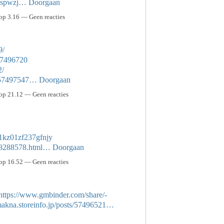
dxaspwzj…
Doorgaan
p 3.16 — Geen reacties
9/
/57496720
2/
s/57497547…
Doorgaan
op 21.12 — Geen reacties
z01kz01zf237gfnjy
/518288578.html…
Doorgaan
op 16.52 — Geen reacties
https://www.gmbinder.com/share/-
makna.storeinfo.jp/posts/57496521…