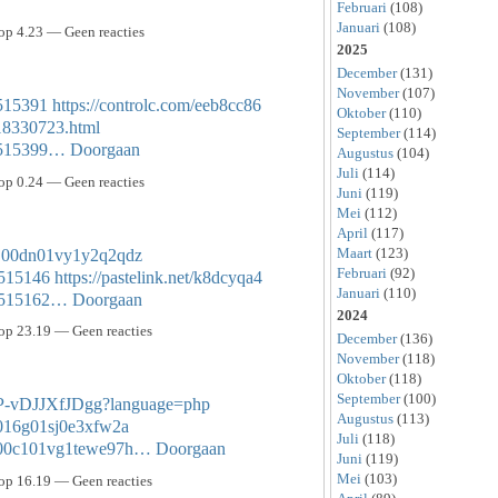
Februari
(108)
Januari
(108)
p 4.23 — Geen reacties
2025
December
(131)
November
(107)
7515391
https://controlc.com/eeb8cc86
Oktober
(110)
518330723.html
September
(114)
/57515399…
Doorgaan
Augustus
(104)
Juli
(114)
p 0.24 — Geen reacties
Juni
(119)
Mei
(112)
April
(117)
Maart
(123)
whj00dn01vy1y2q2qdz
Februari
(92)
57515146
https://pastelink.net/k8dcyqa4
Januari
(110)
/57515162…
Doorgaan
2024
op 23.19 — Geen reacties
December
(136)
November
(118)
Oktober
(118)
September
(100)
WP-vDJJXfJDgg?language=php
Augustus
(113)
7i016g01sj0e3xfw2a
Juli
(118)
oe000c101vg1tewe97h…
Doorgaan
Juni
(119)
Mei
(103)
op 16.19 — Geen reacties