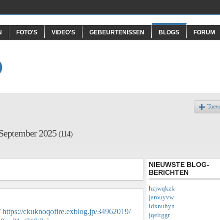
N
FOTO'S
VIDEO'S
GEBEURTENISSEN
BLOGS
FORUM
O
Toev
f September 2025
(114)
NIEUWSTE BLOG-
BERICHTEN
hzjwqkzk
jarouyvw
idxnuhyn
/
https://ckuknoqofire.exblog.jp/34962019/
jqeltggr