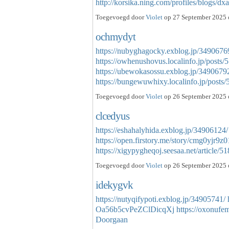
http://korsika.ning.com/profiles/blogs/
Toegevoegd door
Violet
op 27 September 2025 o
ochmydyt
https://nubyghagocky.exblog.jp/3490676
https://owhenushovus.localinfo.jp/posts
https://ubewokasossu.exblog.jp/3490679
https://bungewuwhixy.localinfo.jp/post
Toegevoegd door
Violet
op 26 September 2025 
clcedyus
https://eshahalyhida.exblog.jp/34906124/
https://open.firstory.me/story/cmg0yjr9
https://xigypygheqoj.seesaa.net/article
Toegevoegd door
Violet
op 26 September 2025 
idekygvk
https://nutyqifypoti.exblog.jp/34905741/
Oa56b5cvPeZClDicqXj
https://oxonufe
Doorgaan