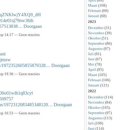
April
(89)
Maart
(108)
Februari
(69)
aKNqZNKlwjY4XQ9_dH
Januari
(68)
h9014e01sj79nw36ih
2023
sts/57513838…
Doorgaan
December
(51)
November
(39)
op 14.17 — Geen reacties
Oktober
(51)
September
(86)
Augustus
(97)
uast
Juli
(91)
Juni
(67)
ptjmxw
Mei
(78)
tatus/1972352605855879328…
Doorgaan
April
(95)
op 19.36 — Geen reacties
Maart
(105)
Februari
(106)
Januari
(121)
2022
b000o01wlh1q83cyl
December
(114)
57509757
November
(84)
tatus/1972312083485348120…
Doorgaan
Oktober
(105)
September
(97)
op 16.53 — Geen reacties
Augustus
(113)
Juli
(109)
Juni
(114)