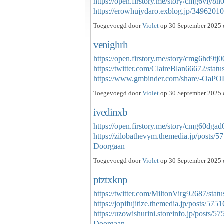
https://open.firstory.me/story/cmg6vly8
https://erowhujydaro.exblog.jp/3496201
Toegevoegd door
Violet
op 30 September 2025 
venighrh
https://open.firstory.me/story/cmg6hd9
https://twitter.com/ClaireBlan66672/st
https://www.gmbinder.com/share/-
Toegevoegd door
Violet
op 30 September 2025 
ivedinxb
https://open.firstory.me/story/cmg60dg
https://zilobathevym.themedia.jp/posts/
Doorgaan
Toegevoegd door
Violet
op 30 September 2025 o
ptztxknp
https://twitter.com/MiltonVirg92687/st
https://jopifujitize.themedia.jp/posts/575
https://uzowishurini.storeinfo.jp/posts/5
Doorgaan