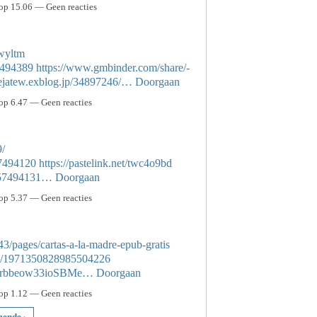
op 15.06 — Geen reacties
uwyltm
57494389
https://www.gmbinder.com/share/-
sejatew.exblog.jp/34897246/…
Doorgaan
p 6.47 — Geen reacties
9/
57494120
https://pastelink.net/twc4o9bd
ts/57494131…
Doorgaan
p 5.37 — Geen reacties
/pages/cartas-a-la-madre-epub-gratis
atus/1971350828985504226
27prbbeow33ioSBMe…
Doorgaan
p 1.12 — Geen reacties
gende ›