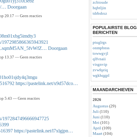
n00gu01yj310i3ebz
zcbioude
0/…
Doorgaan
hqbtljin
tdrhshxz
op 20.17 — Geen reacties
POPULAIRSTE BLOG
BERICHTEN
tj008m01xbg5imdty3
atus/1972985866365943921
ptuglrgs
OaPOLsqmM5AN_5fvWfZ…
Doorgaan
onmpbnss
towwgvjl
op 13.37 — Geen reacties
qlfvnaii
visgnvip
zvwfqeiq
wgkhqgpl
ad01ho01sjdy4q3mgu
57516792
https://pastelink.net/x9d57dco…
MAANDARCHIEVEN
p 5.43 — Geen reacties
2026
Augustus
(29)
Juli
(110)
Juni
(110)
atus/1972847496666947725
Mei
(101)
16399
April
(109)
7516397
https://pastelink.net/l7xlgjpn…
Maart
(104)