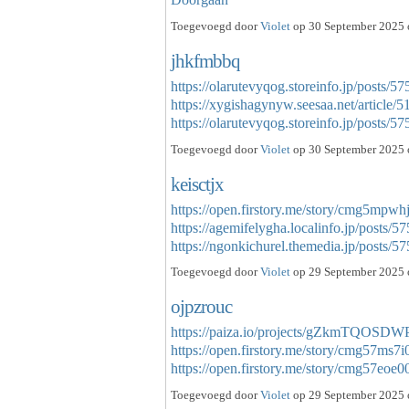
Toegevoegd door
Violet
op 30 September 2025 o
jhkfmbbq
https://olarutevyqog.storeinfo.jp/posts/5
https://xygishagynyw.seesaa.net/article/
https://olarutevyqog.storeinfo.jp/posts
Toegevoegd door
Violet
op 30 September 2025 o
keisctjx
https://open.firstory.me/story/cmg5mp
https://agemifelygha.localinfo.jp/posts/
https://ngonkichurel.themedia.jp/posts
Toegevoegd door
Violet
op 29 September 2025 
ojpzrouc
https://paiza.io/projects/gZkmTQOSD
https://open.firstory.me/story/cmg57ms
https://open.firstory.me/story/cmg57e
Toegevoegd door
Violet
op 29 September 2025 