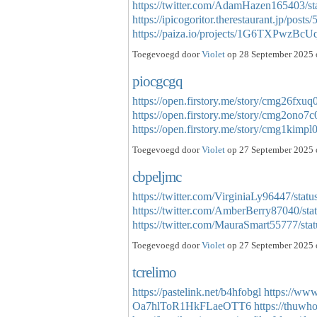
https://twitter.com/AdamHazen165403/
https://ipicogoritor.therestaurant.jp/post
https://paiza.io/projects/1G6TXPwz
Toegevoegd door
Violet
op 28 September 2025 o
piocgcgq
https://open.firstory.me/story/cmg26fx
https://open.firstory.me/story/cmg2ono
https://open.firstory.me/story/cmg1kim
Toegevoegd door
Violet
op 27 September 2025 
cbpeljmc
https://twitter.com/VirginiaLy96447/st
https://twitter.com/AmberBerry87040/s
https://twitter.com/MauraSmart55777/
Toegevoegd door
Violet
op 27 September 2025 
tcrelimo
https://pastelink.net/b4hfobgl
https://www
Oa7hlToR1HkFLaeOTT6
https://thuwh