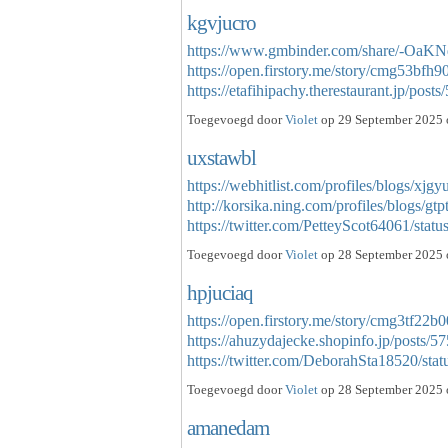
kgvjucro
https://www.gmbinder.com/share/-O
https://open.firstory.me/story/cmg53bf
https://etafihipachy.therestaurant.jp/po
Toegevoegd door
Violet
op 29 September 2025 
uxstawbl
https://webhitlist.com/profiles/blogs/xjgy
http://korsika.ning.com/profiles/blogs/gt
https://twitter.com/PetteyScot64061/s
Toegevoegd door
Violet
op 28 September 2025 
hpjuciaq
https://open.firstory.me/story/cmg3tf22
https://ahuzydajecke.shopinfo.jp/posts/
https://twitter.com/DeborahSta18520/s
Toegevoegd door
Violet
op 28 September 2025 
amanedam