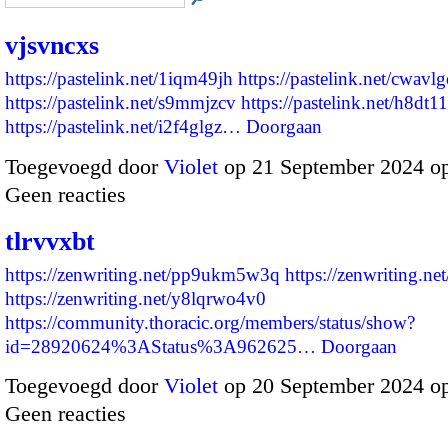
vjsvncxs
https://pastelink.net/1iqm49jh
https://pastelink.net/cwavl
https://pastelink.net/s9mmjzcv
https://pastelink.net/h8dt
https://pastelink.net/i2f4glgz…
Doorgaan
Toegevoegd door
Violet
op 21 September 2024 o
Geen reacties
tlrvvxbt
https://zenwriting.net/pp9ukm5w3q
https://zenwriting.n
https://zenwriting.net/y8lqrwo4v0
https://community.thoracic.org/members/status/show?
id=28920624%3AStatus%3A962625…
Doorgaan
Toegevoegd door
Violet
op 20 September 2024 o
Geen reacties