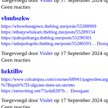
Toegevoegd door
Violet
op 17 September 2024 o
Geen reacties
vbmbszkw
https://whowhesagewu.theblog.me/posts/55288969
https://etheqywhukam.theblog.me/posts/55289154
https://pahujothanga.theblog.me/posts/55290301
https://ashepobapilu.theblog.me/posts/55286593…
Door
Toegevoegd door
Violet
op 17 September 2024 o
Geen reacties
bzktilbv
https://www.colcampus.com/courses/68941/pages/descarg
%7Bepub%7D-alguien-tiene-un-secreto
https://zenwriting.net/75yda0287b…
Doorgaan
Toegevoegd door
Violet
op 17 September 2024 o
Geen reacties