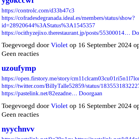
ygokccwf
https://controlc.com/d33b47c3
https://cofradesdegranada.ideal.es/members/status/show?
id=28920644%3AStatus%3A1545357
https://ocithyzejixo.therestaurant.jp/posts/55300014…
Do
Toegevoegd door
Violet
op 16 September 2024 o
Geen reacties
uzoufymp
https://open.firstory.me/story/cm11clcam03cu01ri5n1l7l
https://twitter.com/BillyTalle52859/status/1835531832
https://pastelink.net/82ezadne…
Doorgaan
Toegevoegd door
Violet
op 16 September 2024 o
Geen reacties
nyychnvv