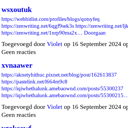
wsxoutuk
https://webhitlist.com/profiles/blogs/qotsyfeq
https://zenwriting.net/6qgf9sek3s
https://zenwriting.net/l
https://zenwriting.net/1nrp90ma2x…
Doorgaan
Toegevoegd door
Violet
op 16 September 2024 o
Geen reacties
xvnaawer
https://aknetyhithuc.pixnet.net/blog/post/162613837
https://pastelink.net/l664m9c8
https://iqiwhethalunk.amebaownd.com/posts/55300237
https://iqiwhethalunk.amebaownd.com/posts/55300215
Toegevoegd door
Violet
op 16 September 2024 o
Geen reacties