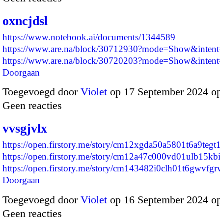
oxncjdsl
https://www.notebook.ai/documents/1344589
https://www.are.na/block/30712930?mode=Show&intent=
https://www.are.na/block/30720203?mode=Show&intent
Doorgaan
Toegevoegd door
Violet
op 17 September 2024 o
Geen reacties
vvsgjvlx
https://open.firstory.me/story/cm12xgda50a5801t6a9tegt
https://open.firstory.me/story/cm12a47c000vd01ulb15k
https://open.firstory.me/story/cm143482i0clh01t6gwvfg
Doorgaan
Toegevoegd door
Violet
op 16 September 2024 o
Geen reacties