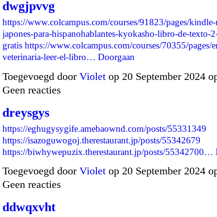
dwgjpvvg
https://www.colcampus.com/courses/91823/pages/kindle
japones-para-hispanohablantes-kyokasho-libro-de-texto-2
gratis
https://www.colcampus.com/courses/70355/pages/e
veterinaria-leer-el-libro…
Doorgaan
Toegevoegd door
Violet
op 20 September 2024 o
Geen reacties
dreysgys
https://eghugysygife.amebaownd.com/posts/55331349
https://isazoguwogoj.therestaurant.jp/posts/55342679
https://biwhywepuzix.therestaurant.jp/posts/55342700…
Toegevoegd door
Violet
op 20 September 2024 o
Geen reacties
ddwqxvht