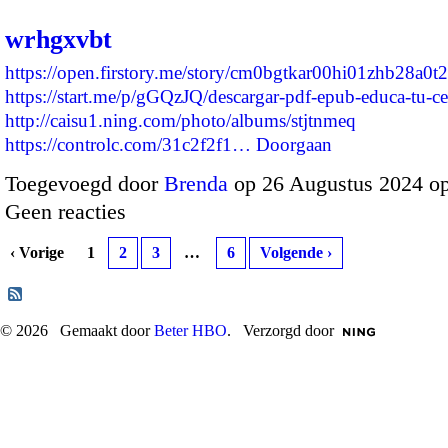
wrhgxvbt
https://open.firstory.me/story/cm0bgtkar00hi01zhb28a0t2
https://start.me/p/gGQzJQ/descargar-pdf-epub-educa-tu-c
http://caisu1.ning.com/photo/albums/stjtnmeq
https://controlc.com/31c2f2f1…
Doorgaan
Toegevoegd door
Brenda
op 26 Augustus 2024 o
Geen reacties
‹ Vorige
1
2
3
…
6
Volgende ›
© 2026 Gemaakt door
Beter HBO
. Verzorgd door