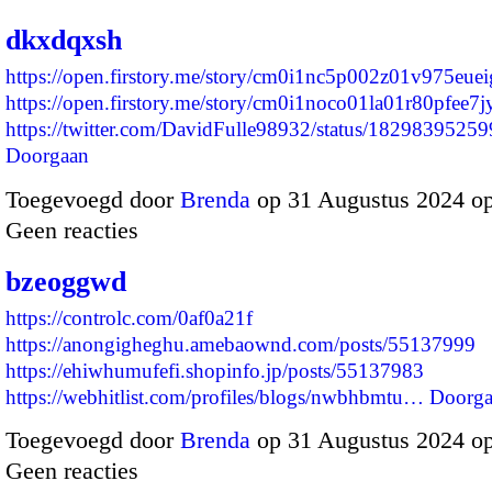
dkxdqxsh
https://open.firstory.me/story/cm0i1nc5p002z01v975euei
https://open.firstory.me/story/cm0i1noco01la01r80pfee7j
https://twitter.com/DavidFulle98932/status/18298395
Doorgaan
Toegevoegd door
Brenda
op 31 Augustus 2024 o
Geen reacties
bzeoggwd
https://controlc.com/0af0a21f
https://anongigheghu.amebaownd.com/posts/55137999
https://ehiwhumufefi.shopinfo.jp/posts/55137983
https://webhitlist.com/profiles/blogs/nwbhbmtu…
Doorga
Toegevoegd door
Brenda
op 31 Augustus 2024 o
Geen reacties