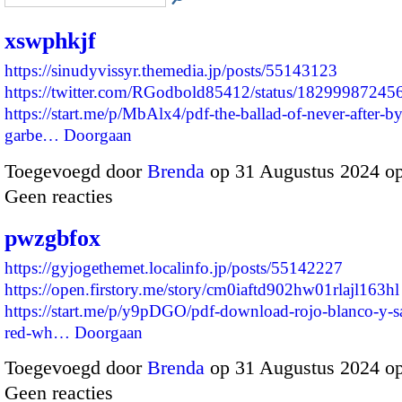
xswphkjf
https://sinudyvissyr.themedia.jp/posts/55143123
https://twitter.com/RGodbold85412/status/1829998724
https://start.me/p/MbAlx4/pdf-the-ballad-of-never-after-by
garbe…
Doorgaan
Toegevoegd door
Brenda
op 31 Augustus 2024 o
Geen reacties
pwzgbfox
https://gyjogethemet.localinfo.jp/posts/55142227
https://open.firstory.me/story/cm0iaftd902hw01rlajl163hl
https://start.me/p/y9pDGO/pdf-download-rojo-blanco-y-s
red-wh…
Doorgaan
Toegevoegd door
Brenda
op 31 Augustus 2024 o
Geen reacties