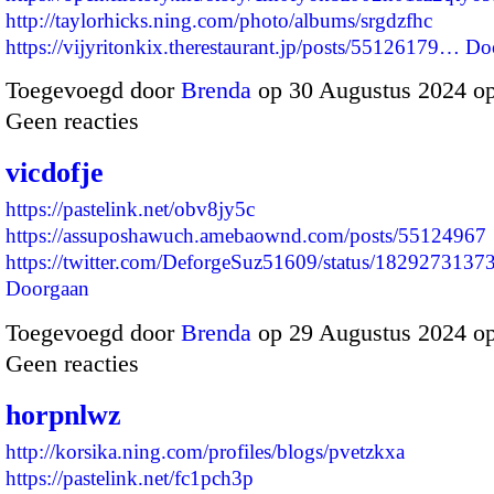
http://taylorhicks.ning.com/photo/albums/srgdzfhc
https://vijyritonkix.therestaurant.jp/posts/55126179…
Do
Toegevoegd door
Brenda
op 30 Augustus 2024 o
Geen reacties
vicdofje
https://pastelink.net/obv8jy5c
https://assuposhawuch.amebaownd.com/posts/55124967
https://twitter.com/DeforgeSuz51609/status/18292731
Doorgaan
Toegevoegd door
Brenda
op 29 Augustus 2024 o
Geen reacties
horpnlwz
http://korsika.ning.com/profiles/blogs/pvetzkxa
https://pastelink.net/fc1pch3p