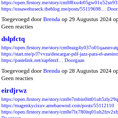
https://open.firstory.me/story/cm0f8xu4r05gw01u52sn93
https://ussawehuseck.theblog.me/posts/55119698…
Door
Toegevoegd door
Brenda
op 29 Augustus 2024 o
Geen reacties
dslpfctq
https://open.firstory.me/story/cm0eazg4y037o01qaasnvat
https://start.me/p/J7vvza/descargar-pdf-jazz-para-el-asesin
https://pastelink.net/zap6tezf…
Doorgaan
Toegevoegd door
Brenda
op 28 Augustus 2024 o
Geen reacties
eirdjrwz
https://open.firstory.me/story/cm0e7mbin0itt01uh5zly29
https://magenkycixuv.amebaownd.com/posts/55112110
https://open.firstory.me/story/cm0e7lx780itq01uh2fzv2