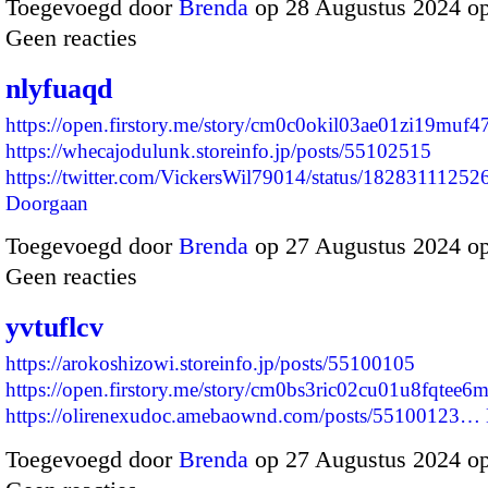
Toegevoegd door
Brenda
op 28 Augustus 2024 o
Geen reacties
nlyfuaqd
https://open.firstory.me/story/cm0c0okil03ae01zi19muf4
https://whecajodulunk.storeinfo.jp/posts/55102515
https://twitter.com/VickersWil79014/status/182831112
Doorgaan
Toegevoegd door
Brenda
op 27 Augustus 2024 o
Geen reacties
yvtuflcv
https://arokoshizowi.storeinfo.jp/posts/55100105
https://open.firstory.me/story/cm0bs3ric02cu01u8fqtee6
https://olirenexudoc.amebaownd.com/posts/55100123…
Toegevoegd door
Brenda
op 27 Augustus 2024 o