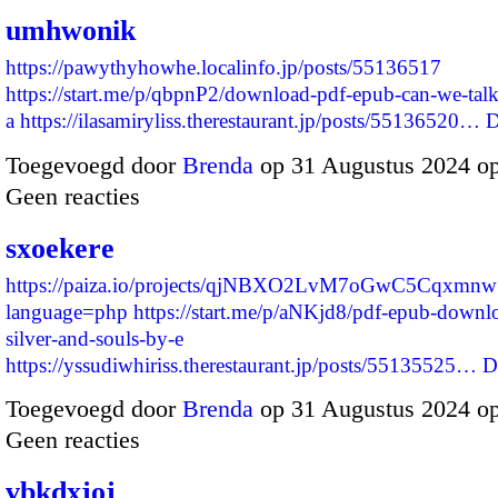
umhwonik
https://pawythyhowhe.localinfo.jp/posts/55136517
https://start.me/p/qbpnP2/download-pdf-epub-can-we-talk-
a
https://ilasamiryliss.therestaurant.jp/posts/55136520…
D
Toegevoegd door
Brenda
op 31 Augustus 2024 o
Geen reacties
sxoekere
https://paiza.io/projects/qjNBXO2LvM7oGwC5Cqxmnw
language=php
https://start.me/p/aNKjd8/pdf-epub-downlo
silver-and-souls-by-e
https://yssudiwhiriss.therestaurant.jp/posts/55135525…
D
Toegevoegd door
Brenda
op 31 Augustus 2024 o
Geen reacties
vbkdxjoj