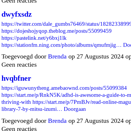
Geen reacties
dwyfxsdz
https://twitter.com/dale_gumbs76469/status/182823389
https://dojeshojyqop.theblog.me/posts/55099459
https://pastelink.net/y6bxj1lk
https://stationfm.ning.com/photo/albums/qmufmjig…
Do
Toegevoegd door
Brenda
op 27 Augustus 2024 o
Geen reacties
hvqbfner
https://iguwunytheng.amebaownd.com/posts/55099384
https://start.me/p/RnkN5K/adhd-is-awesome-a-guide-to-m
thriving-with
https://start.me/p/7PmBJv/read-online-magu
library-7-by-mitsu-izumi…
Doorgaan
Toegevoegd door
Brenda
op 27 Augustus 2024 o
Geen reacties