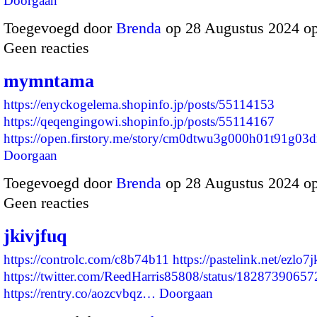
Doorgaan
Toegevoegd door
Brenda
op 28 Augustus 2024 o
Geen reacties
mymntama
https://enyckogelema.shopinfo.jp/posts/55114153
https://qeqengingowi.shopinfo.jp/posts/55114167
https://open.firstory.me/story/cm0dtwu3g000h01t91g03
Doorgaan
Toegevoegd door
Brenda
op 28 Augustus 2024 o
Geen reacties
jkivjfuq
https://controlc.com/c8b74b11
https://pastelink.net/ezlo7j
https://twitter.com/ReedHarris85808/status/182873906
https://rentry.co/aozcvbqz…
Doorgaan