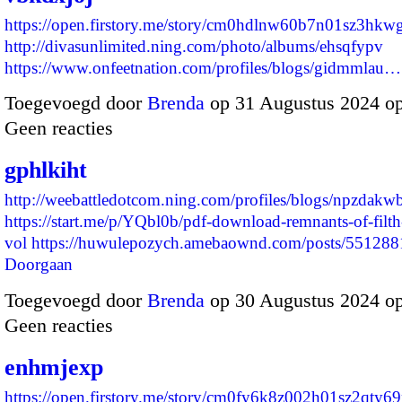
https://open.firstory.me/story/cm0hdlnw60b7n01sz3hkw
http://divasunlimited.ning.com/photo/albums/ehsqfypv
https://www.onfeetnation.com/profiles/blogs/gidmmlau…
Toegevoegd door
Brenda
op 31 Augustus 2024 o
Geen reacties
gphlkiht
http://weebattledotcom.ning.com/profiles/blogs/npzdakw
https://start.me/p/YQbl0b/pdf-download-remnants-of-filt
vol
https://huwulepozych.amebaownd.com/posts/5512
Doorgaan
Toegevoegd door
Brenda
op 30 Augustus 2024 o
Geen reacties
enhmjexp
https://open.firstory.me/story/cm0fy6k8z002h01sz2qty6