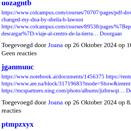
uozagntb
https://www.colcampus.com/courses/70707/pages/pdf-dow
changed-my-dna-by-sheila-b-lawson
https://www.colcampus.com/courses/89538/pages/%7Bep
descargar%7D-viaje-al-centro-de-la-tierra…
Doorgaan
Toegevoegd door
Joana
op 26 Oktober 2024 op 
Geen reacties
jganmuuc
https://www.notebook.ai/documents/1456375
https://rent
https://www.are.na/block/31719683?mode=Show&intent=
https://mcspartners.ning.com/photo/albums/jizbnwqt…
D
Toegevoegd door
Joana
op 26 Oktober 2024 op 
reacties
ptmpzxyx