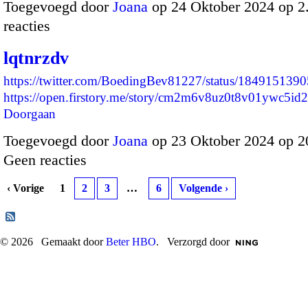
Toegevoegd door
Joana
op 24 Oktober 2024 op 
reacties
lqtnrzdv
https://twitter.com/BoedingBev81227/status/18491513
https://open.firstory.me/story/cm2m6v8uz0t8v01ywc5i
Doorgaan
Toegevoegd door
Joana
op 23 Oktober 2024 op 
Geen reacties
‹ Vorige
1
2
3
…
6
Volgende ›
© 2026 Gemaakt door
Beter HBO
. Verzorgd door