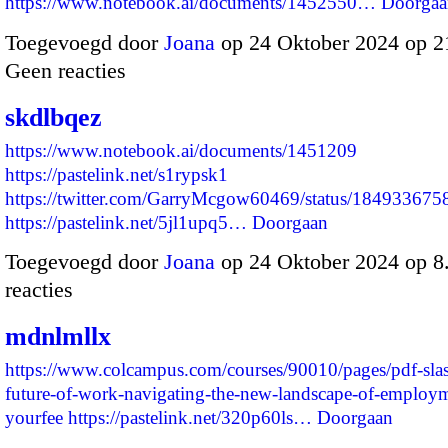
https://www.notebook.ai/documents/1452550…
Doorgaa
Toegevoegd door
Joana
op 24 Oktober 2024 op 
Geen reacties
skdlbqez
https://www.notebook.ai/documents/1451209
https://pastelink.net/s1rypsk1
https://twitter.com/GarryMcgow60469/status/18493367
https://pastelink.net/5jl1upq5…
Doorgaan
Toegevoegd door
Joana
op 24 Oktober 2024 op 
reacties
mdnlmllx
https://www.colcampus.com/courses/90010/pages/pdf-slas
future-of-work-navigating-the-new-landscape-of-employ
yourfee
https://pastelink.net/320p60ls…
Doorgaan