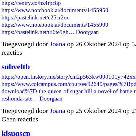
https://rentry.co/hz4rpc8p
https://www.notebook.ai/documents/1455950
https://pastelink.net/c25cr2oc
https://www.notebook.ai/documents/1455909
https://pastelink.net/ul6te5gh…
Doorgaan
Toegevoegd door
Joana
op 26 Oktober 2024 op 
reacties
suhveltb
https://open.firstory.me/story/cm2p563kw000101y742xx
https://www.colcampus.com/courses/92649/pages/%7Bpd
download%7D-the-queen-of-sugar-hill-a-novel-of-hattie-
reshonda-tate…
Doorgaan
Toegevoegd door
Joana
op 25 Oktober 2024 op 
Geen reacties
klsuqscp