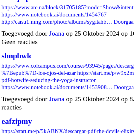
https://www.are.na/block/31705185?mode=Show&intent=
https://www.notebook.ai/documents/1454767
http://caisu1.ning.com/photo/albums/sygitahb…
Doorgaa
Toegevoegd door
Joana
op 25 Oktober 2024 op 
Geen reacties
shnpbwlc
https://www.colcampus.com/courses/93945/pages/descarg
%7Bepub%7D-los-ojos-del-azar
https://start.me/p/w9x2
pdf-hotwife-seducing-the-yoga-instructor
https://www.notebook.ai/documents/1453908…
Doorgaa
Toegevoegd door
Joana
op 25 Oktober 2024 op 
reacties
eafzipmy
https://start.me/p/5kABNX/descargar-pdf-the-devils-elixirs