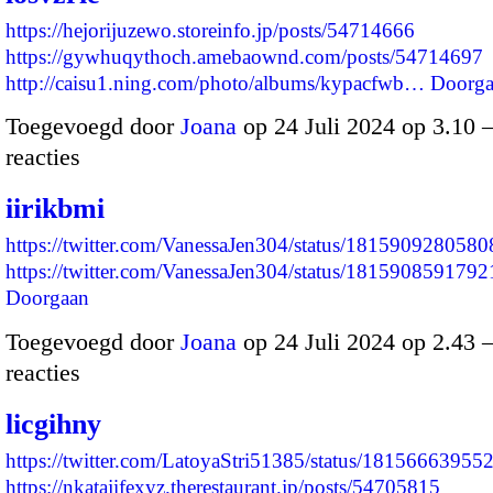
https://hejorijuzewo.storeinfo.jp/posts/54714666
https://gywhuqythoch.amebaownd.com/posts/54714697
http://caisu1.ning.com/photo/albums/kypacfwb…
Doorga
Toegevoegd door
Joana
op 24 Juli 2024 op 3.10
reacties
iirikbmi
https://twitter.com/VanessaJen304/status/181590928058
https://twitter.com/VanessaJen304/status/18159085917
Doorgaan
Toegevoegd door
Joana
op 24 Juli 2024 op 2.43
reacties
licgihny
https://twitter.com/LatoyaStri51385/status/1815666395
https://nkatajifexyz.therestaurant.jp/posts/54705815