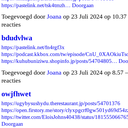
https://pastelink.net/tsk4tmzh…
Doorgaan
Toegevoegd door
Joana
op 23 Juli 2024 op 10.3
reacties
bdudvlwa
https://pastelink.net/fn4rgf3x
https://podcast.kkbox.com/tw/episode/CnU_0XAOkiuTs
https://kuhubuniziwu.shopinfo.jp/posts/54704805…
Doo
Toegevoegd door
Joana
op 23 Juli 2024 op 8.57
reacties
owjfhwet
https://ugybysushydu.therestaurant.jp/posts/54701376
https://open.firstory.me/story/clyxpgcrf0gw501yd69d54z
https://twitter.com/EloisJohns40438/status/181555066
Doorgaan