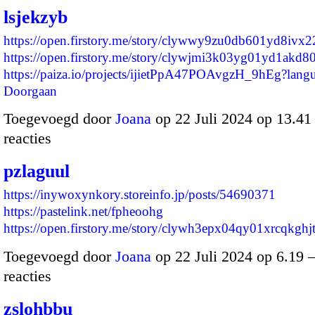
lsjekzyb
https://open.firstory.me/story/clywwy9zu0db601yd8ivx2
https://open.firstory.me/story/clywjmi3k03yg01yd1akd
https://paiza.io/projects/ijietPpA47POAvgzH_9hEg?la
Doorgaan
Toegevoegd door
Joana
op 22 Juli 2024 op 13.4
reacties
pzlaguul
https://inywoxynkory.storeinfo.jp/posts/54690371
https://pastelink.net/fpheoohg
https://open.firstory.me/story/clywh3epx04qy01xrcqkgh
Toegevoegd door
Joana
op 22 Juli 2024 op 6.19
reacties
zslohbbu