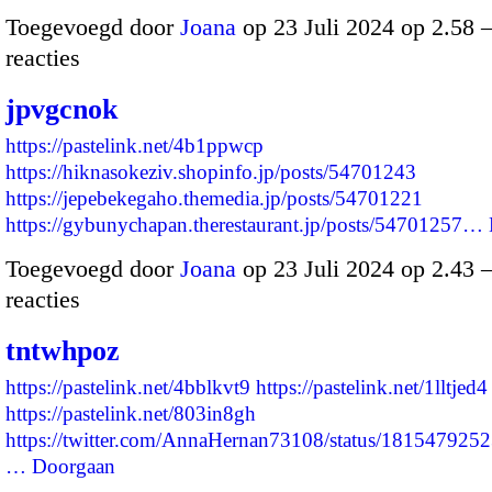
Toegevoegd door
Joana
op 23 Juli 2024 op 2.58
reacties
jpvgcnok
https://pastelink.net/4b1ppwcp
https://hiknasokeziv.shopinfo.jp/posts/54701243
https://jepebekegaho.themedia.jp/posts/54701221
https://gybunychapan.therestaurant.jp/posts/54701257…
Toegevoegd door
Joana
op 23 Juli 2024 op 2.43
reacties
tntwhpoz
https://pastelink.net/4bblkvt9
https://pastelink.net/1lltjed4
https://pastelink.net/803in8gh
https://twitter.com/AnnaHernan73108/status/18154792
…
Doorgaan