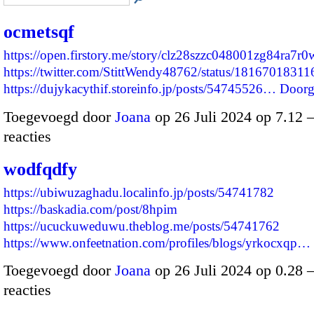
ocmetsqf
https://open.firstory.me/story/clz28szzc048001zg84ra7r0
https://twitter.com/StittWendy48762/status/1816701831
https://dujykacythif.storeinfo.jp/posts/54745526…
Doorg
Toegevoegd door
Joana
op 26 Juli 2024 op 7.12
reacties
wodfqdfy
https://ubiwuzaghadu.localinfo.jp/posts/54741782
https://baskadia.com/post/8hpim
https://ucuckuweduwu.theblog.me/posts/54741762
https://www.onfeetnation.com/profiles/blogs/yrkocxqp…
Toegevoegd door
Joana
op 26 Juli 2024 op 0.28
reacties