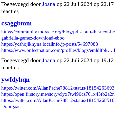
Toegevoegd door
Joana
op 22 Juli 2024 op 22.1
reacties
csaggbmm
https://community.thoracic.org/blog/pdf-epub-the-next-bes
gabriella-gamez-download-eboo
https://ycahojiknyna.localinfo.jp/posts/54697088
https://www.onfeetnation.com/profiles/blogs/emldlfpk…
Toegevoegd door
Joana
op 22 Juli 2024 op 19.1
reacties
ywfdyhqn
https://twitter.com/AllanPache78812/status/181542636
https://open.firstory.me/story/clyx7twi90cz701x43fo2a2
https://twitter.com/AllanPache78812/status/18154268
Doorgaan