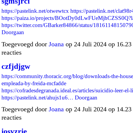
sgmsjrci
https://pastelink.net/otwewtcx
https://pastelink.net/clat98r
https://paiza.io/projects/BOotDy0dLwFUeMjhCZSS0Q?
https://twitter.com/GBarker84866/status/18161148150
Doorgaan
Toegevoegd door
Joana
op 24 Juli 2024 op 16.2
reacties
czfjdjgw
https://community.thoracic.org/blog/downloads-the-house
empleada-by-freida-mcfadde
https://cofradesdegranada.ideal.es/articles/suicidio-leer-el-
https://pastelink.net/ahujs1u6…
Doorgaan
Toegevoegd door
Joana
op 24 Juli 2024 op 14.2
reacties
iosvzrie