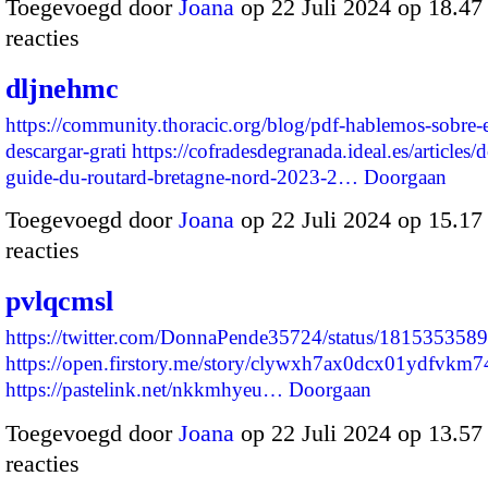
Toegevoegd door
Joana
op 22 Juli 2024 op 18.4
reacties
dljnehmc
https://community.thoracic.org/blog/pdf-hablemos-sobre-
descargar-grati
https://cofradesdegranada.ideal.es/articles
guide-du-routard-bretagne-nord-2023-2…
Doorgaan
Toegevoegd door
Joana
op 22 Juli 2024 op 15.1
reacties
pvlqcmsl
https://twitter.com/DonnaPende35724/status/18153535
https://open.firstory.me/story/clywxh7ax0dcx01ydfvkm
https://pastelink.net/nkkmhyeu…
Doorgaan
Toegevoegd door
Joana
op 22 Juli 2024 op 13.5
reacties