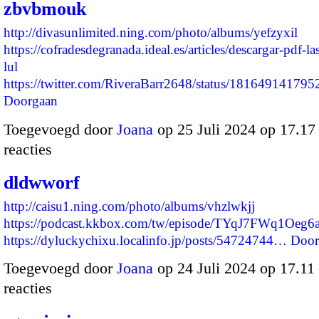
zbvbmouk
http://divasunlimited.ning.com/photo/albums/yefzyxil
https://cofradesdegranada.ideal.es/articles/descargar-pdf-l
lul
https://twitter.com/RiveraBarr2648/status/1816491417
Doorgaan
Toegevoegd door
Joana
op 25 Juli 2024 op 17.1
reacties
dldwworf
http://caisu1.ning.com/photo/albums/vhzlwkjj
https://podcast.kkbox.com/tw/episode/TYqJ7FWq1Oeg6
https://dyluckychixu.localinfo.jp/posts/54724744…
Door
Toegevoegd door
Joana
op 24 Juli 2024 op 17.1
reacties