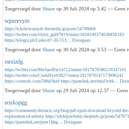
Toegevoegd door
Shane
op 30 Juli 2024 op 5.42 — Geen r
wjnmrvym
https://ickehewumyfe.themedia.jp/posts/54796068
https://twitter.com/victor_gal97819/status/1818100374638858343
https://telegra.ph/Links-07-30-553…
Doorgaan
Toegevoegd door
Shane
op 30 Juli 2024 op 3.53 — Geen r
rsexizdg
https://twitter.com/MichaelPar14712/status/1817870580219347161
https://twitter.com/CookHye93827/status/1817870147173896241
https://controlc.com/598d3ba9
https://pastelink.net/mii43vbk…
Door
Toegevoegd door
Shane
op 29 Juli 2024 op 12.37 — Geen 
eoykopgg
https://community.thoracic.org/blog/pdf-epub-download-beyond-the
exploration-of-artistry
https://ulykijowhuby.shopinfo.jp/posts/54787
https://pastelink.net/pmz1fjhg…
Doorgaan