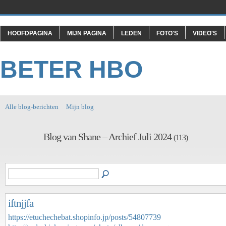
HOOFDPAGINA
MIJN PAGINA
LEDEN
FOTO'S
VIDEO'S
BETER HBO
Alle blog-berichten
Mijn blog
Blog van Shane – Archief Juli 2024
(113)
iftnjjfa
https://etuchechebat.shopinfo.jp/posts/54807739