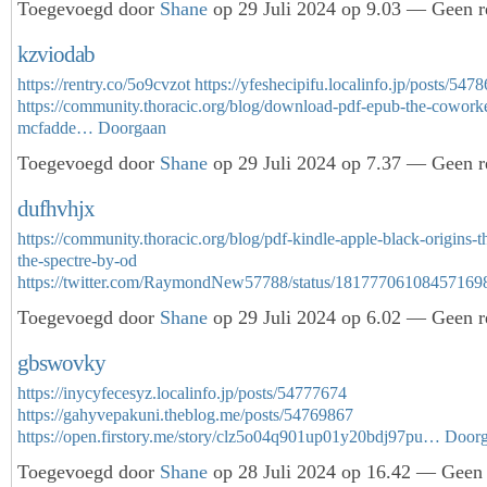
Toegevoegd door
Shane
op 29 Juli 2024 op 9.03 — Geen r
kzviodab
https://rentry.co/5o9cvzot
https://yfeshecipifu.localinfo.jp/posts/547
https://community.thoracic.org/blog/download-pdf-epub-the-coworke
mcfadde…
Doorgaan
Toegevoegd door
Shane
op 29 Juli 2024 op 7.37 — Geen r
dufhvhjx
https://community.thoracic.org/blog/pdf-kindle-apple-black-origins-
the-spectre-by-od
https://twitter.com/RaymondNew57788/status/1817770610845716
Toegevoegd door
Shane
op 29 Juli 2024 op 6.02 — Geen r
gbswovky
https://inycyfecesyz.localinfo.jp/posts/54777674
https://gahyvepakuni.theblog.me/posts/54769867
https://open.firstory.me/story/clz5o04q901up01y20bdj97pu…
Door
Toegevoegd door
Shane
op 28 Juli 2024 op 16.42 — Geen 