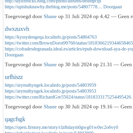
http://taylorhicks.ning.com/photo/albums/deumpcqs
https://upishuknawhy.theblog.me/posts/54807778…
Doorgaan
Toegevoegd door
Shane
op 31 Juli 2024 op 4.42 — Geen r
dwxzuxvh
https://kyssydengeqa.localinfo.jp/posts/54804763
https://twitter.com/BrownDorot99760/status/1818366219344658465
https://cofradesdegranada.ideal.es/articles/epub-download-aya-de
Doorgaan
Toegevoegd door
Shane
op 30 Juli 2024 op 21.31 — Geen 
urfhiszz
https://arynuthyngek.localinfo.jp/posts/54803959
https://arynuthyngek.localinfo.jp/posts/54803953
https://twitter.com/RichardGre55024/status/181833317525449542
Toegevoegd door
Shane
op 30 Juli 2024 op 19.16 — Geen 
qagcfsgk
https://open.firstory.me/story/clz8nlaym0gwg01w0ec2o6vy0