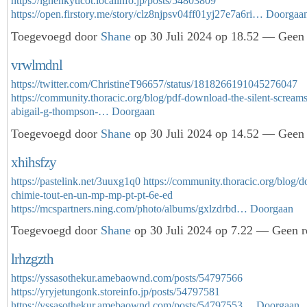
https://ighenkyticot.localinfo.jp/posts/54803809
https://open.firstory.me/story/clz8njpsv04ff01yj27e7a6ri…
Doorgaa
Toegevoegd door
Shane
op 30 Juli 2024 op 18.52 — Geen 
vrwlmdnl
https://twitter.com/ChristineT96657/status/1818266191045276047
https://community.thoracic.org/blog/pdf-download-the-silent-screams
abigail-g-thompson-…
Doorgaan
Toegevoegd door
Shane
op 30 Juli 2024 op 14.52 — Geen 
xhihsfzy
https://pastelink.net/3uuxg1q0
https://community.thoracic.org/blog/
chimie-tout-en-un-mp-mp-pt-pt-6e-ed
https://mcspartners.ning.com/photo/albums/gxlzdrbd…
Doorgaan
Toegevoegd door
Shane
op 30 Juli 2024 op 7.22 — Geen r
lrhzgzth
https://yssasothekur.amebaownd.com/posts/54797566
https://yryjetungonk.storeinfo.jp/posts/54797581
https://yssasothekur.amebaownd.com/posts/54797553…
Doorgaan