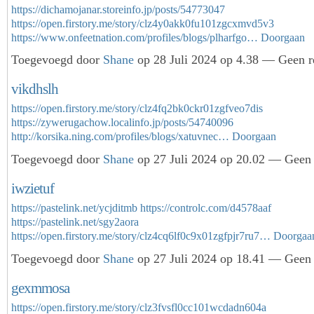
https://dichamojanar.storeinfo.jp/posts/54773047
https://open.firstory.me/story/clz4y0akk0fu101zgcxmvd5v3
https://www.onfeetnation.com/profiles/blogs/plharfgo…
Doorgaan
Toegevoegd door
Shane
op 28 Juli 2024 op 4.38 — Geen r
vikdhslh
https://open.firstory.me/story/clz4fq2bk0ckr01zgfveo7dis
https://zywerugachow.localinfo.jp/posts/54740096
http://korsika.ning.com/profiles/blogs/xatuvnec…
Doorgaan
Toegevoegd door
Shane
op 27 Juli 2024 op 20.02 — Geen 
iwzietuf
https://pastelink.net/ycjditmb
https://controlc.com/d4578aaf
https://pastelink.net/sgy2aora
https://open.firstory.me/story/clz4cq6lf0c9x01zgfpjr7ru7…
Doorgaa
Toegevoegd door
Shane
op 27 Juli 2024 op 18.41 — Geen 
gexmmosa
https://open.firstory.me/story/clz3fvsfl0cc101wcdadn604a