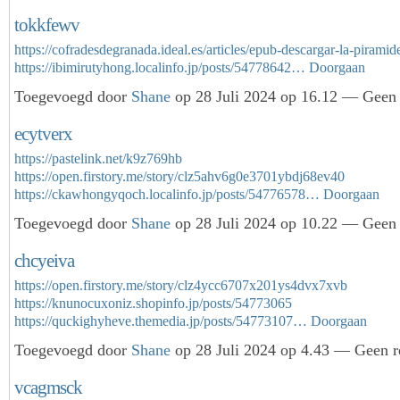
tokkfewv
https://cofradesdegranada.ideal.es/articles/epub-descargar-la-piramid
https://ibimirutyhong.localinfo.jp/posts/54778642…
Doorgaan
Toegevoegd door
Shane
op 28 Juli 2024 op 16.12 — Geen 
ecytverx
https://pastelink.net/k9z769hb
https://open.firstory.me/story/clz5ahv6g0e3701ybdj68ev40
https://ckawhongyqoch.localinfo.jp/posts/54776578…
Doorgaan
Toegevoegd door
Shane
op 28 Juli 2024 op 10.22 — Geen 
chcyeiva
https://open.firstory.me/story/clz4ycc6707x201ys4dvx7xvb
https://knunocuxoniz.shopinfo.jp/posts/54773065
https://quckighyheve.themedia.jp/posts/54773107…
Doorgaan
Toegevoegd door
Shane
op 28 Juli 2024 op 4.43 — Geen r
vcagmsck