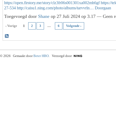
https://open.firstory.me/story/clz3fr06s001301xa002mh6gf
https://t
27-534
http://caisu1.ning.com/photo/albums/tarvvrln…
Doorgaan
Toegevoegd door
Shane
op 27 Juli 2024 op 3.17 — Geen r
‹ Vorige
1
2
3
…
6
Volgende ›
© 2026 Gemaakt door
Beter HBO
. Verzorgd door