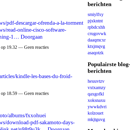
berichten
smiylfxy
pjxkntnt
ws/pdf-descargar-ofrenda-a-la-torment
rpbdcxhh
ws/read-online-cisco-software-
crugovwk
gning-1…
Doorgaan
daaqmcxr
ktxjmqvg
 op 19.32 — Geen reacties
asaqotzk
Populairste blog
berichten
articles/kindle-les-bases-du-froid-
heuuvtzv
vxtxamzy
 op 18.59 — Geen reacties
qaxgofkl
xoksnaxu
ywwkdvri
kolzouet
hoto/albums/fxxohuei
mkjtguvg
news/download-pdf-sakamoto-days-
telink.net/n98t9u3k…
Doorgaan