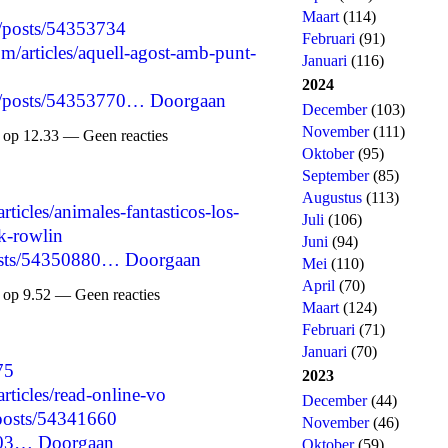
Maart
(114)
p/posts/54353734
Februari
(91)
m/articles/aquell-agost-amb-punt-
Januari
(116)
2024
me/posts/54353770…
Doorgaan
December
(103)
November
(111)
 op 12.33 — Geen reacties
Oktober
(95)
September
(85)
Augustus
(113)
rticles/animales-fantasticos-los-
Juli
(106)
k-rowlin
Juni
(94)
/posts/54350880…
Doorgaan
Mei
(110)
April
(70)
 op 9.52 — Geen reacties
Maart
(124)
Februari
(71)
Januari
(70)
75
2023
articles/read-online-vo
December
(44)
/posts/54341660
November
(46)
203…
Doorgaan
Oktober
(59)