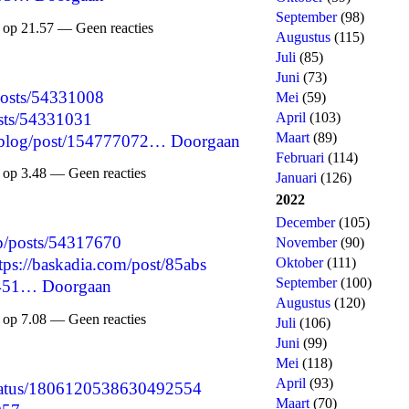
September
(98)
 op 21.57 — Geen reacties
Augustus
(115)
Juli
(85)
Juni
(73)
posts/54331008
Mei
(59)
osts/54331031
April
(103)
Maart
(89)
t/blog/post/154777072…
Doorgaan
Februari
(114)
 op 3.48 — Geen reacties
Januari
(126)
2022
December
(105)
jp/posts/54317670
November
(90)
Oktober
(111)
tps://baskadia.com/post/85abs
September
(100)
2451…
Doorgaan
Augustus
(120)
 op 7.08 — Geen reacties
Juli
(106)
Juni
(99)
Mei
(118)
April
(93)
status/1806120538630492554
Maart
(70)