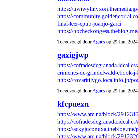
https://uwiwylinyxon.themedia.j
https://community.goldencorral.co
final-leer-epub-joanjo-garci
https://hocheckongess.theblog.
Toegevoegd door
Agnes
op 29 Juni 2024
gaxigjwp
https://cofradesdegranada.ideal.es/a
crimenes-de-grindelwald-ebook-j-
https://rovaritilygo.localinfo.jp
Toegevoegd door
Agnes
op 29 Juni 2024
kfcpuexn
https://www.are.na/block/291231
https://cofradesdegranada.ideal.es/
https://ackyjuconuxa.theblog.me
https://www.are.na/block/29123