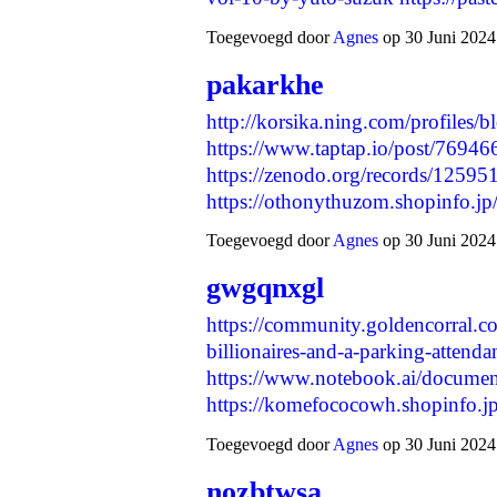
Toegevoegd door
Agnes
op 30 Juni 2024
pakarkhe
http://korsika.ning.com/profiles/
https://www.taptap.io/post/76946
https://zenodo.org/records/12595
https://othonythuzom.shopinfo.j
Toegevoegd door
Agnes
op 30 Juni 2024
gwgqnxgl
https://community.goldencorral.c
billionaires-and-a-parking-attenda
https://www.notebook.ai/docume
https://komefococowh.shopinfo.
Toegevoegd door
Agnes
op 30 Juni 2024
nozbtwsa