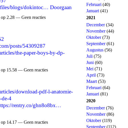
057
Februari
(40)
files/blogs/dokintoc…
Doorgaan
Januari
(41)
 op 2.28 — Geen reacties
2021
December
(34)
November
(44)
Oktober
(73)
62
September
(61)
.com/posts/54309287
Augustus
(56)
/articles/the-paper-boys-by-dp-
Juli
(75)
Juni
(60)
Mei
(71)
 op 15.58 — Geen reacties
April
(73)
Maart
(53)
Februari
(64)
/articles/download-pdf-l-anatomie-
Januari
(81)
r-de-4
2020
ttps://rentry.co/ghn8o8bx…
December
(76)
November
(86)
Oktober
(119)
 op 14.17 — Geen reacties
September
(112)