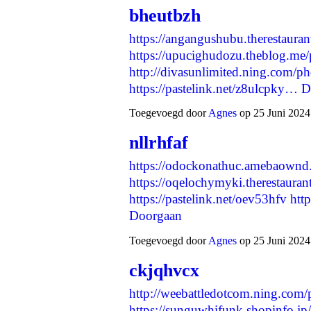
bheutbzh
https://angangushubu.therestaura
https://upucighudozu.theblog.me
http://divasunlimited.ning.com/p
https://pastelink.net/z8ulcpky…
D
Toegevoegd door
Agnes
op 25 Juni 2024
nllrhfaf
https://odockonathuc.amebaownd
https://oqelochymyki.therestaura
https://pastelink.net/oev53hfv
htt
Doorgaan
Toegevoegd door
Agnes
op 25 Juni 2024
ckjqhvcx
http://weebattledotcom.ning.com/
https://sunguwhifunk.shopinfo.j