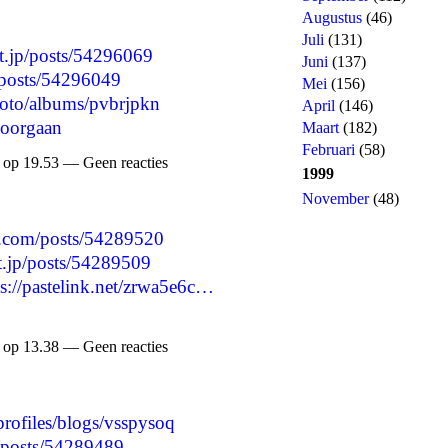
Augustus
(46)
Juli
(131)
nt.jp/posts/54296069
Juni
(137)
/posts/54296049
Mei
(156)
hoto/albums/pvbrjpkn
April
(146)
oorgaan
Maart
(182)
Februari
(58)
 op 19.53 — Geen reacties
1999
November
(48)
.com/posts/54289520
nt.jp/posts/54289509
ps://pastelink.net/zrwa5e6c…
 op 13.38 — Geen reacties
profiles/blogs/vsspysoq
p/posts/54289489