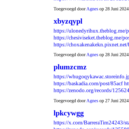
Toegevoegd door
Agnes
op 28 Juni 2024
xbyzqypl
https://ulonedyrihux.theblog.me/
https://chesiviseket.theblog.me/p
https://choxakenakekn.pixnet.ne
Toegevoegd door
Agnes
op 28 Juni 2024
plumzcmz
https://whugoqykawac.storeinfo.
https://baskadia.com/post/85acf
ht
https://zenodo.org/records/1256
Toegevoegd door
Agnes
op 27 Juni 2024
lpkcywgg
https://x.com/BarreraTim24243/