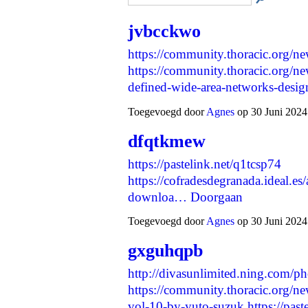
jvbcckwo
https://community.thoracic.org/ne
https://community.thoracic.org/ne
defined-wide-area-networks-desi
Toegevoegd door
Agnes
op 30 Juni 2024
dfqtkmew
https://pastelink.net/q1tcsp74
https://cofradesdegranada.ideal.es/
downloa…
Doorgaan
Toegevoegd door
Agnes
op 30 Juni 2024
gxguhqpb
http://divasunlimited.ning.com/p
https://community.thoracic.org/
vol-10-by-yuto-suzuk
https://pas