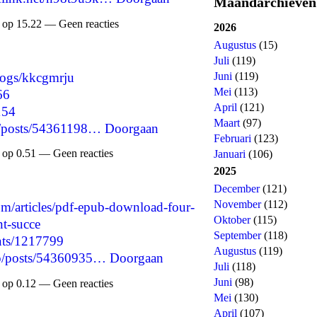
Maandarchieven
 op 15.22 — Geen reacties
2026
Augustus
(15)
Juli
(119)
blogs/kkcgmrju
Juni
(119)
Mei
(113)
66
April
(121)
154
Maart
(97)
p/posts/54361198…
Doorgaan
Februari
(123)
 op 0.51 — Geen reacties
Januari
(106)
2025
December
(121)
November
(112)
om/articles/pdf-epub-download-four-
Oktober
(115)
nt-succe
September
(118)
nts/1217799
Augustus
(119)
jp/posts/54360935…
Doorgaan
Juli
(118)
Juni
(98)
 op 0.12 — Geen reacties
Mei
(130)
April
(107)