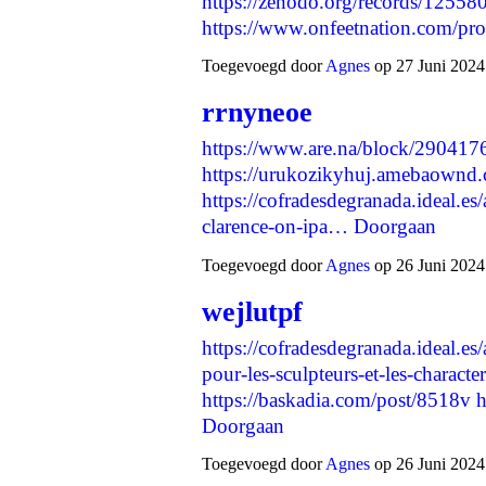
https://zenodo.org/records/12558
https://www.onfeetnation.com/pro
Toegevoegd door
Agnes
op 27 Juni 2024
rrnyneoe
https://www.are.na/block/290417
https://urukozikyhuj.amebaownd
https://cofradesdegranada.ideal.es
clarence-on-ipa…
Doorgaan
Toegevoegd door
Agnes
op 26 Juni 2024
wejlutpf
https://cofradesdegranada.ideal.es
pour-les-sculpteurs-et-les-characte
https://baskadia.com/post/8518v
h
Doorgaan
Toegevoegd door
Agnes
op 26 Juni 2024