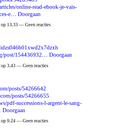
articles/online-read-ebook-je-vais-
uces-e…
Doorgaan
 op 13.33 — Geen reacties
lxtpidzs046b01xwd2x7dzxh
blog/post/154436932…
Doorgaan
 op 3.43 — Geen reacties
.com/posts/54266642
.com/posts/54266655
ws/pdf-successions-l-argent-le-sang-
…
Doorgaan
 op 9.24 — Geen reacties