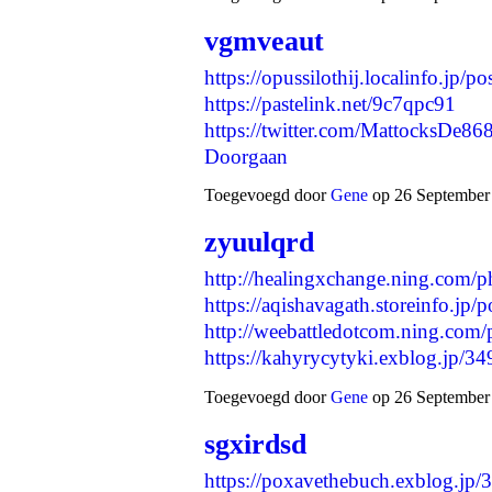
vgmveaut
https://opussilothij.localinfo.jp/
https://pastelink.net/9c7qpc91
https://twitter.com/MattocksDe
Doorgaan
Toegevoegd door
Gene
op 26 September 
zyuulqrd
http://healingxchange.ning.com/
https://aqishavagath.storeinfo.jp
http://weebattledotcom.ning.com/
https://kahyrycytyki.exblog.jp/
Toegevoegd door
Gene
op 26 September 
sgxirdsd
https://poxavethebuch.exblog.jp