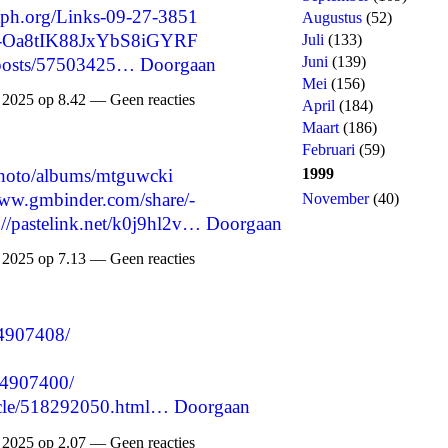
raph.org/Links-09-27-3851
Augustus
(52)
e/-Oa8tIK88JxYbS8iGYRF
Juli
(133)
Juni
(139)
p/posts/57503425…
Doorgaan
Mei
(156)
2025 op 8.42 — Geen reacties
April
(184)
Maart
(186)
Februari
(59)
1999
photo/albums/mtguwcki
www.gmbinder.com/share/-
November
(40)
://pastelink.net/k0j9hl2v…
Doorgaan
2025 op 7.13 — Geen reacties
34907408/
34907400/
rticle/518292050.html…
Doorgaan
2025 op 2.07 — Geen reacties