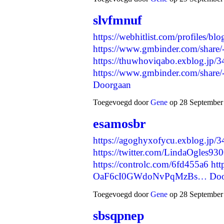
slvfmnuf
https://webhitlist.com/profiles/blo
https://www.gmbinder.com/sh
https://thuwhoviqabo.exblog.jp/
https://www.gmbinder.com/s
Doorgaan
Toegevoegd door
Gene
op 28 September 
esamosbr
https://agoghyxofycu.exblog.jp/
https://twitter.com/LindaOgles9
https://controlc.com/6fd455a6
htt
OaF6cI0GWdoNvPqMzBs…
Doo
Toegevoegd door
Gene
op 28 September 
sbsqpnep