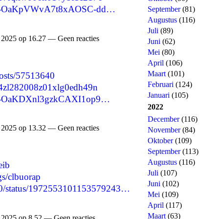
are/-OaKpVWvA7t8xAOSC-dd…
September
(81)
Augustus
(116)
Juli
(89)
2025 op 16.27 — Geen reacties
Juni
(62)
Mei
(80)
April
(106)
Maart
(101)
/posts/57513640
Februari
(124)
cmg4zl282008z01xlg0edh49n
Januari
(105)
are/-OaKDXnl3gzkCAXI1op9…
2022
December
(116)
2025 op 13.32 — Geen reacties
November
(84)
Oktober
(109)
September
(113)
Augustus
(116)
eib
Juli
(107)
ogs/clbuorap
Juni
(102)
8050/status/1972553101153579243…
Mei
(109)
April
(117)
Maart
(63)
2025 op 8.52 — Geen reacties