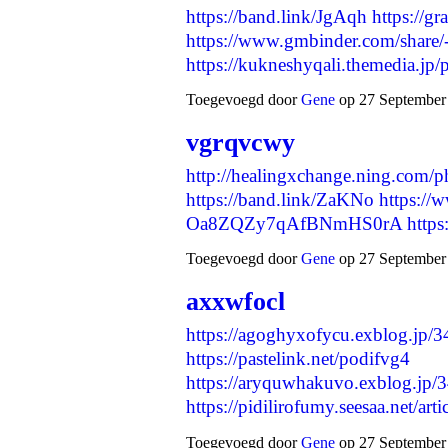
https://band.link/JgAqh
https://g
https://www.gmbinder.com/shar
https://kukneshyqali.themedia.j
Toegevoegd door
Gene
op 27 September 
vgrqvcwy
http://healingxchange.ning.com/
https://band.link/ZaKNo
https://
Oa8ZQZy7qAfBNmHS0rA
https
Toegevoegd door
Gene
op 27 September 
axxwfocl
https://agoghyxofycu.exblog.jp/
https://pastelink.net/podifvg4
https://aryquwhakuvo.exblog.jp/
https://pidilirofumy.seesaa.net/a
Toegevoegd door
Gene
op 27 September 