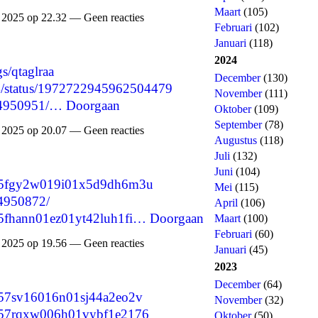
Maart
(105)
2025 op 22.32 — Geen reacties
Februari
(102)
Januari
(118)
2024
gs/qtaglraa
December
(130)
214/status/1972722945962504479
November
(111)
/34950951/…
Doorgaan
Oktober
(109)
September
(78)
2025 op 20.07 — Geen reacties
Augustus
(118)
Juli
(132)
Juni
(104)
/cmg5fgy2w019i01x5d9dh6m3u
Mei
(115)
34950872/
April
(106)
cmg5fhann01ez01yt42luh1fi…
Doorgaan
Maart
(100)
Februari
(60)
2025 op 19.56 — Geen reacties
Januari
(45)
2023
December
(64)
cmg57sv16016n01sj44a2eo2v
November
(32)
cmg57rqxw006h01vybf1e2176
Oktober
(50)