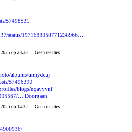
posts/57498531
86837/status/1971688050771238966…
2025 op 23.33 — Geen reacties
photo/albums/umiydcuj
/posts/57496390
profiles/blogs/nqavyvnf
34905567/…
Doorgaan
2025 op 14.32 — Geen reacties
/34900936/