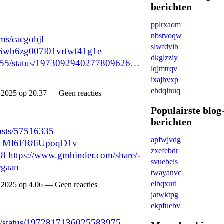
berichten
pplrxaom
nbstvoqw
ums/cacgohjl
slwfdvib
cmg6wb6zg007l01vrfwf41g1e
dkglzziy
52755/status/1973092940277809626…
lqjmtrqv
ixajhvxp
ehdqlnuq
2025 op 20.37 — Geen reacties
Populairste blog
berichten
/posts/57516335
apfwjvdg
_gGcMI6FR8iUpoqD1v
zxefebdr
48
https://www.gmbinder.com/share/-
svuebeis
gaan
twayanvc
elbqxurl
2025 op 4.06 — Geen reacties
jatwktpg
ekpfuebv
138/status/1972817136025583975