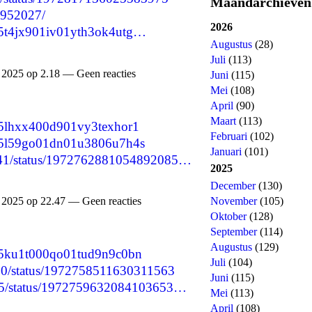
Maandarchieven
4952027/
2026
cmg5t4jx901iv01yth3ok4utg…
Augustus
(28)
Juli
(113)
2025 op 2.18 — Geen reacties
Juni
(115)
Mei
(108)
April
(90)
Maart
(113)
cmg5lhxx400d901vy3texhor1
Februari
(102)
cmg5l59go01dn01u3806u7h4s
Januari
(101)
94941/status/1972762881054892085…
2025
December
(130)
November
(105)
2025 op 22.47 — Geen reacties
Oktober
(128)
September
(114)
Augustus
(129)
cmg5ku1t000qo01tud9n9c0bn
Juli
(104)
0610/status/1972758511630311563
Juni
(115)
1135/status/1972759632084103653…
Mei
(113)
April
(108)