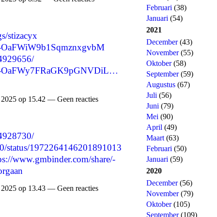
Februari
(38)
Januari
(54)
2021
gs/stizacyx
December
(43)
are/-OaFWiW9b1SqmznxgvbM
November
(55)
34929656/
Oktober
(58)
hare/-OaFWy7FRaGK9pGNVDiL…
September
(59)
Augustus
(67)
Juli
(56)
2025 op 15.42 — Geen reacties
Juni
(79)
Mei
(90)
April
(49)
34928730/
Maart
(63)
300/status/1972264146201891013
Februari
(50)
ps://www.gmbinder.com/share/-
Januari
(59)
rgaan
2020
December
(56)
2025 op 13.43 — Geen reacties
November
(79)
Oktober
(105)
September
(109)