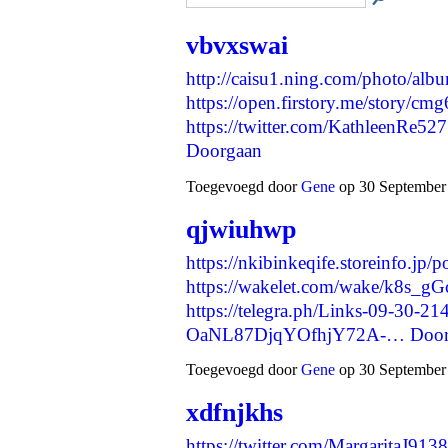
vbvxswai
http://caisu1.ning.com/photo/alb
https://open.firstory.me/story/
https://twitter.com/KathleenRe
Doorgaan
Toegevoegd door
Gene
op 30 September 
qjwiuhwp
https://nkibinkeqife.storeinfo.jp
https://wakelet.com/wake/k8s
https://telegra.ph/Links-09-30-21
OaNL87DjqYOfhjY72A-…
Door
Toegevoegd door
Gene
op 30 September 
xdfnjkhs
https://twitter.com/MargaritaJ9