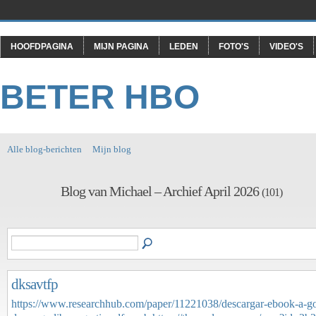
HOOFDPAGINA
MIJN PAGINA
LEDEN
FOTO'S
VIDEO'S
BETER HBO
Alle blog-berichten
Mijn blog
Blog van Michael – Archief April 2026
(101)
dksavtfp
https://www.researchhub.com/paper/11221038/descargar-ebook-a-g