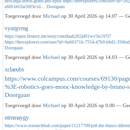
descarga-libros-gratis-pdf-epub
https://theexplorers.com/user?id=2
a60f-b01ba50f3e1d…
Doorgaan
Toegevoegd door
Michael
op 30 April 2026 op 14.07 — Ge
vyurgvmg
https://open.firstory.me/story/cmolfaah202jd01wv5ts197t7
https://theexplorers.com/user?id=0a66371b-7554-47b9-b6d2-356
Doorgaan
Toegevoegd door
Michael
op 30 April 2026 op 14.03 — Ge
xclaeubs
https://www.colcampus.com/courses/69130/page
%3E-robotics-goes-mooc-knowledge-by-bruno-s
Doorgaan
Toegevoegd door
Michael
op 30 April 2026 op 0.00 — Gee
ntmmaygy
https://www.researchhub.com/paper/11217709/pdf-the-fiance-dilemm