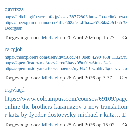
ogvrtxzs
https://tidichingifu.storeinfo.jp/posts/58772803
https://pastelink.net/
https://theexplorers.com/user?id=a668afea-4fba-4e57-84a4-3cb6f
Doorgaan
Toegevoegd door
Michael
op 26 April 2026 op 15.27 — Ge
rvlcgjoh
https://theexplorers.com/user?id=f58cd74a-08eb-4290-a68f-1132f7
https://open.firstory.me/story/cmof3bayx05tu01w6fmaa3sak
https://open.firstory.me/story/cmoem67uy04x401w6hhv4gueb…
Do
Toegevoegd door
Michael
op 26 April 2026 op 3.37 — Gee
uspvlaqd
https://www.colcampus.com/courses/69109/page
online-the-brothers-karamazov-a-new-translatio
r-katz-by-fyodor-dostoevsky-michael-r-katz…
D
Toegevoegd door
Michael
op 25 April 2026 op 15.02 — Ge