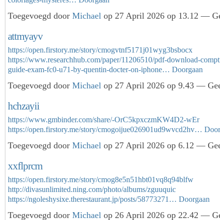
Toegevoegd door
Michael
op 27 April 2026 op 13.12 — Ge
attmyayv
https://open.firstory.me/story/cmogvtnf5171j01wyg3bsbocx
https://www.researchhub.com/paper/11206510/pdf-download-compti
guide-exam-fc0-u71-by-quentin-docter-on-iphone…
Doorgaan
Toegevoegd door
Michael
op 27 April 2026 op 9.43 — Gee
hchzayii
https://www.gmbinder.com/share/-OrC5kpxczmKW4D2-wEr
https://open.firstory.me/story/cmogoijue026901ud9wvcd2hv…
Door
Toegevoegd door
Michael
op 27 April 2026 op 6.12 — Gee
xxflprcm
https://open.firstory.me/story/cmog8e5n51hbt01vq8q94blfw
http://divasunlimited.ning.com/photo/albums/zguuquic
https://ngoleshysixe.therestaurant.jp/posts/58773271…
Doorgaan
Toegevoegd door
Michael
op 26 April 2026 op 22.42 — Ge