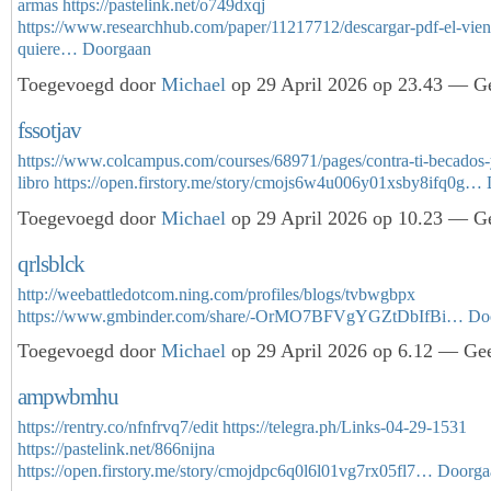
armas
https://pastelink.net/o749dxqj
https://www.researchhub.com/paper/11217712/descargar-pdf-el-vien
quiere…
Doorgaan
Toegevoegd door
Michael
op 29 April 2026 op 23.43 — Ge
fssotjav
https://www.colcampus.com/courses/68971/pages/contra-ti-becados-y
libro
https://open.firstory.me/story/cmojs6w4u006y01xsby8ifq0g…
Toegevoegd door
Michael
op 29 April 2026 op 10.23 — Ge
qrlsblck
http://weebattledotcom.ning.com/profiles/blogs/tvbwgbpx
https://www.gmbinder.com/share/-OrMO7BFVgYGZtDbIfBi…
Do
Toegevoegd door
Michael
op 29 April 2026 op 6.12 — Gee
ampwbmhu
https://rentry.co/nfnfrvq7/edit
https://telegra.ph/Links-04-29-1531
https://pastelink.net/866nijna
https://open.firstory.me/story/cmojdpc6q0l6l01vg7rx05fl7…
Doorga