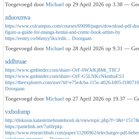
Toegevoegd door
Michael
op 29 April 2026 op 3.38 — Gee
zduoxmva
https://www.colcampus.com/courses/69098/pages/download-pdf-dra
figure-a-guide-for-manga-hentai-and-comic-book-artists-by
https://rentry.co/b6myy5kx/edit…
Doorgaan
Toegevoegd door
Michael
op 28 April 2026 op 9.31 — Gee
sddhruae
https://www.gmbinder.com/share/-OrF-0WJeKj8Mt_TflCJ
https://www.gmbinder.com/share/-OrF-G5LNKcNknthuES3
https://theexplorers.com/user?id=e75e4cba-115e-4026-bf05-f1807
Doorgaan
Toegevoegd door
Michael
op 27 April 2026 op 19.37 — Ge
vxbofomp
http://diskusia.katasternehnutelnosti.sk/viewtopic.php?f=3&t=151
https://pastelink.net/7u6fepkp
https://www.researchhub.com/paper/11206962/telecharger-pdf-bebe
coloriages-mysteres…
Doorgaan