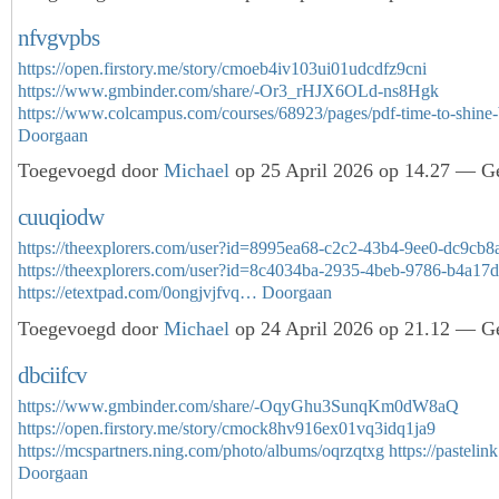
nfvgvpbs
https://open.firstory.me/story/cmoeb4iv103ui01udcdfz9cni
https://www.gmbinder.com/share/-Or3_rHJX6OLd-ns8Hgk
https://www.colcampus.com/courses/68923/pages/pdf-time-to-shine
Doorgaan
Toegevoegd door
Michael
op 25 April 2026 op 14.27 — Ge
cuuqiodw
https://theexplorers.com/user?id=8995ea68-c2c2-43b4-9ee0-dc9cb
https://theexplorers.com/user?id=8c4034ba-2935-4beb-9786-b4a17
https://etextpad.com/0ongjvjfvq…
Doorgaan
Toegevoegd door
Michael
op 24 April 2026 op 21.12 — Ge
dbciifcv
https://www.gmbinder.com/share/-OqyGhu3SunqKm0dW8aQ
https://open.firstory.me/story/cmock8hv916ex01vq3idq1ja9
https://mcspartners.ning.com/photo/albums/oqrzqtxg
https://pasteli
Doorgaan