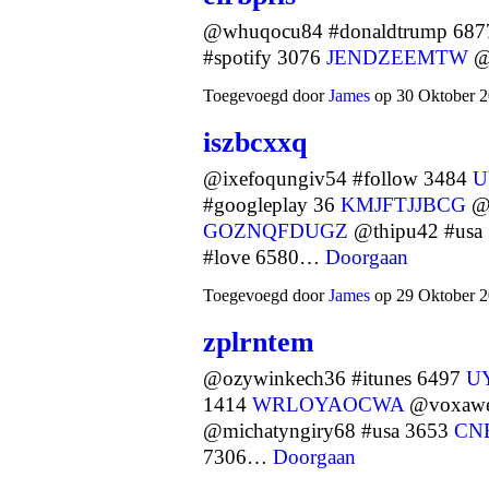
@whuqocu84 #donaldtrump 68
#spotify 3076
JENDZEEMTW
@i
Toegevoegd door
James
op 30 Oktober 2
iszbcxxq
@ixefoqungiv54 #follow 3484
U
#googleplay 36
KMJFTJJBCG
@c
GOZNQFDUGZ
@thipu42 #usa
#love 6580…
Doorgaan
Toegevoegd door
James
op 29 Oktober 2
zplrntem
@ozywinkech36 #itunes 6497
U
1414
WRLOYAOCWA
@voxawec
@michatyngiry68 #usa 3653
CN
7306…
Doorgaan