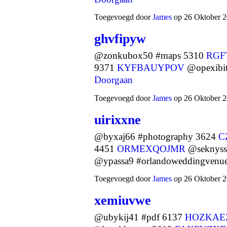
Toegevoegd door
James
op 26 Oktober 2
ghvfipyw
@zonkubox50 #maps 5310
RGF
9371
KYFBAUYPOV
@opexibi
Doorgaan
Toegevoegd door
James
op 26 Oktober 2
uirixxne
@byxaj66 #photography 3624
C
4451
ORMEXQOJMR
@seknyss
@ypassa9 #orlandoweddingven
Toegevoegd door
James
op 26 Oktober 2
xemiuvwe
@ubykij41 #pdf 6137
HOZKAE