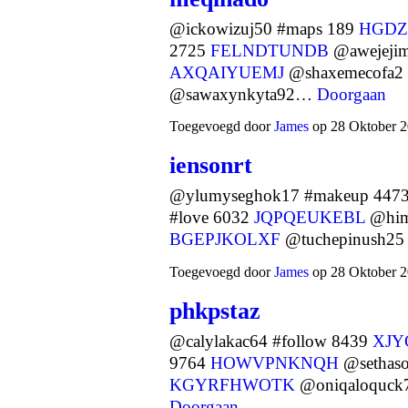
@ickowizuj50 #maps 189
HGD
2725
FELNDTUNDB
@awejejim
AXQAIYUEMJ
@shaxemecofa2 
@sawaxynkyta92…
Doorgaan
Toegevoegd door
James
op 28 Oktober 2
iensonrt
@ylumyseghok17 #makeup 447
#love 6032
JQPQEUKEBL
@himy
BGEPJKOLXF
@tuchepinush25
Toegevoegd door
James
op 28 Oktober 2
phkpstaz
@calylakac64 #follow 8439
XJY
9764
HOWVPNKNQH
@sethaso
KGYRFHWOTK
@oniqaloquck
Doorgaan