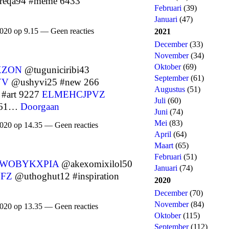
reqa94 #meme 6433
Februari
(39)
Januari
(47)
020 op 9.15 — Geen reacties
2021
December
(33)
November
(34)
Oktober
(69)
XZON
@tuguniciribi43
September
(61)
YV
@ushyvi25 #new 266
Augustus
(51)
#art 9227
ELMEHCJPVZ
Juli
(60)
1661…
Doorgaan
Juni
(74)
Mei
(83)
020 op 14.35 — Geen reacties
April
(64)
Maart
(65)
Februari
(51)
WOBYKXPIA
@akexomixilol50
Januari
(74)
FZ
@uthoghut12 #inspiration
2020
December
(70)
November
(84)
020 op 13.35 — Geen reacties
Oktober
(115)
September
(112)