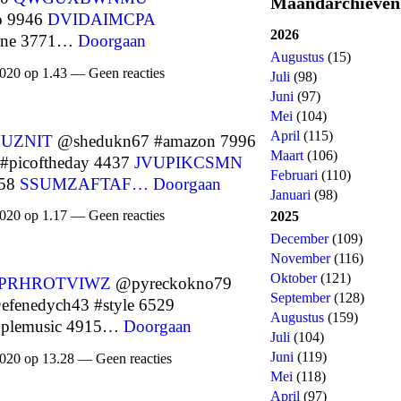
Maandarchieven
o 9946
DVIDAIMCPA
2026
tine 3771…
Doorgaan
Augustus
(15)
020 op 1.43 — Geen reacties
Juli
(98)
Juni
(97)
Mei
(104)
April
(115)
UZNIT
@shedukn67 #amazon 7996
Maart
(106)
#picoftheday 4437
JVUPIKCSMN
Februari
(110)
258
SSUMZAFTAF…
Doorgaan
Januari
(98)
020 op 1.17 — Geen reacties
2025
December
(109)
November
(116)
Oktober
(121)
PRHROTVIWZ
@pyreckokno79
September
(128)
fenedych43 #style 6529
Augustus
(159)
pplemusic 4915…
Doorgaan
Juli
(104)
Juni
(119)
020 op 13.28 — Geen reacties
Mei
(118)
April
(97)