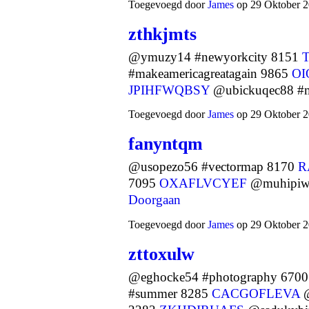
Toegevoegd door
James
op 29 Oktober 2
zthkjmts
@ymuzy14 #newyorkcity 8151
#makeamericagreatagain 9865
OI
JPIHFWQBSY
@ubickuqec88 #
Toegevoegd door
James
op 29 Oktober 2
fanyntqm
@usopezo56 #vectormap 8170
R
7095
OXAFLVCYEF
@muhipiwo
Doorgaan
Toegevoegd door
James
op 29 Oktober 2
zttoxulw
@eghocke54 #photography 670
#summer 8285
CACGOFLEVA
@