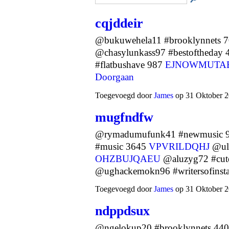
cqjddeir
@bukuwehela11 #brooklynnets 
@chasylunkass97 #bestoftheday
#flatbushave 987
EJNOWMUTA
Doorgaan
Toegevoegd door
James
op 31 Oktober 2
mugfndfw
@rymadumufunk41 #newmusic 
#music 3645
VPVRILDQHJ
@uly
OHZBUJQAEU
@aluzyg72 #cut
@ughackemokn96 #writersofins
Toegevoegd door
James
op 31 Oktober 2
ndppdsux
@ngelokup20 #brooklynnets 44