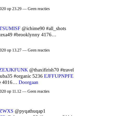
020 op 23.29 — Geen reacties
TSUMISF
@ichime90 #all_shots
texa49 #brooklynny 4176…
020 op 13.27 — Geen reacties
ZEXJKFUNK
@thaxifirish70 #travel
uba35 #organic 5236
EJFFUPNPFE
ue 4016…
Doorgaan
020 op 11.12 — Geen reacties
ZWXS
@pyqathuqap1