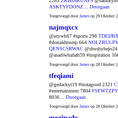
2283
ZKHDIRUAFS
@sadukybi
ASKTYFDONZ…
Doorgaan
Toegevoegd door
James
op 29 Oktober 2
najmqxcx
@utywh67 #sports 298
TDEIJB
#donaldtrump 664
NOLZRULP
QENSCSRWAC
@shushyhejo24 
@asadiwhafath59 #inspiration 
Toegevoegd door
James
op 28 Oktober 2
tfeqiami
@gedackyt19 #instagood 2321
C
#entertainment 7804
FSFWTZPY
8036…
Doorgaan
Toegevoegd door
James
op 28 Oktober 2
meqinado