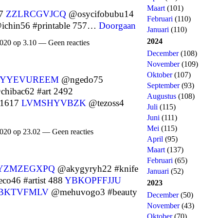
Maart
(101)
77
ZZLRCGVJCQ
@osycifobubu14
Februari
(110)
chin56 #printable 757…
Doorgaan
Januari
(110)
2024
020 op 3.10 — Geen reacties
December
(108)
November
(109)
Oktober
(107)
YYEVUREEM
@ngedo75
September
(93)
hibac62 #art 2492
Augustus
(108)
 1617
LVMSHYVBZK
@tezoss4
Juli
(115)
Juni
(111)
Mei
(115)
020 op 23.02 — Geen reacties
April
(95)
Maart
(137)
Februari
(65)
YZMZEGXPQ
@akygyryh22 #knife
Januari
(52)
o46 #artist 488
YBKOPFFJJU
2023
BKTVFMLV
@mehuvogo3 #beauty
December
(50)
November
(43)
Oktober
(70)