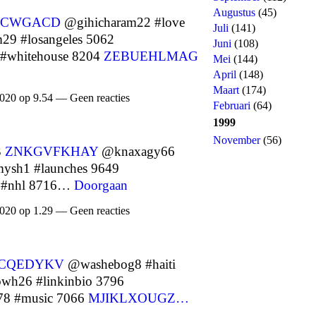
Augustus
(45)
ZCWGACD
@gihicharam22 #love
Juli
(141)
29 #losangeles 5062
Juni
(108)
#whitehouse 8204
ZEBUEHLMAG
Mei
(144)
April
(148)
Maart
(174)
020 op 9.54 — Geen reacties
Februari
(64)
1999
November
(56)
3
ZNKGVFKHAY
@knaxagy66
sh1 #launches 9649
 #nhl 8716…
Doorgaan
020 op 1.29 — Geen reacties
CQEDYKV
@washebog8 #haiti
wh26 #linkinbio 3796
78 #music 7066
MJIKLXOUGZ…