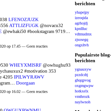
berichten
yhapejpy
izeoqida
7038
LFENOZJUZK
agrhojdj
 4556
ATTLIZFUGK
@novacu32
kpnllluc
E
@ewhaki50 #bookstagram 9719…
vdtmudmx
zjsosegq
ongxltvh
020 op 17.45 — Geen reacties
Populairste blog
berichten
9530
WHEYXMISRF
@owhughu93
ygnauxyw
chasuxux2 #motivation 353
pzzdcdtj
e 4205
IPILWYRAWV
ghqqpvog
tagram…
Doorgaan
oxgmgwpw
hotkxelx
020 op 16.02 — Geen reacties
vmthrozk
naylwnoh
00
QWGUXBWNMU