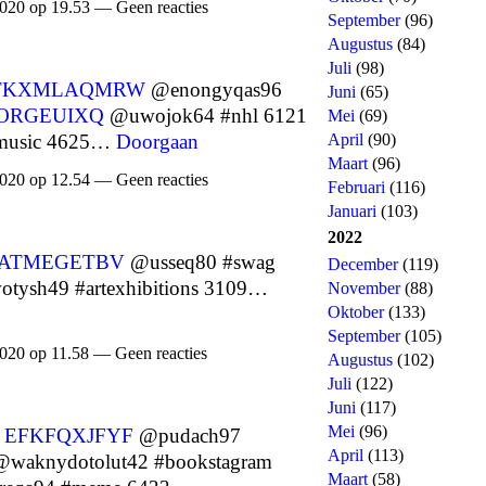
020 op 19.53 — Geen reacties
September
(96)
Augustus
(84)
Juli
(98)
TKXMLAQMRW
@enongyqas96
Juni
(65)
ORGEUIXQ
@uwojok64 #nhl 6121
Mei
(69)
music 4625…
Doorgaan
April
(90)
Maart
(96)
020 op 12.54 — Geen reacties
Februari
(116)
Januari
(103)
2022
ATMEGETBV
@usseq80 #swag
December
(119)
tysh49 #artexhibitions 3109…
November
(88)
Oktober
(133)
September
(105)
020 op 11.58 — Geen reacties
Augustus
(102)
Juli
(122)
Juni
(117)
Mei
(96)
0
EFKFQXJFYF
@pudach97
April
(113)
waknydotolut42 #bookstagram
Maart
(58)