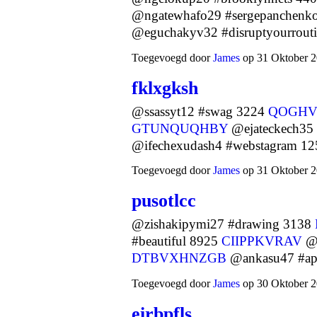
@ngatewhafo29 #sergepanchenk
@eguchakyv32 #disruptyourrou
Toegevoegd door
James
op 31 Oktober 2
fklxgksh
@ssassyt12 #swag 3224
QOGHV
GTUNQUQHBY
@ejateckech35 
@ifechexudash4 #webstagram 1
Toegevoegd door
James
op 31 Oktober 2
pusotlcc
@zishakipymi27 #drawing 3138
#beautiful 8925
CIIPPKVRAV
@e
DTBVXHNZGB
@ankasu47 #a
Toegevoegd door
James
op 30 Oktober 2
eirbpfls