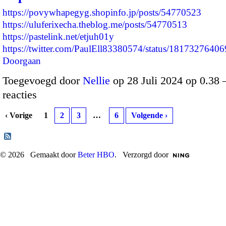
https://povywhapegyg.shopinfo.jp/posts/54770523
https://uluferixecha.theblog.me/posts/54770513
https://pastelink.net/etjuh01y
https://twitter.com/PaulEll83380574/status/18173276
Doorgaan
Toegevoegd door
Nellie
op 28 Juli 2024 op 0.38
reacties
‹ Vorige
1
2
3
…
6
Volgende ›
© 2026 Gemaakt door
Beter HBO
. Verzorgd door