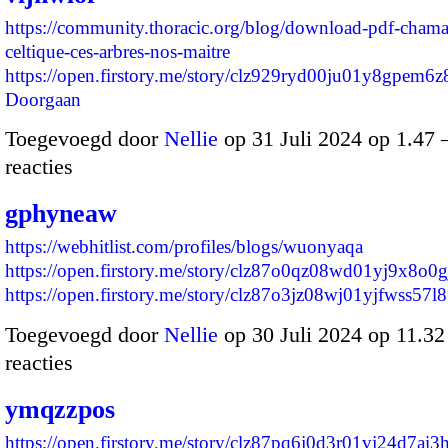
https://community.thoracic.org/blog/download-pdf-cham
celtique-ces-arbres-nos-maitre
https://open.firstory.me/story/clz929ryd00ju01y8gpem
Doorgaan
Toegevoegd door
Nellie
op 31 Juli 2024 op 1.47
reacties
gphyneaw
https://webhitlist.com/profiles/blogs/wuonyaqa
https://open.firstory.me/story/clz87o0qz08wd01yj9x8o0g
https://open.firstory.me/story/clz87o3jz08wj01yjfwss57
Toegevoegd door
Nellie
op 30 Juli 2024 op 11.3
reacties
ymqzzpos
https://open.firstory.me/story/clz87pq6j0d3r01vj24d7ai3