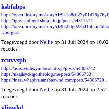
ksbfabps
https://open.firstory.me/story/clz9k188e027y01ti76g76yf
https://ighyckobigot.shopinfo.jp/posts/54811574
https://open.firstory.me/story/clz9k22tg028a01ti6um4d
Doorgaan
Toegevoegd door
Nellie
op 31 Juli 2024 op 10.0
reacties
zcnvvsph
https://asusavudexym.localinfo.jp/posts/54806742
https://nkajisyckigo.theblog.me/posts/54806753
https://inezuwhapiva.amebaownd.com/posts/54806728…
Toegevoegd door
Nellie
op 31 Juli 2024 op 2.57
reacties
vljnwlof