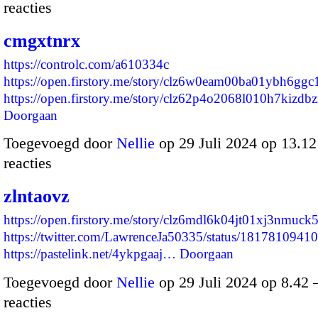
reacties
cmgxtnrx
https://controlc.com/a610334c
https://open.firstory.me/story/clz6w0eam00ba01ybh6ggc
https://open.firstory.me/story/clz62p4o2068l010h7kizd
Doorgaan
Toegevoegd door
Nellie
op 29 Juli 2024 op 13.1
reacties
zlntaovz
https://open.firstory.me/story/clz6mdl6k04jt01xj3nmuck5
https://twitter.com/LawrenceJa50335/status/181781094
https://pastelink.net/4ykpgaaj…
Doorgaan
Toegevoegd door
Nellie
op 29 Juli 2024 op 8.42
reacties