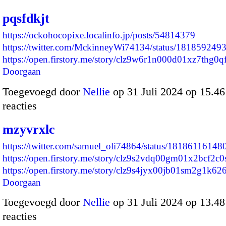
pqsfdkjt
https://ockohocopixe.localinfo.jp/posts/54814379
https://twitter.com/MckinneyWi74134/status/18185924
https://open.firstory.me/story/clz9w6r1n000d01xz7thg0
Doorgaan
Toegevoegd door
Nellie
op 31 Juli 2024 op 15.4
reacties
mzyvrxlc
https://twitter.com/samuel_oli74864/status/1818611614
https://open.firstory.me/story/clz9s2vdq00gm01x2bcf2c0
https://open.firstory.me/story/clz9s4jyx00jb01sm2g1k6
Doorgaan
Toegevoegd door
Nellie
op 31 Juli 2024 op 13.4
reacties