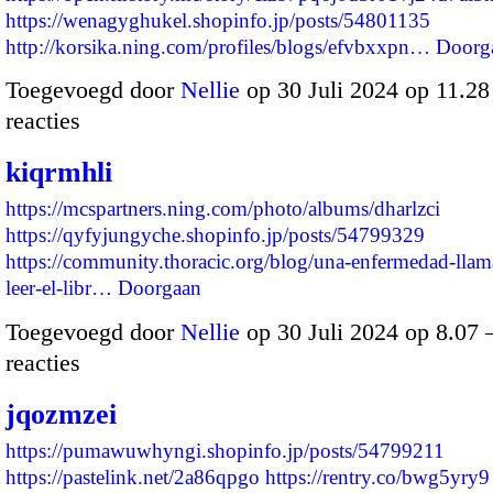
https://wenagyghukel.shopinfo.jp/posts/54801135
http://korsika.ning.com/profiles/blogs/efvbxxpn…
Doorg
Toegevoegd door
Nellie
op 30 Juli 2024 op 11.2
reacties
kiqrmhli
https://mcspartners.ning.com/photo/albums/dharlzci
https://qyfyjungyche.shopinfo.jp/posts/54799329
https://community.thoracic.org/blog/una-enfermedad-lla
leer-el-libr…
Doorgaan
Toegevoegd door
Nellie
op 30 Juli 2024 op 8.07
reacties
jqozmzei
https://pumawuwhyngi.shopinfo.jp/posts/54799211
https://pastelink.net/2a86qpgo
https://rentry.co/bwg5yry9