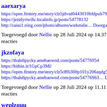
aaexarya
https://open.firstory.me/story/clz5jdvsd0443010hfdpub7
https://jezidyriwifu.localinfo.jp/posts/54778132
http://caisu1.ning.com/photo/albums/wsrkmdie…
Doorga
Toegevoegd door
Nellie
op 28 Juli 2024 op 14.3
reacties
jkzofaya
https://thalelipycky.amebaownd.com/posts/54776954
https://bitbin.it/1GpCp3Ml/
https://open.firstory.me/story/clz5c89i300p101y206zqdg
https://thalelipycky.amebaownd.com/posts/54776963…
Toegevoegd door
Nellie
op 28 Juli 2024 op 11.1
reacties
weplzouu