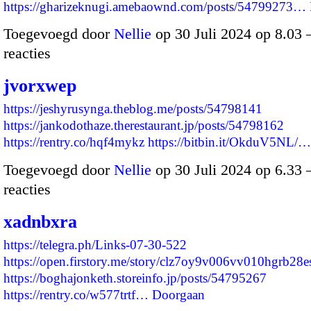
https://gharizeknugi.amebaownd.com/posts/54799273…
Toegevoegd door
Nellie
op 30 Juli 2024 op 8.03
reacties
jvorxwep
https://jeshyrusynga.theblog.me/posts/54798141
https://jankodothaze.therestaurant.jp/posts/54798162
https://rentry.co/hqf4mykz
https://bitbin.it/OkduV5NL/…
Toegevoegd door
Nellie
op 30 Juli 2024 op 6.33
reacties
xadnbxra
https://telegra.ph/Links-07-30-522
https://open.firstory.me/story/clz7oy9v006vv010hgrb28e
https://boghajonketh.storeinfo.jp/posts/54795267
https://rentry.co/w577trtf…
Doorgaan