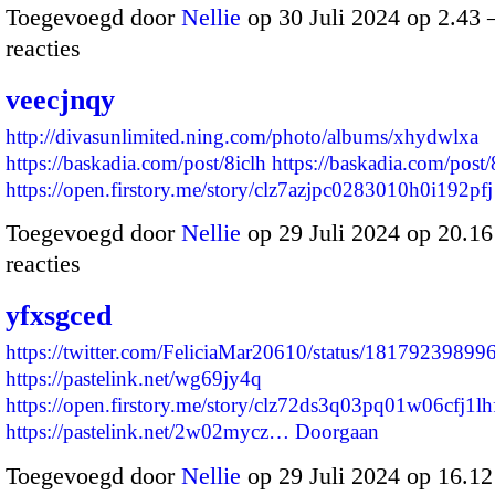
Toegevoegd door
Nellie
op 30 Juli 2024 op 2.43
reacties
veecjnqy
http://divasunlimited.ning.com/photo/albums/xhydwlxa
https://baskadia.com/post/8iclh
https://baskadia.com/post/
https://open.firstory.me/story/clz7azjpc0283010h0i192p
Toegevoegd door
Nellie
op 29 Juli 2024 op 20.1
reacties
yfxsgced
https://twitter.com/FeliciaMar20610/status/1817923989
https://pastelink.net/wg69jy4q
https://open.firstory.me/story/clz72ds3q03pq01w06cfj1lh
https://pastelink.net/2w02mycz…
Doorgaan
Toegevoegd door
Nellie
op 29 Juli 2024 op 16.1