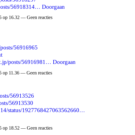
p/posts/56918314…
Doorgaan
 op 16.32 — Geen reacties
p/posts/56916965
ut
nt.jp/posts/56916981…
Doorgaan
 op 11.36 — Geen reacties
/posts/56913526
/posts/56913530
96314/status/1927768427063562660…
 op 18.52 — Geen reacties