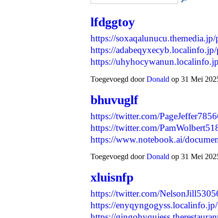
lfdggtoy
https://soxaqalunucu.themedia.jp
https://adabeqyxecyb.localinfo.j
https://uhyhocywanun.localinfo.
Toegevoegd door
Donald
op 31 Mei 2025
bhuvuglf
https://twitter.com/PageJeffer7
https://twitter.com/PamWolbert
https://www.notebook.ai/docum
Toegevoegd door
Donald
op 31 Mei 2025
xluisnfp
https://twitter.com/NelsonJill5
https://enyqyngogyss.localinfo.j
https://gingohyqujess.therestaur