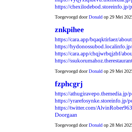
https://chexilodebod.storeinfo.j
Toegevoegd door
Donald
op 29 Mei 2025
znkpihee
https://cara.app/bqaqktirlaez/about
https://hydonossubod.localinfo.j
https://cara.app/chqjwrbqjzbf/abo
https://ssukorumahoz.therestaura
Toegevoegd door
Donald
op 29 Mei 2025
fzphcgrj
https://athugiravepo.themedia.jp
https://yrarefosynke.storeinfo.jp
https://twitter.com/AlvinRober
Doorgaan
Toegevoegd door
Donald
op 28 Mei 2025