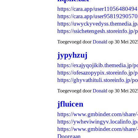
https://cara.app/user11056480494
https://cara.app/user95819290570
https://uwyckyvedyss.themedia.j
https://ssichetengesh.storeinfo.j
Toegevoegd door
Donald
op 30 Mei 2025
jypyhzuj
https://exajyqojikib.themedia.jp/
https://ofesazopypix.storeinfo.jp
https://ghyvathituli.storeinfo.jp
Toegevoegd door
Donald
op 30 Mei 2025
jfluicen
https://www.gmbinder.com/sha
https://ywheviwingyv.localinfo.j
https://www.gmbinder.com/sh
Doorgaan