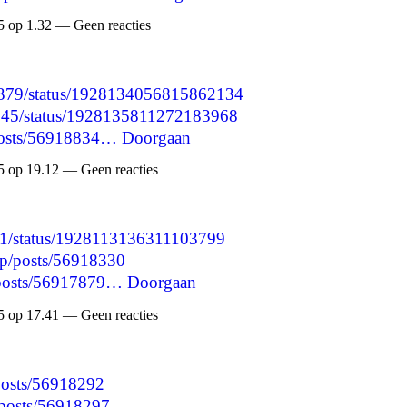
 op 1.32 — Geen reacties
61379/status/1928134056815862134
3845/status/1928135811272183968
/posts/56918834…
Doorgaan
 op 19.12 — Geen reacties
7781/status/1928113136311103799
jp/posts/56918330
p/posts/56917879…
Doorgaan
 op 17.41 — Geen reacties
/posts/56918292
/posts/56918297