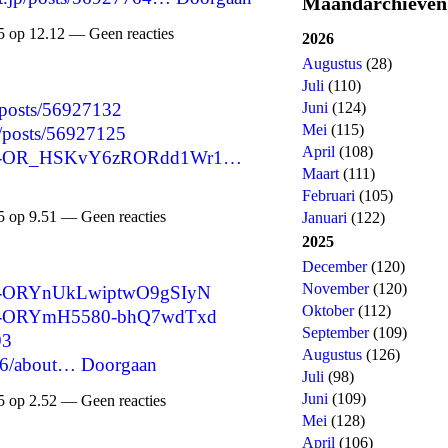
Maandarchieven
 op 12.12 — Geen reacties
2026
Augustus
(28)
Juli
(110)
p/posts/56927132
Juni
(124)
Mei
(115)
p/posts/56927125
April
(108)
are/-OR_HSKvY6zRORdd1Wr1…
Maart
(111)
Februari
(105)
 op 9.51 — Geen reacties
Januari
(122)
2025
December
(120)
November
(120)
re/-ORYnUkLwiptwO9gSIyN
Oktober
(112)
are/-ORYmH5580-bhQ7wdTxd
September
(109)
93
Augustus
(126)
66/about…
Doorgaan
Juli
(98)
Juni
(109)
 op 2.52 — Geen reacties
Mei
(128)
April
(106)