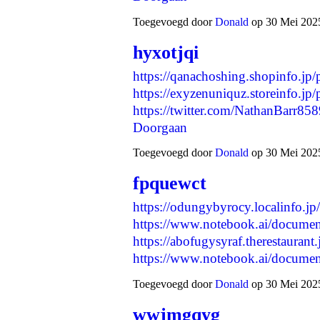
Toegevoegd door
Donald
op 30 Mei 2025
hyxotjqi
https://qanachoshing.shopinfo.jp
https://exyzenuniquz.storeinfo.jp
https://twitter.com/NathanBarr
Doorgaan
Toegevoegd door
Donald
op 30 Mei 2025
fpquewct
https://odungybyrocy.localinfo.j
https://www.notebook.ai/docume
https://abofugysyraf.therestauran
https://www.notebook.ai/docum
Toegevoegd door
Donald
op 30 Mei 2025
wwjmgqyg