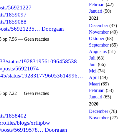
Februari
(42)
posts/56921227
Januari
(50)
nts/1859097
2021
nts/1859088
December
(37)
p/posts/56921235…
Doorgaan
November
(40)
Oktober
(68)
 op 7.56 — Geen reacties
September
(65)
Augustus
(51)
Juli
(63)
9433/status/1928319561096458538
Juni
(66)
jp/posts/56921074
Mei
(74)
13845/status/1928317796053614996…
April
(49)
Maart
(69)
Februari
(53)
 op 7.22 — Geen reacties
Januari
(65)
2020
December
(78)
nts/1858402
November
(27)
rofiles/blogs/xrfiipbw
jp/posts/56919578…
Doorgaan