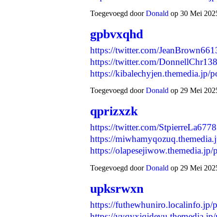
Toegevoegd door
Donald
op 30 Mei 2025
gpbvxqhd
https://twitter.com/JeanBrown6
https://twitter.com/DonnellChr1
https://kibalechyjen.themedia.jp
Toegevoegd door
Donald
op 29 Mei 2025
qprizxzk
https://twitter.com/StpierreLa6
https://miwhamyqozuq.themedia.
https://olapesejiwow.themedia.j
Toegevoegd door
Donald
op 29 Mei 2025
upksrwxn
https://futhewhuniro.localinfo.jp
https://vyqyxiqidevu.themedia.jp