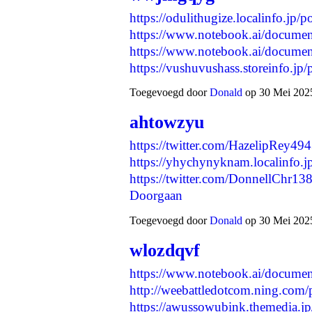
https://odulithugize.localinfo.jp/
https://www.notebook.ai/docume
https://www.notebook.ai/docume
https://vushuvushass.storeinfo.j
Toegevoegd door
Donald
op 30 Mei 2025
ahtowzyu
https://twitter.com/HazelipRey4
https://yhychynyknam.localinfo.
https://twitter.com/DonnellChr
Doorgaan
Toegevoegd door
Donald
op 30 Mei 2025
wlozdqvf
https://www.notebook.ai/docume
http://weebattledotcom.ning.com/p
https://awussowubink.themedia.