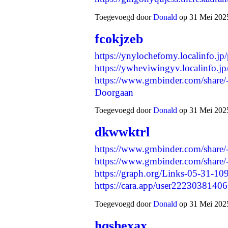
Toegevoegd door
Donald
op 31 Mei 2025
fcokjzeb
https://ynylochefomy.localinfo.j
https://ywheviwingyv.localinfo.j
https://www.gmbinder.com/sh
Doorgaan
Toegevoegd door
Donald
op 31 Mei 2025
dkwwktrl
https://www.gmbinder.com/sha
https://www.gmbinder.com/sh
https://graph.org/Links-05-31-10
https://cara.app/user2223038140
Toegevoegd door
Donald
op 31 Mei 2025
hqshexax