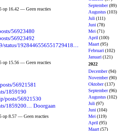
September
(89)
 op 16.42 — Geen reacties
Augustus
(103)
Juli
(111)
Juni
(78)
/posts/56923480
Mei
(71)
/posts/56923492
April
(100)
Maart
(95)
8589/status/1928446556551729418…
Februari
(102)
Januari
(121)
 op 15.56 — Geen reacties
2022
December
(94)
November
(90)
Oktober
(137)
p/posts/56921581
September
(96)
nts/1859190
Augustus
(102)
t.jp/posts/56921530
Juli
(97)
ents/1859200…
Doorgaan
Juni
(104)
 op 8.57 — Geen reacties
Mei
(119)
April
(95)
Maart
(57)