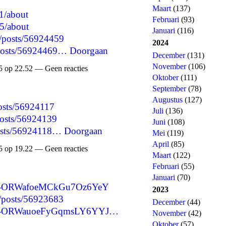
Maart
(137)
1/about
Februari
(93)
5/about
Januari
(116)
p/posts/56924459
2024
p/posts/56924469…
Doorgaan
December
(131)
November
(106)
 op 22.52 — Geen reacties
Oktober
(111)
September
(78)
Augustus
(127)
posts/56924117
Juli
(136)
/posts/56924139
Juni
(108)
/posts/56924118…
Doorgaan
Mei
(119)
April
(85)
 op 19.22 — Geen reacties
Maart
(122)
Februari
(55)
Januari
(70)
re/-ORWafoeMCkGu7Oz6YeY
2023
p/posts/56923683
December
(44)
are/-ORWauoeFyGqmsLY6YYJ…
November
(42)
Oktober
(57)