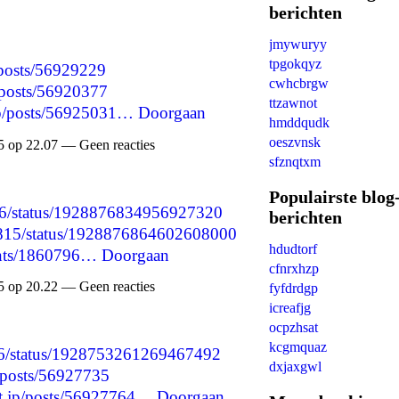
berichten
jmywuryy
tpgokqyz
/posts/56929229
cwhcbrgw
p/posts/56920377
ttzawnot
jp/posts/56925031…
Doorgaan
hmddqudk
oeszvnsk
 op 22.07 — Geen reacties
sfznqtxm
Populairste blog
8566/status/1928876834956927320
berichten
51815/status/1928876864602608000
hdudtorf
ents/1860796…
Doorgaan
cfnrxhzp
 op 20.22 — Geen reacties
fyfdrdgp
icreafjg
ocpzhsat
kcgmquaz
3056/status/1928753261269467492
dxjaxgwl
p/posts/56927735
ant.jp/posts/56927764…
Doorgaan