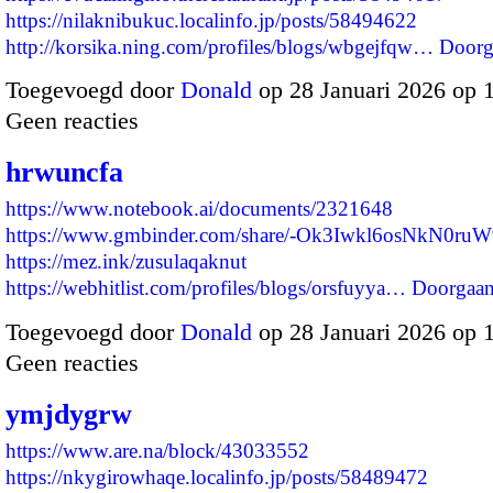
https://nilaknibukuc.localinfo.jp/posts/58494622
http://korsika.ning.com/profiles/blogs/wbgejfqw…
Doorg
Toegevoegd door
Donald
op 28 Januari 2026 op 
Geen reacties
hrwuncfa
https://www.notebook.ai/documents/2321648
https://www.gmbinder.com/share/-Ok3Iwkl6osNkN0ruW
https://mez.ink/zusulaqaknut
https://webhitlist.com/profiles/blogs/orsfuyya…
Doorgaa
Toegevoegd door
Donald
op 28 Januari 2026 op 
Geen reacties
ymjdygrw
https://www.are.na/block/43033552
https://nkygirowhaqe.localinfo.jp/posts/58489472