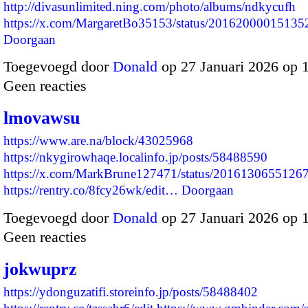
http://divasunlimited.ning.com/photo/albums/ndkycufh
https://x.com/MargaretBo35153/status/201620000151
Doorgaan
Toegevoegd door
Donald
op 27 Januari 2026 op 
Geen reacties
lmovawsu
https://www.are.na/block/43025968
https://nkygirowhaqe.localinfo.jp/posts/58488590
https://x.com/MarkBrune127471/status/2016130655126
https://rentry.co/8fcy26wk/edit…
Doorgaan
Toegevoegd door
Donald
op 27 Januari 2026 op 
Geen reacties
jokwuprz
https://ydonguzatifi.storeinfo.jp/posts/58488402