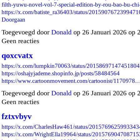
filth-yuwu-novel-vol-7-special-edition-by-rou-bao-bu-chi
https://x.com/batiste_ra36403/status/20159076723994
Doorgaan
Toegevoegd door
Donald
op 26 Januari 2026 op 
Geen reacties
qoxcvatx
https://x.com/lumpkin70063/status/2015869714745180
https://oshajyjademe.shopinfo.jp/posts/58484564
https://www.cartoonmovement.com/cartoonist/1170978
Toegevoegd door
Donald
op 26 Januari 2026 op 
Geen reacties
fztxvbyv
https://x.com/CharlesHaw461/status/201576962599334
https://x.com/WrightElla19964/status/20157690470871