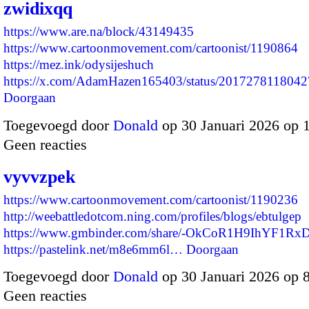
zwidixqq
https://www.are.na/block/43149435
https://www.cartoonmovement.com/cartoonist/1190864
https://mez.ink/odysijeshuch
https://x.com/AdamHazen165403/status/20172781180
Doorgaan
Toegevoegd door
Donald
op 30 Januari 2026 op 
Geen reacties
vyvvzpek
https://www.cartoonmovement.com/cartoonist/1190236
http://weebattledotcom.ning.com/profiles/blogs/ebtulgep
https://www.gmbinder.com/share/-OkCoR1H9IhYF1R
https://pastelink.net/m8e6mm6l…
Doorgaan
Toegevoegd door
Donald
op 30 Januari 2026 op 
Geen reacties