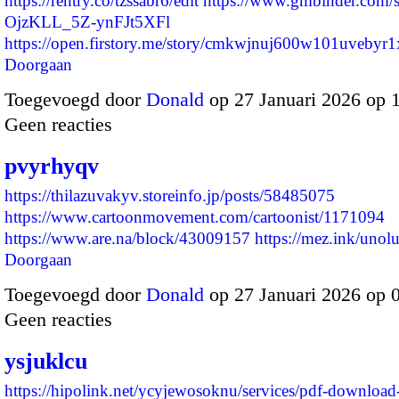
https://rentry.co/tzssabr6/edit
https://www.gmbinder.com/s
OjzKLL_5Z-ynFJt5XFl
https://open.firstory.me/story/cmkwjnuj600w101uvebyr
Doorgaan
Toegevoegd door
Donald
op 27 Januari 2026 op 
Geen reacties
pvyrhyqv
https://thilazuvakyv.storeinfo.jp/posts/58485075
https://www.cartoonmovement.com/cartoonist/1171094
https://www.are.na/block/43009157
https://mez.ink/un
Doorgaan
Toegevoegd door
Donald
op 27 Januari 2026 op 
Geen reacties
ysjuklcu
https://hipolink.net/ycyjewosoknu/services/pdf-download