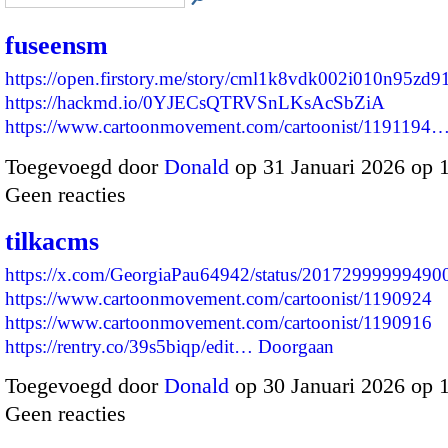
fuseensm
https://open.firstory.me/story/cml1k8vdk002i010n95zd9
https://hackmd.io/0YJECsQTRVSnLKsAcSbZiA
https://www.cartoonmovement.com/cartoonist/1191194
Toegevoegd door
Donald
op 31 Januari 2026 op 
Geen reacties
tilkacms
https://x.com/GeorgiaPau64942/status/2017299999949
https://www.cartoonmovement.com/cartoonist/1190924
https://www.cartoonmovement.com/cartoonist/1190916
https://rentry.co/39s5biqp/edit…
Doorgaan
Toegevoegd door
Donald
op 30 Januari 2026 op 
Geen reacties