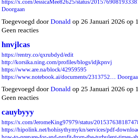
https://x.com/JessicaMee82625/status/2015769081933
Doorgaan
Toegevoegd door
Donald
op 26 Januari 2026 op 
Geen reacties
hnvjlcas
https://rentry.co/qxrubdyd/edit
http://korsika.ning.com/profiles/blogs/idjkpnvj
https://www.are.na/block/42959595
https://www.notebook.ai/documents/2313752…
Doorgaa
Toegevoegd door
Donald
op 25 Januari 2026 op 
Geen reacties
cauybyyy
https://x.com/JeromeKing97979/status/2015376381874
https://hipolink.net/hohisythymykn/services/pdf-downloa
how-to-prepare-for-and-profit-from-the-turbulent-times-a