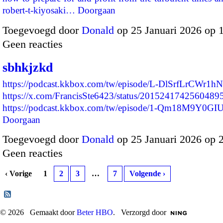
robert-t-kiyosaki…
Doorgaan
Toegevoegd door
Donald
op 25 Januari 2026 op 
Geen reacties
sbhkjzkd
https://podcast.kkbox.com/tw/episode/L-DlSrfLrCWr1h
https://x.com/FrancisSte6423/status/2015241742560489
https://podcast.kkbox.com/tw/episode/1-Qm18M9Y0
Doorgaan
Toegevoegd door
Donald
op 25 Januari 2026 op 
Geen reacties
‹ Vorige
1
2
3
…
7
Volgende ›
© 2026 Gemaakt door
Beter HBO
. Verzorgd door