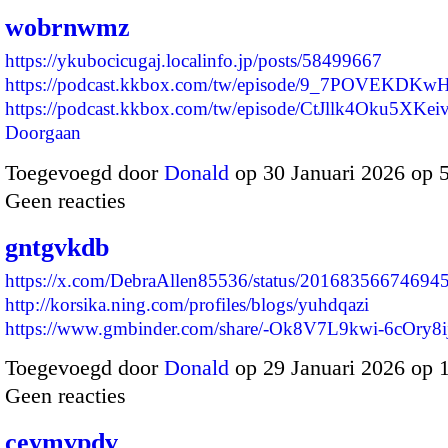
wobrnwmz
https://ykubocicugaj.localinfo.jp/posts/58499667
https://podcast.kkbox.com/tw/episode/9_7POVEKDKw
https://podcast.kkbox.com/tw/episode/CtJllk4Oku5XKe
Doorgaan
Toegevoegd door
Donald
op 30 Januari 2026 op 
Geen reacties
gntgvkdb
https://x.com/DebraAllen85536/status/20168356674694
http://korsika.ning.com/profiles/blogs/yuhdqazi
https://www.gmbinder.com/share/-Ok8V7L9kwi-6cOry8
Toegevoegd door
Donald
op 29 Januari 2026 op 
Geen reacties
ceymvpdv