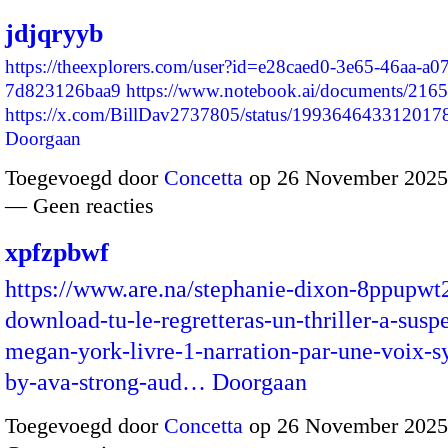
jdjqryyb
https://theexplorers.com/user?id=e28caed0-3e65-46aa-a0
7d823126baa9
https://www.notebook.ai/documents/216
https://x.com/BillDav2737805/status/19936464331201
Doorgaan
Toegevoegd door
Concetta
op 26 November 2025
— Geen reacties
xpfzpbwf
https://www.are.na/stephanie-dixon-8ppupwt
download-tu-le-regretteras-un-thriller-a-susp
megan-york-livre-1-narration-par-une-voix-sy
by-ava-strong-aud…
Doorgaan
Toegevoegd door
Concetta
op 26 November 2025