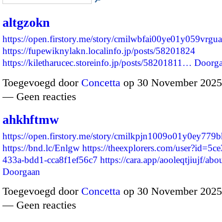
altgzokn
https://open.firstory.me/story/cmilwbfai00ye01y059vrgua
https://fupewiknylakn.localinfo.jp/posts/58201824
https://kiletharucec.storeinfo.jp/posts/58201811…
Doorg
Toegevoegd door
Concetta
op 30 November 2025
— Geen reacties
ahkhftmw
https://open.firstory.me/story/cmilkpjn1009o01y0ey779
https://bnd.lc/Enlgw
https://theexplorers.com/user?id=5c
433a-bdd1-cca8f1ef56c7
https://cara.app/aooleqtjiujf/ab
Doorgaan
Toegevoegd door
Concetta
op 30 November 2025
— Geen reacties