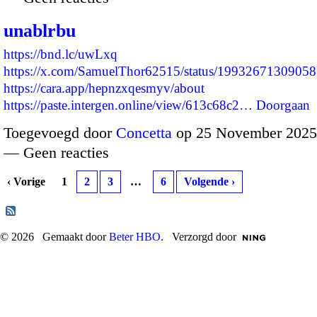
unablrbu
https://bnd.lc/uwLxq
https://x.com/SamuelThor62515/status/1993267130905
https://cara.app/hepnzxqesmyv/about
https://paste.intergen.online/view/613c68c2…
Doorgaan
Toegevoegd door
Concetta
op 25 November 2025
— Geen reacties
‹ Vorige
1
2
3
…
6
Volgende ›
© 2026 Gemaakt door
Beter HBO
. Verzorgd door