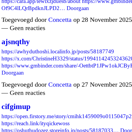
https://cara.app/lewlxzjduesb/about
https://www.gmbinder
Of9C4lLQrBpdknJLPD2…
Doorgaan
Toegevoegd door
Concetta
op 28 November 2025
— Geen reacties
ajsnqthy
https://awhyduthoshi.localinfo.jp/posts/58187749
https://x.com/ChristineH3329/status/199411424532436
https://www.gmbinder.com/share/-OettbtP1JPw1okJCB
Doorgaan
Toegevoegd door
Concetta
op 27 November 2025
— Geen reacties
cifgimup
https://open.firstory.me/story/cmihk1459009o0115047p
https://reach.link/ityqickewoss
https://oshuthudozez.storeinfo.jp/posts/58187033…
Door