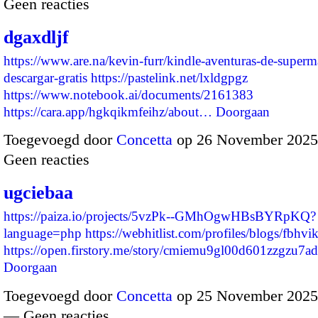
Geen reacties
dgaxdljf
https://www.are.na/kevin-furr/kindle-aventuras-de-superm
descargar-gratis
https://pastelink.net/lxldgpgz
https://www.notebook.ai/documents/2161383
https://cara.app/hgkqikmfeihz/about…
Doorgaan
Toegevoegd door
Concetta
op 26 November 2025
Geen reacties
ugciebaa
https://paiza.io/projects/5vzPk--GMhOgwHBsBYRpKQ?
language=php
https://webhitlist.com/profiles/blogs/fbhvi
https://open.firstory.me/story/cmiemu9gl00d601zzgzu
Doorgaan
Toegevoegd door
Concetta
op 25 November 2025
— Geen reacties