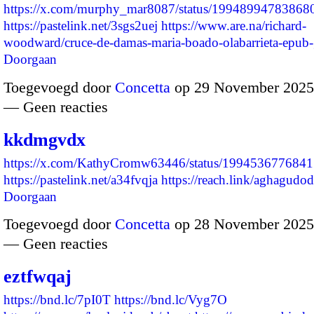
https://x.com/murphy_mar8087/status/19948994783868
https://pastelink.net/3sgs2uej
https://www.are.na/richard-
woodward/cruce-de-damas-maria-boado-olabarrieta-epub
Doorgaan
Toegevoegd door
Concetta
op 29 November 2025
— Geen reacties
kkdmgvdx
https://x.com/KathyCromw63446/status/199453677684
https://pastelink.net/a34fvqja
https://reach.link/aghagu
Doorgaan
Toegevoegd door
Concetta
op 28 November 2025
— Geen reacties
eztfwqaj
https://bnd.lc/7pI0T
https://bnd.lc/Vyg7O