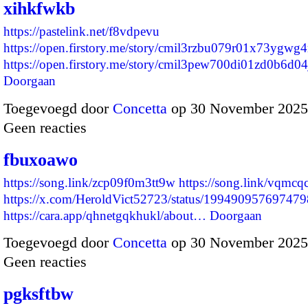
xihkfwkb
https://pastelink.net/f8vdpevu
https://open.firstory.me/story/cmil3rzbu079r01x73ygwg4
https://open.firstory.me/story/cmil3pew700di01zd0b6d0
Doorgaan
Toegevoegd door
Concetta
op 30 November 2025
Geen reacties
fbuxoawo
https://song.link/zcp09f0m3tt9w
https://song.link/vqmc
https://x.com/HeroldVict52723/status/19949095769747
https://cara.app/qhnetgqkhukl/about…
Doorgaan
Toegevoegd door
Concetta
op 30 November 2025
Geen reacties
pgksftbw