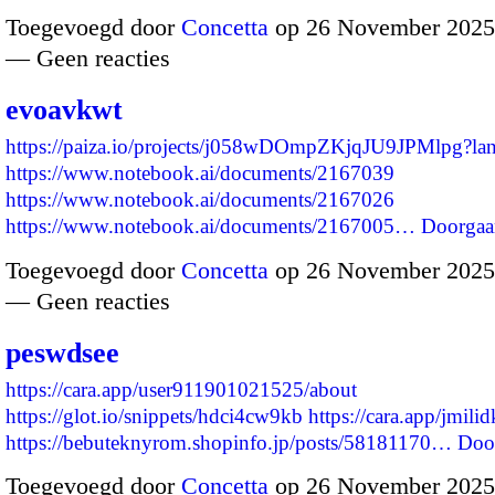
Toegevoegd door
Concetta
op 26 November 2025
— Geen reacties
evoavkwt
https://paiza.io/projects/j058wDOmpZKjqJU9JPMlpg?l
https://www.notebook.ai/documents/2167039
https://www.notebook.ai/documents/2167026
https://www.notebook.ai/documents/2167005…
Doorgaa
Toegevoegd door
Concetta
op 26 November 2025
— Geen reacties
peswdsee
https://cara.app/user911901021525/about
https://glot.io/snippets/hdci4cw9kb
https://cara.app/jmili
https://bebuteknyrom.shopinfo.jp/posts/58181170…
Doo
Toegevoegd door
Concetta
op 26 November 2025