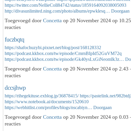
https://twitter.com/NellieColl84742/status/1859164092038005093
http://divasunlimited.ning.com/photo/albums/epwklesq…
Doorgaan
Toegevoegd door
Concetta
op 20 November 2024 op 10.2
reacties
fuczbqtq
https://shafochuzybi.pixnet.net/blog/post/168128332
https://podcast.kkbox.com/tw/episode/CmrnBIpId52GuVM72q
https://podcast.kkbox.com/tw/episode/Gk40ysLxGiNeomIk3z…
Do
Toegevoegd door
Concetta
op 20 November 2024 op 2.43
reacties
dccsjhwp
https://rihegekituse.exblog.jp/36878415/
https://pastelink.net/982btdj
https://www.notebook.ai/documents/1520610
https://webhitlist.com/profiles/blogs/nscabiyn…
Doorgaan
Toegevoegd door
Concetta
op 20 November 2024 op 0.03
reacties