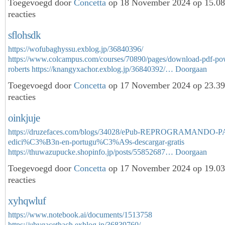
Toegevoegd door
Concetta
op 18 November 2024 op 15.0
reacties
sflohsdk
https://wofubaghyssu.exblog.jp/36840396/
https://www.colcampus.com/courses/70890/pages/download-pdf-pow
roberts
https://knangyxachor.exblog.jp/36840392/…
Doorgaan
Toegevoegd door
Concetta
op 17 November 2024 op 23.3
reacties
oinkjuje
https://druzefaces.com/blogs/34028/ePub-REPROGRAMANDO
edici%C3%B3n-en-portugu%C3%A9s-descargar-gratis
https://thuwazupucke.shopinfo.jp/posts/55852687…
Doorgaan
Toegevoegd door
Concetta
op 17 November 2024 op 19.0
reacties
xyhqwluf
https://www.notebook.ai/documents/1513758
https://ubyqacethach.exblog.jp/36839760/