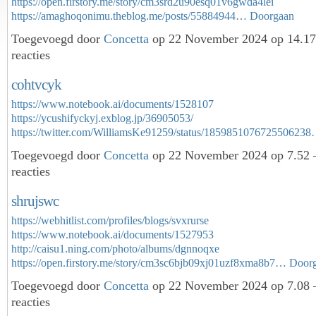
https://open.firstory.me/story/cm3srd2u90esq01v6gwda4lei
https://amaghoqonimu.theblog.me/posts/55884944…
Doorgaan
Toegevoegd door
Concetta
op 22 November 2024 op 14.1
reacties
cohtvcyk
https://www.notebook.ai/documents/1528107
https://ycushifyckyj.exblog.jp/36905053/
https://twitter.com/WilliamsKe91259/status/185985107672550623
Toegevoegd door
Concetta
op 22 November 2024 op 7.52
reacties
shrujswc
https://webhitlist.com/profiles/blogs/svxrurse
https://www.notebook.ai/documents/1527953
http://caisu1.ning.com/photo/albums/dgnnoqxe
https://open.firstory.me/story/cm3sc6bjb09xj01uzf8xma8b7…
Door
Toegevoegd door
Concetta
op 22 November 2024 op 7.08
reacties