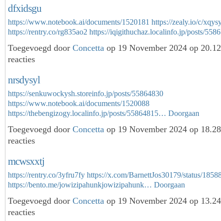
dfxidsgu
https://www.notebook.ai/documents/1520181
https://zealy.io/c/xqys
https://rentry.co/rg835ao2
https://iqigithuchaz.localinfo.jp/posts/5
Toegevoegd door
Concetta
op 19 November 2024 op 20.1
reacties
nrsdysyl
https://senkuwockysh.storeinfo.jp/posts/55864830
https://www.notebook.ai/documents/1520088
https://thebengizogy.localinfo.jp/posts/55864815…
Doorgaan
Toegevoegd door
Concetta
op 19 November 2024 op 18.2
reacties
mcwsxxtj
https://rentry.co/3yfru7fy
https://x.com/BarnettJos30179/status/18
https://bento.me/jowizipahunkjowizipahunk…
Doorgaan
Toegevoegd door
Concetta
op 19 November 2024 op 13.2
reacties