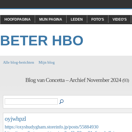
HOOFDPAGINA
MIJN PAGINA
LEDEN
FOTO'S
VIDEO'S
BETER HBO
Alle blog-berichten
Mijn blog
Blog van Concetta – Archief November 2024
(93)
oyjwhpzl
https://oxyshudygham.storeinfo.jp/posts/55884930