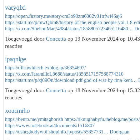
vaeyqlxi
https://open.firstory.me/story/cm3o90zm6002v01trfwi46aj6
https://start.me/p/mwQbm8/history-of-the-english-people-vol-1-8-edi
https://x.com/SheltonMar74984/status/1858805723465216480…
Do
Toegevoegd door
Concetta
op 19 November 2024 op 10.4
reacties
ipaqnlge
https://uficawhijech.exblog.jp/36854697/
https://x.com/JaramilloL8668/status/1858517157568774310
https://start.me/p/xj09On/download-pdf-god-of-war-by-rina-kent…
Toegevoegd door
Concetta
op 18 November 2024 op 15.3
reacties
xoucmrho
https://bento.me/ymitaghorish
https://riknughabyfu.theblog.me/post
https://www.notebook.ai/documents/1516807
https://usheghodywof.shopinfo.jp/posts/55857731…
Doorgaan