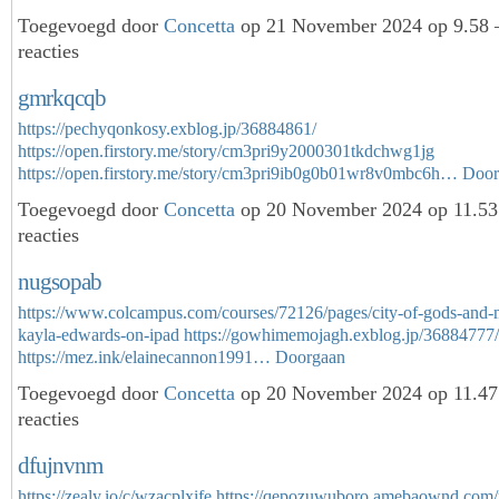
Toegevoegd door
Concetta
op 21 November 2024 op 9.58
reacties
gmrkqcqb
https://pechyqonkosy.exblog.jp/36884861/
https://open.firstory.me/story/cm3pri9y2000301tkdchwg1jg
https://open.firstory.me/story/cm3pri9ib0g0b01wr8v0mbc6h…
Door
Toegevoegd door
Concetta
op 20 November 2024 op 11.5
reacties
nugsopab
https://www.colcampus.com/courses/72126/pages/city-of-gods-and-
kayla-edwards-on-ipad
https://gowhimemojagh.exblog.jp/36884777/
https://mez.ink/elainecannon1991…
Doorgaan
Toegevoegd door
Concetta
op 20 November 2024 op 11.4
reacties
dfujnvnm
https://zealy.io/c/wzacplxife
https://qepozuwuboro.amebaownd.com/