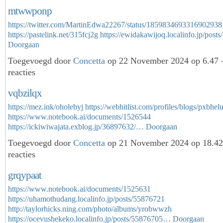
mtwwponp
https://twitter.com/MartinEdwa22267/status/1859834693316902938
https://pastelink.net/315fcj2g
https://ewidakawijoq.localinfo.jp/pos
Doorgaan
Toegevoegd door
Concetta
op 22 November 2024 op 6.47
reacties
vqbzilqx
https://mez.ink/oholebyj
https://webhitlist.com/profiles/blogs/pxbhe
https://www.notebook.ai/documents/1526544
https://ickiwiwajata.exblog.jp/36897632/…
Doorgaan
Toegevoegd door
Concetta
op 21 November 2024 op 18.4
reacties
grqypaat
https://www.notebook.ai/documents/1525631
https://uhamothudang.localinfo.jp/posts/55876721
http://taylorhicks.ning.com/photo/albums/yrobwwzh
https://ocevushekeko.localinfo.jp/posts/55876705…
Doorgaan