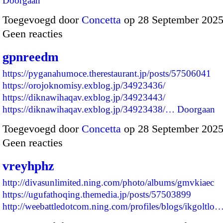
Doorgaan
Toegevoegd door
Concetta
op 28 September 2025
Geen reacties
gpnreedm
https://pyganahumoce.therestaurant.jp/posts/57506041
https://orojoknomisy.exblog.jp/34923436/
https://diknawihaqav.exblog.jp/34923443/
https://diknawihaqav.exblog.jp/34923438/…
Doorgaan
Toegevoegd door
Concetta
op 28 September 2025
Geen reacties
vreyhphz
http://divasunlimited.ning.com/photo/albums/gmvkiaec
https://ugufathoqing.themedia.jp/posts/57503899
http://weebattledotcom.ning.com/profiles/blogs/ikgoltlo