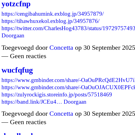
yotzcfnp
https://cengibahumink.exblog.jp/34957879/
https://tihawhuxekol.exblog.jp/34957876/
https://twitter.com/CharlesHog43783/status/19729757
Doorgaan
Toegevoegd door
Concetta
op 30 September 2025
— Geen reacties
wucfqfug
https://www.gmbinder.com/share/-OaOuPRcQdE2HvU7
https://www.gmbinder.com/share/-OaOuOJACUX0EPFc
https://zulyrockigis.storeinfo.jp/posts/57518469
https://band.link/JCEu4…
Doorgaan
Toegevoegd door
Concetta
op 30 September 2025
— Geen reacties