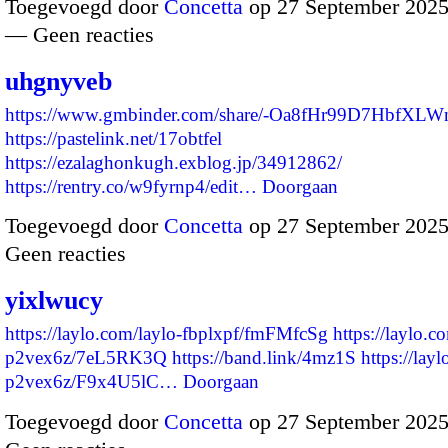
Toegevoegd door
Concetta
op 27 September 2025
— Geen reacties
uhgnyveb
https://www.gmbinder.com/share/-Oa8fHr99D7HbfXLW
https://pastelink.net/17obtfel
https://ezalaghonkugh.exblog.jp/34912862/
https://rentry.co/w9fyrnp4/edit…
Doorgaan
Toegevoegd door
Concetta
op 27 September 2025
Geen reacties
yixlwucy
https://laylo.com/laylo-fbplxpf/fmFMfcSg
https://laylo.c
p2vex6z/7eL5RK3Q
https://band.link/4mz1S
https://lay
p2vex6z/F9x4U5lC…
Doorgaan
Toegevoegd door
Concetta
op 27 September 2025