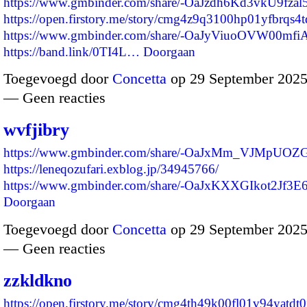
https://www.gmbinder.com/share/-OaJzdh6Kd3vkU9fzal
https://open.firstory.me/story/cmg4z9q3100hp01yfbrqs4
https://www.gmbinder.com/share/-OaJyViuoOVW00mfi
https://band.link/0TI4L…
Doorgaan
Toegevoegd door
Concetta
op 29 September 2025
— Geen reacties
wvfjibry
https://www.gmbinder.com/share/-OaJxMm_VJMpUOZ
https://leneqozufari.exblog.jp/34945766/
https://www.gmbinder.com/share/-OaJxKXXGIkot2Jf3E
Doorgaan
Toegevoegd door
Concetta
op 29 September 2025
— Geen reacties
zzkldkno
https://open.firstory.me/story/cmg4th49k00fl01v94yatdt0