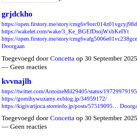
grjdckho
https://open.firstory.me/story/cmg6v9orc014z01vgcyj98
https://wakelet.com/wake/3_Ke_BGEfDsojWxbKeIYt
https://open.firstory.me/story/cmg6vafg5006e01vc238g
Doorgaan
Toegevoegd door
Concetta
op 30 September 2025
— Geen reacties
kvvnajlh
https://twitter.com/AntoineMil29405/status/197299791
https://gomihywuzamy.exblog.jp/34959172/
https://kigivarijoca.storeinfo.jp/posts/57519095…
Doorg
Toegevoegd door
Concetta
op 30 September 2025
— Geen reacties