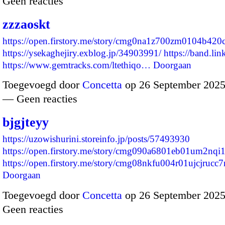
Geen reacties
zzzaoskt
https://open.firstory.me/story/cmg0na1z700zm0104b420
https://ysekaghejiry.exblog.jp/34903991/
https://band.lin
https://www.gemtracks.com/ltethiqo…
Doorgaan
Toegevoegd door
Concetta
op 26 September 2025
— Geen reacties
bjgjteyy
https://uzowishurini.storeinfo.jp/posts/57493930
https://open.firstory.me/story/cmg090a6801eb01um2nqi
https://open.firstory.me/story/cmg08nkfu004r01ujcjruc
Doorgaan
Toegevoegd door
Concetta
op 26 September 2025
Geen reacties