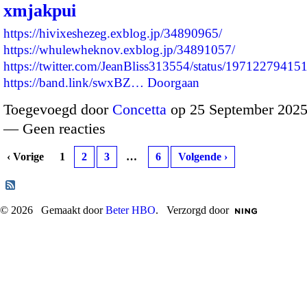
xmjakpui
https://hivixeshezeg.exblog.jp/34890965/
https://whulewheknov.exblog.jp/34891057/
https://twitter.com/JeanBliss313554/status/1971227941
https://band.link/swxBZ…
Doorgaan
Toegevoegd door
Concetta
op 25 September 2025
— Geen reacties
‹ Vorige
1
2
3
…
6
Volgende ›
© 2026 Gemaakt door
Beter HBO
. Verzorgd door