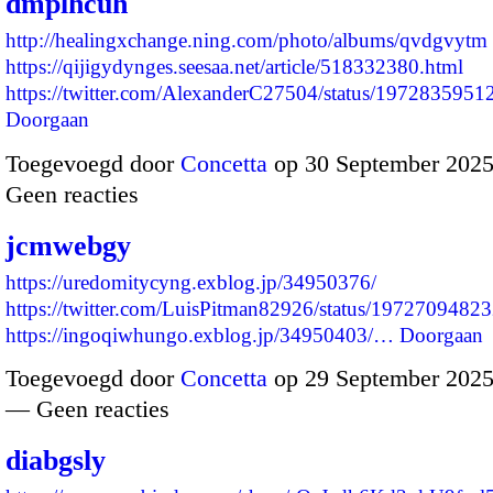
dmplhcuh
http://healingxchange.ning.com/photo/albums/qvdgvytm
https://qijigydynges.seesaa.net/article/518332380.html
https://twitter.com/AlexanderC27504/status/19728359
Doorgaan
Toegevoegd door
Concetta
op 30 September 2025
Geen reacties
jcmwebgy
https://uredomitycyng.exblog.jp/34950376/
https://twitter.com/LuisPitman82926/status/197270948
https://ingoqiwhungo.exblog.jp/34950403/…
Doorgaan
Toegevoegd door
Concetta
op 29 September 2025
— Geen reacties
diabgsly