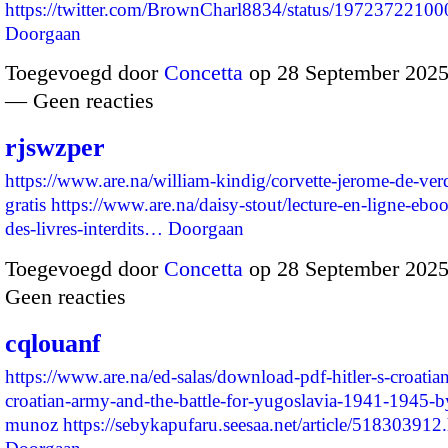
https://twitter.com/BrownCharl8834/status/197237221
Doorgaan
Toegevoegd door
Concetta
op 28 September 2025
— Geen reacties
rjswzper
https://www.are.na/william-kindig/corvette-jerome-de-ver
gratis
https://www.are.na/daisy-stout/lecture-en-ligne-ebook
des-livres-interdits…
Doorgaan
Toegevoegd door
Concetta
op 28 September 2025
Geen reacties
cqlouanf
https://www.are.na/ed-salas/download-pdf-hitler-s-croatian
croatian-army-and-the-battle-for-yugoslavia-1941-1945-b
munoz
https://sebykapufaru.seesaa.net/article/51830391