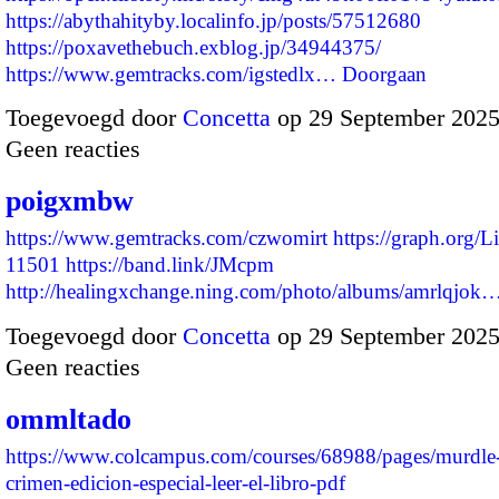
https://abythahityby.localinfo.jp/posts/57512680
https://poxavethebuch.exblog.jp/34944375/
https://www.gemtracks.com/igstedlx…
Doorgaan
Toegevoegd door
Concetta
op 29 September 2025
Geen reacties
poigxmbw
https://www.gemtracks.com/czwomirt
https://graph.org/L
11501
https://band.link/JMcpm
http://healingxchange.ning.com/photo/albums/amrlqjok
Toegevoegd door
Concetta
op 29 September 2025
Geen reacties
ommltado
https://www.colcampus.com/courses/68988/pages/murdle-r
crimen-edicion-especial-leer-el-libro-pdf