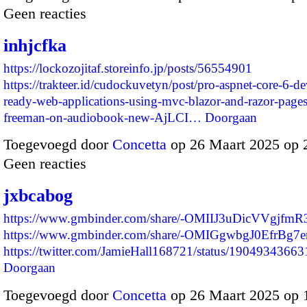
Geen reacties
inhjcfka
https://lockozojitaf.storeinfo.jp/posts/56554901
https://trakteer.id/cudockuvetyn/post/pro-aspnet-core-6-d
ready-web-applications-using-mvc-blazor-and-razor-page
freeman-on-audiobook-new-AjLCI…
Doorgaan
Toegevoegd door
Concetta
op 26 Maart 2025 op
Geen reacties
jxbcabog
https://www.gmbinder.com/share/-OMIIJ3uDicVVgjfmR
https://www.gmbinder.com/share/-OMIGgwbgJ0EfrBg7
https://twitter.com/JamieHall168721/status/19049343
Doorgaan
Toegevoegd door
Concetta
op 26 Maart 2025 op