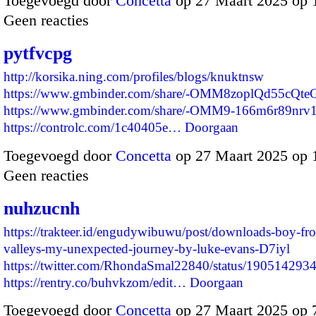
Toegevoegd door
Concetta
op 27 Maart 2025 op
Geen reacties
pytfvcpg
http://korsika.ning.com/profiles/blogs/knuktnsw
https://www.gmbinder.com/share/-OMM8zoplQd55cQt
https://www.gmbinder.com/share/-OMM9-166m6r89nrv
https://controlc.com/1c40405e…
Doorgaan
Toegevoegd door
Concetta
op 27 Maart 2025 op 
Geen reacties
nuhzucnh
https://trakteer.id/engudywibuwu/post/downloads-boy-fr
valleys-my-unexpected-journey-by-luke-evans-D7iyl
https://twitter.com/RhondaSmal22840/status/19051429
https://rentry.co/buhvkzom/edit…
Doorgaan
Toegevoegd door
Concetta
op 27 Maart 2025 op 