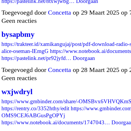
https://pastelink.net/8txwjwbg…
Doorgaan
Toegevoegd door
Concetta
op 29 Maart 2025 op 
Geen reacties
bysapbmy
https://trakteer.id/xamikangujaj/post/pdf-download-radio-
alice-oseman-IEmgG
https://www.notebook.ai/document
https://pastelink.net/pr92jyfd…
Doorgaan
Toegevoegd door
Concetta
op 28 Maart 2025 op
Geen reacties
wxjwdryl
https://www.gmbinder.com/share/-OMSBvx6VHVQKm
https://rentry.co/3352hthy/edit
https://www.gmbinder.com
OMS9CEJ6ABGusPgOPYj
https://www.notebook.ai/documents/1747043…
Doorgaa