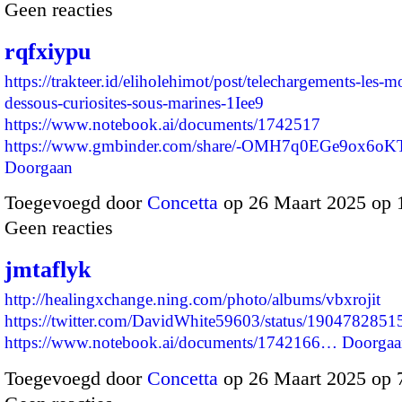
Geen reacties
rqfxiypu
https://trakteer.id/eliholehimot/post/telechargements-les-
dessous-curiosites-sous-marines-1Iee9
https://www.notebook.ai/documents/1742517
https://www.gmbinder.com/share/-OMH7q0EGe9ox6
Doorgaan
Toegevoegd door
Concetta
op 26 Maart 2025 op 
Geen reacties
jmtaflyk
http://healingxchange.ning.com/photo/albums/vbxrojit
https://twitter.com/DavidWhite59603/status/190478285
https://www.notebook.ai/documents/1742166…
Doorgaa
Toegevoegd door
Concetta
op 26 Maart 2025 op 