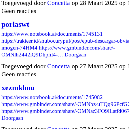
Toegevoegd door
Concetta
op 28 Maart 2025 op
Geen reacties
porlaswt
https://www.notebook.ai/documents/1745131
https://trakteer.id/shubocurypul/post/epub-descargar-obvi
imogen-74HM4
https://www.gmbinder.com/share/-
OMNlh2442iQ9DhphI4-…
Doorgaan
Toegevoegd door
Concetta
op 27 Maart 2025 op
Geen reacties
xezmkhnu
https://www.notebook.ai/documents/1745082
https://www.gmbinder.com/share/-OMNbz-uTQq96PcfG
https://www.gmbinder.com/share/-OMNaz3FO9lLatfd0
Doorgaan