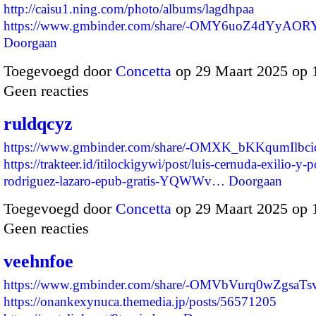
http://caisu1.ning.com/photo/albums/lagdhpaa
https://www.gmbinder.com/share/-OMY6uoZ4dYyAO
Doorgaan
Toegevoegd door
Concetta
op 29 Maart 2025 op
Geen reacties
ruldqcyz
https://www.gmbinder.com/share/-OMXK_bKKqumIlbc
https://trakteer.id/itilockigywi/post/luis-cernuda-exilio-y-p
rodriguez-lazaro-epub-gratis-YQWWv…
Doorgaan
Toegevoegd door
Concetta
op 29 Maart 2025 op
Geen reacties
veehnfoe
https://www.gmbinder.com/share/-OMVbVurq0wZgsaTs
https://onankexynuca.themedia.jp/posts/56571205