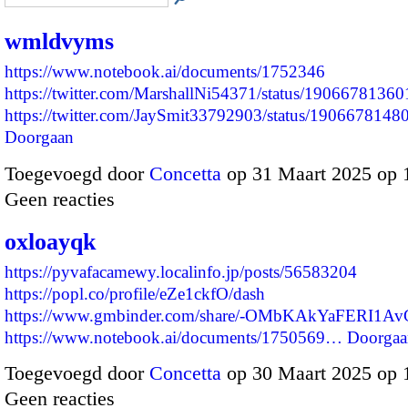
wmldvyms
https://www.notebook.ai/documents/1752346
https://twitter.com/MarshallNi54371/status/190667813
https://twitter.com/JaySmit33792903/status/19066781
Doorgaan
Toegevoegd door
Concetta
op 31 Maart 2025 op
Geen reacties
oxloayqk
https://pyvafacamewy.localinfo.jp/posts/56583204
https://popl.co/profile/eZe1ckfO/dash
https://www.gmbinder.com/share/-OMbKAkYaFERI1Av
https://www.notebook.ai/documents/1750569…
Doorgaa
Toegevoegd door
Concetta
op 30 Maart 2025 op
Geen reacties