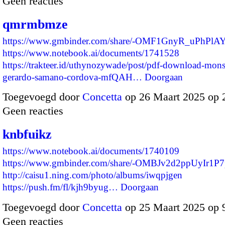
Geen reacties
qmrmbmze
https://www.gmbinder.com/share/-OMF1GnyR_uPhPlA
https://www.notebook.ai/documents/1741528
https://trakteer.id/uthynozywade/post/pdf-download-monst
gerardo-samano-cordova-mfQAH…
Doorgaan
Toegevoegd door
Concetta
op 26 Maart 2025 op 
Geen reacties
knbfuikz
https://www.notebook.ai/documents/1740109
https://www.gmbinder.com/share/-OMBJv2d2ppUyIr1P
http://caisu1.ning.com/photo/albums/iwqpjgen
https://push.fm/fl/kjh9byug…
Doorgaan
Toegevoegd door
Concetta
op 25 Maart 2025 op 
Geen reacties