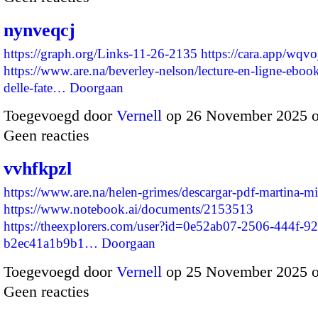
nynveqcj
https://graph.org/Links-11-26-2135
https://cara.app/wqvo
https://www.are.na/beverley-nelson/lecture-en-ligne-ebook
delle-fate…
Doorgaan
Toegevoegd door
Vernell
op 26 November 2025 
Geen reacties
vvhfkpzl
https://www.are.na/helen-grimes/descargar-pdf-martina-mi
https://www.notebook.ai/documents/2153513
https://theexplorers.com/user?id=0e52ab07-2506-444f-92
b2ec41a1b9b1…
Doorgaan
Toegevoegd door
Vernell
op 25 November 2025 
Geen reacties