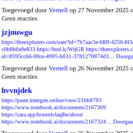
Toegevoegd door
Vernell
op 27 November 2025 
Geen reacties
jzjnuwgu
https://theexplorers.com/user?id=7b7aac3e-68ff-4250-8f3
c0b8b0a9e833
https://bnd.lc/WtjGR
https://theexplorers.
id=8595cc66-00ce-4995-b031-3781270874d3…
Doorga
Toegevoegd door
Vernell
op 26 November 2025 
Geen reacties
hvvnjdek
https://paste.intergen.online/view/21bb8793
https://www.notebook.ai/documents/2167309
https://cara.app/honmlvlaqlhe/about
https://www.notebook.ai/documents/2167324…
Doorgaa