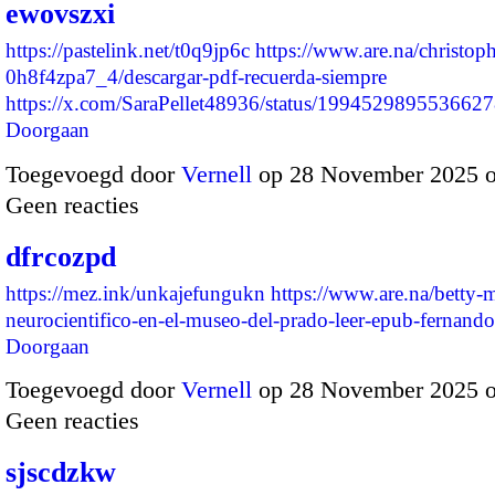
ewovszxi
https://pastelink.net/t0q9jp6c
https://www.are.na/christop
0h8f4zpa7_4/descargar-pdf-recuerda-siempre
https://x.com/SaraPellet48936/status/19945298955366
Doorgaan
Toegevoegd door
Vernell
op 28 November 2025 
Geen reacties
dfrcozpd
https://mez.ink/unkajefungukn
https://www.are.na/betty-
neurocientifico-en-el-museo-del-prado-leer-epub-fernand
Doorgaan
Toegevoegd door
Vernell
op 28 November 2025 
Geen reacties
sjscdzkw