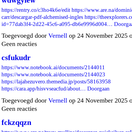
wdwgylew
https://rentry.co/c3ho4k6e/edit
https://www.are.na/domini
carr/descargar-pdf-alchemised-ingles
https://theexplorers.
id=77dab3f4-2d22-45c6-a095-db6e9996d004…
Doorga
Toegevoegd door
Vernell
op 24 November 2025 
Geen reacties
csfukudr
https://www.notebook.ai/documents/2144011
https://www.notebook.ai/documents/2144023
https://lajahezuvero.themedia.jp/posts/58163958
https://cara.app/hisvvseacfud/about…
Doorgaan
Toegevoegd door
Vernell
op 24 November 2025 
Geen reacties
fckzqqzn