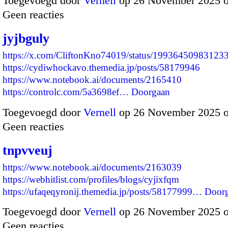
Toegevoegd door
Vernell
op 26 November 2025 
Geen reacties
jyjbguly
https://x.com/CliftonKno74019/status/19936450983123
https://cydiwhockavo.themedia.jp/posts/58179946
https://www.notebook.ai/documents/2165410
https://controlc.com/5a3698ef…
Doorgaan
Toegevoegd door
Vernell
op 26 November 2025 
Geen reacties
tnpvveuj
https://www.notebook.ai/documents/2163039
https://webhitlist.com/profiles/blogs/cyjixfqm
https://ufaqeqyronij.themedia.jp/posts/58177999…
Door
Toegevoegd door
Vernell
op 26 November 2025 
Geen reacties