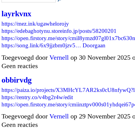
layrkvnx
https://mez.ink/ugawhelorojy
https://edebaghotynu.storeinfo.jp/posts/58200201
https://open.firstory.me/story/cmil8ymzd07gl01x7bc630
https://song.link/6x9jjzbm0jzv5…
Doorgaan
Toegevoegd door
Vernell
op 30 November 2025 
Geen reacties
obbirvdg
https://paiza.io/projects/X3MHcYL7AR2ks0cU8nfywQ?
https://rentry.co/v4bg2r4w/edit
https://open.firstory.me/story/cmiinztpv000s01yhdqei6
Toegevoegd door
Vernell
op 29 November 2025 
Geen reacties