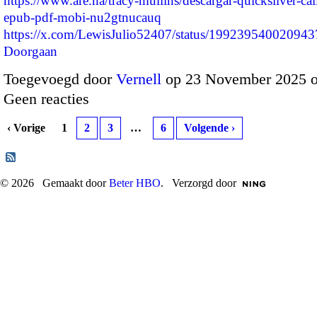
https://www.are.na/tracy-mullins/descargar-quicksilver-call
epub-pdf-mobi-nu2gtnucauq
https://x.com/LewisJulio52407/status/1992395400209
Doorgaan
Toegevoegd door
Vernell
op 23 November 2025 
Geen reacties
‹ Vorige
1
2
3
…
6
Volgende ›
© 2026 Gemaakt door
Beter HBO
. Verzorgd door