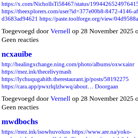
https://x.com/NichollsTi58467/status/199442652497641
https://theexplorers.com/user?id=377e00b8-8472-4146-af
d3683ad94621
https://paste.toolforge.org/view/04d958
Toegevoegd door
Vernell
op 28 November 2025 
Geen reacties
ncxauibe
http://healingxchange.ning.com/photo/albums/oxwxainr
https://mez.ink/thecelivymash
https://lychuqugahith.therestaurant.jp/posts/58192275
https://cara.app/pwxrlqlzlwwq/about…
Doorgaan
Toegevoegd door
Vernell
op 28 November 2025 
Geen reacties
mwdbochs
https://mez.ink/isowhuvoluss
https://www.are.na/yoko-