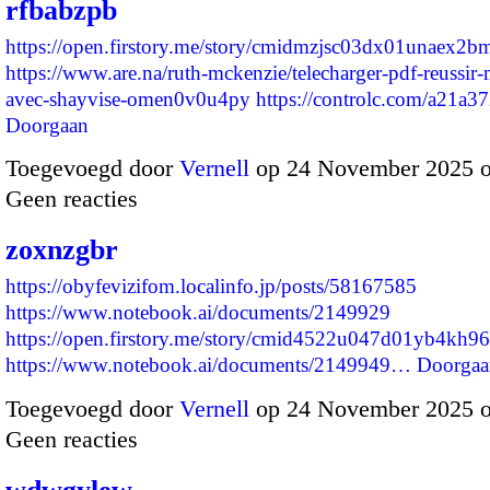
rfbabzpb
https://open.firstory.me/story/cmidmzjsc03dx01unaex2
https://www.are.na/ruth-mckenzie/telecharger-pdf-reussir
avec-shayvise-omen0v0u4py
https://controlc.com/a21a
Doorgaan
Toegevoegd door
Vernell
op 24 November 2025 
Geen reacties
zoxnzgbr
https://obyfevizifom.localinfo.jp/posts/58167585
https://www.notebook.ai/documents/2149929
https://open.firstory.me/story/cmid4522u047d01yb4kh9
https://www.notebook.ai/documents/2149949…
Doorgaa
Toegevoegd door
Vernell
op 24 November 2025 
Geen reacties