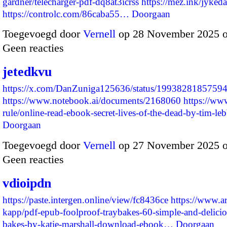
gardner/telecharger-pdf-dq8at3icrss
https://mez.ink/jyked
https://controlc.com/86caba55…
Doorgaan
Toegevoegd door
Vernell
op 28 November 2025 
Geen reacties
jetedkvu
https://x.com/DanZuniga125636/status/1993828185759
https://www.notebook.ai/documents/2168060
https://ww
rule/online-read-ebook-secret-lives-of-the-dead-by-tim-
Doorgaan
Toegevoegd door
Vernell
op 27 November 2025 
Geen reacties
vdioipdn
https://paste.intergen.online/view/fc8436ce
https://www.ar
kapp/pdf-epub-foolproof-traybakes-60-simple-and-delicio
bakes-by-katie-marshall-download-ebook…
Doorgaan