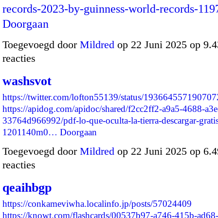
records-2023-by-guinness-world-records-1
Doorgaan
Toegevoegd door
Mildred
op 22 Juni 2025 op 9.
reacties
washsvot
https://twitter.com/lofton55139/status/19366455719070
https://apidog.com/apidoc/shared/f2cc2ff2-a9a5-4688-a3e
33764d966992/pdf-lo-que-oculta-la-tierra-descargar-grati
1201140m0…
Doorgaan
Toegevoegd door
Mildred
op 22 Juni 2025 op 6.
reacties
qeaihbgp
https://conkameviwha.localinfo.jp/posts/57024409
https://knowt.com/flashcards/00537b97-a746-415b-ad68