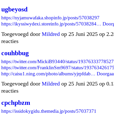
ugbeyosd
https://nyjamuwafaka.shopinfo.jp/posts/57038297
https://ikyssiwydexi.storeinfo.jp/posts/57038284…
Door
Toegevoegd door
Mildred
op 25 Juni 2025 op 2.
reacties
couhbbug
https://twitter.com/MickiB93440/status/1937633377852
https://twitter.com/FranklinSm9697/status/1937634261
http://caisu1.ning.com/photo/albums/yjrpfdab…
Doorgaa
Toegevoegd door
Mildred
op 25 Juni 2025 op 0.
reacties
cpchpbzm
https://issidokygidu.themedia.jp/posts/57037371