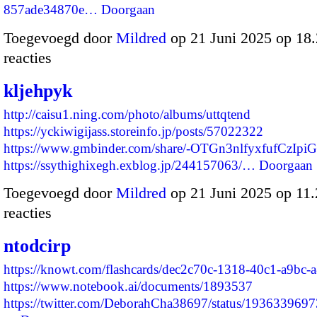
857ade34870e…
Doorgaan
Toegevoegd door
Mildred
op 21 Juni 2025 op 18
reacties
kljehpyk
http://caisu1.ning.com/photo/albums/uttqtend
https://yckiwigijass.storeinfo.jp/posts/57022322
https://www.gmbinder.com/share/-OTGn3nlfyxfufCzIpiG
https://ssythighixegh.exblog.jp/244157063/…
Doorgaan
Toegevoegd door
Mildred
op 21 Juni 2025 op 11
reacties
ntodcirp
https://knowt.com/flashcards/dec2c70c-1318-40c1-a9bc
https://www.notebook.ai/documents/1893537
https://twitter.com/DeborahCha38697/status/19363396