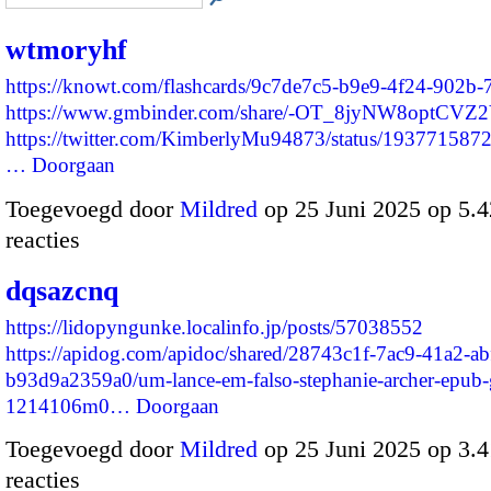
wtmoryhf
https://knowt.com/flashcards/9c7de7c5-b9e9-4f24-902b
https://www.gmbinder.com/share/-OT_8jyNW8optCVZ
https://twitter.com/KimberlyMu94873/status/19377158
…
Doorgaan
Toegevoegd door
Mildred
op 25 Juni 2025 op 5.
reacties
dqsazcnq
https://lidopyngunke.localinfo.jp/posts/57038552
https://apidog.com/apidoc/shared/28743c1f-7ac9-41a2-ab
b93d9a2359a0/um-lance-em-falso-stephanie-archer-epub-g
1214106m0…
Doorgaan
Toegevoegd door
Mildred
op 25 Juni 2025 op 3.
reacties