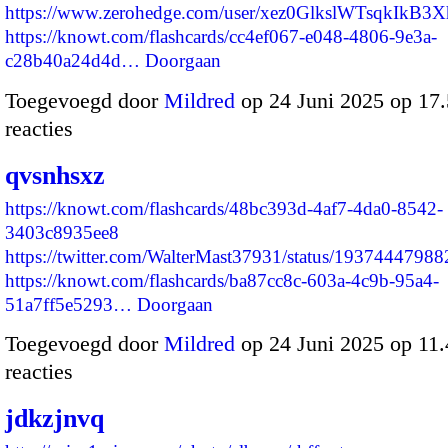
https://www.zerohedge.com/user/xez0GlkslWTsqkIkB
https://knowt.com/flashcards/cc4ef067-e048-4806-9e3a-
c28b40a24d4d…
Doorgaan
Toegevoegd door
Mildred
op 24 Juni 2025 op 17
reacties
qvsnhsxz
https://knowt.com/flashcards/48bc393d-4af7-4da0-8542-
3403c8935ee8
https://twitter.com/WalterMast37931/status/193744479
https://knowt.com/flashcards/ba87cc8c-603a-4c9b-95a4-
51a7ff5e5293…
Doorgaan
Toegevoegd door
Mildred
op 24 Juni 2025 op 11
reacties
jdkzjnvq