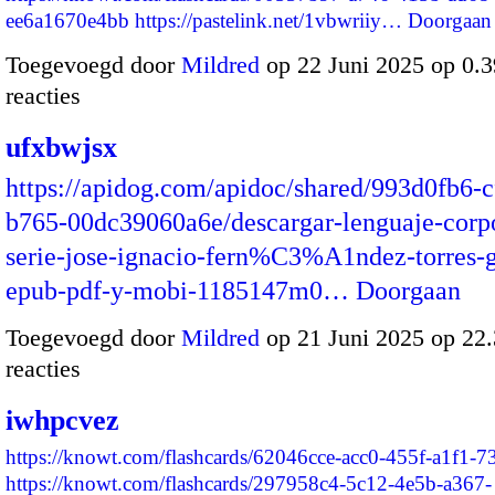
ee6a1670e4bb
https://pastelink.net/1vbwriiy…
Doorgaan
Toegevoegd door
Mildred
op 22 Juni 2025 op 0.
reacties
ufxbwjsx
https://apidog.com/apidoc/shared/993d0fb6-
b765-00dc39060a6e/descargar-lenguaje-corpo
serie-jose-ignacio-fern%C3%A1ndez-torres-g
epub-pdf-y-mobi-1185147m0…
Doorgaan
Toegevoegd door
Mildred
op 21 Juni 2025 op 22
reacties
iwhpcvez
https://knowt.com/flashcards/62046cce-acc0-455f-a1f1-
https://knowt.com/flashcards/297958c4-5c12-4e5b-a367-