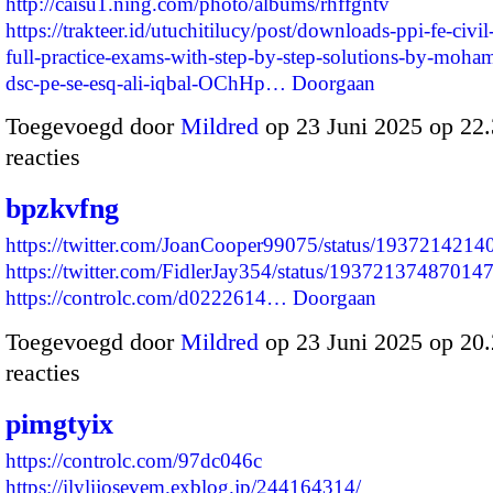
http://caisu1.ning.com/photo/albums/rhffgntv
https://trakteer.id/utuchitilucy/post/downloads-ppi-fe-civi
full-practice-exams-with-step-by-step-solutions-by-moha
dsc-pe-se-esq-ali-iqbal-OChHp…
Doorgaan
Toegevoegd door
Mildred
op 23 Juni 2025 op 22
reacties
bpzkvfng
https://twitter.com/JoanCooper99075/status/193721421
https://twitter.com/FidlerJay354/status/19372137487014
https://controlc.com/d0222614…
Doorgaan
Toegevoegd door
Mildred
op 23 Juni 2025 op 20
reacties
pimgtyix
https://controlc.com/97dc046c
https://ilylijosevem.exblog.jp/244164314/