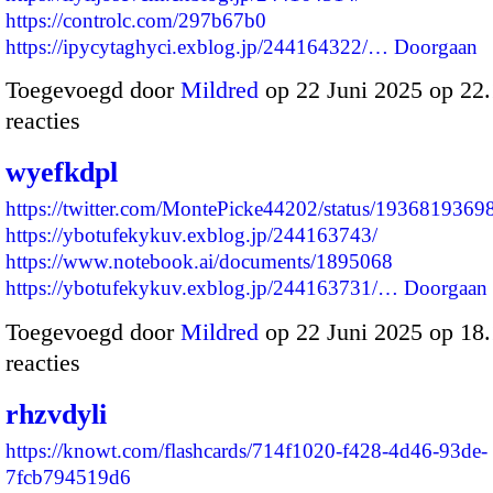
https://controlc.com/297b67b0
https://ipycytaghyci.exblog.jp/244164322/…
Doorgaan
Toegevoegd door
Mildred
op 22 Juni 2025 op 22
reacties
wyefkdpl
https://twitter.com/MontePicke44202/status/193681936
https://ybotufekykuv.exblog.jp/244163743/
https://www.notebook.ai/documents/1895068
https://ybotufekykuv.exblog.jp/244163731/…
Doorgaan
Toegevoegd door
Mildred
op 22 Juni 2025 op 18
reacties
rhzvdyli
https://knowt.com/flashcards/714f1020-f428-4d46-93de-
7fcb794519d6