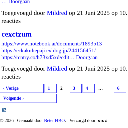
…
Doorgaan
Toegevoegd door
Mildred
op 21 Juni 2025 op 10
reacties
cexctzum
https://www.notebook.ai/documents/1893513
https://eckakuhepaji.exblog.jp/244156451/
https://rentry.co/h73xd5xd/edit…
Doorgaan
Toegevoegd door
Mildred
op 21 Juni 2025 op 10
reacties
‹ Vorige
1
2
3
4
…
6
Volgende ›
© 2026 Gemaakt door
Beter HBO
. Verzorgd door