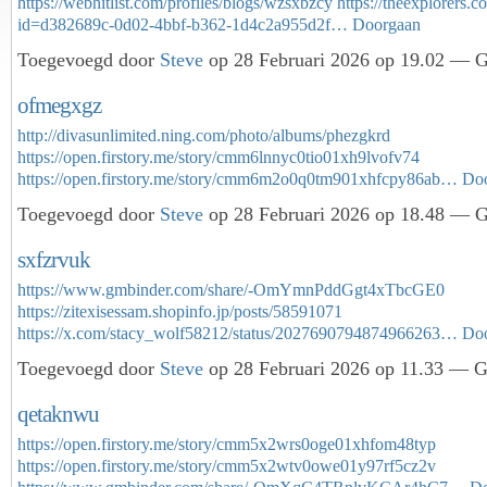
https://webhitlist.com/profiles/blogs/wzsxbzcy
https://theexplorers.c
id=d382689c-0d02-4bbf-b362-1d4c2a955d2f…
Doorgaan
Toegevoegd door
Steve
op 28 Februari 2026 op 19.02 — Ge
ofmegxgz
http://divasunlimited.ning.com/photo/albums/phezgkrd
https://open.firstory.me/story/cmm6lnnyc0tio01xh9lvofv74
https://open.firstory.me/story/cmm6m2o0q0tm901xhfcpy86ab…
Do
Toegevoegd door
Steve
op 28 Februari 2026 op 18.48 — Ge
sxfzrvuk
https://www.gmbinder.com/share/-OmYmnPddGgt4xTbcGE0
https://zitexisessam.shopinfo.jp/posts/58591071
https://x.com/stacy_wolf58212/status/2027690794874966263…
Do
Toegevoegd door
Steve
op 28 Februari 2026 op 11.33 — Ge
qetaknwu
https://open.firstory.me/story/cmm5x2wrs0oge01xhfom48typ
https://open.firstory.me/story/cmm5x2wtv0owe01y97rf5cz2v