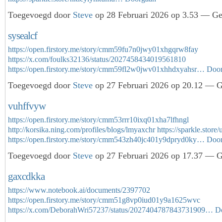
Toegevoegd door
Steve
op 28 Februari 2026 op 3.53 — Gee
sysealcf
https://open.firstory.me/story/cmm59fu7n0jwy01xhgqrw8fay
https://x.com/foulks32136/status/2027458434019561810
https://open.firstory.me/story/cmm59fl2w0jwv01xhhdxyahsr…
Doo
Toegevoegd door
Steve
op 27 Februari 2026 op 20.12 — Ge
vuhffvyw
https://open.firstory.me/story/cmm53rrr10ixq01xha7lfhngl
http://korsika.ning.com/profiles/blogs/lmyaxchr
https://sparkle.stor
https://open.firstory.me/story/cmm543zh40jc401y9dpryd0ky…
Doo
Toegevoegd door
Steve
op 27 Februari 2026 op 17.37 — Ge
gaxcdkka
https://www.notebook.ai/documents/2397702
https://open.firstory.me/story/cmm51g8vp0iud01y9a1625wvc
https://x.com/DeborahWri57237/status/2027404787843731909…
D