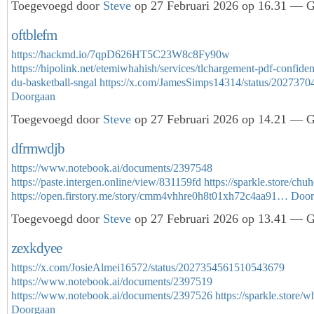
Toegevoegd door
Steve
op 27 Februari 2026 op 16.31 — Ge
oftblefm
https://hackmd.io/7qpD626HT5C23W8c8Fy90w
https://hipolink.net/etemiwhahish/services/tlchargement-pdf-confide
du-basketball-sngal
https://x.com/JamesSimps14314/status/20273
Doorgaan
Toegevoegd door
Steve
op 27 Februari 2026 op 14.21 — Ge
dfrmwdjb
https://www.notebook.ai/documents/2397548
https://paste.intergen.online/view/831159fd
https://sparkle.store/chu
https://open.firstory.me/story/cmm4vhhre0h8t01xh72c4aa91…
Door
Toegevoegd door
Steve
op 27 Februari 2026 op 13.41 — Ge
zexkdyee
https://x.com/JosieAlmei16572/status/2027354561510543679
https://www.notebook.ai/documents/2397519
https://www.notebook.ai/documents/2397526
https://sparkle.stor
Doorgaan