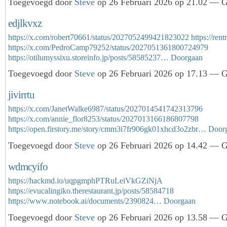
Toegevoegd door
Steve
op 26 Februari 2026 op 21.02 — Ge
edjlkvxz
https://x.com/robert70661/status/2027052499421823022
https://ren
https://x.com/PedroCamp79252/status/2027051361800724979
https://otilumyssixu.storeinfo.jp/posts/58585237…
Doorgaan
Toegevoegd door
Steve
op 26 Februari 2026 op 17.13 — Ge
jivirrtu
https://x.com/JanetWalke6987/status/2027014541742313796
https://x.com/annie_flor8253/status/2027013166186807798
https://open.firstory.me/story/cmm3i7fr906gk01xhcd3o2zbr…
Door
Toegevoegd door
Steve
op 26 Februari 2026 op 14.42 — Ge
wdmcyifo
https://hackmd.io/uqpgmphPTRuLeiVkGZiNjA
https://evucalingiko.therestaurant.jp/posts/58584718
https://www.notebook.ai/documents/2390824…
Doorgaan
Toegevoegd door
Steve
op 26 Februari 2026 op 13.58 — Ge