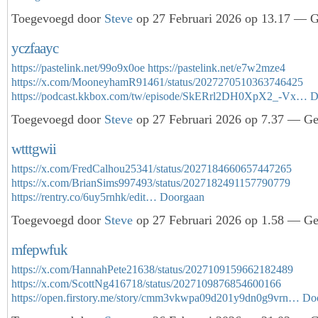
Toegevoegd door
Steve
op 27 Februari 2026 op 13.17 — Ge
yczfaayc
https://pastelink.net/99o9x0oe
https://pastelink.net/e7w2mze4
https://x.com/MooneyhamR91461/status/2027270510363746425
https://podcast.kkbox.com/tw/episode/SkERrl2DH0XpX2_-Vx…
D
Toegevoegd door
Steve
op 27 Februari 2026 op 7.37 — Gee
wtttgwii
https://x.com/FredCalhou25341/status/2027184660657447265
https://x.com/BrianSims997493/status/2027182491157790779
https://rentry.co/6uy5rnhk/edit…
Doorgaan
Toegevoegd door
Steve
op 27 Februari 2026 op 1.58 — Gee
mfepwfuk
https://x.com/HannahPete21638/status/2027109159662182489
https://x.com/ScottNg416718/status/2027109876854600166
https://open.firstory.me/story/cmm3vkwpa09d201y9dn0g9vrn…
Do