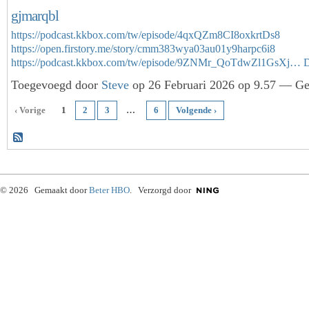
gjmarqbl
https://podcast.kkbox.com/tw/episode/4qxQZm8CI8oxkrtDs8
https://open.firstory.me/story/cmm383wya03au01y9harpc6i8
https://podcast.kkbox.com/tw/episode/9ZNMr_QoTdwZl1GsXj…
D
Toegevoegd door
Steve
op 26 Februari 2026 op 9.57 — Gee
‹ Vorige
1
2
3
…
6
Volgende ›
© 2026 Gemaakt door
Beter HBO
. Verzorgd door