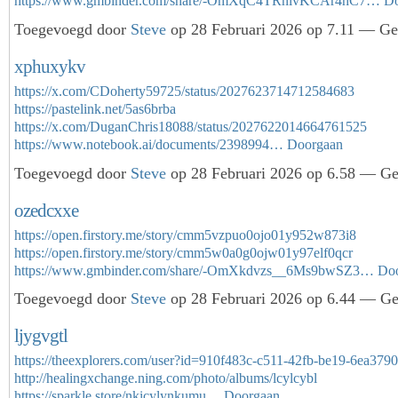
https://www.gmbinder.com/share/-OmXqC4TRnlvKCAr4hC7…
Do
Toegevoegd door
Steve
op 28 Februari 2026 op 7.11 — Gee
xphuxykv
https://x.com/CDoherty59725/status/2027623714712584683
https://pastelink.net/5as6brba
https://x.com/DuganChris18088/status/2027622014664761525
https://www.notebook.ai/documents/2398994…
Doorgaan
Toegevoegd door
Steve
op 28 Februari 2026 op 6.58 — Gee
ozedcxxe
https://open.firstory.me/story/cmm5vzpuo0ojo01y952w873i8
https://open.firstory.me/story/cmm5w0a0g0ojw01y97elf0qcr
https://www.gmbinder.com/share/-OmXkdvzs__6Ms9bwSZ3…
Do
Toegevoegd door
Steve
op 28 Februari 2026 op 6.44 — Gee
ljygvgtl
https://theexplorers.com/user?id=910f483c-c511-42fb-be19-6ea379
http://healingxchange.ning.com/photo/albums/lcylcybl
https://sparkle.store/nkicylynkumu…
Doorgaan