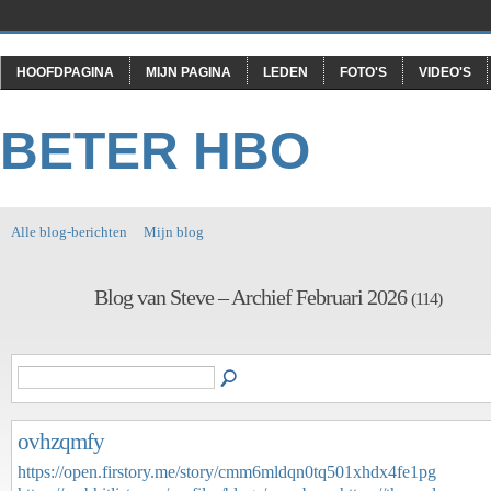
HOOFDPAGINA
MIJN PAGINA
LEDEN
FOTO'S
VIDEO'S
BETER HBO
Alle blog-berichten
Mijn blog
Blog van Steve – Archief Februari 2026
(114)
ovhzqmfy
https://open.firstory.me/story/cmm6mldqn0tq501xhdx4fe1pg