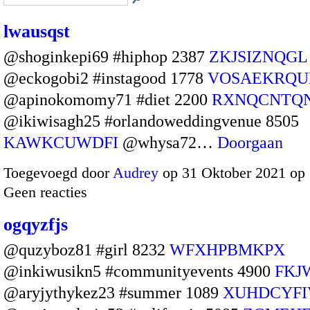
lwausqst
@shoginkepi69 #hiphop 2387
ZKJSIZNQGL
@eckogobi2 #instagood 1778
VOSAEKRQU
@apinokomomy71 #diet 2200
RXNQCNTQ
@ikiwisagh25 #orlandoweddingvenue 8505
KAWKCUWDFI
@whysa72…
Doorgaan
Toegevoegd door
Audrey
op 31 Oktober 2021 op
Geen reacties
ogqyzfjs
@quzyboz81 #girl 8232
WFXHPBMKPX
@inkiwusikn5 #communityevents 4900
FKJ
@aryjythykez23 #summer 1089
XUHDCYFI