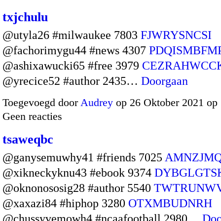
txjchulu
@utyla26 #milwaukee 7803
FJWRYSNCSI
@fachorimygu44 #news 4307
PDQISMBFM
@ashixawucki65 #free 3979
CEZRAHWCC
@yrecice52 #author 2435…
Doorgaan
Toegevoegd door
Audrey
op 26 Oktober 2021 op
Geen reacties
tsaweqbc
@ganysemuwhy41 #friends 7025
AMNZJM
@xikneckyknu43 #ebook 9374
DYBGLGTS
@oknonososig28 #author 5540
TWTRUNW
@xaxazi84 #hiphop 3280
OTXMBUDNRH
@chussyvemowh4 #ncaafootball 2980…
Doo