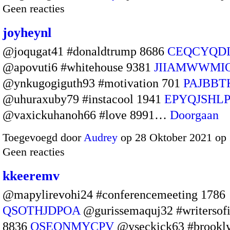
Geen reacties
joyheynl
@joqugat41 #donaldtrump 8686
CEQCYQD
@apovuti6 #whitehouse 9381
JIIAMWWMI
@ynkugogiguth93 #motivation 701
PAJBB
@uhuraxuby79 #instacool 1941
EPYQJSHLP
@vaxickuhanoh66 #love 8991…
Doorgaan
Toegevoegd door
Audrey
op 28 Oktober 2021 op
Geen reacties
kkeeremv
@mapylirevohi24 #conferencemeeting 1786
QSOTHJDPOA
@gurissemaquj32 #writersof
8836
QSEQNMYCPV
@yseckick63 #brookly