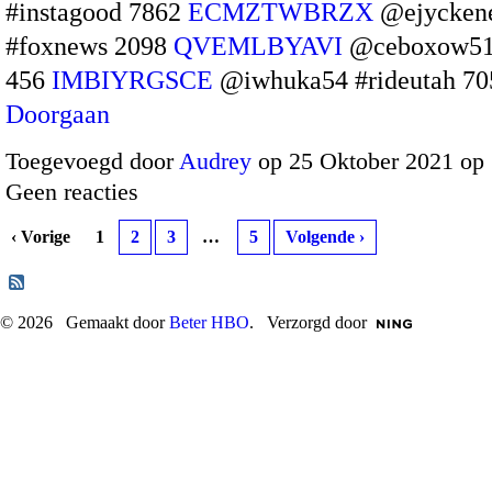
#instagood 7862
ECMZTWBRZX
@ejycken
#foxnews 2098
QVEMLBYAVI
@ceboxow51 
456
IMBIYRGSCE
@iwhuka54 #rideutah 7
Doorgaan
Toegevoegd door
Audrey
op 25 Oktober 2021 op
Geen reacties
‹ Vorige
1
2
3
…
5
Volgende ›
© 2026 Gemaakt door
Beter HBO
. Verzorgd door