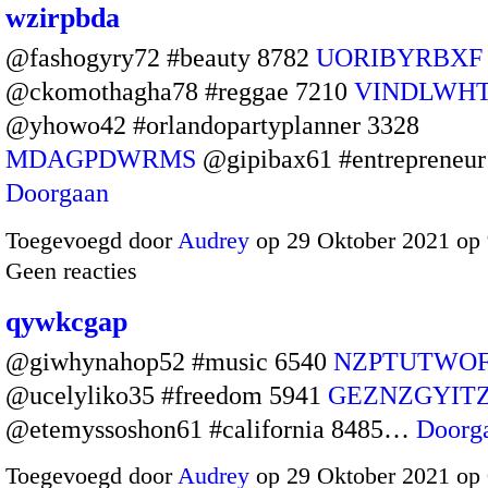
wzirpbda
@fashogyry72 #beauty 8782
UORIBYRBXF
@ckomothagha78 #reggae 7210
VINDLWH
@yhowo42 #orlandopartyplanner 3328
MDAGPDWRMS
@gipibax61 #entrepreneu
Doorgaan
Toegevoegd door
Audrey
op 29 Oktober 2021 op
Geen reacties
qywkcgap
@giwhynahop52 #music 6540
NZPTUTWO
@ucelyliko35 #freedom 5941
GEZNZGYIT
@etemyssoshon61 #california 8485…
Doorg
Toegevoegd door
Audrey
op 29 Oktober 2021 op