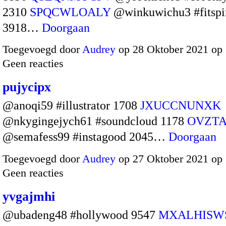
2310
SPQCWLOALY
@winkuwichu3 #fitspi
3918…
Doorgaan
Toegevoegd door
Audrey
op 28 Oktober 2021 op
Geen reacties
pujycipx
@anoqi59 #illustrator 1708
JXUCCNUNXK
@nkygingejych61 #soundcloud 1178
OVZT
@semafess99 #instagood 2045…
Doorgaan
Toegevoegd door
Audrey
op 27 Oktober 2021 op
Geen reacties
yvgajmhi
@ubadeng48 #hollywood 9547
MXALHISW