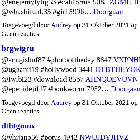
@enejemylytig53 #california 5085
ZGMEH
@whashifunk35 #girl 5996…
Doorgaan
Toegevoegd door
Audrey
op 31 Oktober 2021 op
Geen reacties
brgwigru
@acugishuf87 #photooftheday 8847
VXPNH
@ughami19 #hollywood 3441
OTBTHEYO
@iwibi23 #download 8567
AHNQOEVUVN
@epenidejif17 #bookworm 7952…
Doorgaa
Toegevoegd door
Audrey
op 31 Oktober 2021 op
Geen reacties
dthtgmux
@yhijano66 #potus 4942
NWUJDYJHVZ