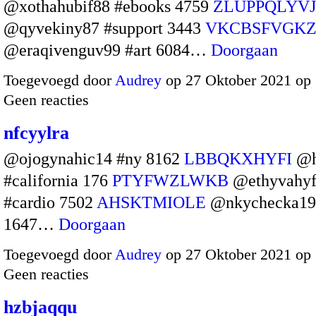
@xothahubif88 #ebooks 4759
ZLUPPQLYVJ
@qyvekiny87 #support 3443
VKCBSFVGK
@eraqivenguv99 #art 6084…
Doorgaan
Toegevoegd door
Audrey
op 27 Oktober 2021 op
Geen reacties
nfcyylra
@ojogynahic14 #ny 8162
LBBQKXHYFI
@h
#california 176
PTYFWZLWKB
@ethyvahy
#cardio 7502
AHSKTMIOLE
@nkychecka19 
1647…
Doorgaan
Toegevoegd door
Audrey
op 27 Oktober 2021 op
Geen reacties
hzbjaqqu