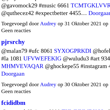
@gavomock29 #music 6661
TCMTGKLVV
@quthecez42 #expectbetter 4455…
Doorgaa
Toegevoegd door
Audrey
op 31 Oktober 2021 op
Geen reacties
pjrsrchy
@malan79 #ufc 8061
SYXOGPRKDI
@hofel
#la 1081
UFVWEFEKIG
@wuludu3 #art 93
MHMVEVAQAR
@ghockepe55 #instagram
Doorgaan
Toegevoegd door
Audrey
op 30 Oktober 2021 op
Geen reacties
fcididbm