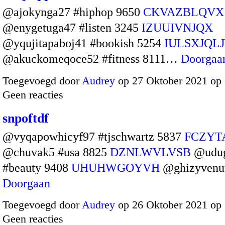
@ajokynga27 #hiphop 9650
CKVAZBLQVX
@enygetuga47 #listen 3245
IZUUIVNJQX
@yqujitapaboj41 #bookish 5254
IULSXJQL
@akuckomeqoce52 #fitness 8111…
Doorgaa
Toegevoegd door
Audrey
op 27 Oktober 2021 op
Geen reacties
snpoftdf
@vyqapowhicyf97 #tjschwartz 5837
FCZYT
@chuvak5 #usa 8825
DZNLWVLVSB
@udug
#beauty 9408
UHUHWGOYVH
@ghizyvenu
Doorgaan
Toegevoegd door
Audrey
op 26 Oktober 2021 op
Geen reacties