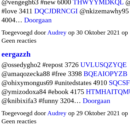
@vengegh63 #new 6000
THWYYMDKQL
@
#love 3411
DQCJDRNCGI
@nkizemawhy95
4004…
Doorgaan
Toegevoegd door
Audrey
op 30 Oktober 2021 op
Geen reacties
eergazzh
@ossedygho2 #repost 3726
UVLUSQZYQE
@amaqozecka88 #free 3398
BQEAIOPYZB
@ohixymongus69 #unitedstates 4910
SQCSF
@ymizodoxa84 #ebook 4175
HTMHAITQM
@knibixifa3 #funny 3204…
Doorgaan
Toegevoegd door
Audrey
op 29 Oktober 2021 op
Geen reacties