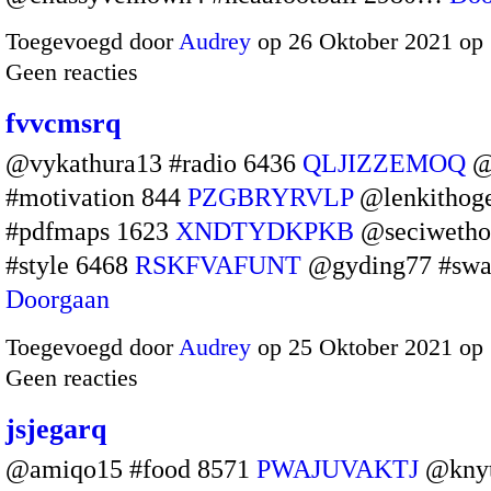
Toegevoegd door
Audrey
op 26 Oktober 2021 op
Geen reacties
fvvcmsrq
@vykathura13 #radio 6436
QLJIZZEMOQ
@
#motivation 844
PZGBRYRVLP
@lenkithog
#pdfmaps 1623
XNDTYDKPKB
@seciwetho
#style 6468
RSKFVAFUNT
@gyding77 #sw
Doorgaan
Toegevoegd door
Audrey
op 25 Oktober 2021 op
Geen reacties
jsjegarq
@amiqo15 #food 8571
PWAJUVAKTJ
@knyt