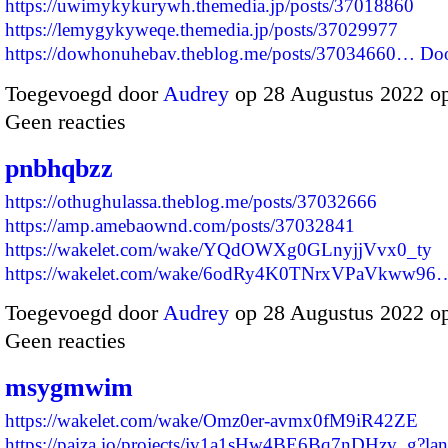
https://uwimykykurywh.themedia.jp/posts/37018860
https://lemygykyweqe.themedia.jp/posts/37029977
https://dowhonuhebav.theblog.me/posts/37034660…
Do
Toegevoegd door
Audrey
op 28 Augustus 2022 o
Geen reacties
pnbhqbzz
https://othughulassa.theblog.me/posts/37032666
https://amp.amebaownd.com/posts/37032841
https://wakelet.com/wake/YQdOWXg0GLnyjjVvx0_ty
https://wakelet.com/wake/6odRy4K0TNrxVPaVkww96
Toegevoegd door
Audrey
op 28 Augustus 2022 o
Geen reacties
msygmwim
https://wakelet.com/wake/Omz0er-avmx0fM9iR42ZE
https://paiza.io/projects/jv1a1sHw4BE6Bq7nDHzv_g?l