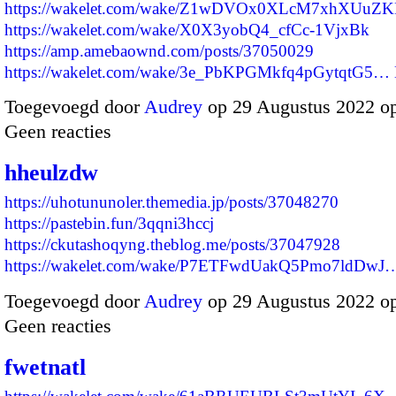
https://wakelet.com/wake/Z1wDVOx0XLcM7xhXUuZK
https://wakelet.com/wake/X0X3yobQ4_cfCc-1VjxBk
https://amp.amebaownd.com/posts/37050029
https://wakelet.com/wake/3e_PbKPGMkfq4pGytqtG5…
Toegevoegd door
Audrey
op 29 Augustus 2022 o
Geen reacties
hheulzdw
https://uhotununoler.themedia.jp/posts/37048270
https://pastebin.fun/3qqni3hccj
https://ckutashoqyng.theblog.me/posts/37047928
https://wakelet.com/wake/P7ETFwdUakQ5Pmo7ldDwJ
Toegevoegd door
Audrey
op 29 Augustus 2022 o
Geen reacties
fwetnatl