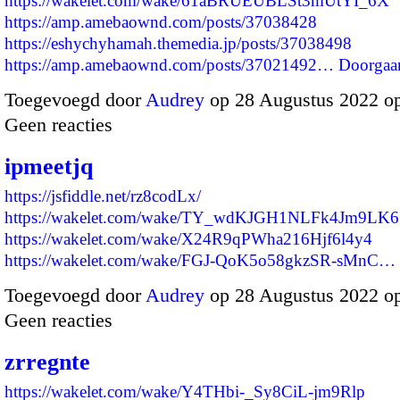
https://wakelet.com/wake/61aBRUEUBLSt3mUtYI_6X
https://amp.amebaownd.com/posts/37038428
https://eshychyhamah.themedia.jp/posts/37038498
https://amp.amebaownd.com/posts/37021492…
Doorgaa
Toegevoegd door
Audrey
op 28 Augustus 2022 o
Geen reacties
ipmeetjq
https://jsfiddle.net/rz8codLx/
https://wakelet.com/wake/TY_wdKJGH1NLFk4Jm9LK6
https://wakelet.com/wake/X24R9qPWha216Hjf6l4y4
https://wakelet.com/wake/FGJ-QoK5o58gkzSR-sMnC…
Toegevoegd door
Audrey
op 28 Augustus 2022 o
Geen reacties
zrregnte
https://wakelet.com/wake/Y4THbi-_Sy8CiL-jm9Rlp