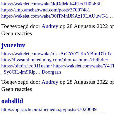
https://wakelet.com/wake/tkjDdMqk4Rlrxf1i0b68i
https://amp.amebaownd.com/posts/37007481
https://wakelet.com/wake/90iTMnlJKAz19LAUuwT-1…
Toegevoegd door
Audrey
op 28 Augustus 2022 o
Geen reacties
jvuzeluv
https://wakelet.com/wake/oLLArCYvZTKxYBfmDTufx
http://divasunlimited.ning.com/photo/albums/khdhdter
https://bitbin.it/o011uahn/
https://wakelet.com/wake/Y4T
_Sy8CiL-jm9Rlp…
Doorgaan
Toegevoegd door
Audrey
op 28 Augustus 2022 o
Geen reacties
oabsllld
https://ogacachepuji.themedia.jp/posts/37020039