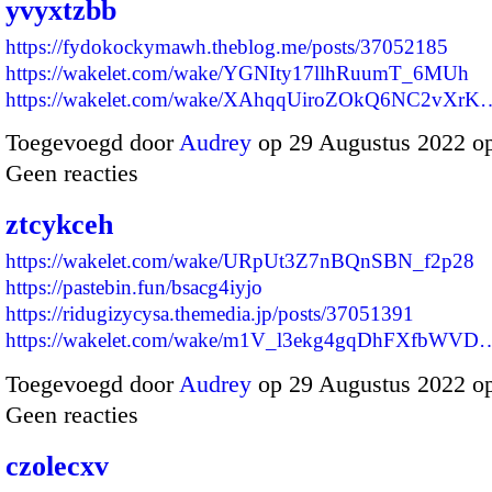
yvyxtzbb
https://fydokockymawh.theblog.me/posts/37052185
https://wakelet.com/wake/YGNIty17llhRuumT_6MUh
https://wakelet.com/wake/XAhqqUiroZOkQ6NC2vXrK
Toegevoegd door
Audrey
op 29 Augustus 2022 o
Geen reacties
ztcykceh
https://wakelet.com/wake/URpUt3Z7nBQnSBN_f2p28
https://pastebin.fun/bsacg4iyjo
https://ridugizycysa.themedia.jp/posts/37051391
https://wakelet.com/wake/m1V_l3ekg4gqDhFXfbWVD
Toegevoegd door
Audrey
op 29 Augustus 2022 o
Geen reacties
czolecxv