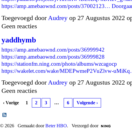
https://amp.amebaownd.com/posts/37002123…
Doorgaa
Toegevoegd door
Audrey
op 27 Augustus 2022 o
Geen reacties
yaddhymb
https://amp.amebaownd.com/posts/36999942
https://amp.amebaownd.com/posts/36999828
https://stationfm.ning.com/photo/albums/wzcagocp
https://wakelet.com/wake/MDEPwmeP2VuZlvw-uMiK
Toegevoegd door
Audrey
op 27 Augustus 2022 o
Geen reacties
‹ Vorige
1
2
3
…
6
Volgende ›
© 2026 Gemaakt door
Beter HBO
. Verzorgd door