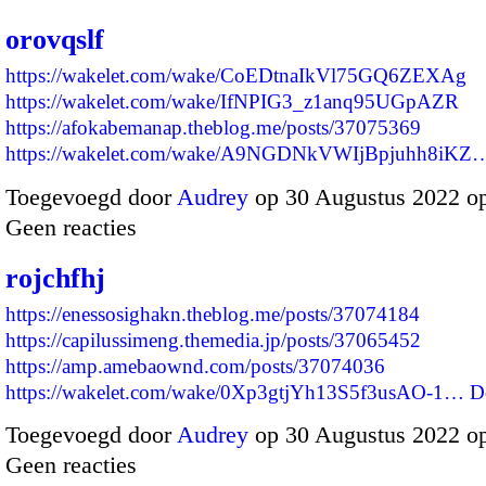
orovqslf
https://wakelet.com/wake/CoEDtnaIkVl75GQ6ZEXAg
https://wakelet.com/wake/IfNPIG3_z1anq95UGpAZR
https://afokabemanap.theblog.me/posts/37075369
https://wakelet.com/wake/A9NGDNkVWIjBpjuhh8iKZ
Toegevoegd door
Audrey
op 30 Augustus 2022 o
Geen reacties
rojchfhj
https://enessosighakn.theblog.me/posts/37074184
https://capilussimeng.themedia.jp/posts/37065452
https://amp.amebaownd.com/posts/37074036
https://wakelet.com/wake/0Xp3gtjYh13S5f3usAO-1…
D
Toegevoegd door
Audrey
op 30 Augustus 2022 o
Geen reacties