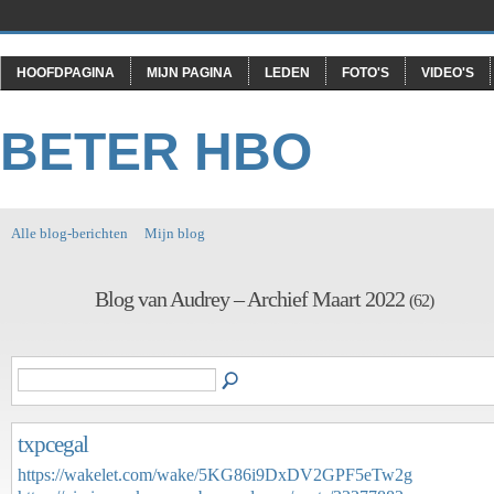
HOOFDPAGINA
MIJN PAGINA
LEDEN
FOTO'S
VIDEO'S
BETER HBO
Alle blog-berichten
Mijn blog
Blog van Audrey – Archief Maart 2022
(62)
txpcegal
https://wakelet.com/wake/5KG86i9DxDV2GPF5eTw2g