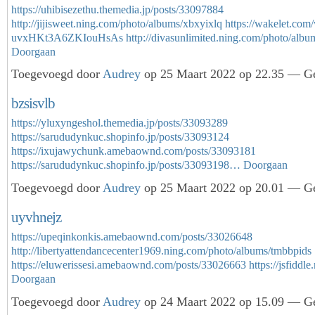
https://uhibisezethu.themedia.jp/posts/33097884
http://jijisweet.ning.com/photo/albums/xbxyixlq
https://wakelet.com
uvxHKt3A6ZKIouHsAs
http://divasunlimited.ning.com/photo/al
Doorgaan
Toegevoegd door
Audrey
op 25 Maart 2022 op 22.35 — Ge
bzsisvlb
https://yluxyngeshol.themedia.jp/posts/33093289
https://sarududynkuc.shopinfo.jp/posts/33093124
https://ixujawychunk.amebaownd.com/posts/33093181
https://sarududynkuc.shopinfo.jp/posts/33093198…
Doorgaan
Toegevoegd door
Audrey
op 25 Maart 2022 op 20.01 — Ge
uyvhnejz
https://upeqinkonkis.amebaownd.com/posts/33026648
http://libertyattendancecenter1969.ning.com/photo/albums/tmbbpids
https://eluwerissesi.amebaownd.com/posts/33026663
https://jsfidd
Doorgaan
Toegevoegd door
Audrey
op 24 Maart 2022 op 15.09 — Ge