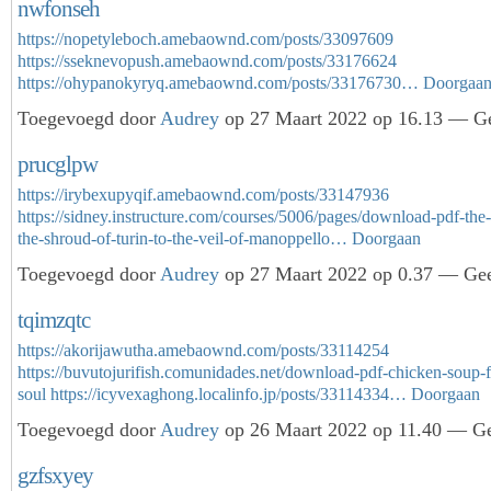
nwfonseh
https://nopetyleboch.amebaownd.com/posts/33097609
https://sseknevopush.amebaownd.com/posts/33176624
https://ohypanokyryq.amebaownd.com/posts/33176730…
Doorgaa
Toegevoegd door
Audrey
op 27 Maart 2022 op 16.13 — Ge
prucglpw
https://irybexupyqif.amebaownd.com/posts/33147936
https://sidney.instructure.com/courses/5006/pages/download-pdf-the-
the-shroud-of-turin-to-the-veil-of-manoppello…
Doorgaan
Toegevoegd door
Audrey
op 27 Maart 2022 op 0.37 — Gee
tqimzqtc
https://akorijawutha.amebaownd.com/posts/33114254
https://buvutojurifish.comunidades.net/download-pdf-chicken-soup-f
soul
https://icyvexaghong.localinfo.jp/posts/33114334…
Doorgaan
Toegevoegd door
Audrey
op 26 Maart 2022 op 11.40 — Ge
gzfsxyey