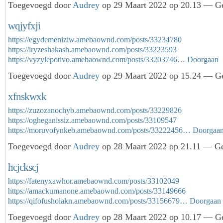
Toegevoegd door
Audrey
op 29 Maart 2022 op 20.13 — Ge
wqjyfxji
https://egydemeniziw.amebaownd.com/posts/33234780
https://iryzeshakash.amebaownd.com/posts/33223593
https://vyzylepotivo.amebaownd.com/posts/33203746…
Doorgaan
Toegevoegd door
Audrey
op 29 Maart 2022 op 15.24 — Ge
xfnskwxk
https://zuzozanochyb.amebaownd.com/posts/33229826
https://ogheganissiz.amebaownd.com/posts/33109547
https://moruvofynkeb.amebaownd.com/posts/33222456…
Doorgaa
Toegevoegd door
Audrey
op 28 Maart 2022 op 21.11 — Ge
hcjckscj
https://fatenyxawhor.amebaownd.com/posts/33102049
https://amackumanone.amebaownd.com/posts/33149666
https://qifofusholakn.amebaownd.com/posts/33156679…
Doorgaan
Toegevoegd door
Audrey
op 28 Maart 2022 op 10.17 — Ge