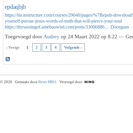
epdaqbjh
https://iin.instructure.com/courses/29040/pages/%7Bepub-downloa
yourself-pursue-jesus-words-of-truth-that-will-pierce-your-soul
https://thysassingof.amebaownd.com/posts/33006886…
Doorgaan
Toegevoegd door
Audrey
op 24 Maart 2022 op 8.22 — Gee
‹ Vorige
1
2
3
4
Volgende ›
© 2026 Gemaakt door
Beter HBO
. Verzorgd door