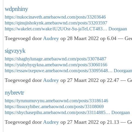
wdpnhiny
https://nukocinaveth.amebaownd.com/posts/33203646
https://qinujishokynk.amebaownd.com/posts/33203597
https://wakelet.com/wake/iU2UOsr-Su-jaTeLCT483…
Doorgaan
Toegevoegd door
Audrey
op 28 Maart 2022 op 6.04 — Gee
sigvzyyk
https://shaghylunage.amebaownd.com/posts/33078487
https://ytabyhyqykna.amebaownd.com/posts/33060166
https://essawixepuwe.amebaownd.com/posts/33095648…
Doorgaa
Toegevoegd door
Audrey
op 27 Maart 2022 op 22.47 — Ge
nybrevtr
https://tyrunumuvynu.amebaownd.com/posts/33186146
https://lissuxybibec.amebaownd.com/posts/33108069
https://shychasepihu.amebaownd.com/posts/33114885…
Doorgaan
Toegevoegd door
Audrey
op 27 Maart 2022 op 21.13 — Ge