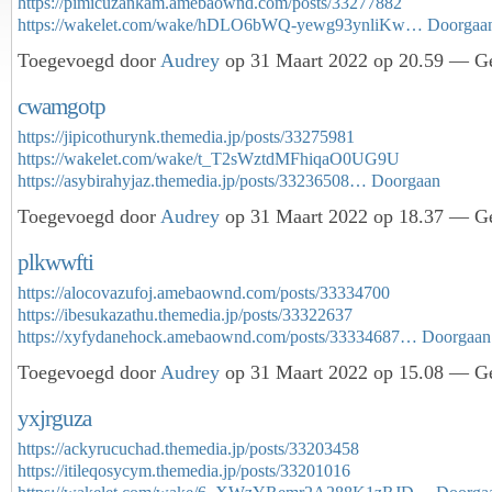
https://pimicuzankam.amebaownd.com/posts/33277882
https://wakelet.com/wake/hDLO6bWQ-yewg93ynliKw…
Doorgaa
Toegevoegd door
Audrey
op 31 Maart 2022 op 20.59 — Ge
cwamgotp
https://jipicothurynk.themedia.jp/posts/33275981
https://wakelet.com/wake/t_T2sWztdMFhiqaO0UG9U
https://asybirahyjaz.themedia.jp/posts/33236508…
Doorgaan
Toegevoegd door
Audrey
op 31 Maart 2022 op 18.37 — Ge
plkwwfti
https://alocovazufoj.amebaownd.com/posts/33334700
https://ibesukazathu.themedia.jp/posts/33322637
https://xyfydanehock.amebaownd.com/posts/33334687…
Doorgaan
Toegevoegd door
Audrey
op 31 Maart 2022 op 15.08 — Ge
yxjrguza
https://ackyrucuchad.themedia.jp/posts/33203458
https://itileqosycym.themedia.jp/posts/33201016