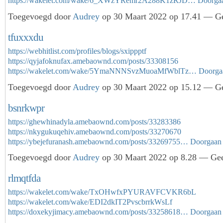
https://wakelet.com/wake/6_XWzYRemr2A288K1zRJD…
Doorga
Toegevoegd door
Audrey
op 30 Maart 2022 op 17.41 — Ge
tfuxxxdu
https://webhitlist.com/profiles/blogs/sxippptf
https://qyjafoknufax.amebaownd.com/posts/33308156
https://wakelet.com/wake/5YmaNNNSvzMuoaMfWblTz…
Doorga
Toegevoegd door
Audrey
op 30 Maart 2022 op 15.12 — Ge
bsnrkwpr
https://ghewhinadyla.amebaownd.com/posts/33283386
https://nkygukuqehiv.amebaownd.com/posts/33270670
https://ybejefuranash.amebaownd.com/posts/33269755…
Doorgaan
Toegevoegd door
Audrey
op 30 Maart 2022 op 8.28 — Gee
rlmqtfda
https://wakelet.com/wake/TxOHwfxPYURAVFCVKR6bL
https://wakelet.com/wake/EDI2dkIT2PvscbrrkWsLf
https://doxekyjimacy.amebaownd.com/posts/33258618…
Doorgaan