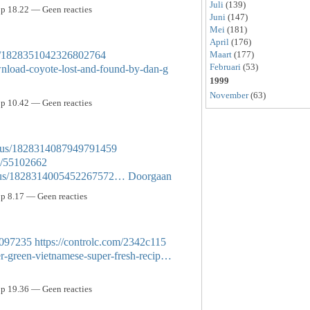
Juli
(139)
p 18.22 — Geen reacties
Juni
(147)
Mei
(181)
April
(176)
tus/1828351042326802764
Maart
(177)
Februari
(53)
nload-coyote-lost-and-found-by-dan-g
1999
November
(63)
p 10.42 — Geen reacties
tatus/1828314087949791459
ts/55102662
tatus/1828314005452267572…
Doorgaan
p 8.17 — Geen reacties
55097235
https://controlc.com/2342c115
er-green-vietnamese-super-fresh-recip…
p 19.36 — Geen reacties