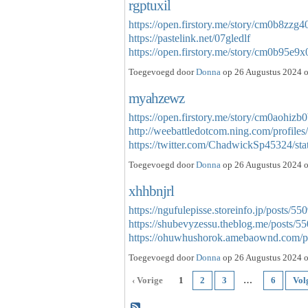
rgptuxil
https://open.firstory.me/story/cm0b8z
https://pastelink.net/07gledlf
https://open.firstory.me/story/cm0b9
Toegevoegd door
Donna
op 26 Augustus 2024 o
myahzewz
https://open.firstory.me/story/cm0aohi
http://weebattledotcom.ning.com/profiles
https://twitter.com/ChadwickSp45324/
Toegevoegd door
Donna
op 26 Augustus 2024 o
xhhbnjrl
https://ngufulepisse.storeinfo.jp/posts/5
https://shubevyzessu.theblog.me/posts/5
https://ohuwhushorok.amebaownd.com/
Toegevoegd door
Donna
op 26 Augustus 2024 o
‹ Vorige
1
2
3
…
6
Vol