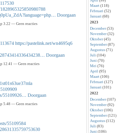
April
(99)
55117530
Maart
(118)
tus/1828965325850980788
Februari
(52)
o3eq0pUa_ZdA?language=php…
Doorgaan
Januari
(68)
2023
p 3.22 — Geen reacties
December
(53)
November
(32)
Oktober
(45)
55113674
https://pastelink.net/wn4695q6
September
(87)
Augustus
(71)
us/1828743414336434238…
Doorgaan
Juli
(104)
Juni
(70)
p 12.41 — Geen reacties
Mei
(76)
April
(95)
Maart
(106)
Februari
(127)
l01st01s63ue37mla
Januari
(101)
/55109909
2022
sts/55109926…
Doorgaan
December
(107)
p 5.48 — Geen reacties
November
(92)
Oktober
(106)
September
(121)
Augustus
(112)
osts/55109584
Juli
(83)
s/1828631335759753630
Juni
(106)