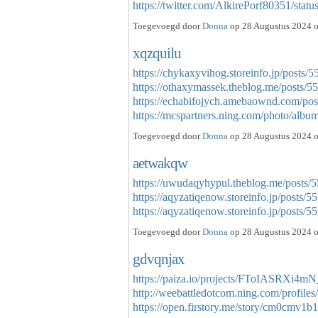
https://twitter.com/AlkirePorf80351/s
Toegevoegd door
Donna
op 28 Augustus 2024 o
xqzquilu
https://chykaxyvihog.storeinfo.jp/posts/
https://othaxymassek.theblog.me/posts/
https://echabifojych.amebaownd.com/po
https://mcspartners.ning.com/photo/albu
Toegevoegd door
Donna
op 28 Augustus 2024 o
aetwakqw
https://uwudaqyhypul.theblog.me/posts/
https://aqyzatiqenow.storeinfo.jp/posts/
https://aqyzatiqenow.storeinfo.jp/posts
Toegevoegd door
Donna
op 28 Augustus 2024 o
gdvqnjax
https://paiza.io/projects/FToIASRXi4
http://weebattledotcom.ning.com/profiles
https://open.firstory.me/story/cm0cm