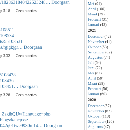
tatus/1828631840422523248…
Doorgaan
Mei
(94)
April
(100)
p 5.18 — Geen reacties
Maart
(79)
Februari
(31)
Januari
(43)
55108511
2021
55108534
December
(42)
sts/55108531
November
(41)
ms/rgigkjgr…
Doorgaan
Oktober
(53)
September
(62)
p 3.32 — Geen reacties
Augustus
(74)
Juli
(54)
Juni
(72)
Mei
(82)
55108438
April
(59)
55108436
Maart
(58)
/55108451…
Doorgaan
Februari
(56)
Januari
(60)
p 3.28 — Geen reacties
2020
December
(57)
November
(87)
mN_ZsgihQIJw?language=php
Oktober
(118)
/blogs/kabcpxsz
September
(126)
v1b1042q01twe9980m14…
Doorgaan
Augustus
(47)