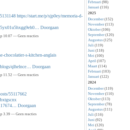
Februari
(98)
Januari
(116)
2025
/55131148
https://start.me/p/xjp0ey/memoria-d-
December
(152)
November
(113)
1hz05yx01u5hxgg9eh0…
Doorgaan
Oktober
(106)
September
(120)
p 10.07 — Geen reacties
Augustus
(125)
Juli
(119)
Juni
(118)
e-chocolatier-s-kitchen-anglais
Mei
(100)
April
(107)
Maart
(114)
s/blogs/qlhelnce…
Doorgaan
Februari
(103)
p 11.52 — Geen reacties
Januari
(122)
2024
December
(119)
November
(110)
osts/55117662
Oktober
(113)
/bxtgscnx
September
(78)
55117674…
Doorgaan
Augustus
(111)
p 3.39 — Geen reacties
Juli
(116)
Juni
(92)
Mei
(120)