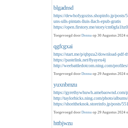
blgadnsd
https://dewhofygoziss.shopinfo.jp/posts
uns-ulls-pintats-lluis-llach-epub-gratis
https://open.firstory.me/story/cm0gfa
Toegevoegd door
Donna
op 30 Augustus 2024 o
qgfcgxai
https://start.me/p/qbpza2/download-pdf-th
https://pastelink.net/8yayeu4j
http://weebattledotcom.ning.com/profile
Toegevoegd door
Donna
op 29 Augustus 2024 o
yuxnbmzu
https://gyrethywhuwh.amebaownd.com/p
http://taylorhicks.ning.com/photo/albums
https://shoritheknok.storeinfo.jp/posts/
Toegevoegd door
Donna
op 29 Augustus 2024 o
httbjwzu