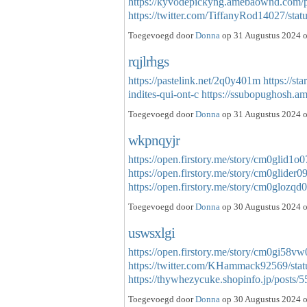
https://kyvodepickyng.amebaownd.com/
https://twitter.com/TiffanyRod14027/s
Toegevoegd door
Donna
op 31 Augustus 2024 o
rqjlrhgs
https://pastelink.net/2q0y401m
https://st
indites-qui-ont-c
https://ssubopughosh.
Toegevoegd door
Donna
op 31 Augustus 2024 o
wkpnqyjr
https://open.firstory.me/story/cm0glid
https://open.firstory.me/story/cm0glide
https://open.firstory.me/story/cm0glozq
Toegevoegd door
Donna
op 30 Augustus 2024 o
uswsxlgi
https://open.firstory.me/story/cm0gi58v
https://twitter.com/KHammack92569/st
https://thywhezycuke.shopinfo.jp/posts
Toegevoegd door
Donna
op 30 Augustus 2024 o