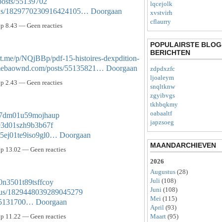
posts/55139702
lqcejolk
tatus/1829770230916424105…
Doorgaan
xvstvirh
cflaurry
p 8.43 — Geen reacties
POPULAIRSTE BLOG
BERICHTEN
art.me/p/NQjBBp/pdf-15-histoires-dexpdition-
amebaownd.com/posts/55135821…
Doorgaan
zdpdxzfc
ljoaleym
p 2.43 — Geen reacties
snqltknw
zgyibvgs
tkhbqkmy
oabaaltf
1o07dm01u59mojhaup
japzsoeg
r093d01szh9b3b67f
d05ej01te9iso9gl0…
Doorgaan
MAANDARCHIEVEN
p 13.02 — Geen reacties
2026
Augustus
(28)
Juli
(108)
w0n3501t89tsffcoy
Juni
(108)
atus/1829448039289045279
Mei
(115)
/55131700…
Doorgaan
April
(93)
p 11.22 — Geen reacties
Maart
(95)