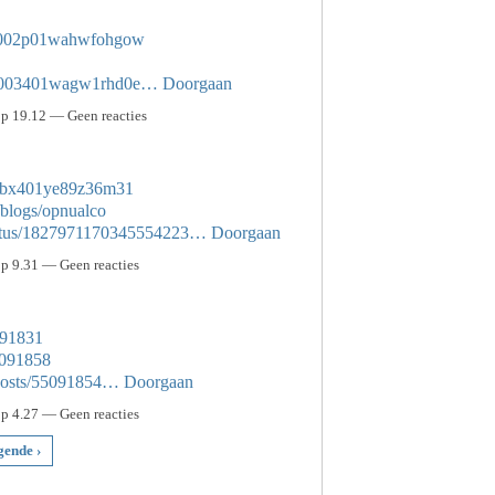
zg4002p01wahwfohgow
5e9x003401wagw1rhd0e…
Doorgaan
p 19.12 — Geen reacties
zb0bx401ye89z36m31
/blogs/opnualco
status/1827971170345554223…
Doorgaan
p 9.31 — Geen reacties
5091831
5091858
posts/55091854…
Doorgaan
p 4.27 — Geen reacties
gende ›