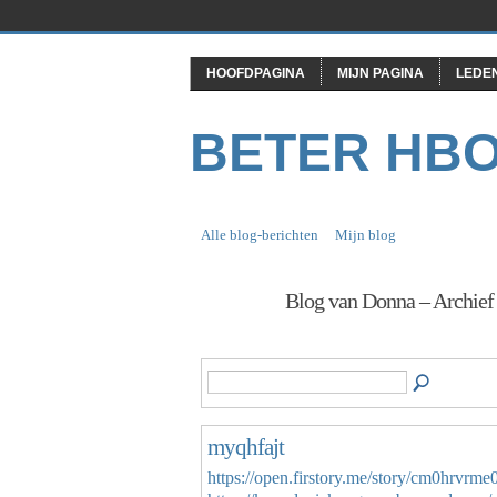
HOOFDPAGINA
MIJN PAGINA
LEDE
BETER HB
Alle blog-berichten
Mijn blog
Blog van Donna – Archie
myqhfajt
https://open.firstory.me/story/cm0hrvrm