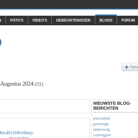
N
FOTO'S
VIDEO'S
GEBEURTENISSEN
BLOGS
FORUM
O
Toev
f Augustus 2024
(111)
NIEUWSTE BLOG-
BERICHTEN
pwxxalml
gyeeusge
smaveozg
e0bx401rl4fvr6ney
czmvqgwe