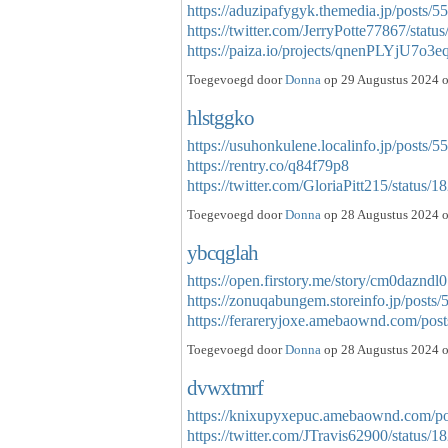
https://aduzipafygyk.themedia.jp/posts/
https://twitter.com/JerryPotte77867/sta
https://paiza.io/projects/qnenPLYjU7
Toegevoegd door
Donna
op 29 Augustus 2024 o
hlstggko
https://usuhonkulene.localinfo.jp/posts/
https://rentry.co/q84f79p8
https://twitter.com/GloriaPitt215/stat
Toegevoegd door
Donna
op 28 Augustus 2024 o
ybcqglah
https://open.firstory.me/story/cm0daznd
https://zonuqabungem.storeinfo.jp/posts
https://ferareryjoxe.amebaownd.com/po
Toegevoegd door
Donna
op 28 Augustus 2024 o
dvwxtmrf
https://knixupyxepuc.amebaownd.com/p
https://twitter.com/JTravis62900/statu