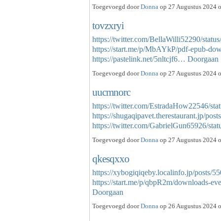
Toegevoegd door
Donna
op 27 Augustus 2024 o
tovzxryi
https://twitter.com/BellaWilli52290/sta
https://start.me/p/MbAYkP/pdf-epub-dow
https://pastelink.net/5nltcjf6…
Doorgaan
Toegevoegd door
Donna
op 27 Augustus 2024 o
uucmnorc
https://twitter.com/EstradaHow22546/s
https://shugaqipavet.therestaurant.jp/pos
https://twitter.com/GabrielGun65926/s
Toegevoegd door
Donna
op 27 Augustus 2024 o
qkesqxxo
https://xybogiqiqeby.localinfo.jp/posts/
https://start.me/p/qbpR2m/downloads-ev
Doorgaan
Toegevoegd door
Donna
op 26 Augustus 2024 o