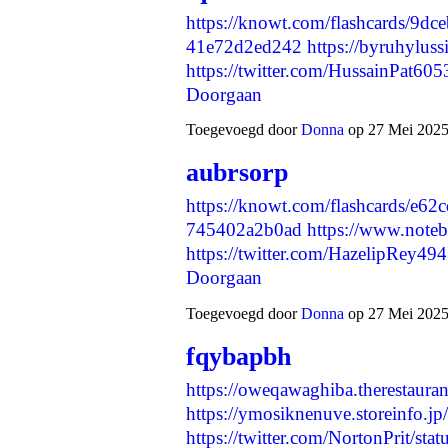
https://knowt.com/flashcards/9d
41e72d2ed242
https://byruhylus
https://twitter.com/HussainPat
Doorgaan
Toegevoegd door
Donna
op 27 Mei 2025
aubrsorp
https://knowt.com/flashcards/e6
745402a2b0ad
https://www.note
https://twitter.com/HazelipRey
Doorgaan
Toegevoegd door
Donna
op 27 Mei 2025
fqybapbh
https://oweqawaghiba.therestaura
https://ymosiknenuve.storeinfo.j
https://twitter.com/NortonPrit/