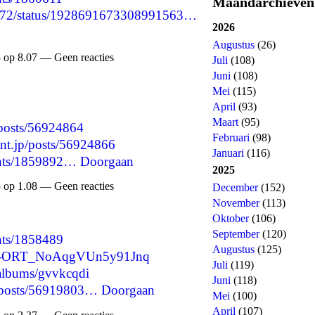
Maandarchieven
15872/status/1928691673308991563…
2026
Augustus
(26)
 op 8.07 — Geen reacties
Juli
(108)
Juni
(108)
Mei
(115)
April
(93)
Maart
(95)
/posts/56924864
Februari
(98)
ant.jp/posts/56924866
Januari
(116)
ents/1859892…
Doorgaan
2025
 op 1.08 — Geen reacties
December
(152)
November
(113)
Oktober
(106)
September
(120)
nts/1858489
Augustus
(125)
re/-ORT_NoAqgVUn5y91Jnq
Juli
(119)
/albums/gvvkcqdi
Juni
(118)
p/posts/56919803…
Doorgaan
Mei
(100)
April
(107)