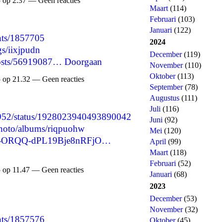
 op 2.37 — Geen reacties
Maart
(114)
Februari
(103)
Januari
(122)
nts/1857705
2024
gs/iixjpudn
December
(119)
/posts/56919087…
Doorgaan
November
(110)
Oktober
(113)
 op 21.32 — Geen reacties
September
(78)
Augustus
(111)
Juli
(116)
82952/status/1928023940493890042
Juni
(92)
photo/albums/riqpuohw
Mei
(120)
re/-ORQQ-dPL19Bje8nRFjO…
April
(99)
Maart
(118)
Februari
(52)
 op 11.47 — Geen reacties
Januari
(68)
2023
December
(53)
November
(32)
nts/1857576
Oktober
(45)