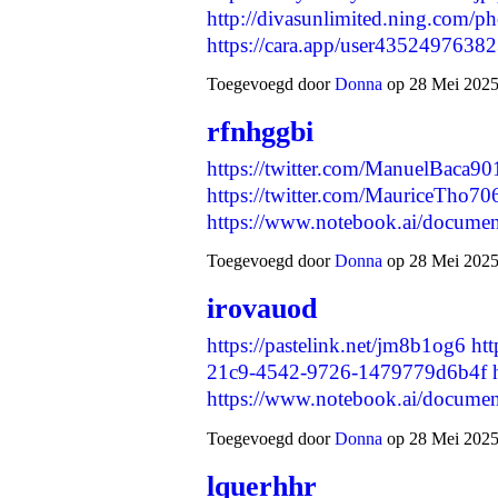
http://divasunlimited.ning.com/ph
https://cara.app/user4352497638
Toegevoegd door
Donna
op 28 Mei 2025
rfnhggbi
https://twitter.com/ManuelBaca
https://twitter.com/MauriceTho
https://www.notebook.ai/docum
Toegevoegd door
Donna
op 28 Mei 2025
irovauod
https://pastelink.net/jm8b1og6
ht
21c9-4542-9726-1479779d6b4f
https://www.notebook.ai/docum
Toegevoegd door
Donna
op 28 Mei 2025
lquerhhr