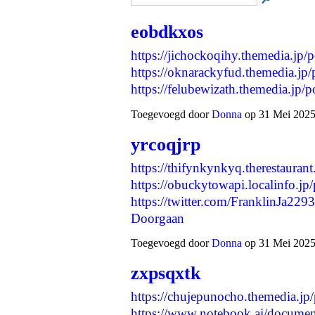
eobdkxos
https://jichockoqihy.themedia.jp
https://oknarackyfud.themedia.jp
https://felubewizath.themedia.jp
Toegevoegd door
Donna
op 31 Mei 2025
yrcoqjrp
https://thifynkynkyq.therestauran
https://obuckytowapi.localinfo.j
https://twitter.com/FranklinJa
Doorgaan
Toegevoegd door
Donna
op 31 Mei 2025
zxpsqxtk
https://chujepunocho.themedia.jp
https://www.notebook.ai/docume