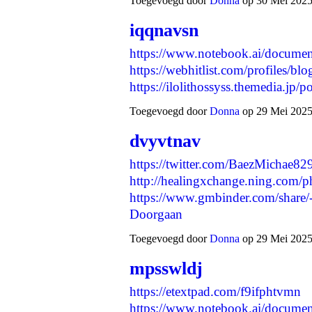
Toegevoegd door
Donna
op 30 Mei 2025
iqqnavsn
https://www.notebook.ai/docume
https://webhitlist.com/profiles/blo
https://ilolithossyss.themedia.jp
Toegevoegd door
Donna
op 29 Mei 2025
dvyvtnav
https://twitter.com/BaezMichae
http://healingxchange.ning.com/
https://www.gmbinder.com/sha
Doorgaan
Toegevoegd door
Donna
op 29 Mei 2025
mpsswldj
https://etextpad.com/f9ifphtvmn
https://www.notebook.ai/docume