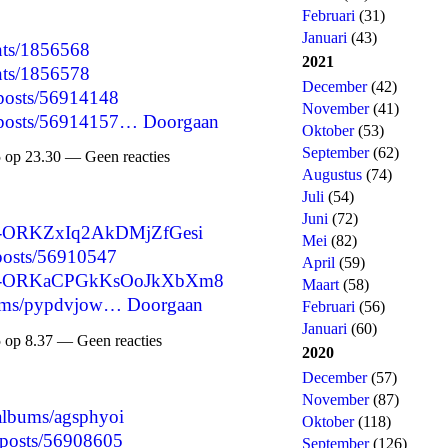
Februari
(31)
Januari
(43)
nts/1856568
2021
nts/1856578
December
(42)
/posts/56914148
November
(41)
p/posts/56914157…
Doorgaan
Oktober
(53)
September
(62)
 op 23.30 — Geen reacties
Augustus
(74)
Juli
(54)
Juni
(72)
re/-ORKZxIq2AkDMjZfGesi
Mei
(82)
/posts/56910547
April
(59)
are/-ORKaCPGkKsOoJkXbXm8
Maart
(58)
lbums/pypdvjow…
Doorgaan
Februari
(56)
Januari
(60)
 op 8.37 — Geen reacties
2020
December
(57)
November
(87)
/albums/agsphyoi
Oktober
(118)
p/posts/56908605
September
(126)