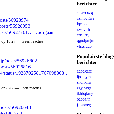
berichten
smaveozg
czmvqgwe
/posts/56928974
lqcejolk
/posts/56928958
xvstvirh
/posts/56927761…
Doorgaan
cflaurry
qgndpmjm
 op 18.27 — Geen reacties
vhxsiuub
Populairste blog
t.jp/posts/56926802
berichten
p/posts/56926816
zdpdxzfc
22934/status/1928702581767098368…
ljoaleym
snqltknw
zgyibvgs
 op 8.47 — Geen reacties
tkhbqkmy
oabaaltf
japzsoeg
/posts/56926643
nts/1860611