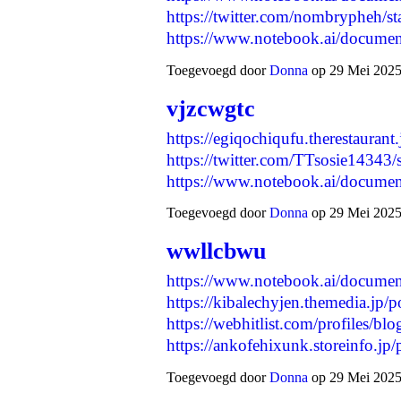
https://twitter.com/nombrypheh
https://www.notebook.ai/docum
Toegevoegd door
Donna
op 29 Mei 2025
vjzcwgtc
https://egiqochiqufu.therestauran
https://twitter.com/TTsosie1434
https://www.notebook.ai/docum
Toegevoegd door
Donna
op 29 Mei 2025
wwllcbwu
https://www.notebook.ai/docume
https://kibalechyjen.themedia.jp/
https://webhitlist.com/profiles/b
https://ankofehixunk.storeinfo.j
Toegevoegd door
Donna
op 29 Mei 2025