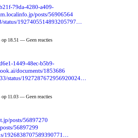
ceb21f-79da-4280-a409-
sim.localinfo.jp/posts/56906564
6053/status/1927405514893205797…
 op 18.51 — Geen reacties
2cd6e1-1449-48ec-b5b9-
book.ai/documents/1853686
49433/status/1927287672956920024…
 op 11.03 — Geen reacties
nt.jp/posts/56897270
p/posts/56897299
status/1926838707589390771…