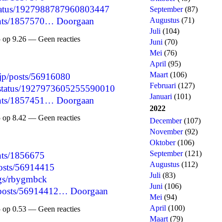
/status/1927988787960803447
September
(87)
Augustus
(71)
ents/1857570…
Doorgaan
Juli
(104)
 op 9.26 — Geen reacties
Juni
(70)
Mei
(76)
April
(95)
Maart
(106)
t.jp/posts/56916080
Februari
(127)
3/status/1927973605255590010
Januari
(101)
ents/1857451…
Doorgaan
2022
 op 8.42 — Geen reacties
December
(107)
November
(92)
Oktober
(106)
September
(121)
nts/1856675
Augustus
(112)
posts/56914415
Juli
(83)
logs/rbygmbck
Juni
(106)
p/posts/56914412…
Doorgaan
Mei
(94)
April
(100)
 op 0.53 — Geen reacties
Maart
(79)