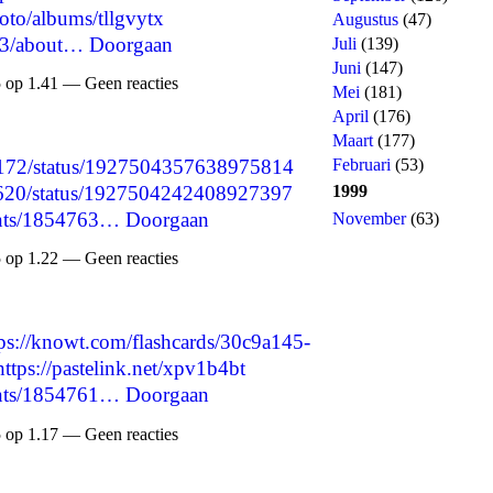
oto/albums/tllgvytx
Augustus
(47)
23/about…
Doorgaan
Juli
(139)
Juni
(147)
 op 1.41 — Geen reacties
Mei
(181)
April
(176)
Maart
(177)
Februari
(53)
90172/status/1927504357638975814
1999
70620/status/1927504242408927397
ents/1854763…
Doorgaan
November
(63)
 op 1.22 — Geen reacties
tps://knowt.com/flashcards/30c9a145-
https://pastelink.net/xpv1b4bt
ents/1854761…
Doorgaan
 op 1.17 — Geen reacties