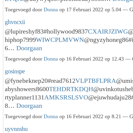
Toegevoegd door
Donna
op 17 Februari 2022 op 5.04 — Ge
ghvncxii
@lupireshyf83#hollywood9837
CXAIRJZIWG
@
hiphop7999
WIWCPLMVWN
@ngyzyhoneg86#i
6…
Doorgaan
Toegevoegd door
Donna
op 16 Februari 2022 op 12.43 — 
gosinspe
@fynebeknep20#read7612
VLPTBFLPRA
@umis
abyshowers8600
TEHDRTKDQH
@uvinkotushe
rtyplanner1131
AMKSRSLSVO
@ejuwhudaju28#
8…
Doorgaan
Toegevoegd door
Donna
op 16 Februari 2022 op 8.21 — Ge
uyvnnshu