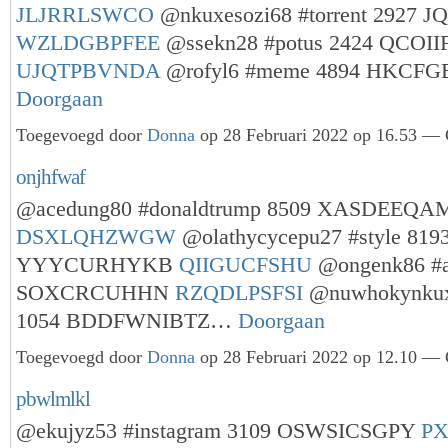
JLJRRLSWCO
@nkuxesozi68 #torrent 2927
WZLDGBPFEE
@ssekn28 #potus 2424 QCOI
UJQTPBVNDA
@rofyl6 #meme 4894 HKC
Doorgaan
Toegevoegd door
Donna
op 28 Februari 2022 op 16.53 — 
onjhfwaf
@acedung80 #donaldtrump 8509 XASDEEQA
DSXLQHZWGW
@olathycycepu27 #style 819
YYYCURHYKB
QIIGUCFSHU
@ongenk86 #a
SOXCRCUHHN
RZQDLPSFSI
@nuwhokynkux
1054 BDDFWNIBTZ…
Doorgaan
Toegevoegd door
Donna
op 28 Februari 2022 op 12.10 — 
pbwlmlkl
@ekujyz53 #instagram 3109 OSWSICSGPY
P