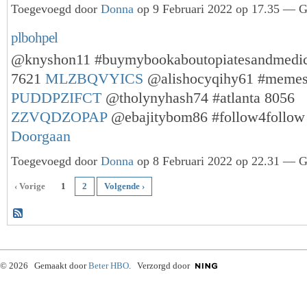
Toegevoegd door
Donna
op 9 Februari 2022 op 17.35 — Ge
plbohpel
@knyshon11 #buymybookaboutopiatesandmedic
7621
MLZBQVYICS
@alishocyqihy61 #memes
PUDDPZIFCT
@tholynyhash74 #atlanta 8056
ZZVQDZOPAP
@ebajitybom86 #follow4follo
Doorgaan
Toegevoegd door
Donna
op 8 Februari 2022 op 22.31 — Ge
‹ Vorige
1
2
Volgende ›
© 2026 Gemaakt door
Beter HBO
. Verzorgd door