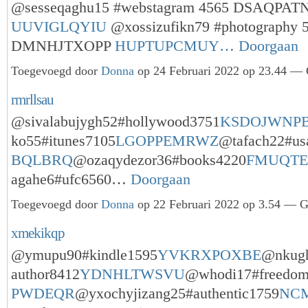
@sesseqaghu15 #webstagram 4565 DSAQPA
UUVIGLQYIU
@xossizufikn79 #photography 
DMNHJTXOPP
HUPTUPCMUY…
Doorgaan
Toegevoegd door
Donna
op 24 Februari 2022 op 23.44 — 
rmrllsau
@sivalabujygh52#hollywood3751
KSDOJWNP
ko55#itunes7105
LGOPPEMRWZ
@tafach22#us
BQLBRQ
@ozaqydezor36#books4220
FMUQTE
agahe6#ufc6560…
Doorgaan
Toegevoegd door
Donna
op 22 Februari 2022 op 3.54 — Ge
xmekikqp
@ymupu90#kindle1595
YVKRXPOXBE
@nkug
author8412
YDNHLTWSVU
@whodi17#freedo
PWDEQR
@yxochyjizang25#authentic1759
NC