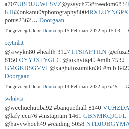
a707
UBDUUWLSVZ
@yssych73#freedom6834
KH
@onkanu0#photography8004
RXLUYNGPX
potus2362…
Doorgaan
Toegevoegd door
Donna
op 15 Februari 2022 op 15.03 — 
otytmhtt
@siwykn80 #health 3127
LTSIAETILN
@efuza
8150
OYYJXFYGLC
@joknytiq45 #mlb 7532
GMGKBSGVVI
@xaghufozumikn30 #mlb 84
Doorgaan
Toegevoegd door
Donna
op 14 Februari 2022 op 6.49 — Ge
swlnivta
@wechuchutiba92 #banquethall 8140
VUHZDA
@lafyjecu76 #instagram 1461
GBNMKQJGFL
@havywhoch49 #reading 5058
NTDJOBGYM