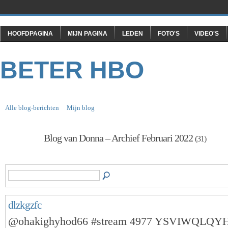
HOOFDPAGINA
MIJN PAGINA
LEDEN
FOTO'S
VIDEO'S
BETER HBO
Alle blog-berichten
Mijn blog
Blog van Donna – Archief Februari 2022
(31)
dlzkgzfc
@ohakighyhod66 #stream 4977 YSVIWQLQY