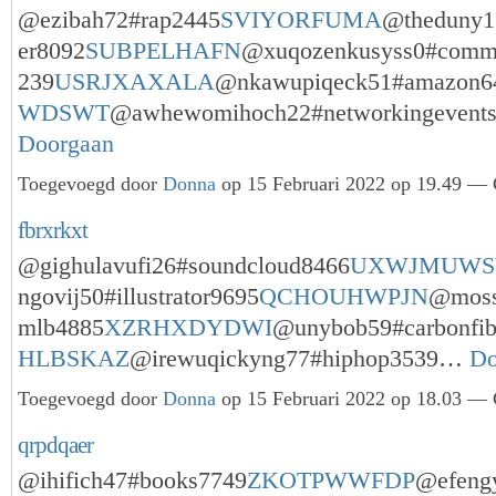
@ezibah72#rap2445
SVIYORFUMA
@theduny16
er8092
SUBPELHAFN
@xuqozenkusyss0#commu
239
USRJXAXALA
@nkawupiqeck51#amazon6
WDSWT
@awhewomihoch22#networkingevent
Doorgaan
Toegevoegd door
Donna
op 15 Februari 2022 op 19.49 — 
fbrxrkxt
@gighulavufi26#soundcloud8466
UXWJMUWS
ngovij50#illustrator9695
QCHOUHWPJN
@moss
mlb4885
XZRHXDYDWI
@unybob59#carbonfib
HLBSKAZ
@irewuqickyng77#hiphop3539…
Do
Toegevoegd door
Donna
op 15 Februari 2022 op 18.03 — 
qrpdqaer
@ihifich47#books7749
ZKOTPWWFDP
@efengy