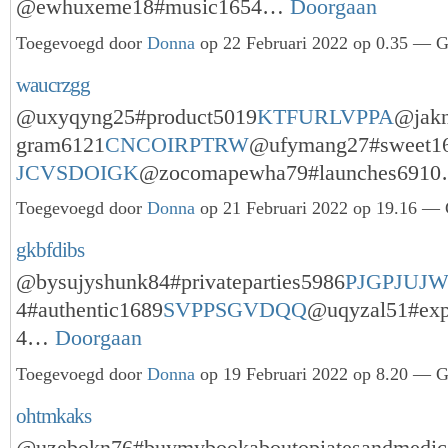
@ewhuxeme18#music1654…
Doorgaan
Toegevoegd door
Donna
op 22 Februari 2022 op 0.35 — Ge
waucrzgg
@uxyqyng25#product5019
KTFURLVPPA
@jak
gram6121
CNCOIRPTRW
@ufymang27#sweet16
JCVSDOIGK
@zocomapewha79#launches691
Toegevoegd door
Donna
op 21 Februari 2022 op 19.16 — 
gkbfdibs
@bysujyshunk84#privateparties5986
PJGPJUJ
4#authentic1689
SVPPSGVDQQ
@uqyzal51#exp
4…
Doorgaan
Toegevoegd door
Donna
op 19 Februari 2022 op 8.20 — Ge
ohtmkaks