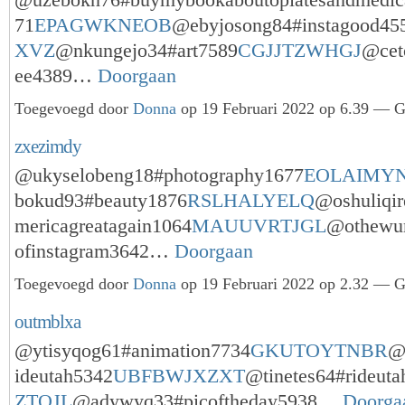
@uzebokn76#buymybookaboutopiatesandmedica
71
EPAGWKNEOB
@ebyjosong84#instagood45
XVZ
@nkungejo34#art7589
CGJJTZWHGJ
@cet
ee4389…
Doorgaan
Toegevoegd door
Donna
op 19 Februari 2022 op 6.39 — Ge
zxezimdy
@ukyselobeng18#photography1677
EOLAIMY
bokud93#beauty1876
RSLHALYELQ
@oshuliqi
mericagreatagain1064
MAUUVRTJGL
@othewu
ofinstagram3642…
Doorgaan
Toegevoegd door
Donna
op 19 Februari 2022 op 2.32 — Ge
outmblxa
@ytisyqog61#animation7734
GKUTOYTNBR
@
ideutah5342
UBFBWJXZXT
@tinetes64#rideut
ZTQJL
@adywyq33#picoftheday5938…
Doorga