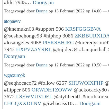
#life 7945…
Doorgaan
Toegevoegd door
Donna
op 13 Februari 2022 op 14.06 — 
atopaevv
@knemukn63 #support 596
KRSFGGGBVA
@soshochonge93 #hiphop 3086
ZKBBURXID
#losangeles 9058
PISKSBHJEC
@ureredysom91
3943
HXPVZAYRRL
@tujidec34 #banquethal
Doorgaan
Toegevoegd door
Donna
op 12 Februari 2022 op 19.50 — 
wgaxumok
@seghocaco72 #follow 6257
SHUWOIXFHP
@
#flipper 506
ORWDHTZOWW
@ackocacky80 
3672
LSEWVUVDEL
@atylihed41 #northkorea
LHGQXXDLNV
@iwhasass10…
Doorgaan