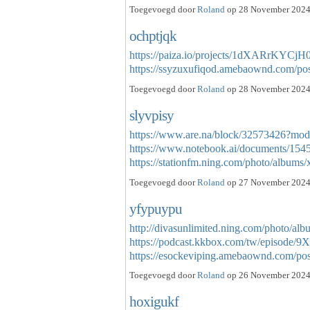
Toegevoegd door
Roland
op 28 November 2024 
ochptjqk
https://paiza.io/projects/1dXARrKYC
https://ssyzuxufiqod.amebaownd.com/p
Toegevoegd door
Roland
op 28 November 2024 
slyvpisy
https://www.are.na/block/32573426?mod
https://www.notebook.ai/documents/154
https://stationfm.ning.com/photo/album
Toegevoegd door
Roland
op 27 November 2024 
yfypuypu
http://divasunlimited.ning.com/photo/al
https://podcast.kkbox.com/tw/episod
https://esockeviping.amebaownd.com/p
Toegevoegd door
Roland
op 26 November 2024 
hoxigukf