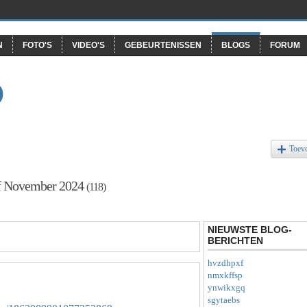
N
FOTO'S
VIDEO'S
GEBEURTENISSEN
BLOGS
FORUM
O
Toev
ef November 2024
(118)
NIEUWSTE BLOG-
BERICHTEN
hvzdhpxf
nmxkffsp
ynwikxgq
sgytaebs