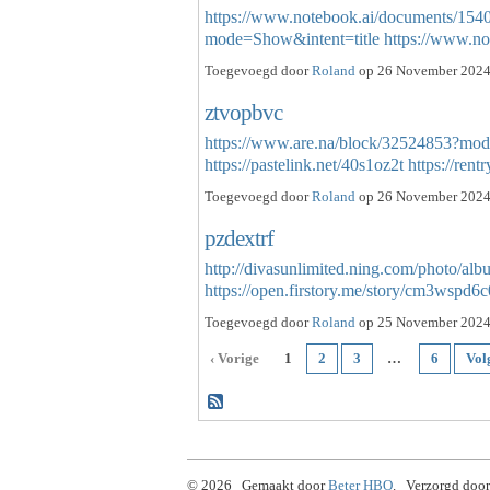
https://www.notebook.ai/documents/154
mode=Show&intent=title
https://www.n
Toegevoegd door
Roland
op 26 November 2024 
ztvopbvc
https://www.are.na/block/32524853?mod
https://pastelink.net/40s1oz2t
https://ren
Toegevoegd door
Roland
op 26 November 2024 
pzdextrf
http://divasunlimited.ning.com/photo/al
https://open.firstory.me/story/cm3wsp
Toegevoegd door
Roland
op 25 November 2024 
‹ Vorige
1
2
3
…
6
Vol
© 2026 Gemaakt door
Beter HBO
. Verzorgd door