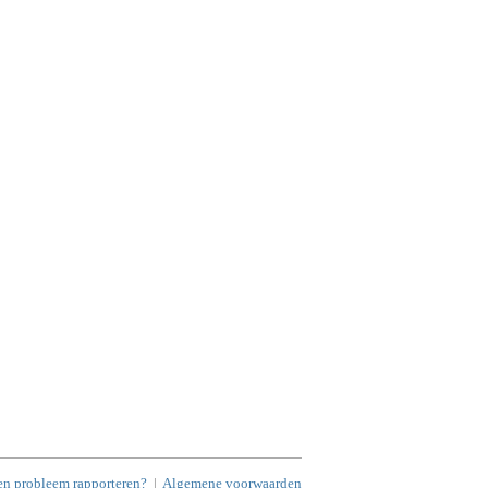
en probleem rapporteren?
|
Algemene voorwaarden