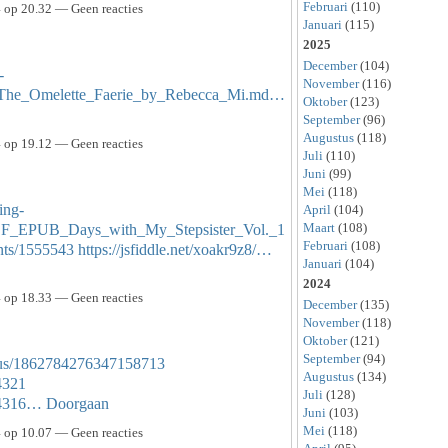
Februari
(110)
op 20.32 — Geen reacties
Januari
(115)
2025
December
(104)
-
November
(116)
s_The_Omelette_Faerie_by_Rebecca_Mi.md…
Oktober
(123)
September
(96)
Augustus
(118)
op 19.12 — Geen reacties
Juli
(110)
Juni
(99)
Mei
(118)
ing-
April
(104)
Maart
(108)
EPUB_Days_with_My_Stepsister_Vol._1
Februari
(108)
nts/1555543
https://jsfiddle.net/xoakr9z8/…
Januari
(104)
2024
op 18.33 — Geen reacties
December
(135)
November
(118)
Oktober
(121)
September
(94)
tatus/1862784276347158713
Augustus
(134)
4321
Juli
(128)
54316…
Doorgaan
Juni
(103)
Mei
(118)
op 10.07 — Geen reacties