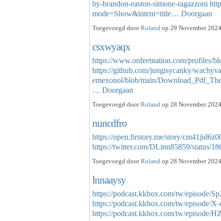
by-brandon-easton-simone-ragazzoni
htt
mode=Show&intent=title…
Doorgaan
Toegevoegd door
Roland
op 29 November 2024 
csxwyaqx
https://www.onfeetnation.com/profiles/
https://github.com/jungisycanky/wachyv
emexonol/blob/main/Download_Pdf_The
…
Doorgaan
Toegevoegd door
Roland
op 28 November 2024 
nuncdfro
https://open.firstory.me/story/cm41jid
https://twitter.com/DLinn85859/status
Toegevoegd door
Roland
op 28 November 2024 
lnnaaysy
https://podcast.kkbox.com/tw/episode
https://podcast.kkbox.com/tw/episod
https://podcast.kkbox.com/tw/episod