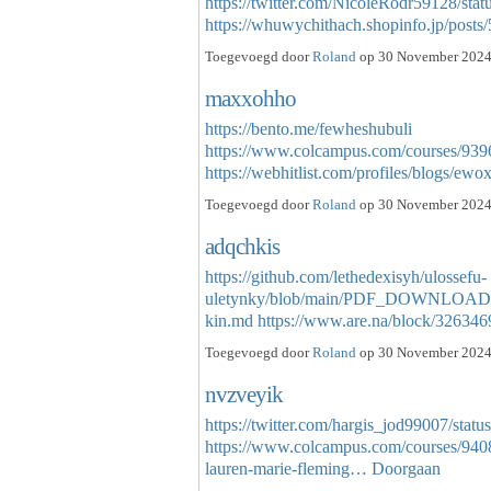
https://twitter.com/NicoleRodr59128/st
https://whuwychithach.shopinfo.jp/pos
Toegevoegd door
Roland
op 30 November 2024 
maxxohho
https://bento.me/fewheshubuli
https://www.colcampus.com/courses/9396
https://webhitlist.com/profiles/blogs/e
Toegevoegd door
Roland
op 30 November 2024 
adqchkis
https://github.com/lethedexisyh/ulossefu-
uletynky/blob/main/PDF_DOWNLOAD
kin.md
https://www.are.na/block/3263
Toegevoegd door
Roland
op 30 November 2024 
nvzveyik
https://twitter.com/hargis_jod99007/st
https://www.colcampus.com/courses/9408
lauren-marie-fleming…
Doorgaan