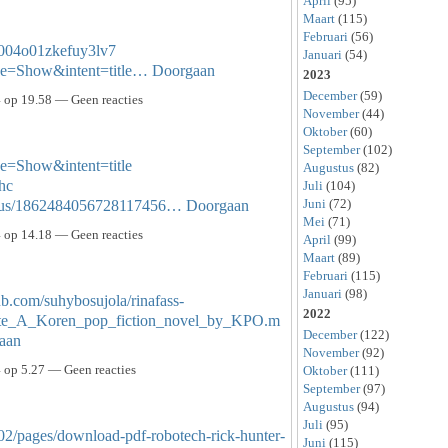
April
(95)
Maart
(115)
Februari
(56)
8k004o01zkefuy3lv7
Januari
(54)
de=Show&intent=title…
Doorgaan
2023
December
(59)
op 19.58 — Geen reacties
November
(44)
Oktober
(60)
September
(102)
e=Show&intent=title
Augustus
(82)
chc
Juli
(104)
Juni
(72)
tatus/1862484056728117456…
Doorgaan
Mei
(71)
op 14.18 — Geen reacties
April
(99)
Maart
(89)
Februari
(115)
Januari
(98)
hub.com/suhybosujola/rinafass-
2022
te_A_Koren_pop_fiction_novel_by_KPO.m
December
(122)
aan
November
(92)
op 5.27 — Geen reacties
Oktober
(111)
September
(97)
Augustus
(94)
Juli
(95)
2/pages/download-pdf-robotech-rick-hunter-
Juni
(115)