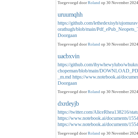
Toegevoegd door
Roland
op 30 November 2024 
uruumqhh
https://github.com/lethedexisyh/ujomurav
orathugh/blob/main/Pdf_ePub_Neopet
Doorgaan
Toegevoegd door
Roland
op 30 November 2024 
uacbxvin
https://github.com/ibywhewylubo/whukn
chopeman/blob/main/DOWNLOAD_PDF_
_m.md
https://www.notebook.ai/docume
Doorgaan
Toegevoegd door
Roland
op 30 November 2024 
dxrdeyjb
https://twitter.com/AliceRhea138216/s
https://www.notebook.ai/documents/155
https://www.notebook.ai/documents/15
Toegevoegd door
Roland
op 30 November 2024 