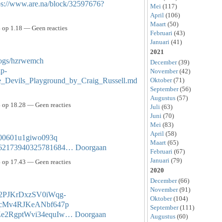
ps://www.are.na/block/32597676?
Mei
(117)
April
(106)
Maart
(50)
op 1.18 — Geen reacties
Februari
(43)
Januari
(41)
2021
blogs/hzrwemch
December
(39)
ap-
November
(42)
_Devils_Playground_by_Craig_Russell.md
Oktober
(71)
September
(56)
Augustus
(57)
op 18.28 — Geen reacties
Juli
(63)
Juni
(70)
Mei
(83)
April
(58)
6z000601u1giwo093q
Maart
(65)
/1862173940325781684…
Doorgaan
Februari
(67)
Januari
(79)
op 17.43 — Geen reacties
2020
December
(66)
November
(91)
/Sp2PJKrDxzSV0iWqg-
Oktober
(104)
e/X-cMv4RJKeANbf647p
September
(111)
e/HZe2RgptWvi34equIw…
Doorgaan
Augustus
(60)