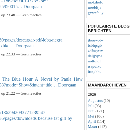
atus/1862989901077352869
mpkrholc
ts/55950015…
Doorgaan
noobitja
gvwzfbuy
op 23.48 — Geen reacties
POPULAIRSTE BLOG
BERICHTEN
0/pages/descargar-pdf-loba-negra
jbouwpbv
woxxhkq…
Doorgaan
fcblqcgb
zdfmpxrv
op 22.33 — Geen reacties
daljjypw
noltofdl
rsapoixo
ftcspkke
_The_Blue_Hour_A_Novel_by_Paula_Haw
4698?mode=Show&intent=title…
Doorgaan
MAANDARCHIEVEN
op 21.22 — Geen reacties
2026
Augustus
(19)
Juli
(93)
Juni
(121)
atus/1862942093771239547
Mei
(106)
6/pages/downloads-because-fat-girl-by-
April
(114)
Maart
(112)