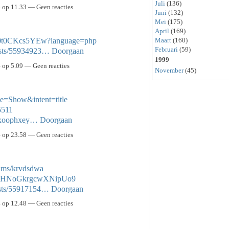
Juli
(136)
op 11.33 — Geen reacties
Juni
(132)
Mei
(175)
April
(169)
jH0t0CKcs5YEw?language=php
Maart
(160)
Februari
(59)
osts/55934923…
Doorgaan
1999
op 5.09 — Geen reacties
November
(45)
e=Show&intent=title
5511
s/xoophxey…
Doorgaan
op 23.58 — Geen reacties
bums/krvdsdwa
e/9XHNoGkrgcwXNipUo9
osts/55917154…
Doorgaan
op 12.48 — Geen reacties