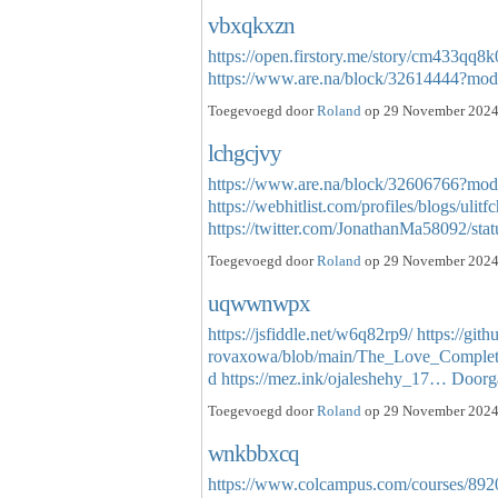
vbxqkxzn
https://open.firstory.me/story/cm433qq
https://www.are.na/block/32614444?mo
Toegevoegd door
Roland
op 29 November 2024 
lchgcjvy
https://www.are.na/block/32606766?mod
https://webhitlist.com/profiles/blogs/ulitf
https://twitter.com/JonathanMa58092/s
Toegevoegd door
Roland
op 29 November 2024 
uqwwnwpx
https://jsfiddle.net/w6q82rp9/
https://git
rovaxowa/blob/main/The_Love_Comple
d
https://mez.ink/ojaleshehy_17…
Doorg
Toegevoegd door
Roland
op 29 November 2024 
wnkbbxcq
https://www.colcampus.com/courses/8920