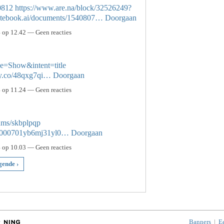
0812
https://www.are.na/block/32526249?
otebook.ai/documents/1540807…
Doorgaan
op 12.42 — Geen reacties
e=Show&intent=title
try.co/48qxg7qi…
Doorgaan
op 11.24 — Geen reacties
bums/skbplpqp
d6c000701yb6mj31yl0…
Doorgaan
op 10.03 — Geen reacties
gende ›
Banners
|
E