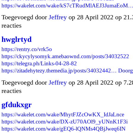
https://wakelet.com/wake/kS7cTRudMlAEJ3JumaEoM
Toegevoegd door
Jeffrey
op 28 April 2022 op 21
reacties
hwglrtyd
https://rentry.co/vrk5o
https://ckycylysomyk.amebaownd.com/posts/34032522
https://telegra.ph/Links-04-28-82
https://zitadehytezy.themedia.jp/posts/34032442…
Doorg
Toegevoegd door
Jeffrey
op 28 April 2022 op 7.
reacties
gfdukxgr
https://wakelet.com/wake/MhytFJZcOwKX_IdJaLnce
https://wakelet.com/wake/DX-zU70AOl9_yUNnK1F3i
https://wakelet.com/wake/gEQ6-lQNMs4QBjJweq6IN