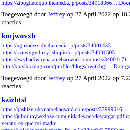
https://ziboghatoqub.themedia.jp/posts/34018366…
Door
Toegevoegd door
Jeffrey
op 27 April 2022 op 18
reacties
kmjwovxh
https://nguzadessidy.themedia.jp/posts/34001435
https://ozuwygyduxyj.shopinfo.jp/posts/34001505
https://ewyhadiwhyna.amebaownd.com/posts/34001171
http://korsika.ning.com/profiles/blogs/pwitkbgj…
Doorga
Toegevoegd door
Jeffrey
op 27 April 2022 op 7.
reacties
kzizhtsl
https://qashizyrukyr.amebaownd.com/posts/33999616
https://juborupywedoze.comunidades.net/descargar-pdf-e
verano-en-que-mi-madre