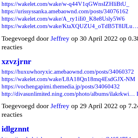
https://wakelet.com/wake/w-q44V1qGWnsIZHliBtU_
https://urissyssanka.amebaownd.com/posts/34076162
https://wakelet.com/wake/A_ry1iIi0_K8e8Usly5W6
https://wakelet.com/wake/KtaXQUZU4_oTdB5T8IJLu
Toegevoegd door
Jeffrey
op 30 April 2022 op 0.
reacties
xzvzjrnr
https://huxuwhoryxic.amebaownd.com/posts/34060372
https://wakelet.com/wake/L8A18Qn18mq4EsdGJX-NM
https://vochengapimi.themedia.jp/posts/34060432
http://divasunlimited.ning.com/photo/albums/ilakrkwi…
Toegevoegd door
Jeffrey
op 29 April 2022 op 7.
reacties
idlgznnt