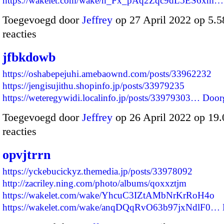
https://wakelet.com/wake/n_Px_pAq2Zqc9dL5ES6xm…
Toegevoegd door
Jeffrey
op 27 April 2022 op 5.
reacties
jfbkdowb
https://oshabepejuhi.amebaownd.com/posts/33962232
https://jengisujithu.shopinfo.jp/posts/33979235
https://weteregywidi.localinfo.jp/posts/33979303…
Door
Toegevoegd door
Jeffrey
op 26 April 2022 op 19
reacties
opvjtrrn
https://yckebucickyz.themedia.jp/posts/33978092
http://zacriley.ning.com/photo/albums/qoxxztjm
https://wakelet.com/wake/YhcuC3IZtAMbNrKrRoH4o
https://wakelet.com/wake/anqDQqRvO63b97jxNdlF0…