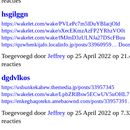
reacties
hsgilggn
https://wakelet.com/wake/PVLePc7m5lDuYBIacjOld
https://wakelet.com/wake/sXecEKmzAzFP2YRhzVO0i
https://wakelet.com/wake/fMJmD3zULNJa27DScFBuu
https://quwhenkijafo.localinfo.jp/posts/33960959…
Door
Toegevoegd door
Jeffrey
op 25 April 2022 op 21
reacties
dgdvlkos
https://ushunkekahew.themedia.jp/posts/33957345
https://wakelet.com/wake/LpbZRlBsw5ECwUV5uOHL7
https://enkeghaqotekn.amebaownd.com/posts/3395739
Toegevoegd door
Jeffrey
op 25 April 2022 op 7.
reacties