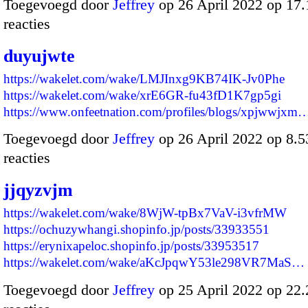
Toegevoegd door
Jeffrey
op 26 April 2022 op 17
reacties
duyujwte
https://wakelet.com/wake/LMJInxg9KB74IK-Jv0Phe
https://wakelet.com/wake/xrE6GR-fu43fD1K7gp5gi
https://www.onfeetnation.com/profiles/blogs/xpjwwjxm
Toegevoegd door
Jeffrey
op 26 April 2022 op 8.
reacties
jjqyzvjm
https://wakelet.com/wake/8WjW-tpBx7VaV-i3vfrMW
https://ochuzywhangi.shopinfo.jp/posts/33933551
https://erynixapeloc.shopinfo.jp/posts/33953517
https://wakelet.com/wake/aKcJpqwY53le298VR7MaS…
Toegevoegd door
Jeffrey
op 25 April 2022 op 22