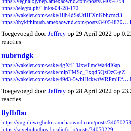
https://veghalojybep.amebaownd.com/posts/34054754
https://telegra.ph/Links-04-28-172
https://wakelet.com/wake/Hlh4dSsUtHFXnKbhcmcl3
https://thykithinush.amebaownd.com/posts/34054870…
Toegevoegd door
Jeffrey
op 29 April 2022 op 0.
reacties
nubrndgk
https://wakelet.com/wake/4gXrl18JxwFmcWa4dI6ap
https://wakelet.com/wake/mipTMSc_Exqd5QzOzC-gZ
https://wakelet.com/wake/49d3-5wbHickwrWRPmlEf…
Toegevoegd door
Jeffrey
op 28 April 2022 op 23
reacties
llyfbfbo
https://yngubiweghukn.amebaownd.com/posts/3405025
https://sovebohuthov.localinfo.jp/posts/34050229