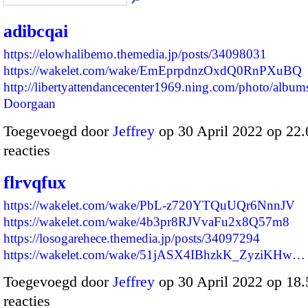
adibcqai
https://elowhalibemo.themedia.jp/posts/34098031
https://wakelet.com/wake/EmEprpdnzOxdQ0RnPXuBQ
http://libertyattendancecenter1969.ning.com/photo/albu
Doorgaan
Toegevoegd door
Jeffrey
op 30 April 2022 op 22
reacties
flrvqfux
https://wakelet.com/wake/PbL-z720YTQuUQr6NnnJV
https://wakelet.com/wake/4b3pr8RJVvaFu2x8Q57m8
https://losogarehece.themedia.jp/posts/34097294
https://wakelet.com/wake/51jASX4IBhzkK_ZyziKHw…
Toegevoegd door
Jeffrey
op 30 April 2022 op 18
reacties