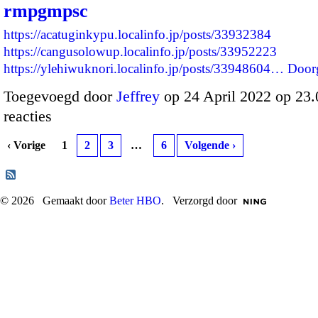
rmpgmpsc
https://acatuginkypu.localinfo.jp/posts/33932384
https://cangusolowup.localinfo.jp/posts/33952223
https://ylehiwuknori.localinfo.jp/posts/33948604…
Door
Toegevoegd door
Jeffrey
op 24 April 2022 op 23
reacties
‹ Vorige
1
2
3
…
6
Volgende ›
© 2026 Gemaakt door
Beter HBO
. Verzorgd door