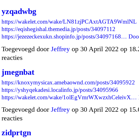
yzqadwbg
https://wakelet.com/wake/LN81zjPCAxtAGTA9WmlNL
https://eqishegishal.themedia.jp/posts/34097112
https://jezezeckexukn.shopinfo.jp/posts/34097168…
Doo
Toegevoegd door
Jeffrey
op 30 April 2022 op 18
reacties
jmegnbat
https://knoxymysicax.amebaownd.com/posts/34095922
https://yshyqekadesi.localinfo.jp/posts/34095966
https://wakelet.com/wake/1olEgVmrWXwzxhCeleivX…
Toegevoegd door
Jeffrey
op 30 April 2022 op 15
reacties
zidprtgn