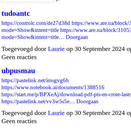
tudoantc
https://controlc.com/de27d38d
https://www.are.na/block
mode=Show&intent=title
https://www.are.na/block/310
mode=Show&intent=title…
Doorgaan
Toegevoegd door
Laurie
op 30 September 2024 o
Geen reacties
ubpusmau
https://pastelink.net/imsgvg6h
https://www.notebook.ai/documents/1388516
https://start.me/p/BPXeAj/download-pdf-pts-en-crote-lastr
https://pastelink.net/vv3w5s5e…
Doorgaan
Toegevoegd door
Laurie
op 30 September 2024 o
Geen reacties