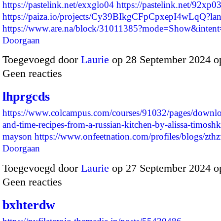
https://pastelink.net/exxglo04
https://pastelink.net/92xp0
https://paiza.io/projects/Cy39BIkgCFpCpxepI4wLqQ?l
https://www.are.na/block/31011385?mode=Show&intent
Doorgaan
Toegevoegd door
Laurie
op 28 September 2024 o
Geen reacties
lhprgcds
https://www.colcampus.com/courses/91032/pages/downloa
and-time-recipes-from-a-russian-kitchen-by-alissa-timoshki
mayson
https://www.onfeetnation.com/profiles/blogs/zth
Doorgaan
Toegevoegd door
Laurie
op 27 September 2024 o
Geen reacties
bxhterdw