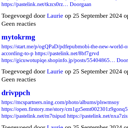
https://pastelink.net/tkzcs0rz…
Doorgaan
Toegevoegd door
Laurie
op 25 September 2024 o
Geen reacties
mytokrmg
https://start.me/p/ogQPaD/pdfepubmobi-the-new-world-o
according-to-p
https://pastelink.net/8bf7grvd
https://gicuwotupiqe.shopinfo.jp/posts/55404865…
Door
Toegevoegd door
Laurie
op 25 September 2024 o
Geen reacties
drivppch
https://mcspartners.ning.com/photo/albums/plswmsoy
https://open.firstory.me/story/cm1gz5emt002301z9gonq5
https://pastelink.net/m7tsipud
https://pastelink.net/nxa7z
Toegevoegd door
Laurie
op 25 September 2024 o