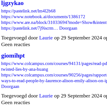
ljgzykao
https://pastelink.net/lm4l2b68
https://www.notebook.ai/documents/1386172
https://www.are.na/block/31033694?mode=Show&intent=
https://pastelink.net/7j9iscrm…
Doorgaan
Toegevoegd door
Laurie
op 29 September 2024 o
Geen reacties
giomihpt
https://www.colcampus.com/courses/94131/pages/read-p
twisted-lies-by-ana-huang
https://www.colcampus.com/courses/90256/pages/rapport-
ways-to-read-people-by-laurence-alison-emily-alison-on
Doorgaan
Toegevoegd door
Laurie
op 29 September 2024 o
Geen reacties