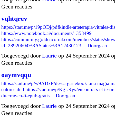
Geen reacties
vqhtqrev
https://start.me/p/19pODj/pdfkindle-arteterapia-vitrales-d
https://www.notebook.ai/documents/1358499
https://community.goldencorral.com/members/status/sho
id=28920604%3AStatus%3A12430123…
Doorgaan
Toegevoegd door
Laurie
op 24 September 2024 o
Geen reacties
oaymvqqu
https://start.me/p/w9ADxP/descargar-ebook-una-magia-m
colores-de-l
https://start.me/p/KgLRjw/encontrars-el-tesor
duerme-en-ti-epub-gratis…
Doorgaan
Toegevoegd door
Laurie
op 24 September 2024 o
Geen reacties