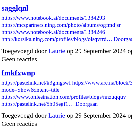
sagglqnl
https://www.notebook.ai/documents/1384293
https://mcspartners.ning.com/photo/albums/ogfmdjsr
https://www.notebook.ai/documents/1384246
http://korsika.ning.com/profiles/blogs/olsqvrrd…
Doorga
Toegevoegd door
Laurie
op 29 September 2024 o
Geen reacties
fmkfxwnp
https://pastelink.net/k3gmgswf
https://www.are.na/block
mode=Show&intent=title
https://www.onfeetnation.com/profiles/blogs/nnzuqquv
https://pastelink.net/5h05egf1…
Doorgaan
Toegevoegd door
Laurie
op 29 September 2024 o
Geen reacties