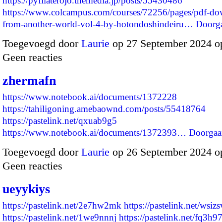
https://pyfilaterojo.themedia.jp/posts/55430486
https://www.colcampus.com/courses/72256/pages/pdf-do
from-another-world-vol-4-by-hotondoshindeiru…
Doorg
Toegevoegd door
Laurie
op 27 September 2024 o
Geen reacties
zhermafn
https://www.notebook.ai/documents/1372228
https://tahiligoning.amebaownd.com/posts/55418764
https://pastelink.net/qxuab9g5
https://www.notebook.ai/documents/1372393…
Doorgaa
Toegevoegd door
Laurie
op 26 September 2024 o
Geen reacties
ueyykiys
https://pastelink.net/2e7hw2mk
https://pastelink.net/wsiz
https://pastelink.net/1we9nnnj
https://pastelink.net/fq3h9