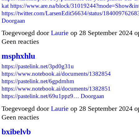
kat
https://www.are.na/block/31019244?mode=Show&inte
https://twitter.com/LarsenEdit56634/status/184009762
Doorgaan
Toegevoegd door
Laurie
op 28 September 2024 o
Geen reacties
msphxhlu
https://pastelink.net/3pd0g31u
https://www.notebook.ai/documents/1382854
https://pastelink.net/6gpdrnhm
https://www.notebook.ai/documents/1382851
https://pastelink.net/69u1ppz9…
Doorgaan
Toegevoegd door
Laurie
op 28 September 2024 o
Geen reacties
bxibelvb