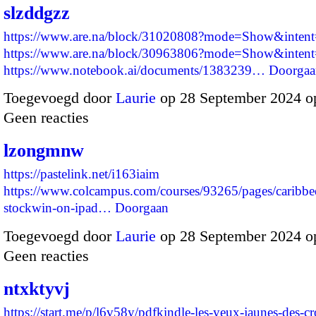
slzddgzz
https://www.are.na/block/31020808?mode=Show&intent=
https://www.are.na/block/30963806?mode=Show&intent=
https://www.notebook.ai/documents/1383239…
Doorgaa
Toegevoegd door
Laurie
op 28 September 2024 o
Geen reacties
lzongmnw
https://pastelink.net/i163iaim
https://www.colcampus.com/courses/93265/pages/caribbee
stockwin-on-ipad…
Doorgaan
Toegevoegd door
Laurie
op 28 September 2024 o
Geen reacties
ntxktyvj
https://start.me/p/l6v58y/pdfkindle-les-yeux-jaunes-des-c