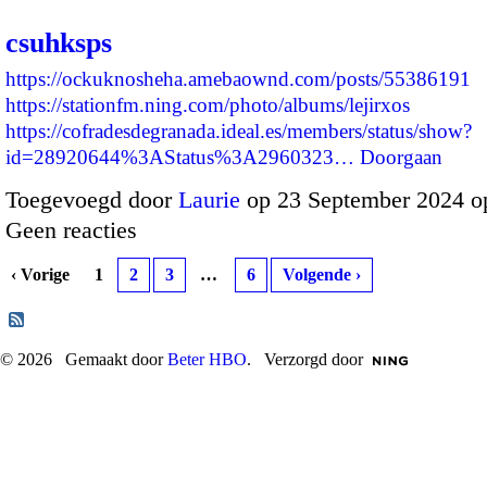
csuhksps
https://ockuknosheha.amebaownd.com/posts/55386191
https://stationfm.ning.com/photo/albums/lejirxos
https://cofradesdegranada.ideal.es/members/status/show?
id=28920644%3AStatus%3A2960323…
Doorgaan
Toegevoegd door
Laurie
op 23 September 2024 o
Geen reacties
‹ Vorige
1
2
3
…
6
Volgende ›
© 2026 Gemaakt door
Beter HBO
. Verzorgd door