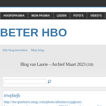
HOOFDPAGINA
MIJN PAGINA
LEDEN
FOTO'S
VIDEO'S
BETER HBO
Alle blog-berichten
Mijn blog
Blog van Laurie – Archief Maart 2023
(118)
rrwphejh
http://mcspartners.ning.com/photo/albums/xcpgkzno