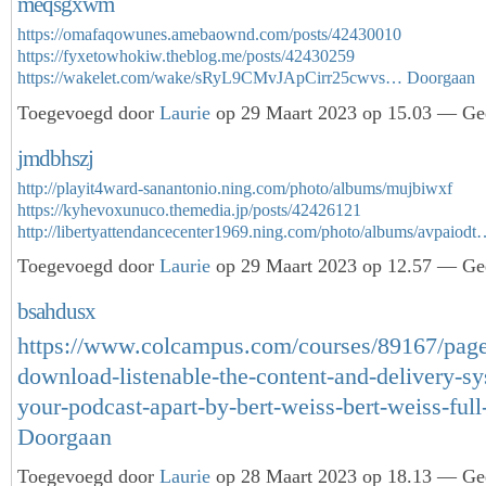
meqsgxwm
https://omafaqowunes.amebaownd.com/posts/42430010
https://fyxetowhokiw.theblog.me/posts/42430259
https://wakelet.com/wake/sRyL9CMvJApCirr25cwvs…
Doorgaan
Toegevoegd door
Laurie
op 29 Maart 2023 op 15.03 — Gee
jmdbhszj
http://playit4ward-sanantonio.ning.com/photo/albums/mujbiwxf
https://kyhevoxunuco.themedia.jp/posts/42426121
http://libertyattendancecenter1969.ning.com/photo/albums/avpaiod
Toegevoegd door
Laurie
op 29 Maart 2023 op 12.57 — Gee
bsahdusx
https://www.colcampus.com/courses/89167/page
download-listenable-the-content-and-delivery-sy
your-podcast-apart-by-bert-weiss-bert-weiss-fu
Doorgaan
Toegevoegd door
Laurie
op 28 Maart 2023 op 18.13 — Gee