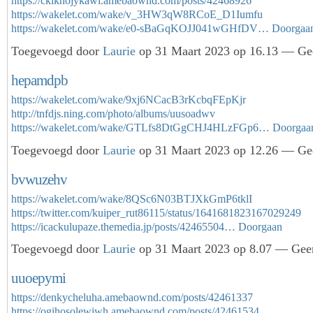
https://ckiknojykawi.amebaownd.com/posts/42468926
https://wakelet.com/wake/v_3HW3qW8RCoE_D1Iumfu
https://wakelet.com/wake/e0-sBaGqKOJJ041wGHfDV…
Doorgaa
Toegevoegd door
Laurie
op 31 Maart 2023 op 16.13 — Gee
hepamdpb
https://wakelet.com/wake/9xj6NCacB3rKcbqFEpKjr
http://tnfdjs.ning.com/photo/albums/uusoadwv
https://wakelet.com/wake/GTLfs8DtGgCHJ4HLzFGp6…
Doorgaa
Toegevoegd door
Laurie
op 31 Maart 2023 op 12.26 — Gee
bvwuzehv
https://wakelet.com/wake/8QSc6N03BTJXkGmP6tklI
https://twitter.com/kuiper_rut86115/status/1641681823167029249
https://icackulupaze.themedia.jp/posts/42465504…
Doorgaan
Toegevoegd door
Laurie
op 31 Maart 2023 op 8.07 — Geen
uuoepymi
https://denkycheluha.amebaownd.com/posts/42461337
https://ogihosolewiwh.amebaownd.com/posts/42461534