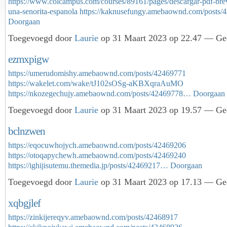
https://www.colcampus.com/courses/89161/pages/descargar-pdf-brev
una-senorita-espanola
https://kaknusefungy.amebaownd.com/posts
Doorgaan
Toegevoegd door
Laurie
op 31 Maart 2023 op 22.47 — Gee
ezmxpigw
https://umerudomishy.amebaownd.com/posts/42469771
https://wakelet.com/wake/tJ102sOSg-aKBXqraAuMO
https://nkozegechujy.amebaownd.com/posts/42469778…
Doorgaan
Toegevoegd door
Laurie
op 31 Maart 2023 op 19.57 — Gee
bclnzwen
https://eqocuwhojych.amebaownd.com/posts/42469206
https://otoqapychewh.amebaownd.com/posts/42469240
https://ighijisutemu.themedia.jp/posts/42469217…
Doorgaan
Toegevoegd door
Laurie
op 31 Maart 2023 op 17.13 — Gee
xqbgjlef
https://zinkijereqyv.amebaownd.com/posts/42468917