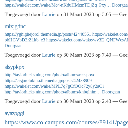
https://wakelet.com/wake/Mc4-nKduHMzmTDjZq_Pxy…
Doorgaa
Toegevoegd door
Laurie
op 31 Maart 2023 op 3.05 — Geen
mlxjgdnc
https://yghighejorol.themedia.jp/posts/42440551
https://wakelet.co
pbHGVbD3rZ1kb_e3
https://wakelet.com/wake/wv3E_QNFWcs
Doorgaan
Toegevoegd door
Laurie
op 30 Maart 2023 op 7.40 — Geen
slsypkpx
http://taylorhicks.ning.com/photo/albums/reespoyc
https://cegarotukino.themedia.jp/posts/42438909
https://wakelet.com/wake/MPL7q7gCfOQc72y8y2aQi
http://taylorhicks.ning.com/photo/albums/knbqlnim…
Doorgaan
Toegevoegd door
Laurie
op 30 Maart 2023 op 2.43 — Geen
ayazpggi
https://www.colcampus.com/courses/89141/pa