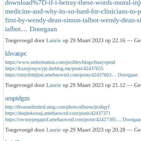
download%7D-if-i-betray-these-words-moral-inj
medicine-and-why-its-so-hard-for-clinicians-to-p
first-by-wendy-dean-simon-talbot-wendy-dean-s
talbot…
Doorgaan
Toegevoegd door
Laurie
op 29 Maart 2023 op 22.16 — Gee
khvatqec
https://www.onfeetnation.com/profiles/blogs/buayvpmd
https://kuzejymywyje.theblog.me/posts/42437655
https://omydotijijod.amebaownd.com/posts/42437663…
Doorgaan
Toegevoegd door
Laurie
op 29 Maart 2023 op 21.12 — Gee
umptdgzn
http://divasunlimited.ning.com/photo/albums/jtcdtqyf
https://doqitekessuj.amebaownd.com/posts/42437371
https://owonypegapof.amebaownd.com/posts/42427385…
Doorgaa
Toegevoegd door
Laurie
op 29 Maart 2023 op 20.28 — Gee