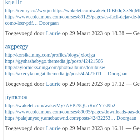
krjefflr
https://rentry.co/2wyqm
https://wakelet.com/wake/qDiB60qXzNqM
https://www.colcampus.com/courses/89125/pages/es-facil-dejar-de-f
como-leer-pdf…
Doorgaan
Toegevoegd door
Laurie
op 29 Maart 2023 op 18.38 — Gee
axgpezgy
http://korsika.ning.com/profiles/blogs/jxiocjga
https://gyshashebygo.themedia.jp/posts/42421566
http://taylorhicks.ning.com/photo/albums/fcsubusw
https://axecyknangat.themedia.jp/posts/42421011…
Doorgaan
Toegevoegd door
Laurie
op 29 Maart 2023 op 17.12 — Gee
jiymcnoa
https://wakelet.com/wake/My7AEP29QUrRnZY7sl9b2
https://www.colcampus.com/courses/89095/pages/downloads-pas-de
https://palajunysojy.amebaownd.com/posts/42432253…
Doorgaan
Toegevoegd door
Laurie
op 29 Maart 2023 op 16.11 — Gee