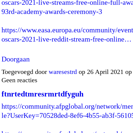
oscars-2021-live-streams-free-online-full-aw
93rd-academy-awards-ceremony-3
https://www.easa.europa.eu/community/event
oscars-2021-live-reddit-stream-free-online…
Doorgaan
Toegevoegd door
waresestrd
op 26 April 2021 op
Geen reacties
ftnrtedtmresrmrtdfyguh
https://community.afpglobal.org/network/me
le?UserKey=70528ded-8ef6-4b55-ab3f-5610