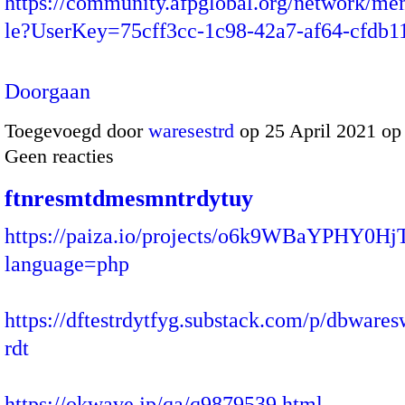
https://community.afpglobal.org/network/me
le?UserKey=75cff3cc-1c98-42a7-af64-cfdb
Doorgaan
Toegevoegd door
waresestrd
op 25 April 2021 o
Geen reacties
ftnresmtdmesmntrdytuy
https://paiza.io/projects/o6k9WBaYPHY0H
language=php
https://dftestrdytfyg.substack.com/p/dbware
rdt
https://okwave.jp/qa/q9879539.html…