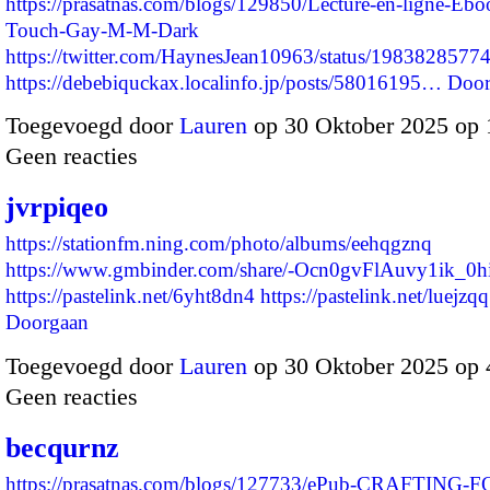
https://prasatnas.com/blogs/129850/Lecture-en-ligne-Eb
Touch-Gay-M-M-Dark
https://twitter.com/HaynesJean10963/status/198382857
https://debebiquckax.localinfo.jp/posts/58016195…
Door
Toegevoegd door
Lauren
op 30 Oktober 2025 op
Geen reacties
jvrpiqeo
https://stationfm.ning.com/photo/albums/eehqgznq
https://www.gmbinder.com/share/-Ocn0gvFlAuvy1ik_0h
https://pastelink.net/6yht8dn4
https://pastelink.net/luejz
Doorgaan
Toegevoegd door
Lauren
op 30 Oktober 2025 op
Geen reacties
becqurnz
https://prasatnas.com/blogs/127733/ePub-CRAFTING-F