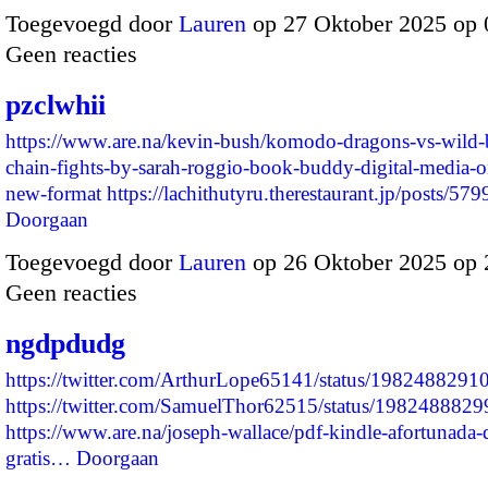
Toegevoegd door
Lauren
op 27 Oktober 2025 op
Geen reacties
pzclwhii
https://www.are.na/kevin-bush/komodo-dragons-vs-wild-
chain-fights-by-sarah-roggio-book-buddy-digital-media-
new-format
https://lachithutyru.therestaurant.jp/posts/
Doorgaan
Toegevoegd door
Lauren
op 26 Oktober 2025 op
Geen reacties
ngdpdudg
https://twitter.com/ArthurLope65141/status/198248829
https://twitter.com/SamuelThor62515/status/19824888
https://www.are.na/joseph-wallace/pdf-kindle-afortunada-
gratis…
Doorgaan