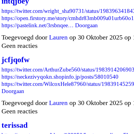
intqjbey
https://twitter.com/wright_sha90731/status/198396341
https://open.firstory.me/story/cmhdr83mb009a01urb60o
https://pastelink.net/3rsbnqee…
Doorgaan
Toegevoegd door
Lauren
op 30 Oktober 2025 op
Geen reacties
jcfjqofw
https://twitter.com/ArthurZube560/status/19839142069
https://neckezivyqokn.shopinfo.jp/posts/58010540
https://twitter.com/WilcoxHele87960/status/19839145
Doorgaan
Toegevoegd door
Lauren
op 30 Oktober 2025 op
Geen reacties
terissad