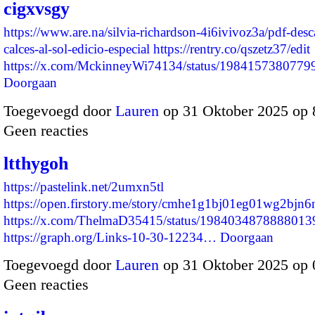
cigxvsgy
https://www.are.na/silvia-richardson-4i6ivivoz3a/pdf-desca
calces-al-sol-edicio-especial
https://rentry.co/qszetz37/edit
https://x.com/MckinneyWi74134/status/19841573807
Doorgaan
Toegevoegd door
Lauren
op 31 Oktober 2025 op
Geen reacties
ltthygoh
https://pastelink.net/2umxn5tl
https://open.firstory.me/story/cmhe1g1bj01eg01wg2bjn6
https://x.com/ThelmaD35415/status/1984034878888013
https://graph.org/Links-10-30-12234…
Doorgaan
Toegevoegd door
Lauren
op 31 Oktober 2025 op
Geen reacties