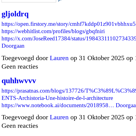
gljoldrq
https://open.firstory.me/story/cmhf7kddp01z901vbhhxu
https://webhitlist.com/profiles/blogs/gbqfniri
https://x.com/JoseReed17384/status/198433111027343
Doorgaan
Toegevoegd door
Lauren
op 31 Oktober 2025 op
Geen reacties
quhhwvvv
https://prasatnas.com/blogs/137726/T%C3%89L%C
ENTS-Archistoria-Une-histoire-de-l-architecture
https://www.notebook.ai/documents/2018958…
Doorgaa
Toegevoegd door
Lauren
op 31 Oktober 2025 op
Geen reacties