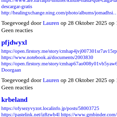
https://www.are.na/ralph-lindner/kindle-hasta-que-caiga-la
descargar-gratis
http://healingxchange.ning.com/photo/albums/jomadhsi
Toegevoegd door
Lauren
op 28 Oktober 2025 op
Geen reacties
pfjdwyxl
https://open.firstory.me/story/cmhap4jvj007301sr7av15rp
https://www.notebook.ai/documents/2003830
https://open.firstory.me/story/cmhap67ao008y01vb5ya
Doorgaan
Toegevoegd door
Lauren
op 28 Oktober 2025 op
Geen reacties
krbeland
https://ofysezyvyzot.localinfo.jp/posts/58003725
https://pastelink.net/iz8zwb4l
https://www.gmbinder.com/s