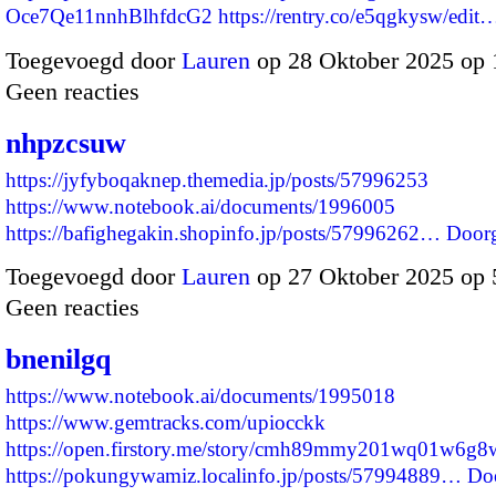
Oce7Qe11nnhBlhfdcG2
https://rentry.co/e5qgkysw/edit
Toegevoegd door
Lauren
op 28 Oktober 2025 op
Geen reacties
nhpzcsuw
https://jyfyboqaknep.themedia.jp/posts/57996253
https://www.notebook.ai/documents/1996005
https://bafighegakin.shopinfo.jp/posts/57996262…
Door
Toegevoegd door
Lauren
op 27 Oktober 2025 op
Geen reacties
bnenilgq
https://www.notebook.ai/documents/1995018
https://www.gemtracks.com/upiocckk
https://open.firstory.me/story/cmh89mmy201wq01w6g8
https://pokungywamiz.localinfo.jp/posts/57994889…
Do