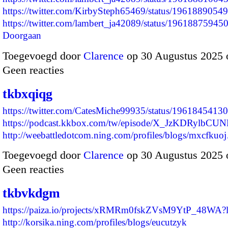
https://twitter.com/KirbySteph65469/status/196188905
https://twitter.com/lambert_ja42089/status/196188759
Doorgaan
Toegevoegd door
Clarence
op 30 Augustus 2025 
Geen reacties
tkbxqiqg
https://twitter.com/CatesMiche99935/status/196184541
https://podcast.kkbox.com/tw/episode/X_JzKDRylbCU
http://weebattledotcom.ning.com/profiles/blogs/mxcfkuo
Toegevoegd door
Clarence
op 30 Augustus 2025 
Geen reacties
tkbvkdgm
https://paiza.io/projects/xRMRm0fskZVsM9YtP_48WA?
http://korsika.ning.com/profiles/blogs/eucutzyk