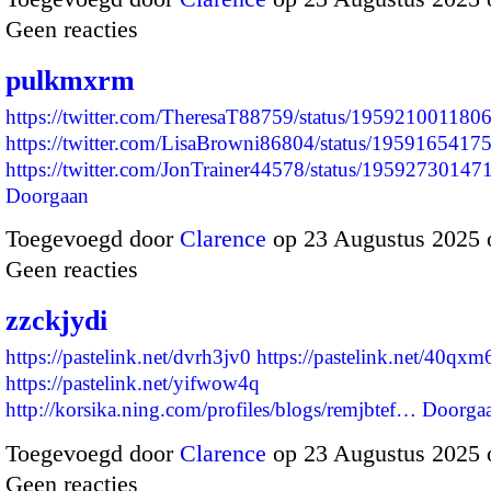
Geen reacties
pulkmxrm
https://twitter.com/TheresaT88759/status/19592100118
https://twitter.com/LisaBrowni86804/status/195916541
https://twitter.com/JonTrainer44578/status/195927301
Doorgaan
Toegevoegd door
Clarence
op 23 Augustus 2025 
Geen reacties
zzckjydi
https://pastelink.net/dvrh3jv0
https://pastelink.net/40qxm
https://pastelink.net/yifwow4q
http://korsika.ning.com/profiles/blogs/remjbtef…
Doorga
Toegevoegd door
Clarence
op 23 Augustus 2025 
Geen reacties