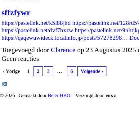
sffzfywr
https://pastelink.net/k5l88jhd
https://pastelink.net/128rd5
https://pastelink.net/dvf7bxzw
https://pastelink.net/9nhtj
https://qaqewuwideck.localinfo.jp/posts/57278298…
Doo
Toegevoegd door
Clarence
op 23 Augustus 2025 
Geen reacties
‹ Vorige
1
2
3
…
6
Volgende ›
© 2026 Gemaakt door
Beter HBO
. Verzorgd door