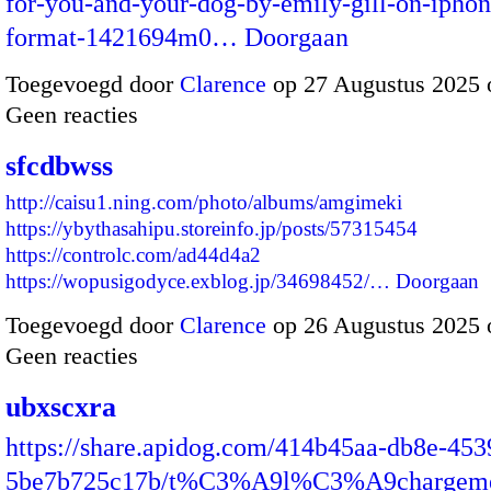
for-you-and-your-dog-by-emily-gill-on-ipho
format-1421694m0…
Doorgaan
Toegevoegd door
Clarence
op 27 Augustus 2025 
Geen reacties
sfcdbwss
http://caisu1.ning.com/photo/albums/amgimeki
https://ybythasahipu.storeinfo.jp/posts/57315454
https://controlc.com/ad44d4a2
https://wopusigodyce.exblog.jp/34698452/…
Doorgaan
Toegevoegd door
Clarence
op 26 Augustus 2025 
Geen reacties
ubxscxra
https://share.apidog.com/414b45aa-db8e-453
5be7b725c17b/t%C3%A9l%C3%A9chargeme