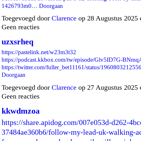
1426793m0…
Doorgaan
Toegevoegd door
Clarence
op 28 Augustus 2025 
Geen reacties
uzxsrheq
https://pastelink.net/w23m3t32
https://podcast.kkbox.com/tw/episode/Glv5ID7G-BNm
https://twitter.com/fuller_bet11161/status/1960803212
Doorgaan
Toegevoegd door
Clarence
op 27 Augustus 2025 
Geen reacties
kkwdmzoa
https://share.apidog.com/007e053d-d262-4bc
37484ae360b6/follow-my-lead-uk-walking-ad