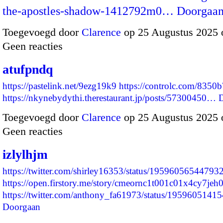
the-apostles-shadow-1412792m0…
Doorgaa
Toegevoegd door
Clarence
op 25 Augustus 2025 
Geen reacties
atufpndq
https://pastelink.net/9ezg19k9
https://controlc.com/8350
https://nkynebydythi.therestaurant.jp/posts/57300450…
Toegevoegd door
Clarence
op 25 Augustus 2025 
Geen reacties
izlylhjm
https://twitter.com/shirley16353/status/19596056544793
https://open.firstory.me/story/cmeornc1t001c01x4cy7jeh
https://twitter.com/anthony_fa61973/status/19596051
Doorgaan