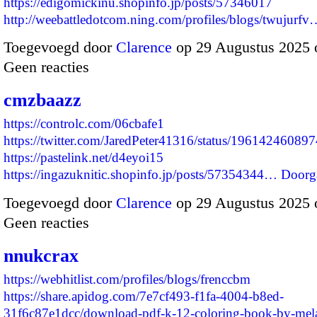
https://edigomickinu.shopinfo.jp/posts/57346017
http://weebattledotcom.ning.com/profiles/blogs/twujurfv
Toegevoegd door
Clarence
op 29 Augustus 2025 
Geen reacties
cmzbaazz
https://controlc.com/06cbafe1
https://twitter.com/JaredPeter41316/status/1961424608
https://pastelink.net/d4eyoi15
https://ingazuknitic.shopinfo.jp/posts/57354344…
Doorg
Toegevoegd door
Clarence
op 29 Augustus 2025 
Geen reacties
nnukcrax
https://webhitlist.com/profiles/blogs/frenccbm
https://share.apidog.com/7e7cf493-f1fa-4004-b8ed-
31f6c87e1dcc/download-pdf-k-12-coloring-book-by-mela