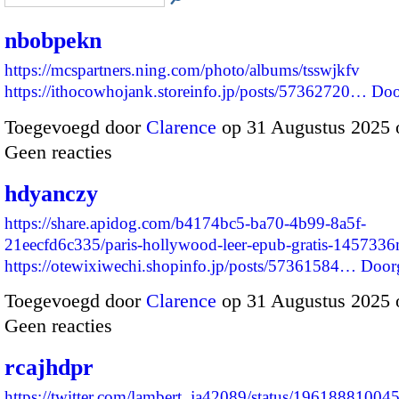
nbobpekn
https://mcspartners.ning.com/photo/albums/tsswjkfv
https://ithocowhojank.storeinfo.jp/posts/57362720…
Doo
Toegevoegd door
Clarence
op 31 Augustus 2025 
Geen reacties
hdyanczy
https://share.apidog.com/b4174bc5-ba70-4b99-8a5f-
21eecfd6c335/paris-hollywood-leer-epub-gratis-145733
https://otewixiwechi.shopinfo.jp/posts/57361584…
Door
Toegevoegd door
Clarence
op 31 Augustus 2025 
Geen reacties
rcajhdpr
https://twitter.com/lambert_ja42089/status/1961888100