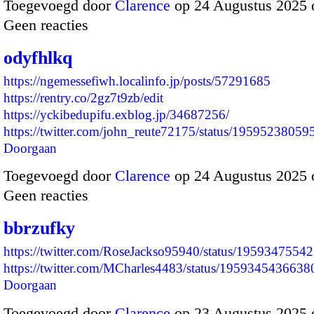
Toegevoegd door
Clarence
op 24 Augustus 2025 
Geen reacties
odyfhlkq
https://ngemessefiwh.localinfo.jp/posts/57291685
https://rentry.co/2gz7t9zb/edit
https://yckibedupifu.exblog.jp/34687256/
https://twitter.com/john_reute72175/status/195952380
Doorgaan
Toegevoegd door
Clarence
op 24 Augustus 2025 
Geen reacties
bbrzufky
https://twitter.com/RoseJackso95940/status/195934755
https://twitter.com/MCharles4483/status/19593454366
Doorgaan
Toegevoegd door
Clarence
op 23 Augustus 2025 