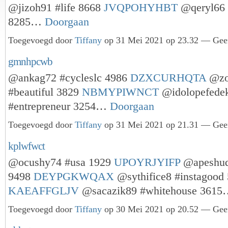
@jizoh91 #life 8668
JVQPOHYHBT
@qeryl66 #
8285…
Doorgaan
Toegevoegd door
Tiffany
op 31 Mei 2021 op 23.32 — Geen
gmnhpcwb
@ankag72 #cycleslc 4986
DZXCURHQTA
@zo
#beautiful 3829
NBMYPIWNCT
@idolopefede
#entrepreneur 3254…
Doorgaan
Toegevoegd door
Tiffany
op 31 Mei 2021 op 21.31 — Geen
kplwfwct
@ocushy74 #usa 1929
UPOYRJYIFP
@apeshuq
9498
DEYPGKWQAX
@sythifice8 #instagood
KAEAFFGLJV
@sacazik89 #whitehouse 361
Toegevoegd door
Tiffany
op 30 Mei 2021 op 20.52 — Geen