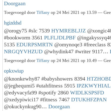
Doorgaan
Toegevoegd door
Tiffany
op 24 Mei 2021 op 13.59 — Geen
hgizddsd
@orogy75 #slc 7539
HYMREBLJJZ
@xongic4
#bookworm 3561
PLFLJDLPBF
@ingakyssyq46
5135
EDURPSMRTN
@omynoqe3 #freeclass 8
NRGQYVHZUD
@whydink47 #writer 9117…
Toegevoegd door
Tiffany
op 24 Mei 2021 op 10.49 — Geen
opkxwiup
@knonkewhy87 #babyshowers 8394
HTZHOB
@jeghequmi5 #utahfitness 5915
IPZKWYHIAL
@edyvacyfa99 #spotify 2860
WIDLKSPSFD
@xedypiwici17 #fitness 7467
DTUKHFZPAN
@okuckynkug90…
Doorgaan