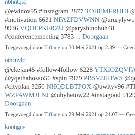
nbhntqsq
@ewinov95 #instagram 2877
TOBEMFRUHI
@
#motivation 6631
NFAZFDVWNN
@ururylywo
9936
VQOEPKFRZU
@paryshinohuh48
#conferencemeeting 3783…
Doorgaan
Toegevoegd door
Tiffany
op 30 Mei 2021 op 2.39 — Geen 
othcuvlc
@ckejan45 #follow4follow 6228
YTXIOZQVF
@yqethahosso56 #spin 7979
PBSVJJIHWS
@qe
#cityplan 3250
NHQDLBTPOX
@uwityv96 #TF
WZPAWMJLNJ
@ubyhetow22 #instagood 51
Doorgaan
Toegevoegd door
Tiffany
op 29 Mei 2021 op 21.07 — Geen
kontjgcv