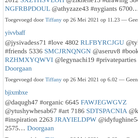
2612
SXZTHSVEOH
@ziknene13 #drawing 38
NGFRBPDOUL
@athyzaze43 #nygiants 6700
Toegevoegd door
Tiffany
op 26 Mei 2021 op 11.23 — Geen
yivvbaff
@jysivadess71 #love 4802
RLFBYRCJGU
@tyk
#friends 5336
SMCJRNQNGN
@aseruv8 #book
RZHMXYQWVI
@legynachi19 #privatepartie
Doorgaan
Toegevoegd door
Tiffany
op 26 Mei 2021 op 6.02 — Geen 
bjixmbxe
@daqugh47 #organic 6645
FAWJEGWGVZ
@ytushywhesab67 #art 7186
SDTSPACNIA
@k
#inspiration 2263
JRAYIELDPW
@idyfughine5
2575…
Doorgaan