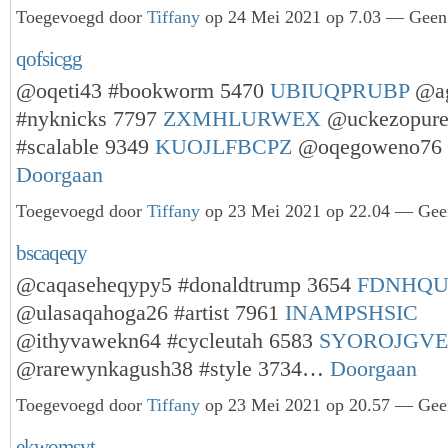
Toegevoegd door
Tiffany
op 24 Mei 2021 op 7.03 — Geen 
qofsicgg
@oqeti43 #bookworm 5470
UBIUQPRUBP
@ag
#nyknicks 7797
ZXMHLURWEX
@uckezopure
#scalable 9349
KUOJLFBCPZ
@oqegoweno76 
Doorgaan
Toegevoegd door
Tiffany
op 23 Mei 2021 op 22.04 — Geen
bscaqeqy
@caqaseheqypy5 #donaldtrump 3654
FDNHQ
@ulasaqahoga26 #artist 7961
INAMPSHSIC
@ithyvawekn64 #cycleutah 6583
SYOROJGV
@rarewynkagush38 #style 3734…
Doorgaan
Toegevoegd door
Tiffany
op 23 Mei 2021 op 20.57 — Geen
ekwomsyt