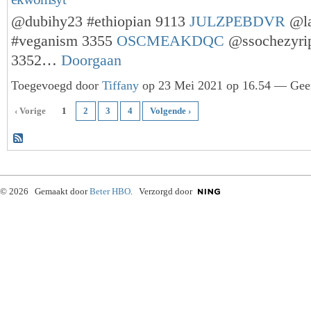
@dubihy23 #ethiopian 9113
JULZPEBDVR
@la
#veganism 3355
OSCMEAKDQC
@ssochezyrip
3352…
Doorgaan
Toegevoegd door
Tiffany
op 23 Mei 2021 op 16.54 — Geen
‹ Vorige
1
2
3
4
Volgende ›
© 2026 Gemaakt door
Beter HBO
. Verzorgd door