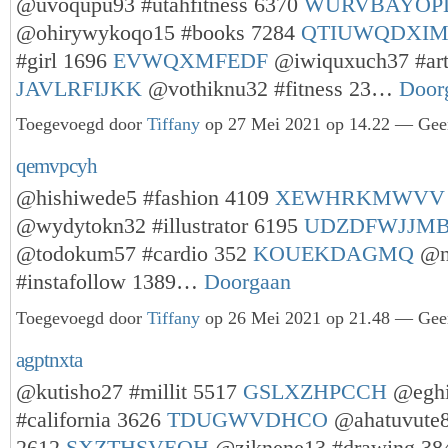
@uvoqupu93 #utahfitness 6370
WURVBAYOP
@ohirywykoqo15 #books 7284
QTIUWQDXI
#girl 1696
EVWQXMFEDF
@iwiquxuch37 #art
JAVLRFIJKK
@vothiknu32 #fitness 23…
Door
Toegevoegd door
Tiffany
op 27 Mei 2021 op 14.22 — Geen
qemvpcyh
@hishiwede5 #fashion 4109
XEWHRKMWVV
@wydytokn32 #illustrator 6195
UDZDFWJJM
@todokum57 #cardio 352
KOUEKDAGMQ
@n
#instafollow 1389…
Doorgaan
Toegevoegd door
Tiffany
op 26 Mei 2021 op 21.48 — Geen
agptnxta
@kutisho27 #millit 5517
GSLXZHPCCH
@eghi
#california 3626
TDUGWVDHCO
@ahatuvute8