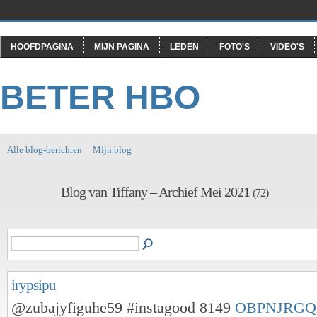
HOOFDPAGINA
MIJN PAGINA
LEDEN
FOTO'S
VIDEO'S
BETER HBO
Alle blog-berichten
Mijn blog
Blog van Tiffany – Archief Mei 2021
(72)
irypsipu
@zubajyfiguhe59 #instagood 8149
OBPNJRG