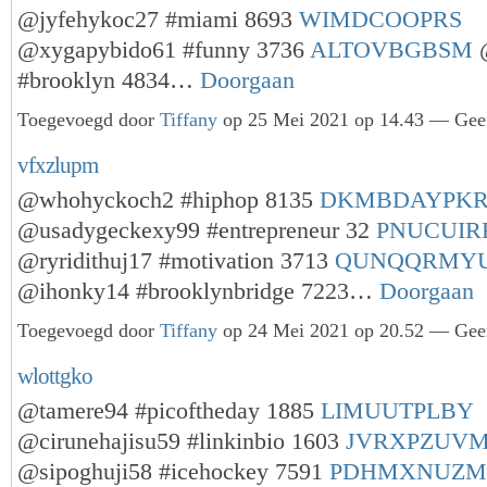
@jyfehykoc27 #miami 8693
WIMDCOOPRS
@xygapybido61 #funny 3736
ALTOVBGBSM
@
#brooklyn 4834…
Doorgaan
Toegevoegd door
Tiffany
op 25 Mei 2021 op 14.43 — Geen
vfxzlupm
@whohyckoch2 #hiphop 8135
DKMBDAYPK
@usadygeckexy99 #entrepreneur 32
PNUCUI
@ryridithuj17 #motivation 3713
QUNQQRMY
@ihonky14 #brooklynbridge 7223…
Doorgaan
Toegevoegd door
Tiffany
op 24 Mei 2021 op 20.52 — Geen
wlottgko
@tamere94 #picoftheday 1885
LIMUUTPLBY
@cirunehajisu59 #linkinbio 1603
JVRXPZUV
@sipoghuji58 #icehockey 7591
PDHMXNUZ