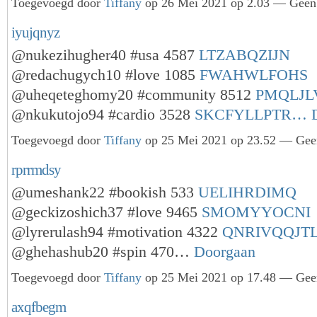
Toegevoegd door
Tiffany
op 26 Mei 2021 op 2.03 — Geen 
iyujqnyz
@nukezihugher40 #usa 4587
LTZABQZIJN
@redachugych10 #love 1085
FWAHWLFOHS
@uheqeteghomy20 #community 8512
PMQLJL
@nkukutojo94 #cardio 3528
SKCFYLLPTR…
Toegevoegd door
Tiffany
op 25 Mei 2021 op 23.52 — Geen
rprrmdsy
@umeshank22 #bookish 533
UELIHRDIMQ
@geckizoshich37 #love 9465
SMOMYYOCNI
@lyrerulash94 #motivation 4322
QNRIVQQJT
@ghehashub20 #spin 470…
Doorgaan
Toegevoegd door
Tiffany
op 25 Mei 2021 op 17.48 — Geen
axqfbegm