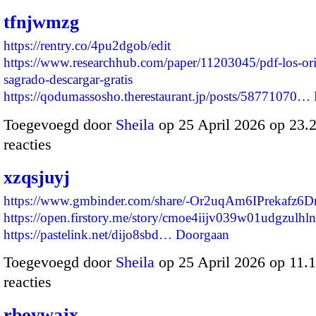
tfnjwmzg
https://rentry.co/4pu2dgob/edit
https://www.researchhub.com/paper/11203045/pdf-los-ori
sagrado-descargar-gratis
https://qodumassosho.therestaurant.jp/posts/58771070…
Toegevoegd door
Sheila
op 25 April 2026 op 23
reacties
xzqsjuyj
https://www.gmbinder.com/share/-Or2uqAm6IPrekafz6D
https://open.firstory.me/story/cmoe4iijv039w01udgzulhl
https://pastelink.net/dijo8sbd…
Doorgaan
Toegevoegd door
Sheila
op 25 April 2026 op 11
reacties
rboywajx