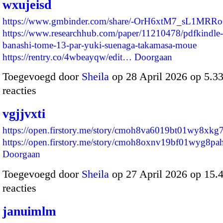
wxujeisd
https://www.gmbinder.com/share/-OrH6xtM7_sL1MRR
https://www.researchhub.com/paper/11210478/pdfkindle-
banashi-tome-13-par-yuki-suenaga-takamasa-moue
https://rentry.co/4wbeayqw/edit…
Doorgaan
Toegevoegd door
Sheila
op 28 April 2026 op 5.
reacties
vgjjvxti
https://open.firstory.me/story/cmoh8va6019bt01wy8xkg
https://open.firstory.me/story/cmoh8oxnv19bf01wyg8p
Doorgaan
Toegevoegd door
Sheila
op 27 April 2026 op 15
reacties
januimlm