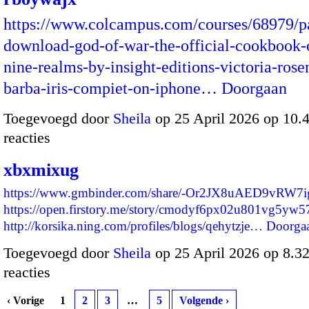
https://www.colcampus.com/courses/68979/p
download-god-of-war-the-official-cookbook-
nine-realms-by-insight-editions-victoria-rose
barba-iris-compiet-on-iphone…
Doorgaan
Toegevoegd door
Sheila
op 25 April 2026 op 10
reacties
xbxmixug
https://www.gmbinder.com/share/-Or2JX8uAED9vRW7
https://open.firstory.me/story/cmodyf6px02u801vg5yw
http://korsika.ning.com/profiles/blogs/qehytzje…
Doorga
Toegevoegd door
Sheila
op 25 April 2026 op 8.
reacties
‹ Vorige
1
2
3
…
5
Volgende ›