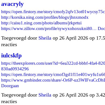
avacryly
https://open.firstory.me/story/cmofy2qfv13ot01wycsy75
http://korsika.ning.com/profiles/blogs/jhnxmodx
http://caisu1.ning.com/photo/albums/jrkprtui
https://www.zillow.com/profile/sywyxohoxukni80…
Doo
Toegevoegd door
Sheila
op 26 April 2026 op 17
reacties
iulcskfp
https://theexplorers.com/user?id=6ea322cd-bbbf-4fa4-82
830ad0934296
https://open.firstory.me/story/cmof3gd1f11e401wyfu1u6
https://www.gmbinder.com/share/-Or6P-uz3WIFvaCcD
Doorgaan
Toegevoegd door
Sheila
op 26 April 2026 op 3.
reacties