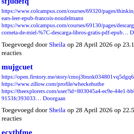
sfjudefq
https://www.colcampus.com/courses/69320/pages/thinkin
ears-leer-epub-francois-noudelmann
https://www.colcampus.com/courses/69130/pages/descarg
cometa-de-miel-%7C-descarga-libros-gratis-pdf-epub…
D
Toegevoegd door
Sheila
op 28 April 2026 op 23
reacties
mujgcuet
https://open.firstory.me/story/cmoj3bnnk034801vq5dgq6
https://www.zillow.com/profile/wheckehuthe
https://theexplorers.com/user?id=803045a4-ec9e-44e1-bb
9153fc393033…
Doorgaan
Toegevoegd door
Sheila
op 28 April 2026 op 22
reacties
ecytbfme