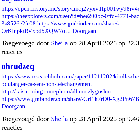
https://open.firstory.me/story/cmoj2vyxv1fp001wy98rv4
https://theexplorers.com/user?id=bee200bc-0ffd-4771-bac
3a8526e2fe08
https://www.gmbinder.com/share/-
OrKlnpktRVxbd5XQW7o…
Doorgaan
Toegevoegd door
Sheila
op 28 April 2026 op 22
reacties
ohrudzeq
https://www.researchhub.com/paper/11211202/kindle-chez
boulanger-ca-sent-bon-telechargement
http://caisu1.ning.com/photo/albums/lygusluu
https://www.gmbinder.com/share/-OrI1h7rD0-Xg2Pn6
Doorgaan
Toegevoegd door
Sheila
op 28 April 2026 op 9.
reacties