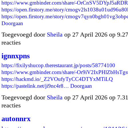
https://www.gmbinder.com/share/-OrCnSV5DYpJ5aRD
https://open.firstory.me/story/cmogv2ls1038u01ud96u80
https://open.firstory.me/story/cmogv7qyn0bgh01vg3o
Doorgaan
Toegevoegd door
Sheila
op 27 April 2026 op 9.
reacties
ignnxpns
https://fixilyshucop.therestaurant.jp/posts/58774100
https://www.gmbinder.com/share/-Or9iV2IxPHlZbHsTgs
https://hackmd.io/_Z2VOufyTyCC4DTYxMTiLQ
https://pastelink.net/ji9nc4r8…
Doorgaan
Toegevoegd door
Sheila
op 27 April 2026 op 7.
reacties
autonnrx