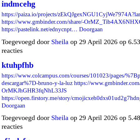
indmcehg
https://paiza.io/projects/zEkQJgexNGU1CyjWe7974A?l
https://www.gmbinder.com/share/-OrMZ_Tib4AX6NHX
https://pastelink.net/ednycnpt…
Doorgaan
Toegevoegd door
Sheila
op 29 April 2026 op 6.
reacties
ktuhpfhb
https://www.colcampus.com/courses/101023/pages/%7Bp
descargar%7D-bruno-y-la-luz
https://www.gmbinder.com/
OrMKJhGHR3fqNhL33JS
https://open.firstory.me/story/cmojicxeh0dxs01ud2g7h
Doorgaan
Toegevoegd door
Sheila
op 29 April 2026 op 5.
reacties