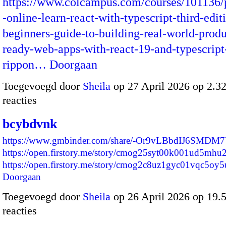
https://www.colcampus.com/courses/101136/
-online-learn-react-with-typescript-third-edit
beginners-guide-to-building-real-world-produ
ready-web-apps-with-react-19-and-typescript
rippon…
Doorgaan
Toegevoegd door
Sheila
op 27 April 2026 op 2.
reacties
bcybdvnk
https://www.gmbinder.com/share/-Or9vLBbdIJ6SMD
https://open.firstory.me/story/cmog25syt00k001ud5mh
https://open.firstory.me/story/cmog2c8uz1gyc01vqc5o
Doorgaan
Toegevoegd door
Sheila
op 26 April 2026 op 19
reacties