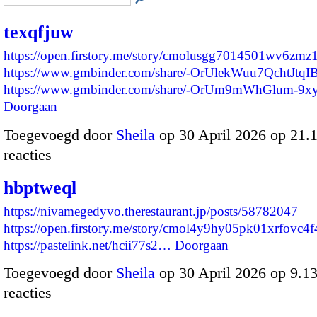
texqfjuw
https://open.firstory.me/story/cmolusgg7014501wv6zmz
https://www.gmbinder.com/share/-OrUlekWuu7QchtJtqI
https://www.gmbinder.com/share/-OrUm9mWhGlum-9x
Doorgaan
Toegevoegd door
Sheila
op 30 April 2026 op 21
reacties
hbptweql
https://nivamegedyvo.therestaurant.jp/posts/58782047
https://open.firstory.me/story/cmol4y9hy05pk01xrfovc4f
https://pastelink.net/hcii77s2…
Doorgaan
Toegevoegd door
Sheila
op 30 April 2026 op 9.
reacties