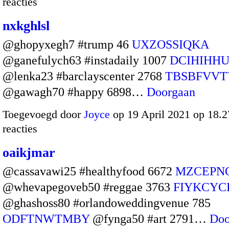
reacties
nxkghlsl
@ghopyxegh7 #trump 46
UXZOSSIQKA
@ganefulych63 #instadaily 1007
DCIHIHH
@lenka23 #barclayscenter 2768
TBSBFVVT
@gawagh70 #happy 6898…
Doorgaan
Toegevoegd door
Joyce
op 19 April 2021 op 18.
reacties
oaikjmar
@cassavawi25 #healthyfood 6672
MZCEPN
@whevapegoveb50 #reggae 3763
FIYKCYC
@ghashoss80 #orlandoweddingvenue 785
ODFTNWTMBY
@fynga50 #art 2791…
Doo