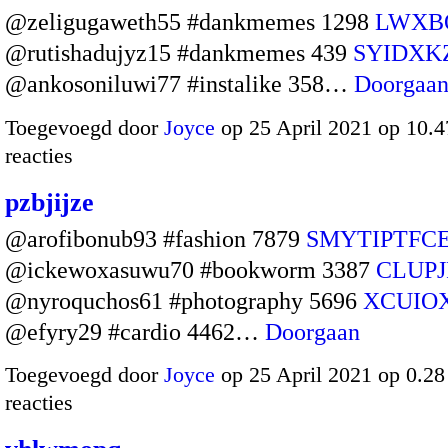
@zeligugaweth55 #dankmemes 1298
LWXB
@rutishadujyz15 #dankmemes 439
SYIDX
@ankosoniluwi77 #instalike 358…
Doorgaa
Toegevoegd door
Joyce
op 25 April 2021 op 10.
reacties
pzbjijze
@arofibonub93 #fashion 7879
SMYTIPTFC
@ickewoxasuwu70 #bookworm 3387
CLUP
@nyroquchos61 #photography 5696
XCUIO
@efyry29 #cardio 4462…
Doorgaan
Toegevoegd door
Joyce
op 25 April 2021 op 0.2
reacties