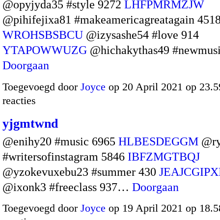
@opyjyda35 #style 9272
LHFPMRMZJW
@pihifejixa81 #makeamericagreatagain 451
WROHSBSBCU
@izysashe54 #love 914
YTAPOWWUZG
@hichakythas49 #newmus
Doorgaan
Toegevoegd door
Joyce
op 20 April 2021 op 23.
reacties
yjgmtwnd
@enihy20 #music 6965
HLBESDEGGM
@ry
#writersofinstagram 5846
IBFZMGTBQJ
@yzokevuxebu23 #summer 430
JEAJCGIP
@ixonk3 #freeclass 937…
Doorgaan
Toegevoegd door
Joyce
op 19 April 2021 op 18.