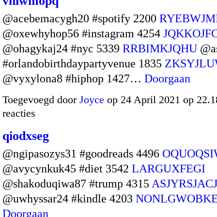
vhlwmopq
@acebemacygh20 #spotify 2200
RYEBWJM
@oxewhyhop56 #instagram 4254
JQKKOJF
@ohagykaj24 #nyc 5339
RRBIMKJQHU
@as
#orlandobirthdaypartyvenue 1835
ZKSYJL
@vyxylona8 #hiphop 1427…
Doorgaan
Toegevoegd door
Joyce
op 24 April 2021 op 22.
reacties
qiodxseg
@ngipasozys31 #goodreads 4496
OQUOQSI
@avycynkuk45 #diet 3542
LARGUXFEGI
@shakoduqiwa87 #trump 4315
ASJYRSJAC
@uwhyssar24 #kindle 4203
NONLGWOBK
Doorgaan