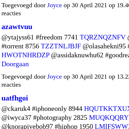
Toegevoegd door
Joyce
op 30 April 2021 op 19.
reacties
azawtvuu
@ytajyss61 #freedom 7741
TQRZNQZNFV
#torrent 8756
TZZTNLJBJF
@olasahekni95 
HWOTNHRDZP
@assidaknuwhu62 #goodre
Doorgaan
Toegevoegd door
Joyce
op 30 April 2021 op 13.
reacties
uatfhgoi
@ckaruk4 #iphoneonly 8944
HQUTKKTXU
@iwyca37 #photography 2825
MUQKQQR
@knorapivebob97 #hiphop 1950
LMIFSWW