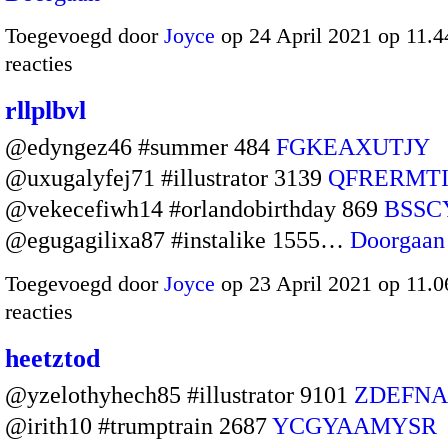
Toegevoegd door
Joyce
op 24 April 2021 op 11.
reacties
rllplbvl
@edyngez46 #summer 484
FGKEAXUTJY
@uxugalyfej71 #illustrator 3139
QFRERMT
@vekecefiwh14 #orlandobirthday 869
BSSC
@egugagilixa87 #instalike 1555…
Doorgaan
Toegevoegd door
Joyce
op 23 April 2021 op 11.
reacties
heetztod
@yzelothyhech85 #illustrator 9101
ZDEFN
@irith10 #trumptrain 2687
YCGYAAMYSR