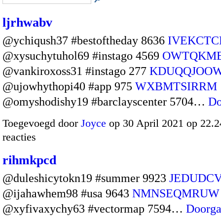
ljrhwabv
@ychiqush37 #bestoftheday 8636
IVEKCTC
@xysuchytuhol69 #instago 4569
OWTQKM
@vankiroxoss31 #instago 277
KDUQQJOO
@ujowhythopi40 #app 975
WXBMTSIRRM
@omyshodishy19 #barclayscenter 5704…
Do
Toegevoegd door
Joyce
op 30 April 2021 op 22.
reacties
rihmkpcd
@duleshicytokn19 #summer 9923
JEDUDC
@ijahawhem98 #usa 9643
NMNSEQMRUW
@xyfivaxychy63 #vectormap 7594…
Doorg