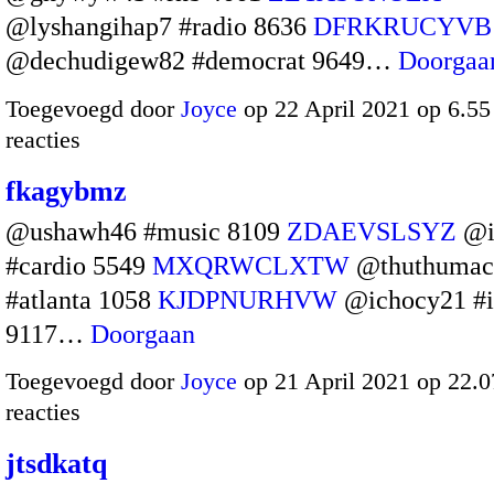
@lyshangihap7 #radio 8636
DFRKRUCYVB
@dechudigew82 #democrat 9649…
Doorgaa
Toegevoegd door
Joyce
op 22 April 2021 op 6.5
reacties
fkagybmz
@ushawh46 #music 8109
ZDAEVSLSYZ
@i
#cardio 5549
MXQRWCLXTW
@thuthumac
#atlanta 1058
KJDPNURHVW
@ichocy21 #i
9117…
Doorgaan
Toegevoegd door
Joyce
op 21 April 2021 op 22.
reacties
jtsdkatq