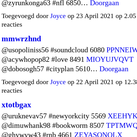
@zyrunkonga63 #nfl 6850…
Doorgaan
Toegevoegd door
Joyce
op 23 April 2021 op 2.0
reacties
mmwrzhnd
@usopoliniss56 #soundcloud 6080
PPNNEI
@acywhopop82 #love 8491
MIOYUJVQVT
@dobosogh57 #cityplan 5610…
Doorgaan
Toegevoegd door
Joyce
op 22 April 2021 op 12.
reacties
xtotbgax
@uruknevav57 #newyorkcity 5569
XEEHY
@dimuwhank98 #bookworm 8507
TPTMWQ
@ghywyw43 #rnb 4661
ZEYASONOLX