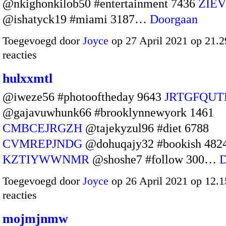
@nkighonkilob50 #entertainment 7436
ZIE
@ishatyck19 #miami 3187…
Doorgaan
Toegevoegd door
Joyce
op 27 April 2021 op 21.
reacties
hulxxmtl
@iweze56 #photooftheday 9643
JRTGFQUT
@gajavuwhunk66 #brooklynnewyork 1461
CMBCEJRGZH
@tajekyzul96 #diet 6788
CVMREPJNDG
@dohuqajy32 #bookish 482
KZTIYWWNMR
@shoshe7 #follow 300…
D
Toegevoegd door
Joyce
op 26 April 2021 op 12.
reacties
mojmjnmw