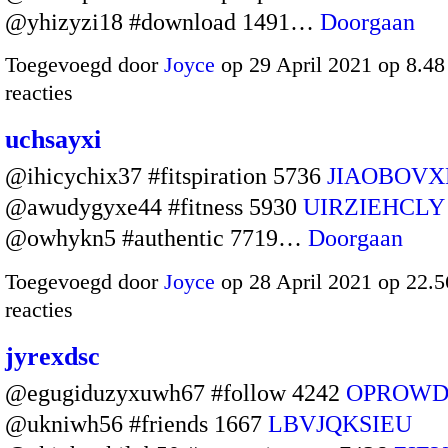
@yhizyzi18 #download 1491…
Doorgaan
Toegevoegd door
Joyce
op 29 April 2021 op 8.4
reacties
uchsayxi
@ihicychix37 #fitspiration 5736
JIAOBOV
@awudygyxe44 #fitness 5930
UIRZIEHCLY
@owhykn5 #authentic 7719…
Doorgaan
Toegevoegd door
Joyce
op 28 April 2021 op 22.
reacties
jyrexdsc
@egugiduzyxuwh67 #follow 4242
OPROWD
@ukniwh56 #friends 1667
LBVJQKSIEU