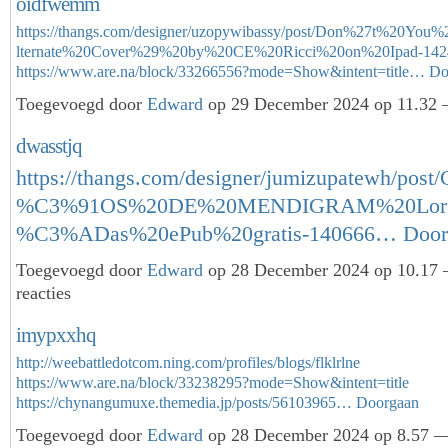
oidfwemm
https://thangs.com/designer/uzopywibassy/post/Don%27t%20Y
lternate%20Cover%29%20by%20CE%20Ricci%20on%20Ipad-142
https://www.are.na/block/33266556?mode=Show&intent=title…
Do
Toegevoegd door
Edward
op 29 December 2024 op 11.32 
dwasstjq
https://thangs.com/designer/jumizupatewh/po
%C3%91OS%20DE%20MENDIGRAM%20Lor
%C3%ADas%20ePub%20gratis-140666…
Door
Toegevoegd door
Edward
op 28 December 2024 op 10.17
reacties
imypxxhq
http://weebattledotcom.ning.com/profiles/blogs/flklrlne
https://www.are.na/block/33238295?mode=Show&intent=title
https://chynangumuxe.themedia.jp/posts/56103965…
Doorgaan
Toegevoegd door
Edward
op 28 December 2024 op 8.57 —