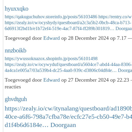
hyuxxqko
https://qakuguchuhov.storeinfo.jp/posts/56103486
https://rentry.co/
https://zealy.io/cw/ocyshydy/questboard/a2c3a5b2-0bcb-48ca-b713-
6d6913f2bd1b/e1b72ef4-519e-4ac7-87f4-ff289b301819…
Doorgaa
Toegevoegd door
Edward
op 28 December 2024 op 7.17 —
nnzboikb
https://ywussoknazox.shopinfo.jp/posts/56101498
https://zealy.io/cw/ocywyduf/questboard/a5604ce7-abd4-44aa-8306-
4a4ca1e005a7/03a539b4-dc25-4aa0-939c-d3806c04d84e…
Doorga
Toegevoegd door
Edward
op 27 December 2024 op 22.23
reacties
ghvdtguh
https://zealy.io/cw/itynalang/questboard/ad1890
40ce-a6f6-798a7cfba78e/ecfc27e5-cb50-49e7-b4
d1f4b6d6184e…
Doorgaan