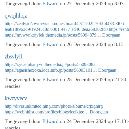
Toegevoegd door
Edward
op 27 December 2024 op 3.07 —
qwqjhhqz
https://zealy.io/cw/ovytacho/questboard/5311f02f-70f3-4433-8f06-
fea818f963d9/19245c8c-0301-4e77-ad46-0ea268302fc0
https://re
https://mywynkojyfek.themedia.jp/posts/56094879…
Doorgaan
Toegevoegd door
Edward
op 26 December 2024 op 8.13 —
zbsvlyil
https://xycaquhadyvu.themedia.jp/posts/56093082
https://agasishexoxa.localinfo.jp/posts/56093101…
Doorgaan
Toegevoegd door
Edward
op 25 December 2024 op 21.30
reacties
kwzyvecv
http://divasunlimited.ning.com/photo/albums/crjxgmrg
https://webhitlist.com/profiles/blogs/leeikjge…
Doorgaan
Toegevoegd door
Edward
op 24 December 2024 op 17.13
reacties