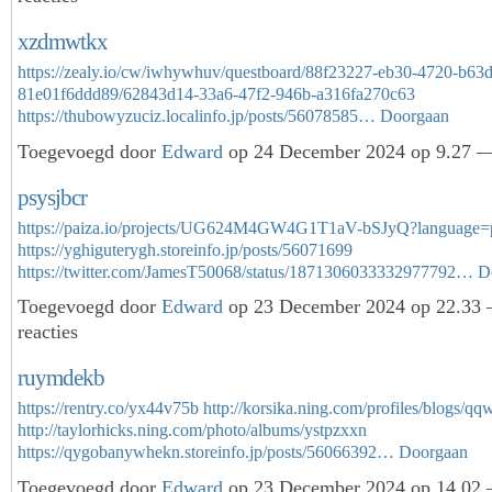
xzdmwtkx
https://zealy.io/cw/iwhywhuv/questboard/88f23227-eb30-4720-b63d
81e01f6ddd89/62843d14-33a6-47f2-946b-a316fa270c63
https://thubowyzuciz.localinfo.jp/posts/56078585…
Doorgaan
Toegevoegd door
Edward
op 24 December 2024 op 9.27 —
psysjbcr
https://paiza.io/projects/UG624M4GW4G1T1aV-bSJyQ?language=
https://yghiguterygh.storeinfo.jp/posts/56071699
https://twitter.com/JamesT50068/status/1871306033332977792…
D
Toegevoegd door
Edward
op 23 December 2024 op 22.33
reacties
ruymdekb
https://rentry.co/yx44v75b
http://korsika.ning.com/profiles/blogs/qqw
http://taylorhicks.ning.com/photo/albums/ystpzxxn
https://qygobanywhekn.storeinfo.jp/posts/56066392…
Doorgaan
Toegevoegd door
Edward
op 23 December 2024 op 14.02