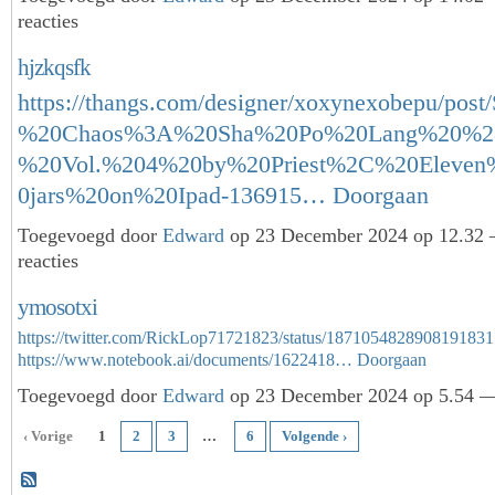
reacties
hjzkqsfk
https://thangs.com/designer/xoxynexobepu/post
%20Chaos%3A%20Sha%20Po%20Lang%20%2
%20Vol.%204%20by%20Priest%2C%20Eleven
0jars%20on%20Ipad-136915…
Doorgaan
Toegevoegd door
Edward
op 23 December 2024 op 12.32
reacties
ymosotxi
https://twitter.com/RickLop71721823/status/1871054828908191831
https://www.notebook.ai/documents/1622418…
Doorgaan
Toegevoegd door
Edward
op 23 December 2024 op 5.54 —
‹ Vorige
1
2
3
…
6
Volgende ›