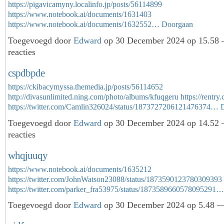
https://pigavicamyny.localinfo.jp/posts/56114899
https://www.notebook.ai/documents/1631403
https://www.notebook.ai/documents/1632552…
Doorgaan
Toegevoegd door
Edward
op 30 December 2024 op 15.58
reacties
cspdbpde
https://ckibacymyssa.themedia.jp/posts/56114652
http://divasunlimited.ning.com/photo/albums/kfuqgeru
https://rentr
https://twitter.com/Camlin326024/status/1873727206121476374…
Toegevoegd door
Edward
op 30 December 2024 op 14.52
reacties
whqjuuqy
https://www.notebook.ai/documents/1635212
https://twitter.com/JohnWatson23088/status/1873590123780309393
https://twitter.com/parker_fra53975/status/1873589660578095291…
Toegevoegd door
Edward
op 30 December 2024 op 5.48 —