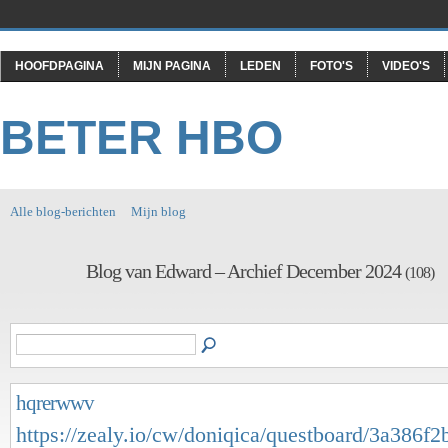
HOOFDPAGINA
MIJN PAGINA
LEDEN
FOTO'S
VIDEO'S
BETER HBO
Alle blog-berichten
Mijn blog
Blog van Edward – Archief December 2024
(108)
hqrerwwv
https://zealy.io/cw/doniqica/questboard/3a386f