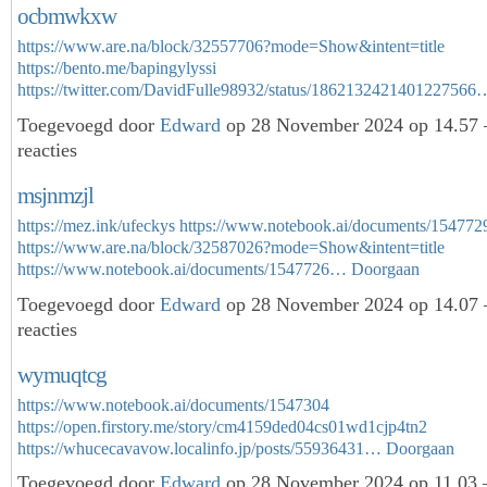
ocbmwkxw
https://www.are.na/block/32557706?mode=Show&intent=title
https://bento.me/bapingylyssi
https://twitter.com/DavidFulle98932/status/1862132421401227566
Toegevoegd door
Edward
op 28 November 2024 op 14.57
reacties
msjnmzjl
https://mez.ink/ufeckys
https://www.notebook.ai/documents/154772
https://www.are.na/block/32587026?mode=Show&intent=title
https://www.notebook.ai/documents/1547726…
Doorgaan
Toegevoegd door
Edward
op 28 November 2024 op 14.07
reacties
wymuqtcg
https://www.notebook.ai/documents/1547304
https://open.firstory.me/story/cm4159ded04cs01wd1cjp4tn2
https://whucecavavow.localinfo.jp/posts/55936431…
Doorgaan
Toegevoegd door
Edward
op 28 November 2024 op 11.03