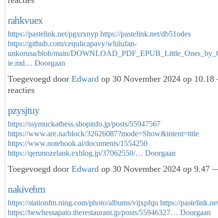
rahkvuex
https://pastelink.net/pgxrxnyp
https://pastelink.net/db51odes
https://github.com/cequlicapavy/whilufan-
unkorusa/blob/main/DOWNLOAD_PDF_EPUB_Little_Ones_by_G
ie.md…
Doorgaan
Toegevoegd door
Edward
op 30 November 2024 op 10.18
reacties
pzysjtuy
https://ssymuckathess.shopinfo.jp/posts/55947567
https://www.are.na/block/32626087?mode=Show&intent=title
https://www.notebook.ai/documents/1554250
https://qerunozelank.exblog.jp/37062550/…
Doorgaan
Toegevoegd door
Edward
op 30 November 2024 op 9.47 —
nakivehm
https://stationfm.ning.com/photo/albums/vijxpfqu
https://pastelink.n
https://bewhessapato.therestaurant.jp/posts/55946327…
Doorgaan