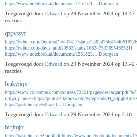
https://www.notebook.ai/documents/1551671…
Doorgaan
Toegevoegd door
Edward
op 29 November 2024 op 14.47
reacties
qzpvssvf
https://twitter.com/DemossDavi87417/status/186247564784061672
https://twitter.com/davis_anth29583/status/1862475336954655211
https://www.notebook.ai/documents/1551523…
Doorgaan
Toegevoegd door
Edward
op 29 November 2024 op 13.42
reacties
biakypqx
https://www.colcampus.com/courses/72201/pages/descargar-pdf-
ortiga-y-hueso
https://podcast.kkbox.com/tw/episode/H_s4pg0RdlB
https://pastelink.net/s9riaeil…
Doorgaan
Toegevoegd door
Edward
op 29 November 2024 op 2.18 —
biqimjrr
https://pastelink.net/9pq302ir
https://www.notebook.ai/documents/1