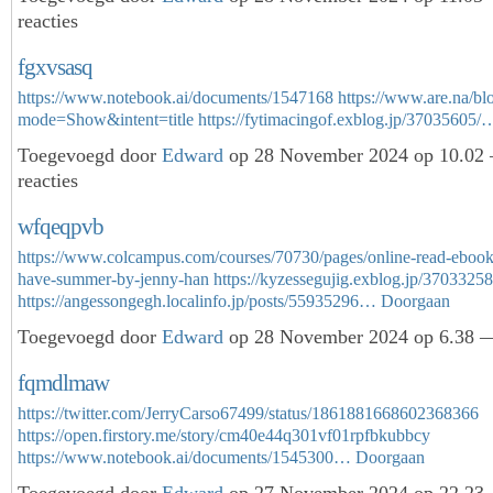
reacties
fgxvsasq
https://www.notebook.ai/documents/1547168
https://www.are.na/b
mode=Show&intent=title
https://fytimacingof.exblog.jp/37035605/
Toegevoegd door
Edward
op 28 November 2024 op 10.02
reacties
wfqeqpvb
https://www.colcampus.com/courses/70730/pages/online-read-ebook
have-summer-by-jenny-han
https://kyzessegujig.exblog.jp/37033258
https://angessongegh.localinfo.jp/posts/55935296…
Doorgaan
Toegevoegd door
Edward
op 28 November 2024 op 6.38 —
fqmdlmaw
https://twitter.com/JerryCarso67499/status/1861881668602368366
https://open.firstory.me/story/cm40e44q301vf01rpfbkubbcy
https://www.notebook.ai/documents/1545300…
Doorgaan