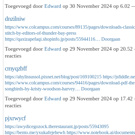
Toegevoegd door
Edward
op 30 November 2024 op 6.02 —
dnzilniw
https://www.colcampus.com/courses/89135/pages/downloads-classic
stitch-by-editors-of-thunder-bay-press
https://qaxizapefaqi.shopinfo.jp/posts/55944116…
Doorgaan
Toegevoegd door
Edward
op 29 November 2024 op 20.52
reacties
cmyqzbff
https://ahylissussol.pixnet.net/blog/post/169100215
https://jsfiddle.
https://www.colcampus.com/courses/94416/pages/download-pdf-th
songbirds-by-kristy-woodson-harvey…
Doorgaan
Toegevoegd door
Edward
op 29 November 2024 op 17.42
reacties
pjxrwycf
https://awydicegozock.therestaurant.jp/posts/55943095
https://bento.me/yxukafejehewh
https://www.notebook.ai/document