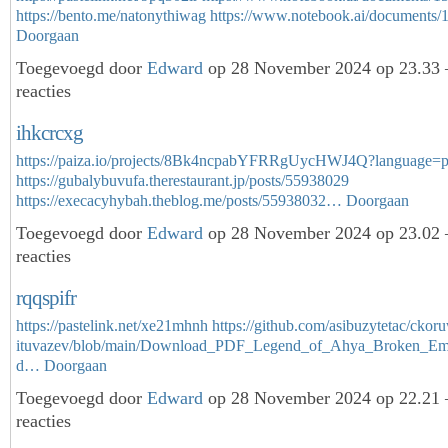
https://bento.me/natonythiwag
https://www.notebook.ai/document
Doorgaan
Toegevoegd door
Edward
op 28 November 2024 op 23.33
reacties
ihkcrcxg
https://paiza.io/projects/8Bk4ncpabYFRRgUycHWJ4Q?language=
https://gubalybuvufa.therestaurant.jp/posts/55938029
https://execacyhybah.theblog.me/posts/55938032…
Doorgaan
Toegevoegd door
Edward
op 28 November 2024 op 23.02
reacties
rqqspifr
https://pastelink.net/xe21mhnh
https://github.com/asibuzytetac/ckor
ituvazev/blob/main/Download_PDF_Legend_of_Ahya_Broken_Em
d…
Doorgaan
Toegevoegd door
Edward
op 28 November 2024 op 22.21
reacties