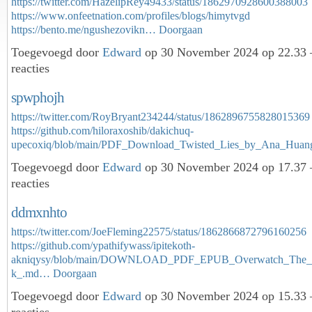
https://twitter.com/HazelipRey49433/status/1862970928600388003
https://www.onfeetnation.com/profiles/blogs/himytvgd
https://bento.me/ngushezovikn…
Doorgaan
Toegevoegd door
Edward
op 30 November 2024 op 22.33
reacties
spwphojh
https://twitter.com/RoyBryant234244/status/1862896755828015369
https://github.com/hiloraxoshib/dakichuq-
upecoxiq/blob/main/PDF_Download_Twisted_Lies_by_Ana_Hua
Toegevoegd door
Edward
op 30 November 2024 op 17.37
reacties
ddmxnhto
https://twitter.com/JoeFleming22575/status/1862866872796160256
https://github.com/ypathifywass/ipitekoth-
akniqysy/blob/main/DOWNLOAD_PDF_EPUB_Overwatch_The_O
k_.md…
Doorgaan
Toegevoegd door
Edward
op 30 November 2024 op 15.33
reacties