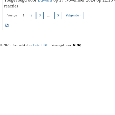
Toegevoegd door
Edward
op 27 November 2024 op 22.23
reacties
‹ Vorige
1
2
3
…
5
Volgende ›
© 2026 Gemaakt door
Beter HBO
. Verzorgd door