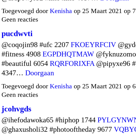
Toegevoegd door
Kenisha
op 25 Maart 2021 op 
Geen reacties
pucdwvti
@coqojin98 #ufc 2207
FKOEYRFCIV
@gyde
#fitness 4908
EGPDHQTMAW
@fyknuzomo
#beautiful 6054
RQRFORIXFA
@pipyxe96 #
4347…
Doorgaan
Toegevoegd door
Kenisha
op 25 Maart 2021 op 
Geen reacties
jcohvgds
@ihefodawoka65 #hiphop 1744
PYLGYNW
@ghaxusholi32 #photooftheday 9677
VQBY