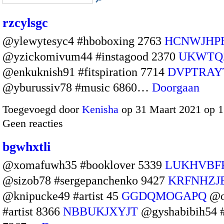
rzcylsgc
@ylewytesyc4 #hboboxing 2763
HCNWJHP
@yzickomivum44 #instagood 2370
UKWTQ
@enkuknish91 #fitspiration 7714
DVPTRAY
@yburussiv78 #music 6860…
Doorgaan
Toegevoegd door
Kenisha
op 31 Maart 2021 op 
Geen reacties
bgwhxtli
@xomafuwh35 #booklover 5339
LUKHVBF
@sizob78 #sergepanchenko 9427
KRFNHZJ
@knipucke49 #artist 45
GGDQMOGAPQ
@o
#artist 8366
NBBUKJXYJT
@gyshabibih54 #