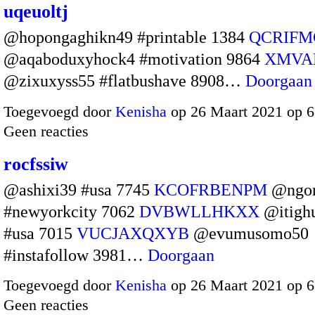
uqeuoltj
@hopongaghikn49 #printable 1384
QCRIF
@aqaboduxyhock4 #motivation 9864
XMVA
@zixuxyss55 #flatbushave 8908…
Doorgaan
Toegevoegd door
Kenisha
op 26 Maart 2021 op 
Geen reacties
rocfssiw
@ashixi39 #usa 7745
KCOFRBENPM
@ngor
#newyorkcity 7062
DVBWLLHKXX
@itigh
#usa 7015
VUCJAXQXYB
@evumusomo50
#instafollow 3981…
Doorgaan
Toegevoegd door
Kenisha
op 26 Maart 2021 op 
Geen reacties