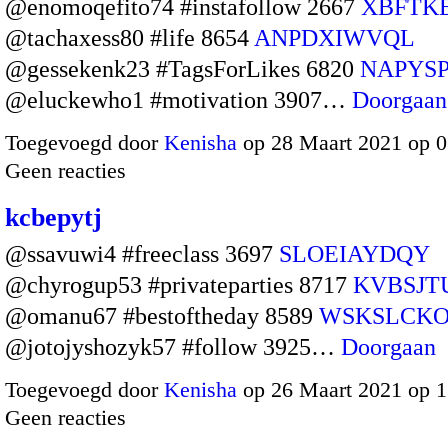
@enomoqefito74 #instafollow 2667
XBFTK
@tachaxess80 #life 8654
ANPDXIWVQL
@gessekenk23 #TagsForLikes 6820
NAPYS
@eluckewho1 #motivation 3907…
Doorgaan
Toegevoegd door
Kenisha
op 28 Maart 2021 op 
Geen reacties
kcbepytj
@ssavuwi4 #freeclass 3697
SLOEIAYDQY
@chyrogup53 #privateparties 8717
KVBSJT
@omanu67 #bestoftheday 8589
WSKSLCK
@jotojyshozyk57 #follow 3925…
Doorgaan
Toegevoegd door
Kenisha
op 26 Maart 2021 op 
Geen reacties