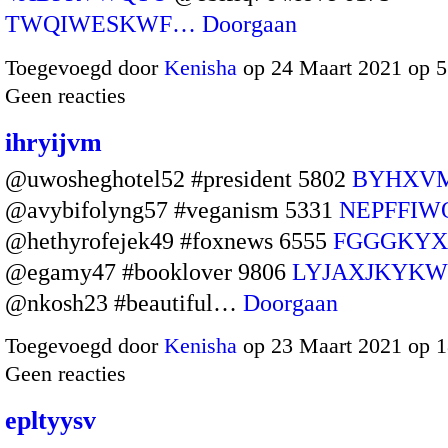
TWQIWESKWF…
Doorgaan
Toegevoegd door
Kenisha
op 24 Maart 2021 op 
Geen reacties
ihryijvm
@uwosheghotel52 #president 5802
BYHXV
@avybifolyng57 #veganism 5331
NEPFFIW
@hethyrofejek49 #foxnews 6555
FGGGKYX
@egamy47 #booklover 9806
LYJAXJKYKW
@nkosh23 #beautiful…
Doorgaan
Toegevoegd door
Kenisha
op 23 Maart 2021 op 
Geen reacties
epltyysv