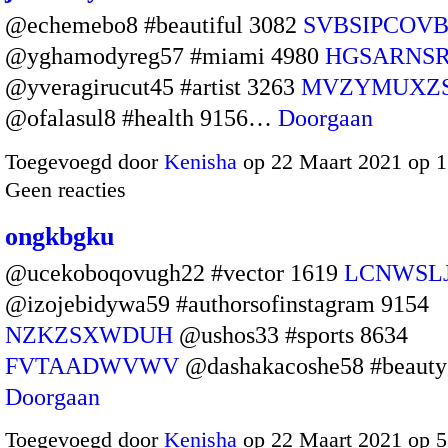
@echemebo8 #beautiful 3082
SVBSIPCOV
@yghamodyreg57 #miami 4980
HGSARNS
@yveragirucut45 #artist 3263
MVZYMUXZ
@ofalasul8 #health 9156…
Doorgaan
Toegevoegd door
Kenisha
op 22 Maart 2021 op 
Geen reacties
ongkbgku
@ucekoboqovugh22 #vector 1619
LCNWSL
@izojebidywa59 #authorsofinstagram 9154
NZKZSXWDUH
@ushos33 #sports 8634
FVTAADWVWV
@dashakacoshe58 #beaut
Doorgaan
Toegevoegd door
Kenisha
op 22 Maart 2021 op 