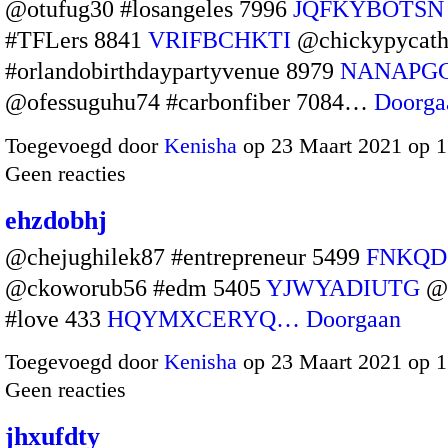
@otufug30 #losangeles 7996
JQFKYBOTSN
#TFLers 8841
VRIFBCHKTI
@chickypycat
#orlandobirthdaypartyvenue 8979
NANAPG
@ofessuguhu74 #carbonfiber 7084…
Doorga
Toegevoegd door
Kenisha
op 23 Maart 2021 op 
Geen reacties
ehzdobhj
@chejughilek87 #entrepreneur 5499
FNKQD
@ckoworub56 #edm 5405
YJWYADIUTG
@z
#love 433
HQYMXCERYQ…
Doorgaan
Toegevoegd door
Kenisha
op 23 Maart 2021 op 
Geen reacties
jhxufdty