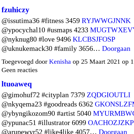
fzuhiczy
@issutima36 #fitness 3459
RYJWWGJNNK
@ypocychal10 #usmaps 4233
MUGTWXEV
@nyknug80 #love 9496
KLCBSJFOSP
@uknukemack30 #family 3656…
Doorgaan
Toegevoegd door
Kenisha
op 25 Maart 2021 op 
Geen reacties
ltuoaweq
@gimohuf72 #cityplan 7379
ZQDGIOUTLI
@nkyqema23 #goodreads 6362
GKONSLZF
@ybyngikozom90 #artist 5040
MYURMBW
@ypunac51 #illustrator 6099
OACHOZJZKP
@arupewyr52 #like4like 4057…
Doorgaan