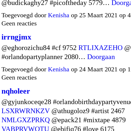
@budickaghy27 #picoftheday 5779…
Doorg
Toegevoegd door
Kenisha
op 25 Maart 2021 op 
Geen reacties
irrngjmx
@eghorozichu84 #cf 9752
RTLIXAZEHO
@v
#orlandopartyplanner 2080…
Doorgaan
Toegevoegd door
Kenisha
op 24 Maart 2021 op 
Geen reacties
nqholeer
@gyjunkoceqe28 #orlandobirthdaypartyvenu
LSXRWRNKZV
@athugoloz9 #artist 2467
NMLGXZPRKQ
@epack21 #mixtape 4879
VABPRVWQTU
@ebifiq76 #love 6175