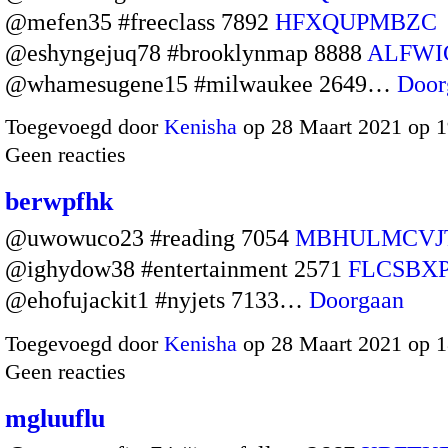
@mefen35 #freeclass 7892
HFXQUPMBZC
@eshyngejuq78 #brooklynmap 8888
ALFWI
@whamesugene15 #milwaukee 2649…
Door
Toegevoegd door
Kenisha
op 28 Maart 2021 op 
Geen reacties
berwpfhk
@uwowuco23 #reading 7054
MBHULMCVJ
@ighydow38 #entertainment 2571
FLCSBX
@ehofujackit1 #nyjets 7133…
Doorgaan
Toegevoegd door
Kenisha
op 28 Maart 2021 op 
Geen reacties
mgluuflu