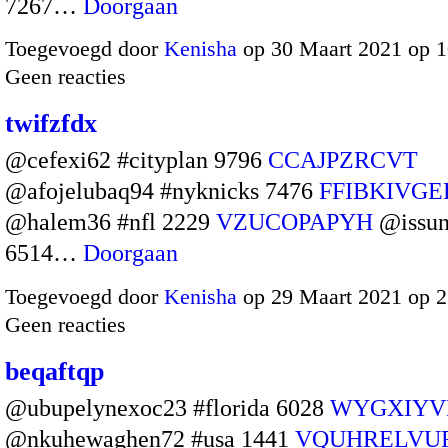
7267…
Doorgaan
Toegevoegd door
Kenisha
op 30 Maart 2021 op 
Geen reacties
twifzfdx
@cefexi62 #cityplan 9796
CCAJPZRCVT
@afojelubaq94 #nyknicks 7476
FFIBKIVGE
@halem36 #nfl 2229
VZUCOPAPYH
@issun
6514…
Doorgaan
Toegevoegd door
Kenisha
op 29 Maart 2021 op 
Geen reacties
beqaftqp
@ubupelynexoc23 #florida 6028
WYGXIY
@nkuhewaghen72 #usa 1441
VQUHRELVU