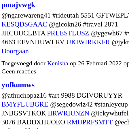
pmajvwgk
@ngarewareng41 #rideutah 5551 GFTWEP
KESQDSGAAC
@gicokn26 #travel 2871
JHCUUCLBTA
PRLESTLUSZ
@ygewh67 #v
4663 EFVNHUWLRV
UKIWIRKKFR
@jykn
Doorgaan
Toegevoegd door
Kenisha
op 26 Februari 2022 o
Geen reacties
ynfkumws
@athuchopaz16 #art 9988 DGIVORUYYR
BMYFLUBGRE
@segedowiz42 #stanleycup
JNBGSVTKOK
IIRWRIUNZN
@ickywhufel5
3076 BADDXHUOEO
RMUPRFSMTT
@ech