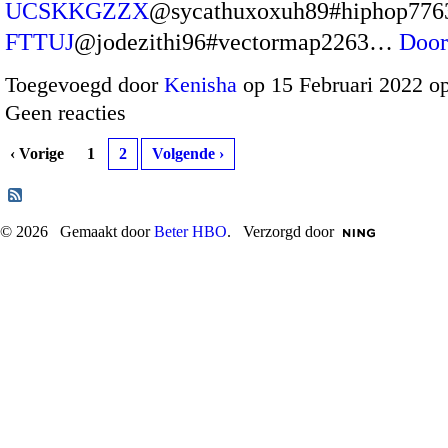
UCSKKGZZX
@sycathuxoxuh89#hiphop776
FTTUJ
@jodezithi96#vectormap2263…
Door
Toegevoegd door
Kenisha
op 15 Februari 2022 o
Geen reacties
‹ Vorige
1
2
Volgende ›
© 2026 Gemaakt door
Beter HBO
. Verzorgd door