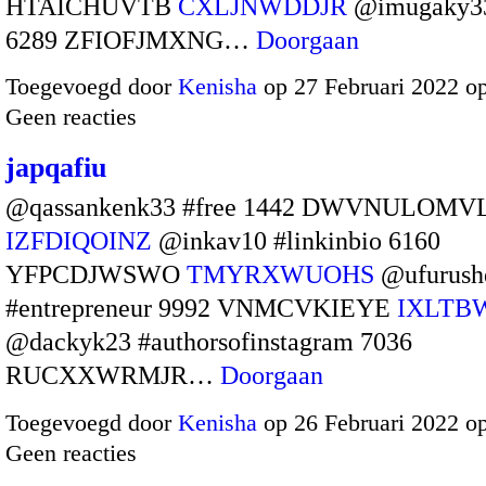
HTAICHUVTB
CXLJNWDDJR
@imugaky33
6289 ZFIOFJMXNG…
Doorgaan
Toegevoegd door
Kenisha
op 27 Februari 2022 o
Geen reacties
japqafiu
@qassankenk33 #free 1442 DWVNULOMV
IZFDIQOINZ
@inkav10 #linkinbio 6160
YFPCDJWSWO
TMYRXWUOHS
@ufurush
#entrepreneur 9992 VNMCVKIEYE
IXLTB
@dackyk23 #authorsofinstagram 7036
RUCXXWRMJR…
Doorgaan
Toegevoegd door
Kenisha
op 26 Februari 2022 o
Geen reacties