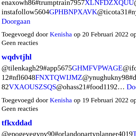
enaxowh86#trumptrain7957
XLNFDZXQUU
instafollow5604
GPHBNPXAVK
@ticota31#
Doorgaan
Toegevoegd door
Kenisha
op 20 Februari 2022 o
Geen reacties
wqdvtjhl
@tilenkagh29#app5675
GHMFVPWAGE
@ifo
12#nfl6048
FNXTQWIJMZ
@ynughukny98#d
82
VXAOUSZSQS
@ohass21#food1192…
Do
Toegevoegd door
Kenisha
op 19 Februari 2022 o
Geen reacties
tfkxddad
@epogevegypy90#orlandopartyplanner4019