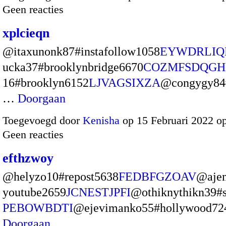
Geen reacties
xplcieqn
@itaxunonk87#instafollow1058
EYWDRLIQ
ucka37#brooklynbridge6670
COZMFSDQGH
16#brooklyn6152
LJVAGSIXZA
@congygy84
…
Doorgaan
Toegevoegd door
Kenisha
op 15 Februari 2022 o
Geen reacties
efthzwoy
@helyzo10#repost5638
FEDBFGZOAV
@aje
youtube2659
JCNESTJPFI
@othiknythikn39#s
PEBOWBDTI
@ejevimanko55#hollywood7
Doorgaan