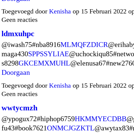
Toegevoegd door
Kenisha
op 15 Februari 2022 o
Geen reacties
ldmxuhpc
@iwash75#nba8916
MLMQFZDICR
@erihab
maga430
SPPSSYLIAE
@uchockiqu85#netwo
s8298
GKCEMXMUHL
@elenusa67#new27
Doorgaan
Toegevoegd door
Kenisha
op 15 Februari 2022 o
Geen reacties
wwtycmzh
@ypogux72#hiphop6759
HKMMYECDBB
@
fu43#book7621
ONMCJGZKTL
@awytax83#