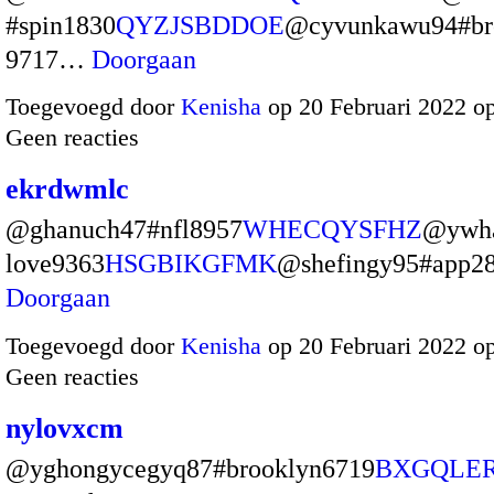
#spin1830
QYZJSBDDOE
@cyvunkawu94#bro
9717…
Doorgaan
Toegevoegd door
Kenisha
op 20 Februari 2022 o
Geen reacties
ekrdwmlc
@ghanuch47#nfl8957
WHECQYSFHZ
@ywha
love9363
HSGBIKGFMK
@shefingy95#app
Doorgaan
Toegevoegd door
Kenisha
op 20 Februari 2022 o
Geen reacties
nylovxcm
@yghongycegyq87#brooklyn6719
BXGQLE