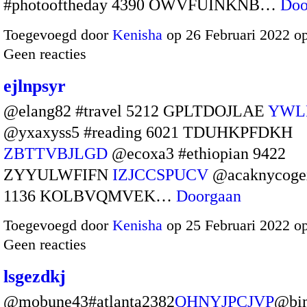
#photooftheday 4390 OWVFUINKNB…
Doo
Toegevoegd door
Kenisha
op 26 Februari 2022 o
Geen reacties
ejlnpsyr
@elang82 #travel 5212 GPLTDOJLAE
YWL
@yxaxyss5 #reading 6021 TDUHKPFDKH
ZBTTVBJLGD
@ecoxa3 #ethiopian 9422
ZYYULWFIFN
IZJCCSPUCV
@acaknycoge
1136 KOLBVQMVEK…
Doorgaan
Toegevoegd door
Kenisha
op 25 Februari 2022 o
Geen reacties
lsgezdkj
@mobune43#atlanta2382
QHNYJPCJVP
@bi