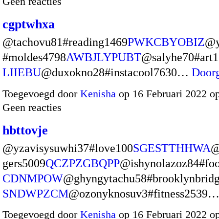
Geen reacties
cgptwhxa
@tachovu81#reading1469
PWKCBYOBIZ
@y
#moldes4798
AWBJLYPUBT
@salyhe70#art
LIIEBU
@duxokno28#instacool7630…
Door
Toegevoegd door
Kenisha
op 16 Februari 2022 o
Geen reacties
hbttovje
@yzavisysuwhi37#love100
SGESTTHHWA
@
gers5009
QCZPZGBQPP
@ishynolazoz84#fo
CDNMPOW
@ghyngytachu58#brooklynbrid
SNDWPZCM
@ozonyknosuv3#fitness2539
Toegevoegd door
Kenisha
op 16 Februari 2022 o