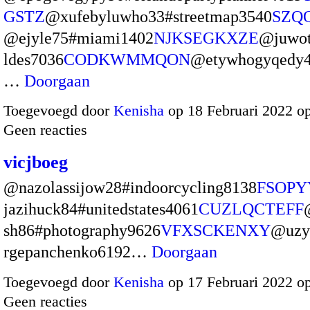
GSTZ
@xufebyluwho33#streetmap3540
SZQ
@ejyle75#miami1402
NJKSEGKXZE
@juwo
ldes7036
CODKWMMQON
@etywhogyqedy4
…
Doorgaan
Toegevoegd door
Kenisha
op 18 Februari 2022 o
Geen reacties
vicjboeg
@nazolassijow28#indoorcycling8138
FSOPY
jazihuck84#unitedstates4061
CUZLQCTEFF
sh86#photography9626
VFXSCKENXY
@uzy
rgepanchenko6192…
Doorgaan
Toegevoegd door
Kenisha
op 17 Februari 2022 o
Geen reacties