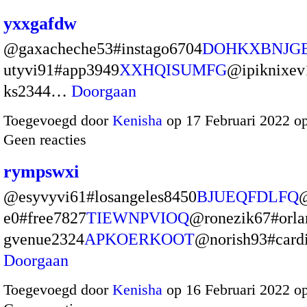
yxxgafdw
@gaxacheche53#instago6704
DOHKXBNJG
utyvi91#app3949
XXHQISUMFG
@ipiknixev
ks2344…
Doorgaan
Toegevoegd door
Kenisha
op 17 Februari 2022 o
Geen reacties
rympswxi
@esyvyvi61#losangeles8450
BJUEQFDLFQ
e0#free7827
TIEWNPVIOQ
@ronezik67#orl
gvenue2324
APKOERKOOT
@norish93#car
Doorgaan
Toegevoegd door
Kenisha
op 16 Februari 2022 o