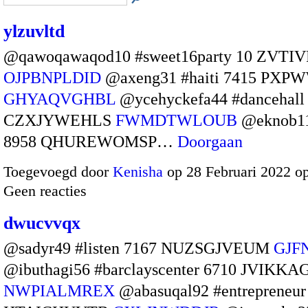
ylzuvltd
@qawoqawaqod10 #sweet16party 10 ZVT
OJPBNPLDID
@axeng31 #haiti 7415 PX
GHYAQVGHBL
@ycehyckefa44 #dancehall
CZXJYWEHLS
FWMDTWLOUB
@eknob11
8958 QHUREWOMSP…
Doorgaan
Toegevoegd door
Kenisha
op 28 Februari 2022 o
Geen reacties
dwucvvqx
@sadyr49 #listen 7167 NUZSGJVEUM
GJF
@ibuthagi56 #barclayscenter 6710 JVIKK
NWPIALMREX
@abasuqal92 #entrepreneur