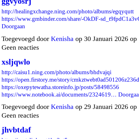
ggvyosrj
http://healingxchange.ning.com/photo/albums/egqyqutt
https://www.gmbinder.com/share/-OkDF-sd_t9fpdC1a
Doorgaan
Toegevoegd door
Kenisha
op 30 Januari 2026 op
Geen reacties
xsljqwlo
http://caisu1.ning.com/photo/albums/bhdvajqi
https://open.firstory.me/story/cmkztwebt0ad501206z236d
https://oxepytewatha.storeinfo.jp/posts/58498556
https://www.notebook.ai/documents/2324619…
Doorgaa
Toegevoegd door
Kenisha
op 29 Januari 2026 op
Geen reacties
jhvbtdaf