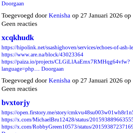
Doorgaan
Toegevoegd door
Kenisha
op 27 Januari 2026 op
Geen reacties
xcqkhudk
https://hipolink.net/ssashighoven/services/echoes-of-ash-l
https://www.are.na/block/43023364
https://paiza.io/projects/CLGiLlAaEmx7RMHqg64vfw?
language=php…
Doorgaan
Toegevoegd door
Kenisha
op 27 Januari 2026 op
Geen reacties
bvxtorjy
https://open.firstory.me/story/cmkvu48su003w01wh8r1n
https://x.com/MichaelBru12428/status/2015938896635
https://x.com/RobbyGreen10573/status/201593872371