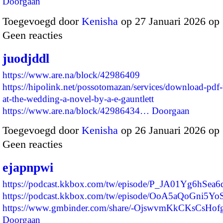
Doorgaan
Toegevoegd door
Kenisha
op 27 Januari 2026 op
Geen reacties
juodjddl
https://www.are.na/block/42986409
https://hipolink.net/possotomazan/services/download-pdf-
at-the-wedding-a-novel-by-a-e-gauntlett
https://www.are.na/block/42986434…
Doorgaan
Toegevoegd door
Kenisha
op 26 Januari 2026 op
Geen reacties
ejapnpwi
https://podcast.kkbox.com/tw/episode/P_JA01Yg6hSea
https://podcast.kkbox.com/tw/episode/OoA5aQoGni5Yo
https://www.gmbinder.com/share/-OjswvmKkCKsCsHof
Doorgaan