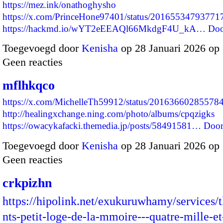
https://mez.ink/onathoghysho
https://x.com/PrinceHone97401/status/2016553479377
https://hackmd.io/wYT2eEEAQl66MkdgF4U_kA…
Doo
Toegevoegd door
Kenisha
op 28 Januari 2026 op
Geen reacties
mflhkqco
https://x.com/MichelleTh59912/status/20163660285578
http://healingxchange.ning.com/photo/albums/cpqzigks
https://owacykafacki.themedia.jp/posts/58491581…
Door
Toegevoegd door
Kenisha
op 28 Januari 2026 op
Geen reacties
crkpizhn
https://hipolink.net/exukuruwhamy/services/
nts-petit-loge-de-la-mmoire---quatre-mille-et