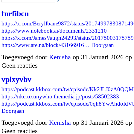
fnrfibcn
https://x.com/BerylIbane9872/status/201749978308714
https://www.notebook.ai/documents/2331210
https://x.com/JamesVaugh24293/status/2017500317575
https://www.are.na/block/43166916…
Doorgaan
Toegevoegd door
Kenisha
op 31 Januari 2026 op
Geen reacties
vplxyvbv
https://podcast.kkbox.com/tw/episode/Kk2JLJ0zA0
https://nkeroxunywho.themedia.jp/posts/58502383
https://podcast.kkbox.com/tw/episode/0qh8YwAhdo
Doorgaan
Toegevoegd door
Kenisha
op 31 Januari 2026 op
Geen reacties