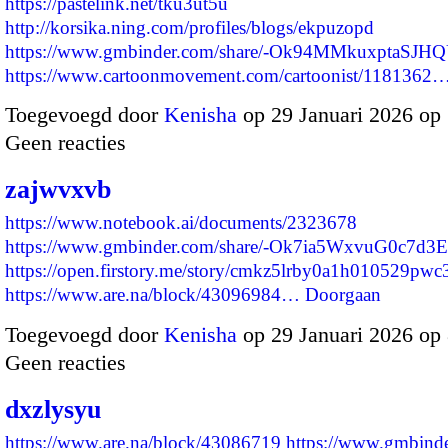
https://pastelink.net/tku3ut5u
http://korsika.ning.com/profiles/blogs/ekpuzopd
https://www.gmbinder.com/share/-Ok94MMkuxptaSJ
https://www.cartoonmovement.com/cartoonist/1181362
Toegevoegd door
Kenisha
op 29 Januari 2026 op
Geen reacties
zajwvxvb
https://www.notebook.ai/documents/2323678
https://www.gmbinder.com/share/-Ok7ia5WxvuG0c7d3
https://open.firstory.me/story/cmkz5lrby0a1h010529pwc
https://www.are.na/block/43096984…
Doorgaan
Toegevoegd door
Kenisha
op 29 Januari 2026 op
Geen reacties
dxzlysyu
https://www.are.na/block/43086719
https://www.gmbinde