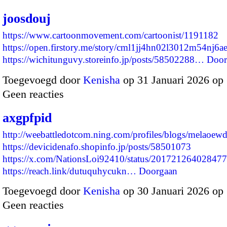
joosdouj
https://www.cartoonmovement.com/cartoonist/1191182
https://open.firstory.me/story/cml1jj4hn02l3012m54nj6a
https://wichitunguvy.storeinfo.jp/posts/58502288…
Door
Toegevoegd door
Kenisha
op 31 Januari 2026 op
Geen reacties
axgpfpid
http://weebattledotcom.ning.com/profiles/blogs/melaoew
https://devicidenafo.shopinfo.jp/posts/58501073
https://x.com/NationsLoi92410/status/20172126402847
https://reach.link/dutuquhycukn…
Doorgaan
Toegevoegd door
Kenisha
op 30 Januari 2026 op
Geen reacties