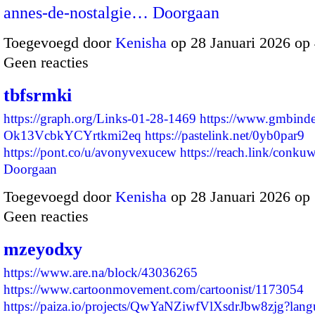
annes-de-nostalgie…
Doorgaan
Toegevoegd door
Kenisha
op 28 Januari 2026 op
Geen reacties
tbfsrmki
https://graph.org/Links-01-28-1469
https://www.gmbinde
Ok13VcbkYCYrtkmi2eq
https://pastelink.net/0yb0par9
https://pont.co/u/avonyvexucew
https://reach.link/con
Doorgaan
Toegevoegd door
Kenisha
op 28 Januari 2026 op
Geen reacties
mzeyodxy
https://www.are.na/block/43036265
https://www.cartoonmovement.com/cartoonist/1173054
https://paiza.io/projects/QwYaNZiwfVlXsdrJbw8zjg?la