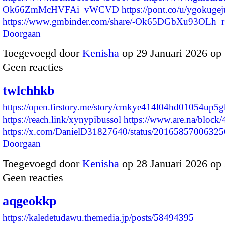
Ok66ZmMcHVFAi_vWCVD
https://pont.co/u/ygokugej
https://www.gmbinder.com/share/-Ok65DGbXu93OLh
Doorgaan
Toegevoegd door
Kenisha
op 29 Januari 2026 op
Geen reacties
twlchhkb
https://open.firstory.me/story/cmkye414l04hd01054up5g
https://reach.link/xynypibussol
https://www.are.na/block
https://x.com/DanielD31827640/status/201658570063
Doorgaan
Toegevoegd door
Kenisha
op 28 Januari 2026 op
Geen reacties
aqgeokkp
https://kaledetudawu.themedia.jp/posts/58494395