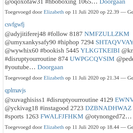
@oqoxofaw31 #hboboxing 1065…
Doorgaan
Toegevoegd door
Elizabeth
op 11 Juli 2020 op 22.39 — Ge
csvfgwfj
@adyjitiferej48 #follow 8187
NMFZULLZKM
@umyxankysafy90 #hiphop 7294
SHTAQVVA
@wywhix60 #bookish 5445
YLKGTKEIBI
@kn
#disruptyourroutine 874
UWPGCQVSIM
@pede
#youtube…
Doorgaan
Toegevoegd door
Elizabeth
op 11 Juli 2020 op 21.34 — Ge
qplmavjs
@xuvaghisiss1 #disruptyourroutine 4129
EWNV
@yckivag18 #instagood 2723
DZBNADHWAZ
#sports 1263
FWALFJFHKM
@otynonged72
Toegevoegd door
Elizabeth
op 11 Juli 2020 op 18.44 — Ge