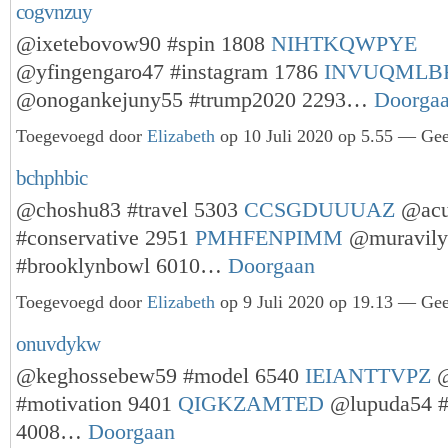
cogvnzuy
@ixetebovow90 #spin 1808
NIHTKQWPYE
@yfingengaro47 #instagram 1786
INVUQMLB
@onogankejuny55 #trump2020 2293…
Doorga
Toegevoegd door
Elizabeth
op 10 Juli 2020 op 5.55 — Gee
bchphbic
@choshu83 #travel 5303
CCSGDUUUAZ
@acu
#conservative 2951
PMHFENPIMM
@muravily
#brooklynbowl 6010…
Doorgaan
Toegevoegd door
Elizabeth
op 9 Juli 2020 op 19.13 — Gee
onuvdykw
@keghossebew59 #model 6540
IEIANTTVPZ
@
#motivation 9401
QIGKZAMTED
@lupuda54 #
4008…
Doorgaan