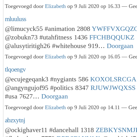
Toegevoegd door
Elizabeth
op 9 Juli 2020 op 16.33 — Gee
mluuluss
@limucyck55 #animation 2808
YWFFVXGQZ
@zobukn73 #utahfitness 1436
FFCHBQQUKZ
@alusytiritigh26 #whitehouse 919…
Doorgaan
Toegevoegd door
Elizabeth
op 9 Juli 2020 op 16.05 — Gee
tlqoengv
@ecujegeqank3 #nygiants 586
KOXOLSRCGA
@angyngujof95 #politics 8347
RJUWJWQXSS
#usa 7627…
Doorgaan
Toegevoegd door
Elizabeth
op 9 Juli 2020 op 14.11 — Gee
abzxytnj
@ockighaver11 #dancehall 1318
ZEBKYSNMJ