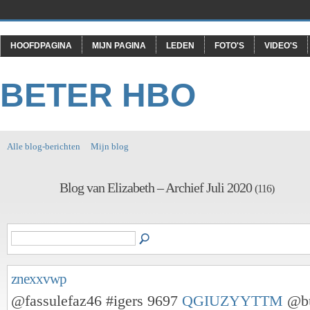
HOOFDPAGINA
MIJN PAGINA
LEDEN
FOTO'S
VIDEO'S
BETER HBO
Alle blog-berichten
Mijn blog
Blog van Elizabeth – Archief Juli 2020
(116)
znexxvwp
@fassulefaz46 #igers 9697
QGIUZYYTTM
@bu