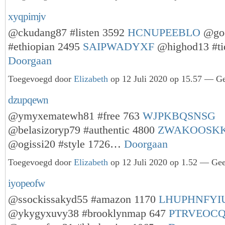
xyqpimjv
@ckudang87 #listen 3592
HCNUPEEBLO
@goq
#ethiopian 2495
SAIPWADYXF
@highod13 #ti
Doorgaan
Toegevoegd door
Elizabeth
op 12 Juli 2020 op 15.57 — Ge
dzupqewn
@ymyxematewh81 #free 763
WJPKBQSNSG
@belasizoryp79 #authentic 4800
ZWAKOOSK
@ogissi20 #style 1726…
Doorgaan
Toegevoegd door
Elizabeth
op 12 Juli 2020 op 1.52 — Gee
iyopeofw
@ssockissakyd55 #amazon 1170
LHUPHNFYI
@ykygyxuvy38 #brooklynmap 647
PTRVEOC