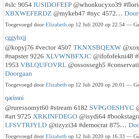
#slc 9054
IUSIDOFEFP
@whonkucyxo39 #flori
XBXWEFERDZ
@mykeb47 #nyc 4572…
Door
Toegevoegd door
Elizabeth
op 12 Juli 2020 op 22.54 — Ge
cggyhxjj
@kopyj76 #vector 4507
TKNXSBQEXW
@xox
#napster 9226
XLVWNBFXJC
@ifofofekni48 #
1953
VBLQUFOVRL
@ossossegh5 #conserva
Doorgaan
Toegevoegd door
Elizabeth
op 12 Juli 2020 op 20.01 — Ge
qacissni
@ruressomyt60 #stream 6182
SVPGOESHYC
@
#art 9725
XRKINFDEGO
@isydi64 #bookstagr
LFSVTRJYLD
@tizyzi34 #democrat 875…
Doo
Toegevoegd door
Elizabeth
op 12 Juli 2020 op 16.33 — Ge