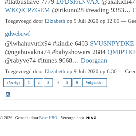
#flatbushave 7779
DPDSFANVAX
@axakich47 
WKQICPZGEM
@irikuno28 #reading 9383…
D
Toegevoegd door
Elizabeth
op 9 Juli 2020 op 12.05 — Gee
gdwebqwf
@iwhahuvutix94 #kindle 6403
SVUSNPYDKE
@ngehuvakna74 #babyshowers 2684
QMIPTK
@rabyve74 #itunes 9068…
Doorgaan
Toegevoegd door
Elizabeth
op 9 Juli 2020 op 6.30 — Geen 
‹ Vorige
1
2
3
4
5
6
Volgende ›
© 2026 Gemaakt door
Beter HBO
. Verzorgd door