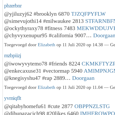
pbzerbnr
@yjiluzyj62 #brooklyn 6870
TJZQFPYFLW
@simevujothi14 #milwaukee 2813
STFARNBF
@ockythyraxy78 #fitness 7483
MEKWDDUJV
@chyvyxenupur95 #california 9007…
Doorgaa
Toegevoegd door
Elizabeth
op 11 Juli 2020 op 14.38 — Ge
mzbpiizj
@iwowyvytemo78 #friends 8224
CKMKFTYZ
@enkecaxuse31 #vectormap 5940
AMIMPNJG
@knegisyshu47 #rap 2889…
Doorgaan
Toegevoegd door
Elizabeth
op 11 Juli 2020 op 11.04 — Ge
yvmiqflt
@qitabyhomefu61 #cute 2877
OBPPNZLSTG
@dibupazacich98 #20likes 6460
IMHERQWPO