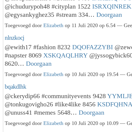
@ichudurypoh48 #cityplan 1522
ISRXQINREK
@egysankyghez35 #stream 334…
Doorgaan
Toegevoegd door
Elizabeth
op 11 Juli 2020 op 6.54 — Gee
nlnzkocj
@ewith17 #fashion 8232
DQOFAZZYBI
@zewo
#napster 8069
XSKQAQLHRY
@jyssogybick60
8620…
Doorgaan
Toegevoegd door
Elizabeth
op 10 Juli 2020 op 19.54 — Ge
bqakdlhk
@ckerydip66 #communityevents 9428
YYMLJ
@tonkugovigho26 #like4like 8456
KSDFQHN
@unuss41 #memes 5648…
Doorgaan
Toegevoegd door
Elizabeth
op 10 Juli 2020 op 10.09 — Ge