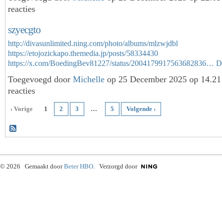
reacties
szyecgto
http://divasunlimited.ning.com/photo/albums/mlzwjdbl
https://etojozickapo.themedia.jp/posts/58334430
https://x.com/BoedingBev81227/status/2004179917563682836…
D
Toegevoegd door
Michelle
op 25 December 2025 op 14.2
reacties
‹ Vorige
1
2
3
…
5
Volgende ›
© 2026 Gemaakt door
Beter HBO
. Verzorgd door