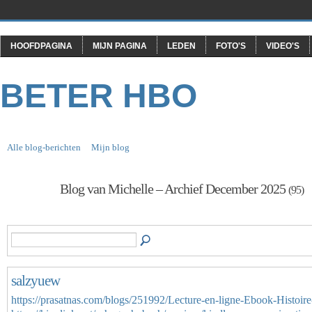
HOOFDPAGINA
MIJN PAGINA
LEDEN
FOTO'S
VIDEO'S
BETER HBO
Alle blog-berichten
Mijn blog
Blog van Michelle – Archief December 2025
(95)
salzyuew
https://prasatnas.com/blogs/251992/Lecture-en-ligne-Ebook-Histoire-