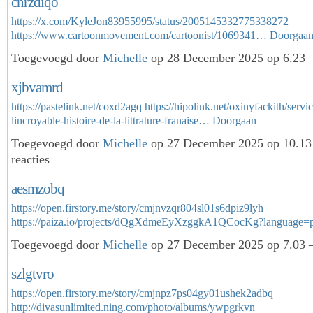
cnrzdiqo
https://x.com/KyleJon83955995/status/2005145332775338272
https://www.cartoonmovement.com/cartoonist/1069341…
Doorgaa
Toegevoegd door
Michelle
op 28 December 2025 op 6.23 
xjbvamrd
https://pastelink.net/coxd2agq
https://hipolink.net/oxinyfackith/servi
lincroyable-histoire-de-la-littrature-franaise…
Doorgaan
Toegevoegd door
Michelle
op 27 December 2025 op 10.1
reacties
aesmzobq
https://open.firstory.me/story/cmjnvzqr804sl01s6dpiz9lyh
https://paiza.io/projects/dQgXdmeEyXzggkA1QCocKg?language
Toegevoegd door
Michelle
op 27 December 2025 op 7.03 
szlgtvro
https://open.firstory.me/story/cmjnpz7ps04gy01ushek2adbq
http://divasunlimited.ning.com/photo/albums/ywpgrkvn