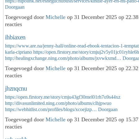
https://hipolink.net/esheguchubush/services/kindle-ayer-en-mi-patio
Doorgaan
Toegevoegd door
Michelle
op 31 December 2025 op 22.3
reacties
ihbiaxen
https://www.are.na/jenny-hall/online-read-ebook-tentacion-1-tempta
karla-cipriano
https://open.firstory.me/story/cmjuj2v5y01jc01ryhle6
http://healingxchange.ning.com/photo/albums/jxvwkxmd…
Doorga
Toegevoegd door
Michelle
op 31 December 2025 op 22.3
reacties
jhznqcnu
https://open.firstory.me/story/cmju43gf30mel01rh7o9s44xz
http://divasunlimited.ning.com/photo/albums/clhjpwuo
https://webhitlist.com/profiles/blogs/xcoejizp…
Doorgaan
Toegevoegd door
Michelle
op 31 December 2025 op 15.3
reacties