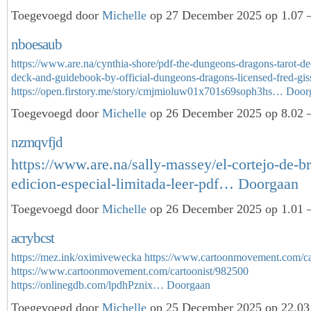
Toegevoegd door
Michelle
op 27 December 2025 op 1.07 
nboesaub
https://www.are.na/cynthia-shore/pdf-the-dungeons-dragons-tarot-de
deck-and-guidebook-by-official-dungeons-dragons-licensed-fred-gis
https://open.firstory.me/story/cmjmioluw01x701s69soph3hs…
Door
Toegevoegd door
Michelle
op 26 December 2025 op 8.02 
nzmqvfjd
https://www.are.na/sally-massey/el-cortejo-de-br
edicion-especial-limitada-leer-pdf…
Doorgaan
Toegevoegd door
Michelle
op 26 December 2025 op 1.01 
acrybcst
https://mez.ink/oximivewecka
https://www.cartoonmovement.com/ca
https://www.cartoonmovement.com/cartoonist/982500
https://onlinegdb.com/lpdhPznix…
Doorgaan
Toegevoegd door
Michelle
op 25 December 2025 op 22.0