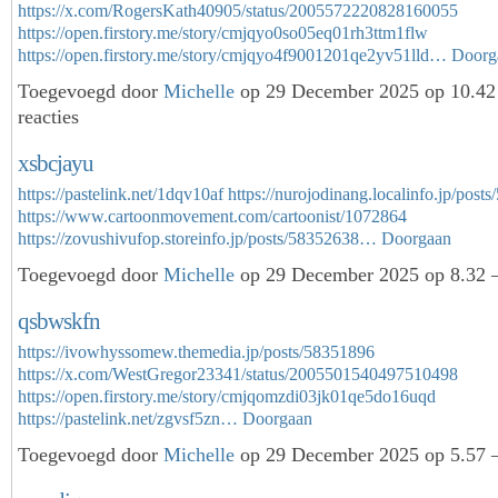
https://x.com/RogersKath40905/status/2005572220828160055
https://open.firstory.me/story/cmjqyo0so05eq01rh3ttm1flw
https://open.firstory.me/story/cmjqyo4f9001201qe2yv51lld…
Doorg
Toegevoegd door
Michelle
op 29 December 2025 op 10.4
reacties
xsbcjayu
https://pastelink.net/1dqv10af
https://nurojodinang.localinfo.jp/post
https://www.cartoonmovement.com/cartoonist/1072864
https://zovushivufop.storeinfo.jp/posts/58352638…
Doorgaan
Toegevoegd door
Michelle
op 29 December 2025 op 8.32 
qsbwskfn
https://ivowhyssomew.themedia.jp/posts/58351896
https://x.com/WestGregor23341/status/2005501540497510498
https://open.firstory.me/story/cmjqomzdi03jk01qe5do16uqd
https://pastelink.net/zgvsf5zn…
Doorgaan
Toegevoegd door
Michelle
op 29 December 2025 op 5.57 