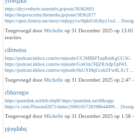
yrlwqzkh
https://dicyvethytiv.storeinfo.jp/posts/58362693
https://itequvuceshy.themedia.jp/posts/58362677
https://open.firstory.me/story/cmjtypy1w0lpk01rh3hyy1xsl…
Doorg
Toegevoegd door
Michelle
op 31 December 2025 op 13.0
reacties
cifmwtoa
https://podcast.kkbox.com/tw/episode/LY2MIBPTuqRmKgUG5G
https://podcast.kkbox.com/tw/episode/GmOm7HjZRAtIpTpIWL
https://podcast.kkbox.com/tw/episode/0kUXMqUcebZFw8LXcT…
Toegevoegd door
Michelle
op 31 December 2025 op 2.47 
cbhuvegw
https://pastelink.net/h0cs0q00
https://pastelink.net/ltfkogip
https://x.com/JNason42871/status/2006165728198644009…
Doorg
Toegevoegd door
Michelle
op 31 December 2025 op 1.58 
pjoqdahq