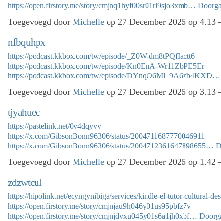
https://open.firstory.me/story/cmjnq1hyf00sr01rl9sjo3xmb…
Doorg
Toegevoegd door
Michelle
op 27 December 2025 op 4.13 
nfbquhpx
https://podcast.kkbox.com/tw/episode/_Z0W-dm8tPQfIactt6
https://podcast.kkbox.com/tw/episode/Kn0EnA-Wr11ZbPE5Er
https://podcast.kkbox.com/tw/episode/DYnqO6Ml_9A6zb4KXD…
Toegevoegd door
Michelle
op 27 December 2025 op 3.13 
tjyahuec
https://pastelink.net/0v4dqyvv
https://x.com/GibsonBonn96306/status/2004711687770046911
https://x.com/GibsonBonn96306/status/2004712361647898655…
D
Toegevoegd door
Michelle
op 27 December 2025 op 1.42 
zdzwtcul
https://hipolink.net/ecyngynibiga/services/kindle-el-tutor-cultural-des
https://open.firstory.me/story/cmjnjau9h046y01us95pbfz7v
https://open.firstory.me/story/cmjnjdvxu045y01s6a1jh0xbf…
Doorg